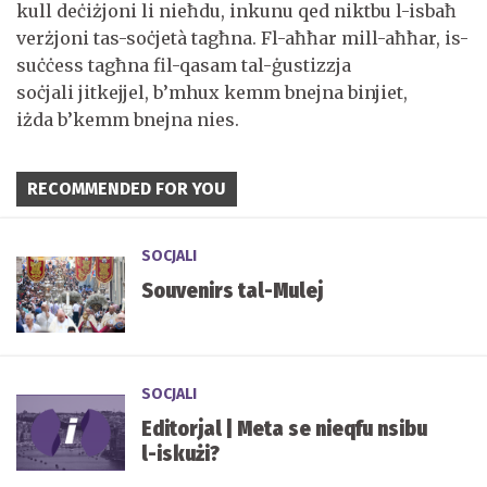
kull deċiżjoni li nieħdu, inkunu qed niktbu l-isbaħ
verżjoni tas-soċjetà tagħna. Fl-aħħar mill-aħħar, is-
suċċess tagħna fil-qasam tal-ġustizzja
soċjali jitkejjel, b’mhux kemm bnejna binjiet,
iżda b’kemm bnejna nies.
RECOMMENDED FOR YOU
SOCJALI
Souvenirs tal-Mulej
SOCJALI
Editorjal | Meta se nieqfu nsibu
l-iskużi?