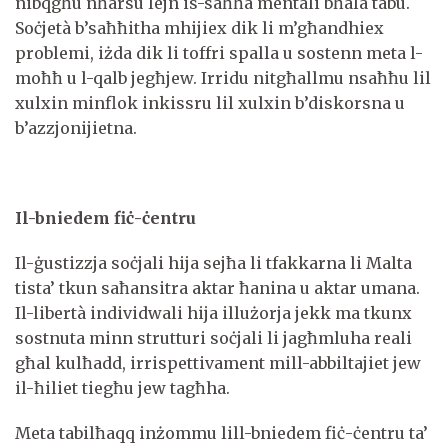
nibqgħu nħarsu lejn is-saħħa mentali bħala tabù.
Soċjetà b’saħħitha mhijiex dik li m’għandhiex
problemi, iżda dik li toffri spalla u sostenn meta l-
moħħ u l-qalb jegħjew. Irridu nitgħallmu nsaħħu lil
xulxin minflok inkissru lil xulxin b’diskorsna u
b’azzjonijietna.
Il-bniedem fiċ-ċentru
Il-ġustizzja soċjali hija sejħa li tfakkarna li Malta
tista’ tkun saħansitra aktar ħanina u aktar umana.
Il-libertà individwali hija illużorja jekk ma tkunx
sostnuta minn strutturi soċjali li jagħmluha reali
għal kulħadd, irrispettivament mill-abbiltajiet jew
il-ħiliet tiegħu jew tagħha.
Meta tabilħaqq inżommu lill-bniedem fiċ-ċentru ta’