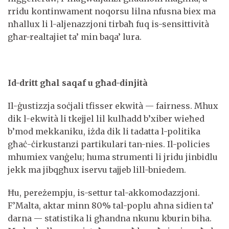
rridu kontinwament noqorsu lilna nfusna biex ma
nħallux li l-aljenazzjoni tirbaħ fuq is-sensittività
għar-realtajiet ta’ min baqa’ lura.
Id-dritt għal saqaf u għad-dinjità
Il-ġustizzja soċjali tfisser ekwità — fairness. Mhux
dik l-ekwità li tkejjel lil kulħadd b’xiber wieħed
b’mod mekkaniku, iżda dik li tadatta l-politika
għaċ-ċirkustanzi partikulari tan-nies. Il-policies
mhumiex vanġelu; huma strumenti li jridu jinbidlu
jekk ma jibqgħux iservu tajjeb lill-bniedem.
Ħu, pereżempju, is-settur tal-akkomodazzjoni.
F’Malta, aktar minn 80% tal-poplu aħna sidien ta’
darna — statistika li għandna nkunu kburin biha.