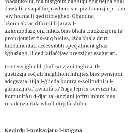
Madankollu, ma nistgħux nagħlqu għajnejna għal
dawk li s-saqaf fuq rashom sar piż finanzjarju kbir
jew ħolma li qed titbiegħed. Għandna
bżonn aktar riformi li jaraw l-
akkomodazzjoni mhux biss bħala tranżazzjoni ta’
proprjetajiet fis-suq ħieles, iżda bħala dritt
fundamentali aċċessibbli speċjalment għaż-
żgħażagħ, li qed jaffaċċjaw prezzijiet esaġerati.
L-istess jgħodd għall-anzjani tagħna. Il-
ġustizzja soċjali magħhom mhijiex biss pensjoni
adegwata. Hija l-ġlieda kontra s-solitudni u l-
garanzija ta’ kwalità ta’ ħajja fejn is-servizzi tal-
komunità u d-djar tal-anzjani joffru mhux biss
residenza iżda wkoll dinjità sħiħa.
Neqirdu l-prekarjat u l-istigma