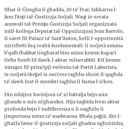
Nhar il-Ġimgħa li għadda, 20 ta’ Frar, fakkarna l-
Jum Dinji tal-Ġustizzja Soċjali. Waqt is-serata
annwali tal-Premju Ġustizzja Soċjali organizzata
mill-kollega Deputat tal-Oppożizzjoni Ivan Bartolo,
li saret fil-Palazz ta’ Sant’Anton, kelli l-opportunità
nirrifletti fuq realtà fundamentali: li soċjetà umana
b’qalb tħabbat tingħaraf biss minn kemm kapaċi
tieħu ħsieb lil dawk l-aktar vulnerabbli. Kif hemm
minqux fil-prinċipji ewlenin tal-Partit Laburista,
is-soċjetà tkejjel is-suċċess tagħha skont il-qagħda
ta’ dawk fost il-membri tagħha li huma l-iċken.
Din mhijiex kwistjoni ta’ xi battalja bejn min
għandu u min m’għandux. Hija taqbida ferm aktar
profonda bejn l-indifferenza u li nagħżlu li
jimpurtana minn ta’ madwarna. Bħala pajjiż, din l-
għażla favur il-ġustizzja soċjali għadna ngħożżuha,