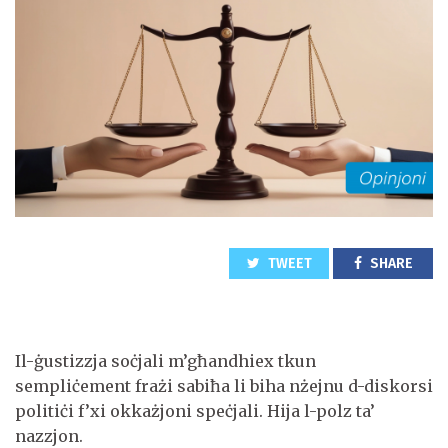
TWEET
SHARE
Il-ġustizzja soċjali m’għandhiex tkun
sempliċement frażi sabiħa li biha nżejnu d-diskorsi
politiċi f’xi okkażjoni speċjali. Hija l-polz ta’
nazzjon.