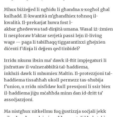
Mhux biżżejjed li ngħidu li għandna x-xogħol għal
kulħadd. Il-kwantità m’għandhiex toħnoq il-
kwalità. Il-prekarjat huwa fost l-
akbar għedewwa tad-dinjità umana. Wasal iż-żmien
li nesploraw b’aktar serjetà passi lejn il-living
wage — paga li tabilħaqq tiggarantixxi għejxien
diċenti f’dinja li dejjem qed tinbidel?
Irridu nkunu ibsin ma’ dawk il-ftit impjegaturi li
jisfruttaw il-vulnerabbiltà tal-ħaddiema,
inklużi dawk li mhumiex Maltin. Il-protezzjoni tal-
ħaddiema tissaħħaħ ukoll permezz tas-sħubija
f’union, u rridu nisfidaw kull pressjoni li ssir biex
il-ħaddiema jiġu mċaħħda minn dan id-dritt ta’
assoċjazzjoni.
Ma nistgħux nitkellmu fuq ġustizzja soċjali jekk