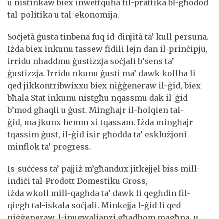
u nistinkaw biex inwettquha fil-prattika bl-għodod
tal-politika u tal-ekonomija.
Soċjetà ġusta tinbena fuq id-dinjità ta’ kull persuna.
Iżda biex inkunu tassew fidili lejn dan il-prinċipju,
irridu nħaddmu ġustizzja soċjali b’sens ta’
ġustizzja. Irridu nkunu ġusti ma’ dawk kollha li
qed jikkontribwixxu biex niġġeneraw il-ġid, biex
bħala Stat inkunu nistgħu nqassmu dak il-ġid
b’mod għaqli u ġust. Mingħajr il-ħolqien tal-
ġid, ma jkunx hemm xi tqassam. Iżda mingħajr
tqassim ġust, il-ġid isir għodda ta’ esklużjoni
minflok ta’ progress.
Is-suċċess ta’ pajjiż m’għandux jitkejjel biss mill-
indiċi tal-Prodott Domestiku Gross,
iżda wkoll mill-qagħda ta’ dawk li qegħdin fil-
qiegħ tal-iskala soċjali. Minkejja l-ġid li qed
niġġeneraw, l-inugwaljanzi għadhom magħna, u