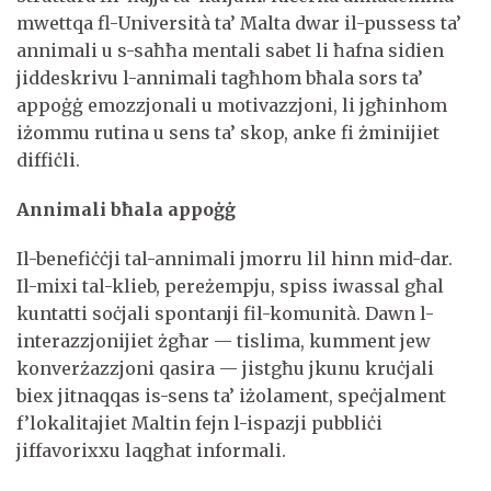
mwettqa fl-Università ta’ Malta dwar il-pussess ta’
annimali u s-saħħa mentali sabet li ħafna sidien
jiddeskrivu l-annimali tagħhom bħala sors ta’
appoġġ emozzjonali u motivazzjoni, li jgħinhom
iżommu rutina u sens ta’ skop, anke fi żminijiet
diffiċli.
Annimali bħala appoġġ
Il-benefiċċji tal-annimali jmorru lil hinn mid-dar.
Il-mixi tal-klieb, pereżempju, spiss iwassal għal
kuntatti soċjali spontanji fil-komunità. Dawn l-
interazzjonijiet żgħar — tislima, kumment jew
konverżazzjoni qasira — jistgħu jkunu kruċjali
biex jitnaqqas is-sens ta’ iżolament, speċjalment
f’lokalitajiet Maltin fejn l-ispazji pubbliċi
jiffavorixxu laqgħat informali.