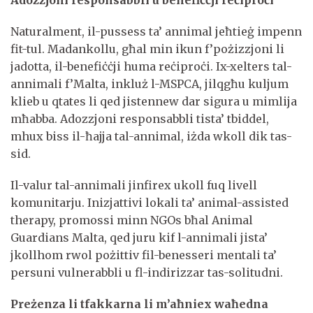
Naturalment, il-pussess ta’ annimal jeħtieġ impenn
fit-tul. Madankollu, għal min ikun f’pożizzjoni li
jadotta, il-benefiċċji huma reċiproċi. Ix-xelters tal-
annimali f’Malta, inkluż l-MSPCA, jilqgħu kuljum
klieb u qtates li qed jistennew dar sigura u mimlija
mħabba. Adozzjoni responsabbli tista’ tbiddel,
mhux biss il-ħajja tal-annimal, iżda wkoll dik tas-
sid.
Il-valur tal-annimali jinfirex ukoll fuq livell
komunitarju. Inizjattivi lokali ta’ animal-assisted
therapy, promossi minn NGOs bħal Animal
Guardians Malta, qed juru kif l-annimali jista’
jkollhom rwol pożittiv fil-benesseri mentali ta’
persuni vulnerabbli u fl-indirizzar tas-solitudni.
Preżenza li tfakkarna li m’aħniex waħedna