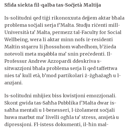
Sfida siekta fil-qalba tas-Soċjetà Maltija
Is-solitudni qed tiġi rikonoxxuta dejjem aktar bħala
problema soċjali serja f’Malta. Studju riċenti mill-
Università ta’ Malta, permezz tal-Faculty for Social
Wellbeing, wera li aktar minn nofs ir-residenti
Maltin stqarru li jħossuhom waħedhom, b’żieda
notevoli meta mqabbla ma’ snin preċedenti. Il-
Professur Andrew Azzopardi ddeskriva s-
sitwazzjoni bħala problema serja li qed taffettwa
nies ta’ kull età, b’mod partikolari ż-żgħażagħ u l-
anzjani.
Is-solitudni mhijiex biss kwistjoni emozzjonali.
Skont gwida tas-Saħħa Pubblika f’Malta dwar is-
saħħa mentali u l-benesseri, l-iżolament soċjali
huwa marbut ma’ livelli ogħla ta’ stress, ansjetà u
dipressjoni. Fl-istess dokumenti, il-ħin mal-