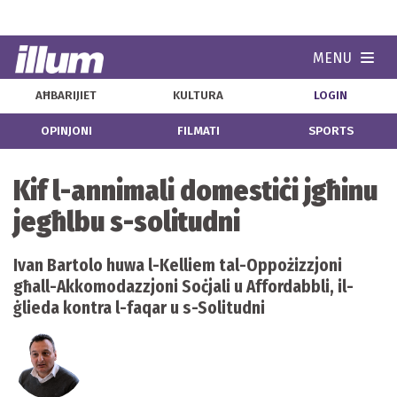
MENU
Navi
AĦBARIJIET
KULTURA
LOGIN
OPINJONI
FILMATI
SPORTS
Kif l-annimali domestiċi jgħinu
jegħlbu s-solitudni
Ivan Bartolo huwa l-Kelliem tal-Oppożizzjoni
għall-Akkomodazzjoni Soċjali u Affordabbli, il-
ġlieda kontra l-faqar u s-Solitudni