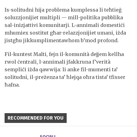
Is-solitudni hija problema kumplessa li teħtieġ
soluzzjonijiet multipli — mill-politika pubblika
sal-inizjattivi komunitarji. L-annimali domestiċi
mhumiex sostitut għar-relazzjonijiet umani, iżda
jistgħu jikkumplimentawhom b’mod profond.
Fil-kuntest Malti, fejn il-komunità dejjem kellha
rwol ċentrali, l-annimali jfakkruna f’verità
sempliċi iżda qawwija: li anke fil-mumenti ta’
solitudni, il-preżenza ta’ ħlejqa oħra tista’ tfisser
ħafna.
RECOMMENDED FOR YOU
SOCJALI