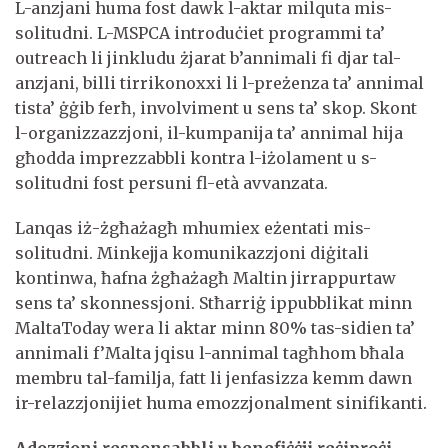
L-anzjani huma fost dawk l-aktar milquta mis-
solitudni. L-MSPCA introduċiet programmi ta’
outreach li jinkludu żjarat b’annimali fi djar tal-
anzjani, billi tirrikonoxxi li l-preżenza ta’ annimal
tista’ ġġib ferħ, involviment u sens ta’ skop. Skont
l-organizzazzjoni, il-kumpanija ta’ annimal hija
għodda imprezzabbli kontra l-iżolament u s-
solitudni fost persuni fl-età avvanzata.
Lanqas iż-żgħażagħ mhumiex eżentati mis-
solitudni. Minkejja komunikazzjoni diġitali
kontinwa, ħafna żgħażagħ Maltin jirrappurtaw
sens ta’ skonnessjoni. Stħarriġ ippubblikat minn
MaltaToday wera li aktar minn 80% tas-sidien ta’
annimali f’Malta jqisu l-annimal tagħhom bħala
membru tal-familja, fatt li jenfasizza kemm dawn
ir-relazzjonijiet huma emozzjonalment sinifikanti.
Adozzjoni responsabbli u benefiċċji reċiproċi