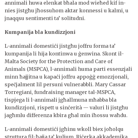
annimali huwa elenkat bħala mod wieħed kif in-
nies jistgħu jħossuhom aktar konnessi u kalmi, u
jnaqqsu sentimenti ta’ solitudni.
Kumpanija bla kundizzjoni
L-annimali domestiċi jistgħu joffru forma ta’
kumpanija li hija kontinwa u ġenwina. Skont il-
Malta Society for the Protection and Care of
Animals (MSPCA), l-annimali huma parti essenzjali
minn ħajjitna u kapaċi joffru appoġġ emozzjonali,
speċjalment lil persuni vulnerabbli. Mary Cassar
Torregiani, fundraising manager tal-MSPCA,
tispjega li l-annimali jgħallmuna mħabba bla
kundizzjoni, rispett u sinċerità — valuri li jistgħu
jagħmlu differenza kbira għal min iħossu waħdu.
L-annimali domestiċi jgħinu wkoll biex joħolqu
struttura fil-ħajja ta’ kuljum. Riċerka akkademika