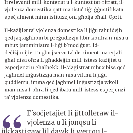
Irrelevanti mill-kontenut u l-kuntest tar-ritratt, il-
vjolenza domestika qatt ma tista’ tiġi ġġustifikata
speċjalment minn istituzzjoni għolja bħall-Qorti.
Il-każijiet ta’ vjolenza domestika li jiġu taħt idejh
qed jaqtagħhom bi preġudizzju kbir kontra n-nisa u
mhux jamministra l-liġi b’mod ġust. Id-
deċiżjonijiet tiegħu jservu ta’ detriment materjali
għal nisa oħra li għaddejjin mill-istess każijiet u
esperjenzi u għalhekk, il-Maġistrat mhux biss qed
jagħmel inġustizzja man-nisa vittmi li jiġu
quddiemu, imma qed jagħmel inġustizzja wkoll
man-nisa l-oħra li qed ibatu mill-istess esperjenzi
ta’ vjolenza domestika.
F'soċjetajiet li jittolleraw il-
vjolenza u li jonqsu li
jikkastigaw lil dawk li wettqu l-