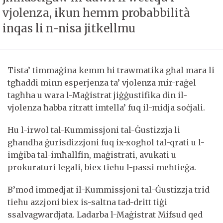
vjolenza, ikun hemm probabbilità
inqas li n-nisa jitkellmu
Tista’ timmaġina kemm hi trawmatika għal mara li
tgħaddi minn esperjenza ta’ vjolenza mir-raġel
tagħha u wara l-Maġistrat jiġġustifika din il-
vjolenza ħabba ritratt imtella’ fuq il-midja soċjali.
Hu l-irwol tal-Kummissjoni tal-Ġustizzja li
għandha ġurisdizzjoni fuq ix-xogħol tal-qrati u l-
imġiba tal-imħallfin, maġistrati, avukati u
prokuraturi legali, biex tieħu l-passi meħtieġa.
B’mod immedjat il-Kummissjoni tal-Ġustizzja trid
tieħu azzjoni biex is-saltna tad-dritt tiġi
ssalvagwardjata. Ladarba l-Maġistrat Mifsud qed