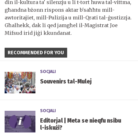
din il-kultura ta' silenzju u li t-tort huwa tal-vittma,
għandna bżonn rispons aktar b'saħħtu mill-
awtoritajiet, mill-Pulizija u mill-Qrati tal-ġustizzja.
Għalhekk, dak li qed jamgħel il-Magistrat Joe
Mifsud irid jiġi kkundanat.
RECOMMENDED FOR YOU
SOCJALI
Souvenirs tal-Mulej
SOCJALI
Editorjal | Meta se nieqfu nsibu
l-iskużi?