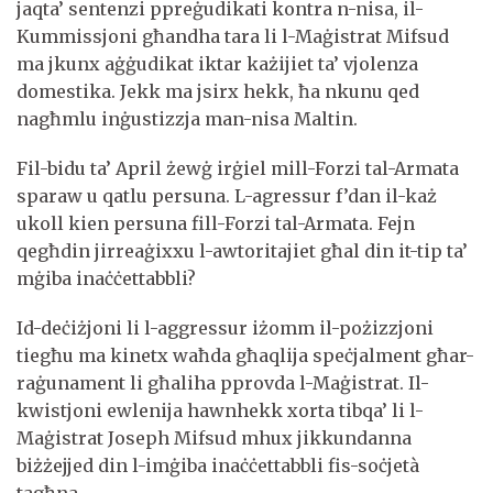
jaqta’ sentenzi ppreġudikati kontra n-nisa, il-
Kummissjoni għandha tara li l-Maġistrat Mifsud
ma jkunx aġġudikat iktar każijiet ta’ vjolenza
domestika. Jekk ma jsirx hekk, ħa nkunu qed
nagħmlu inġustizzja man-nisa Maltin.
Fil-bidu ta’ April żewġ irġiel mill-Forzi tal-Armata
sparaw u qatlu persuna. L-agressur f’dan il-każ
ukoll kien persuna fill-Forzi tal-Armata. Fejn
qegħdin jirreaġixxu l-awtoritajiet għal din it-tip ta’
mġiba inaċċettabbli?
Id-deċiżjoni li l-aggressur iżomm il-pożizzjoni
tiegħu ma kinetx waħda għaqlija speċjalment għar-
raġunament li għaliha pprovda l-Maġistrat. Il-
kwistjoni ewlenija hawnhekk xorta tibqa’ li l-
Maġistrat Joseph Mifsud mhux jikkundanna
biżżejjed din l-imġiba inaċċettabbli fis-soċjetà
tagħna.