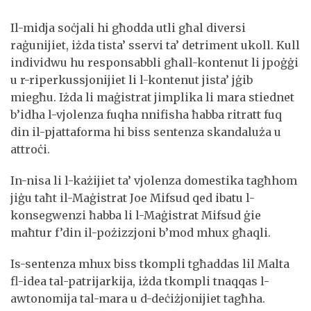
Il-midja soċjali hi għodda utli għal diversi
raġunijiet, iżda tista’ sservi ta’ detriment ukoll. Kull
individwu hu responsabbli għall-kontenut li jpoġġi
u r-riperkussjonijiet li l-kontenut jista’ jġib
miegħu. Iżda li maġistrat jimplika li mara stiednet
b’idha l-vjolenza fuqha nnifisha ħabba ritratt fuq
din il-pjattaforma hi biss sentenza skandaluża u
attroċi.
In-nisa li l-każijiet ta’ vjolenza domestika tagħhom
jiġu taħt il-Maġistrat Joe Mifsud qed ibatu l-
konsegwenzi ħabba li l-Maġistrat Mifsud ġie
maħtur f’din il-pożizzjoni b’mod mhux għaqli.
Is-sentenza mhux biss tkompli tgħaddas lil Malta
fl-idea tal-patrijarkija, iżda tkompli tnaqqas l-
awtonomija tal-mara u d-deċiżjonijiet tagħha.