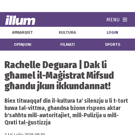
MENU
Navi
AĦBARIJIET
KULTURA
LOGIN
OPINJONI
FILMATI
SPORTS
Rachelle Deguara | Dak li
għamel il-Maġistrat Mifsud
għandu jkun ikkundannat!
Biex titwaqqaf din il-kultura ta' silenzju u li t-tort
huwa tal-vittma, għandna bżonn rispons aktar
b'saħħtu mill-awtoritajiet, mill-Pulizija u mill-
Qrati tal-ġustizzja
3 ta' Lulju 2019 08:30