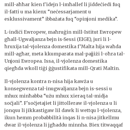
mill-aħħar kien f'idejn l-imħallef li jiddeċiedi fuq
il-fatti u ma kienx “neċessarjament u
esklussivament” ibbażata fuq “opinjoni medika”.
L-indiċi Ewropew, maħruġin mill-Istitut Ewropew
għall-Ugwaljanza bejn is-Sessi (EIGE), juri li l-
ħruxija tal-vjolenza domestika f’Malta hija waħda
mill-agħar, meta kkumparata mal-pajjiżi l-oħra tal-
Unjoni Ewropea. Issa, il-vjolenza domestika
qiegħda wkoll tiġi ġġustifikata mill-Qrati Maltin.
Il-vjolenza kontra n-nisa hija kawża u
konsegwenza tal-inugwaljanza bejn is-sessi u
mhux minħabba “użu mhux xieraq tal-midja
soċjali”. F'soċjetajiet li jittolleraw il-vjolenza u li
jonqsu li jikkastigaw lil dawk li wettqu l-vjolenza,
ikun hemm probabbilità inqas li n-nisa jitkellmu
dwar il-vjolenza li jgħaddu minnha. Biex titwaqqaf