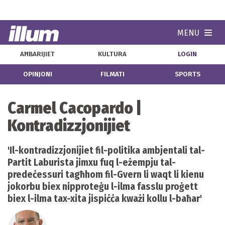
MENU
Navi
AĦBARIJIET
KULTURA
LOGIN
OPINJONI
FILMATI
SPORTS
Carmel Cacopardo |
Kontradizzjonijiet
'Il-kontradizzjonijiet fil-politika ambjentali tal-
Partit Laburista jimxu fuq l-eżempju tal-
predeċessuri tagħhom fil-Gvern li waqt li kienu
jokorbu biex nipproteġu l-ilma fasslu proġett
biex l-ilma tax-xita jispiċċa kważi kollu l-baħar'