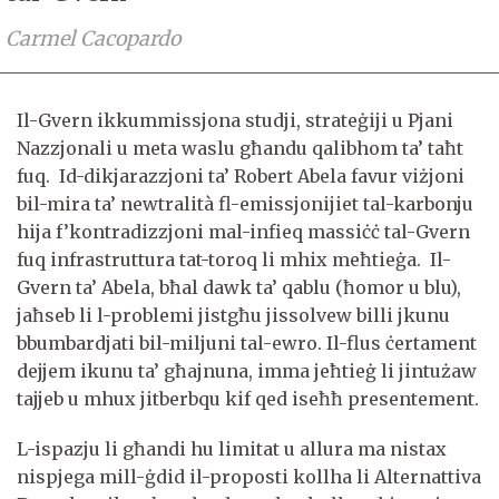
Carmel Cacopardo
Il-Gvern ikkummissjona studji, strateġiji u Pjani
Nazzjonali u meta waslu għandu qalibhom ta’ taħt
fuq. Id-dikjarazzjoni ta’ Robert Abela favur viżjoni
bil-mira ta’ newtralità fl-emissjonijiet tal-karbonju
hija f’kontradizzjoni mal-infieq massiċċ tal-Gvern
fuq infrastruttura tat-toroq li mhix meħtieġa. Il-
Gvern ta’ Abela, bħal dawk ta’ qablu (ħomor u blu),
jaħseb li l-problemi jistgħu jissolvew billi jkunu
bbumbardjati bil-miljuni tal-ewro. Il-flus ċertament
dejjem ikunu ta’ għajnuna, imma jeħtieġ li jintużaw
tajjeb u mhux jitberbqu kif qed iseħħ presentement.
L-ispazju li għandi hu limitat u allura ma nistax
nispjega mill-ġdid il-proposti kollha li Alternattiva