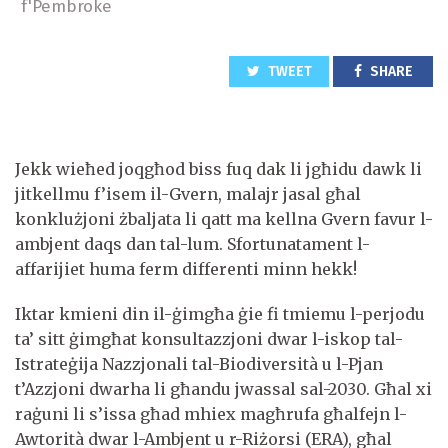
f'Pembroke
TWEET
SHARE
Jekk wieħed joqgħod biss fuq dak li jgħidu dawk li
jitkellmu f’isem il-Gvern, malajr jasal għal
konklużjoni żbaljata li qatt ma kellna Gvern favur l-
ambjent daqs dan tal-lum. Sfortunatament l-
affarijiet huma ferm differenti minn hekk!
Iktar kmieni din il-ġimgħa ġie fi tmiemu l-perjodu
ta’ sitt ġimgħat konsultazzjoni dwar l-iskop tal-
Istrateġija Nazzjonali tal-Biodiversità u l-Pjan
t’Azzjoni dwarha li għandu jwassal sal-2030. Għal xi
raġuni li s’issa għad mhiex magħrufa għalfejn l-
Awtorità dwar l-Ambjent u r-Riżorsi (ERA), għal