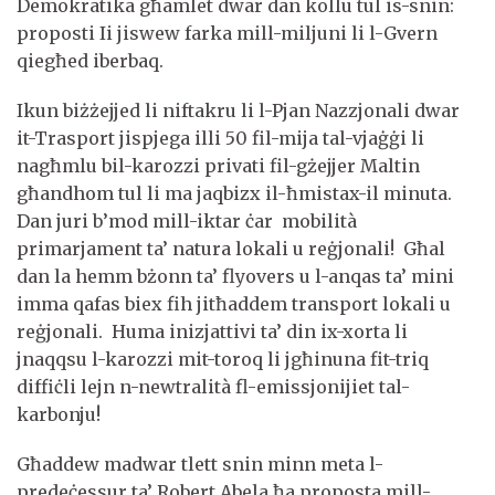
Demokratika għamlet dwar dan kollu tul is-snin:
proposti Ii jiswew farka mill-miljuni li l-Gvern
qiegħed iberbaq.
Ikun biżżejjed li niftakru li l-Pjan Nazzjonali dwar
it-Trasport jispjega illi 50 fil-mija tal-vjaġġi li
nagħmlu bil-karozzi privati fil-gżejjer Maltin
għandhom tul li ma jaqbizx il-ħmistax-il minuta.
Dan juri b’mod mill-iktar ċar mobilità
primarjament ta’ natura lokali u reġjonali! Għal
dan la hemm bżonn ta’ flyovers u l-anqas ta’ mini
imma qafas biex fih jitħaddem transport lokali u
reġjonali. Huma inizjattivi ta’ din ix-xorta li
jnaqqsu l-karozzi mit-toroq li jgħinuna fit-triq
diffiċli lejn n-newtralità fl-emissjonijiet tal-
karbonju!
Għaddew madwar tlett snin minn meta l-
predeċessur ta’ Robert Abela ħa proposta mill-