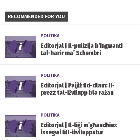
RECOMMENDED FOR YOU
POLITIKA
Editorjal | Il-pulizija b’ingwanti
tal-ħarir ma’ Schembri
POLITIKA
Editorjal | Pajjiż fid-dlam: Il-
prezz tal-iżvilupp bla rażan
POLITIKA
Editorjal | Il-liġi m’għandhiex
issegwi lill-iżviluppatur