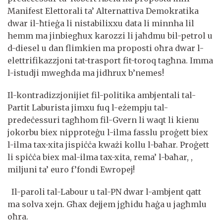
Manifest Elettorali ta’ Alternattiva Demokratika
dwar il-ħtieġa li nistabilixxu data li minnha lil
hemm ma jinbiegħux karozzi li jaħdmu bil-petrol u
d-diesel u dan flimkien ma proposti oħra dwar l-
elettrifikazzjoni tat-trasport fit-toroq tagħna. Imma
l-istudji mwegħda ma jidhrux b’nemes!
Il-kontradizzjonijiet fil-politika ambjentali tal-
Partit Laburista jimxu fuq l-eżempju tal-
predeċessuri tagħhom fil-Gvern li waqt li kienu
jokorbu biex nipproteġu l-ilma fasslu proġett biex
l-ilma tax-xita jispiċċa kważi kollu l-baħar. Proġett
li spiċċa biex mal-ilma tax-xita, rema’ l-baħar, ,
miljuni ta’ euro f’fondi Ewropej!
Il-paroli tal-Labour u tal-PN dwar l-ambjent qatt
ma solva xejn. Għax dejjem jgħidu ħaġa u jagħmlu
oħra.