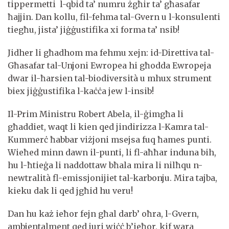
tippermetti l-qbid ta’ numru żgħir ta’ għasafar
ħajjin. Dan kollu, fil-fehma tal-Gvern u l-konsulenti
tiegħu, jista’ jiġġustifika xi forma ta’ nsib!
Jidher li għadhom ma fehmu xejn: id-Direttiva tal-
Għasafar tal-Unjoni Ewropea hi għodda Ewropeja
dwar il-ħarsien tal-biodiversità u mhux strument
biex jiġġustifika l-kaċċa jew l-insib!
Il-Prim Ministru Robert Abela, il-ġimgħa li
għaddiet, waqt li kien qed jindirizza l-Kamra tal-
Kummerċ ħabbar viżjoni msejsa fuq ħames punti.
Wieħed minn dawn il-punti, li fl-aħħar induna bih,
hu l-ħtieġa li naddottaw bħala mira li nilħqu n-
newtralità fl-emissjonijiet tal-karbonju. Mira tajba,
kieku dak li qed jgħid hu veru!
Dan hu każ ieħor fejn għal darb’ oħra, l-Gvern,
ambjentalment qed juri wiċċ b’ieħor, kif wara