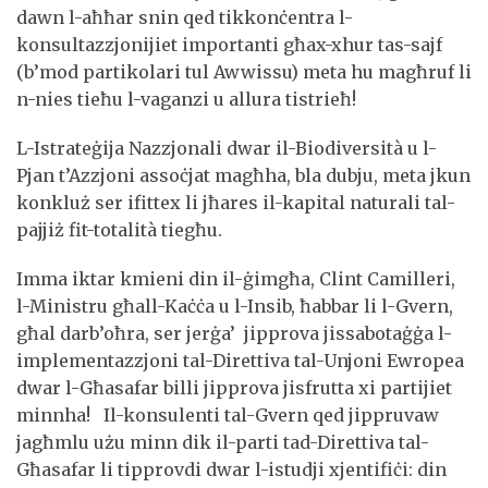
dawn l-aħħar snin qed tikkonċentra l-
konsultazzjonijiet importanti għax-xhur tas-sajf
(b’mod partikolari tul Awwissu) meta hu magħruf li
n-nies tieħu l-vaganzi u allura tistrieħ!
L-Istrateġija Nazzjonali dwar il-Biodiversità u l-
Pjan t’Azzjoni assoċjat magħha, bla dubju, meta jkun
konkluż ser ifittex li jħares il-kapital naturali tal-
pajjiż fit-totalità tiegħu.
Imma iktar kmieni din il-ġimgħa, Clint Camilleri,
l-Ministru għall-Kaċċa u l-Insib, ħabbar li l-Gvern,
għal darb’oħra, ser jerġa’ jipprova jissabotaġġa l-
implementazzjoni tal-Direttiva tal-Unjoni Ewropea
dwar l-Għasafar billi jipprova jisfrutta xi partijiet
minnha! Il-konsulenti tal-Gvern qed jippruvaw
jagħmlu użu minn dik il-parti tad-Direttiva tal-
Għasafar li tipprovdi dwar l-istudji xjentifiċi: din