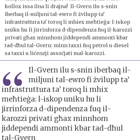
kollox issa ilna li drajna! Il-Gvern ilu s-snin
iberbaq il-miljuni tal-ewro fi żvilupp ta’
infrastruttura ta’ toroq li mhiex meħtieġa: l-iskop
uniku hu li jirrinforza d-dipendenza fuq il-karozzi
privati għax minnhom jiddependi ammonti kbar
tad-dħul tal-Gvern: minn taxxi fuq petrol u diesel
sa taxxi u liċenzji assoċjati mal-karozzi.
Il-Gvern ilu s-snin iberbaq il-
miljuni tal-ewro fi żvilupp ta’
infrastruttura ta’ toroq li mhix
meħtieġa: l-iskop uniku hu li
jirrinforza d-dipendenza fuq il-
karozzi privati għax minnhom
jiddependi ammonti kbar tad-dħul
tal-Gvern