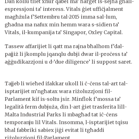
Dan kollu tliet xhur qabel ma’ ħarġet is-sejħa għall-
espressjoni ta’ interess. Vitals ġiet uffiċjalment
magħżula f’Settembru tal-2015 imma sal-lum,
għadna ma nafux min hemm wara s-sidien ta’
Vitals, il-kumpanija ta’ Singapor, Oxley Capital.
Tassew affarijiet li qatt ma rajna bħalhom f’dal-
pajjiż li jkomplu jqanqlu dubji dwar il-proċess ta’
aġġudikazzjoni u d-‘due diligence’ li suppost saret.
Tajjeb li wieħed ifakkar ukoll li ċ-ċens tal-art tal-
isptarijiet m’ngħatax wara riżoluzzjoni fil-
Parlament kif is-soltu jsir. Minflok f’mossa ta’
legalità ferm dubjuża, din l-art ġiet trasferita lill-
Malta Industrial Parks li mbagħad tat iċ-ċens
temporanju lil Vitals. Insomma, l-isptarijiet tqisu
bħal fabbriki sabiex jiġi evitat li tgħaddi
riżoluzzjoni fil-Parlament.