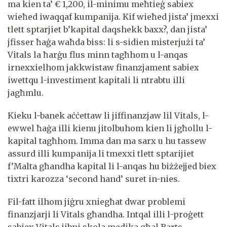
ma kien ta’ € 1,200, il-minimu meħtieġ sabiex
wieħed iwaqqaf kumpanija. Kif wieħed jista’ jmexxi
tlett sptarjiet b’kapital daqshekk baxx?, dan jista’
jfisser ħaġa waħda biss: li s-sidien misterjużi ta’
Vitals la ħarġu flus minn tagħhom u l-anqas
irnexxielhom jakkwistaw finanzjament sabiex
iwettqu l-investiment kapitali li ntrabtu illi
jagħmlu.
Kieku l-banek aċċettaw li jiffinanzjaw lil Vitals, l-
ewwel ħaġa illi kienu jitolbuhom kien li jgħollu l-
kapital tagħhom. Imma dan ma sarx u hu tassew
assurd illi kumpanija li tmexxi tlett sptarijiet
f’Malta għandha kapital li l-anqas hu biżżejjed biex
tixtri karozza ‘second hand’ suret in-nies.
Fil-fatt ilhom jiġru xniegħat dwar problemi
finanzjarji li Vitals għandha. Intqal illi l-proġett