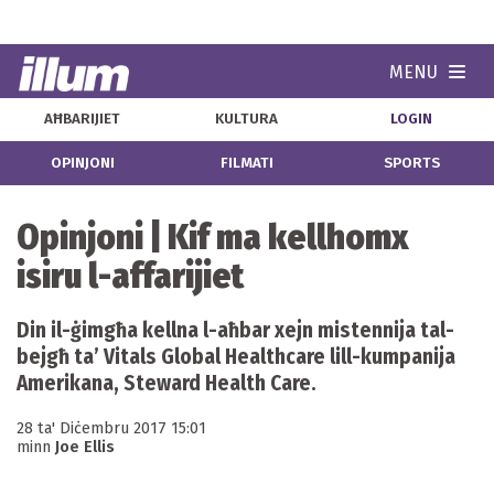
MENU
Navi
AĦBARIJIET
KULTURA
LOGIN
OPINJONI
FILMATI
SPORTS
Opinjoni | Kif ma kellhomx
isiru l-affarijiet
Din il-ġimgħa kellna l-aħbar xejn mistennija tal-
bejgħ ta’ Vitals Global Healthcare lill-kumpanija
Amerikana, Steward Health Care.
28 ta' Diċembru 2017 15:01
minn
Joe Ellis