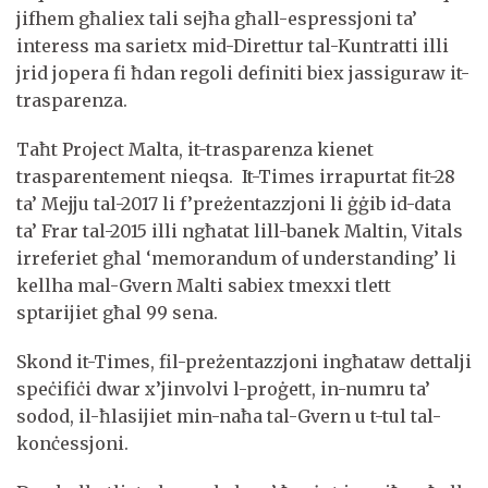
jifhem għaliex tali sejħa għall-espressjoni ta’
interess ma sarietx mid-Direttur tal-Kuntratti illi
jrid jopera fi ħdan regoli definiti biex jassiguraw it-
trasparenza.
Taħt Project Malta, it-trasparenza kienet
trasparentement nieqsa. It-Times irrapurtat fit-28
ta’ Mejju tal-2017 li f’preżentazzjoni li ġġib id-data
ta’ Frar tal-2015 illi ngħatat lill-banek Maltin, Vitals
irreferiet għal ‘memorandum of understanding’ li
kellha mal-Gvern Malti sabiex tmexxi tlett
sptarijiet għal 99 sena.
Skond it-Times, fil-preżentazzjoni ingħataw dettalji
speċifiċi dwar x’jinvolvi l-proġett, in-numru ta’
sodod, il-ħlasijiet min-naħa tal-Gvern u t-tul tal-
konċessjoni.