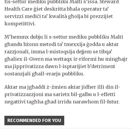
fis-settur mediku pubbliku Malti s’issa. Steward
Health Care ġiet deskritta bħala operatur ta’
servizzi mediċi ta’ kwalità għolja bi prezzijiet
kompetittivi.
M’hemmx dubju li s-settur mediku pubbliku Malti
għandu bżonn metodi ta’ tmexxija ġodda u aktar
razzjonali, imma l-mistoqsija dejjem se tibqa’
għaliex il-Gvern ma wettaqx ir-riformi hu mingħajr
ma jipprivatizza dawn l-isptarijiet b’detriment
sostanzjali għall-erarju pubbliku.
Aktar ma jgħaddi ż-żmien aktar jidher illi din il-
privatizzazzjoni ma sarietx bil-galbu u l-effetti
negattivi tagħha għad irridu narawhom fil-futur.
RECOMMENDED FOR YOU