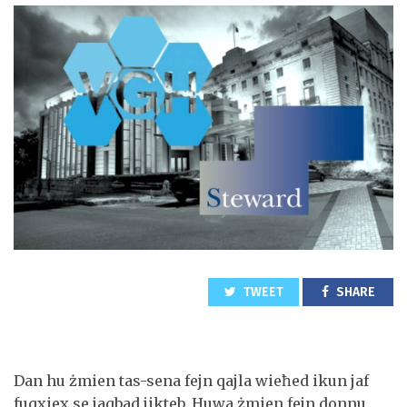
TWEET
SHARE
Dan hu żmien tas-sena fejn qajla wieħed ikun jaf
fuqxiex se jaqbad jikteb. Huwa żmien fejn donnu