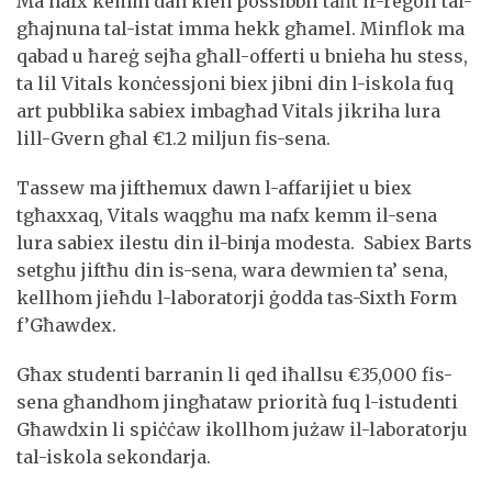
Ma nafx kemm dan kien possibbli taħt ir-regoli tal-
għajnuna tal-istat imma hekk għamel. Minflok ma
qabad u ħareġ sejħa għall-offerti u bnieha hu stess,
ta lil Vitals konċessjoni biex jibni din l-iskola fuq
art pubblika sabiex imbagħad Vitals jikriha lura
lill-Gvern għal €1.2 miljun fis-sena.
Tassew ma jifthemux dawn l-affarijiet u biex
tgħaxxaq, Vitals waqgħu ma nafx kemm il-sena
lura sabiex ilestu din il-binja modesta. Sabiex Barts
setgħu jiftħu din is-sena, wara dewmien ta’ sena,
kellhom jieħdu l-laboratorji ġodda tas-Sixth Form
f’Għawdex.
Għax studenti barranin li qed iħallsu €35,000 fis-
sena għandhom jingħataw priorità fuq l-istudenti
Għawdxin li spiċċaw ikollhom jużaw il-laboratorju
tal-iskola sekondarja.