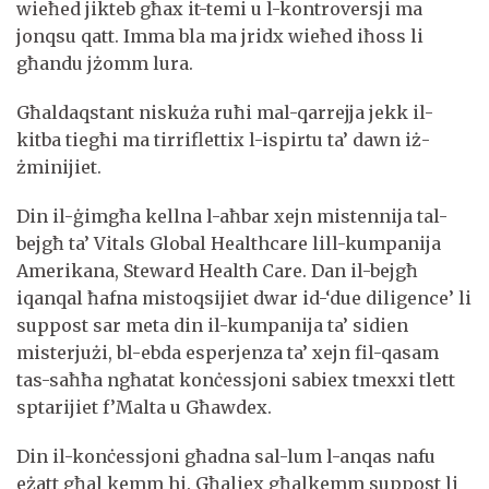
wieħed jikteb għax it-temi u l-kontroversji ma
jonqsu qatt. Imma bla ma jridx wieħed iħoss li
għandu jżomm lura.
Għaldaqstant niskuża ruħi mal-qarrejja jekk il-
kitba tiegħi ma tirriflettix l-ispirtu ta’ dawn iż-
żminijiet.
Din il-ġimgħa kellna l-aħbar xejn mistennija tal-
bejgħ ta’ Vitals Global Healthcare lill-kumpanija
Amerikana, Steward Health Care. Dan il-bejgħ
iqanqal ħafna mistoqsijiet dwar id-‘due diligence’ li
suppost sar meta din il-kumpanija ta’ sidien
misterjużi, bl-ebda esperjenza ta’ xejn fil-qasam
tas-saħħa ngħatat konċessjoni sabiex tmexxi tlett
sptarijiet f’Malta u Għawdex.
Din il-konċessjoni għadna sal-lum l-anqas nafu
eżatt għal kemm hi. Għaliex għalkemm suppost li