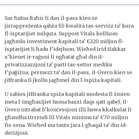
Sar ħafna ftaħir li dan il-pass kien se
jirrappreżenta qabża fil-kwalità tas-servizz ta’ kura
fl-isptarijiet milquta. Suppost Vitals kellhom
jagħmlu investiment kapitali ta’ €220 miljun fl-
isptarijiet li ħadu f’idejhom. Wieħed irid ifakkar
x’kienet ir-raġuni li ngħatat għal din il-
privatizzazzjoni ta’ parti tas-settur mediku
f’pajjiżna, permezz ta’ dan il-pass, il-Gvern kien se
jiffranka li jkollu jagħmel din l-ispiża kapitali.
U sabiex jiffranka spiża kapitali modesta fi żmien
meta l-imgħaxijiet huma baxxi daqs qatt qabel, il-
Gvern intrabat b’konċessjoni illi huwa kkalkulat li
għandha tirrendi lil Vitals minimu ta’ €70 miljun
fis-sena. Wieħed ma tantx jara l-għaqal ta’ din id-
deċiżjoni.