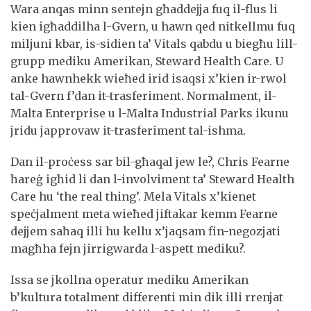
Wara anqas minn sentejn għaddejja fuq il-flus li
kien igħaddilha l-Gvern, u hawn qed nitkellmu fuq
miljuni kbar, is-sidien ta’ Vitals qabdu u biegħu lill-
grupp mediku Amerikan, Steward Health Care. U
anke hawnhekk wieħed irid isaqsi x’kien ir-rwol
tal-Gvern f’dan it-trasferiment. Normalment, il-
Malta Enterprise u l-Malta Industrial Parks ikunu
jridu japprovaw it-trasferiment tal-ishma.
Dan il-proċess sar bil-għaqal jew le?, Chris Fearne
ħareġ igħid li dan l-involviment ta’ Steward Health
Care hu ‘the real thing’. Mela Vitals x’kienet
speċjalment meta wieħed jiftakar kemm Fearne
dejjem saħaq illi hu kellu x’jaqsam fin-negozjati
magħha fejn jirrigwarda l-aspett mediku?.
Issa se jkollna operatur mediku Amerikan
b’kultura totalment differenti min dik illi rrenjat