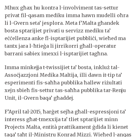
Mhux għax hu kontra l-involviment tas-settur
privat fil-qasam mediku imma hawn mudelli oħra
li l-Gvern seta’ jesplora. Meta f’Malta għandek
bosta sptarijiet privati u servizz mediku ta’
eċċellenza anke fl-isptarijiet pubbliċi, wieħed ma
tantx jara l-ħtieġa li jirrikorri għall-operatur
barrani sabiex imexxi l-isptarijiet tagħna.
Imma minkejja t-twissijiet ta’ bosta, inkluż tal-
Assoċjazzjoni Medika Maltija, illi dawn it-tip ta’
esperimenti fis-saħħa pubblika ħallew riżultati
xejn sbieħ fis-settur tas-saħħa pubblika tar-Renju
Unit, il-Gvern baqa’ għaddej.
F’April tal-2015, ħarġet sejħa għall-espressjoni ta’
interess għat-tmexxija ta’ tliet sptarijiet minn
Projects Malta, entità prattikament ġdida li kienet
taqa’ taħt il-Ministru Konrad Mizzi. Wieħed l-anqas