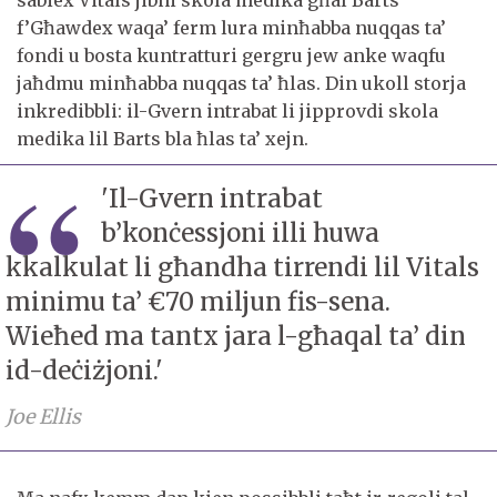
sabiex Vitals jibni skola medika għal Barts
f’Għawdex waqa’ ferm lura minħabba nuqqas ta’
fondi u bosta kuntratturi gergru jew anke waqfu
jaħdmu minħabba nuqqas ta’ ħlas. Din ukoll storja
inkredibbli: il-Gvern intrabat li jipprovdi skola
medika lil Barts bla ħlas ta’ xejn.
'Il-Gvern intrabat
b’konċessjoni illi huwa
kkalkulat li għandha tirrendi lil Vitals
minimu ta’ €70 miljun fis-sena.
Wieħed ma tantx jara l-għaqal ta’ din
id-deċiżjoni.'
Joe Ellis