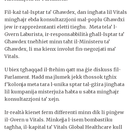
Fil-każ tal-Isptar ta’ Għawdex, dan ingħata lil Vitals
mingħajr ebda konsultazzjoni mal-poplu Għawdxi
jew ir-rappreżentanti eletti tiegħu. Meta tela’ l-
Gvern Laburista, ir-responsabbilità għall-Isptar ta’
Għawdex tneħħiet minn taħt il-Ministeru ta’
Għawdex, li ma kienx involut fin-negozjati ma’
Vitals.
U biex tgħaqqad il-ftehim qatt ma ġie diskuss fil-
Parlament. Ħadd ma jlumek jekk tħossok tgħix
f’kolonja meta tara l-unika sptar tal-gżira jingħata
lil kumpanija misterjuża ħabta u sabta mingħajr
konsultazzjoni ta’ xejn.
Ir-realtà kienet ferm differenti minn dik li pinġew
il-Gvern u Vitals. Minkejja l-isem bombastiku
tagħha, il-kapital ta’ Vitals Global Healthcare kull