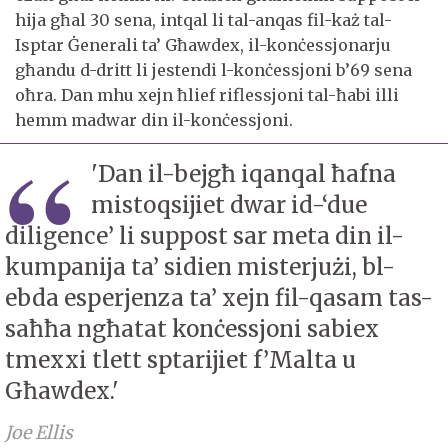
hija għal 30 sena, intqal li tal-anqas fil-każ tal-
Isptar Ġenerali ta’ Għawdex, il-konċessjonarju
għandu d-dritt li jestendi l-konċessjoni b’69 sena
oħra. Dan mhu xejn ħlief riflessjoni tal-ħabi illi
hemm madwar din il-konċessjoni.
'Dan il-bejgħ iqanqal ħafna
mistoqsijiet dwar id-‘due
diligence’ li suppost sar meta din il-
kumpanija ta’ sidien misterjużi, bl-
ebda esperjenza ta’ xejn fil-qasam tas-
saħħa ngħatat konċessjoni sabiex
tmexxi tlett sptarijiet f’Malta u
Għawdex.'
Joe Ellis