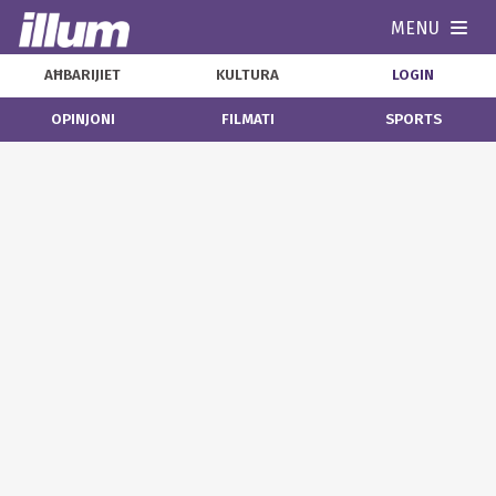
MENU
Navi
AĦBARIJIET
KULTURA
LOGIN
OPINJONI
FILMATI
SPORTS