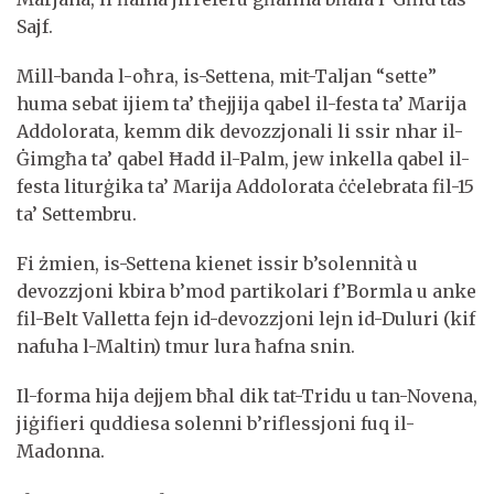
Sajf.
Mill-banda l-oħra, is-Settena, mit-Taljan “sette”
huma sebat ijiem ta’ tħejjija qabel il-festa ta’ Marija
Addolorata, kemm dik devozzjonali li ssir nhar il-
Ġimgħa ta’ qabel Ħadd il-Palm, jew inkella qabel il-
festa liturġika ta’ Marija Addolorata ċċelebrata fil-15
ta’ Settembru.
Fi żmien, is-Settena kienet issir b’solennità u
devozzjoni kbira b’mod partikolari f’Bormla u anke
fil-Belt Valletta fejn id-devozzjoni lejn id-Duluri (kif
nafuha l-Maltin) tmur lura ħafna snin.
Il-forma hija dejjem bħal dik tat-Tridu u tan-Novena,
jiġifieri quddiesa solenni b’riflessjoni fuq il-
Madonna.