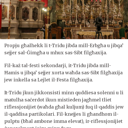
Propju għalhekk li t-Tridu jibda mill-Erbgħa u jibqa’
sejjer sal-Ġimgħa u mhux sas-Sibt filgħaxija.
Fil-każ tal-festi sekondarji, it-Tridu jibda mill-
Ħamis u jibqa’ sejjer xorta waħda sas-Sibt filgħaxija
jew inkella sa Lejlet il-Festa filgħaxija.
It-Tridu jkun jikkonsisti minn quddiesa solenni u li
matulha saċerdot ikun mistieden jagħmel tliet
riflessjonijiet (waħda għal kuljum) fuq il-qaddis jew
il-qaddisa partikolari. Fil-knejjes li għandhom il-
pulptu (bħal ambone imma elevat), ir-riflessjonijiet