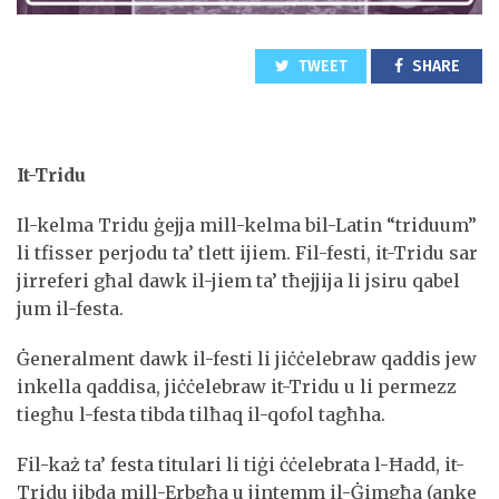
TWEET
SHARE
It-Tridu
Il-kelma Tridu ġejja mill-kelma bil-Latin “triduum”
li tfisser perjodu ta’ tlett ijiem. Fil-festi, it-Tridu sar
jirreferi għal dawk il-jiem ta’ tħejjija li jsiru qabel
jum il-festa.
Ġeneralment dawk il-festi li jiċċelebraw qaddis jew
inkella qaddisa, jiċċelebraw it-Tridu u li permezz
tiegħu l-festa tibda tilħaq il-qofol tagħha.
Fil-każ ta’ festa titulari li tiġi ċċelebrata l-Ħadd, it-
Tridu jibda mill-Erbgħa u jintemm il-Ġimgħa (anke