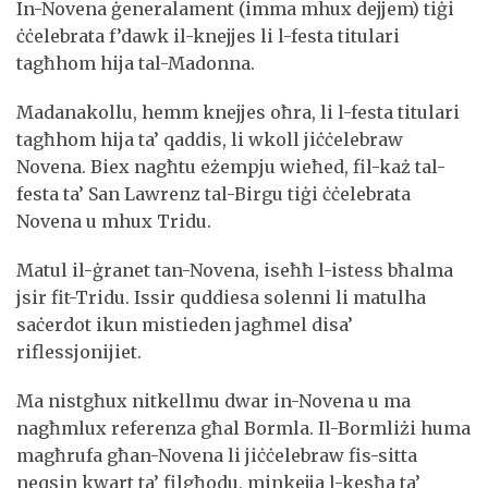
In-Novena ġeneralament (imma mhux dejjem) tiġi
ċċelebrata f’dawk il-knejjes li l-festa titulari
tagħhom hija tal-Madonna.
Madanakollu, hemm knejjes oħra, li l-festa titulari
tagħhom hija ta’ qaddis, li wkoll jiċċelebraw
Novena. Biex nagħtu eżempju wieħed, fil-każ tal-
festa ta’ San Lawrenz tal-Birgu tiġi ċċelebrata
Novena u mhux Tridu.
Matul il-ġranet tan-Novena, iseħħ l-istess bħalma
jsir fit-Tridu. Issir quddiesa solenni li matulha
saċerdot ikun mistieden jagħmel disa’
riflessjonijiet.
Ma nistgħux nitkellmu dwar in-Novena u ma
nagħmlux referenza għal Bormla. Il-Bormliżi huma
magħrufa għan-Novena li jiċċelebraw fis-sitta
neqsin kwart ta’ filgħodu, minkejja l-kesħa ta’