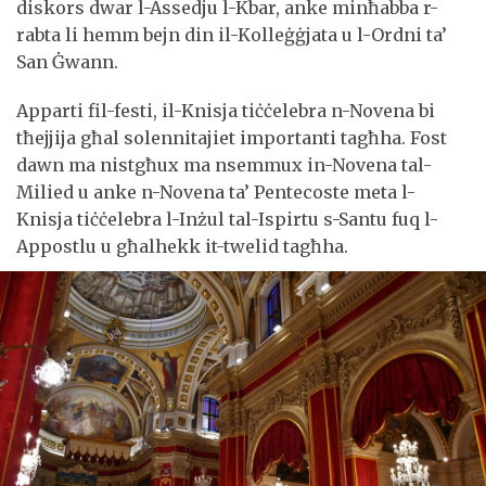
diskors dwar l-Assedju l-Kbar, anke minħabba r-
rabta li hemm bejn din il-Kolleġġjata u l-Ordni ta’
San Ġwann.
Apparti fil-festi, il-Knisja tiċċelebra n-Novena bi
tħejjija għal solennitajiet importanti tagħha. Fost
dawn ma nistgħux ma nsemmux in-Novena tal-
Milied u anke n-Novena ta’ Pentecoste meta l-
Knisja tiċċelebra l-Inżul tal-Ispirtu s-Santu fuq l-
Appostlu u għalhekk it-twelid tagħha.