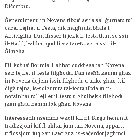
Diċembru.
Ġeneralment, in-Novena tibqa’ sejra sal-ġurnata ta’
qabel Lejliet il-Festa, dik magħrufa bħala l-
Antivigilia. Dan ifisser li jekk il-festa tkun se ssir
il-Ħadd, l-aħħar quddiesa tan-Novena ssir il-
Ġimgħa.
Fil-każ ta’ Bormla, l-aħħar quddiesa tan-Novena
ssir lejliet il-festa filgħodu. Dan iseħħ kemm għax
in-Novena dejjem issir filgħodu u anke għax, kif
diġà rajna, is-solennità tal-festa tibda min-
nofsinhar ta’ lejliet il-festa u għalhekk filgħodu
jkun għad hemm lok għan-Novena.
Interessanti nsemmu wkoll kif fil-Birgu hemm it-
tradizzjoni kif fl-aħħar jum tan-Novena, apparti
riflessjoni fuq San Lawrenz, is-saċerdot jagħmel