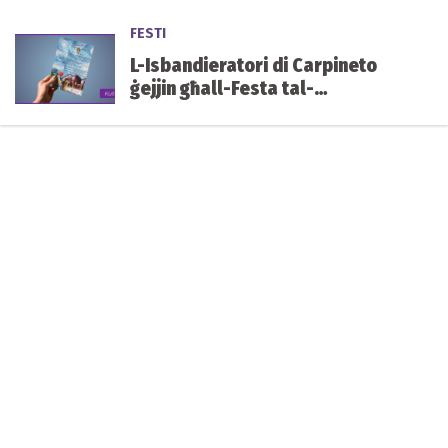
FESTI
L-Isbandieratori di Carpineto
ġejjin għall-Festa tal-
Immakulata Kunċizzjoni, il-
Ħamrun