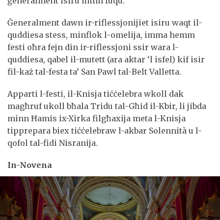
ġeneralment isiru minn fuqu.
Ġeneralment dawn ir-riflessjonijiet isiru waqt il-
quddiesa stess, minflok l-omelija, imma hemm
festi oħra fejn din ir-riflessjoni ssir wara l-
quddiesa, qabel il-mutett (ara aktar ‘l isfel) kif isir
fil-każ tal-festa ta’ San Pawl tal-Belt Valletta.
Apparti l-festi, il-Knisja tiċċelebra wkoll dak
magħruf ukoll bħala Tridu tal-Għid il-Kbir, li jibda
minn Ħamis ix-Xirka filgħaxija meta l-Knisja
tipprepara biex tiċċelebraw l-akbar Solennità u l-
qofol tal-fidi Nisranija.
In-Novena