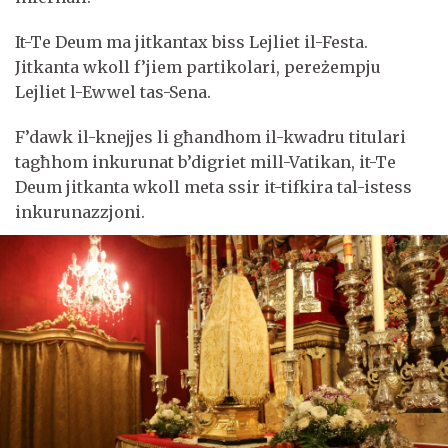
It-Te Deum ma jitkantax biss Lejliet il-Festa.
Jitkanta wkoll f’jiem partikolari, pereżempju
Lejliet l-Ewwel tas-Sena.
F’dawk il-knejjes li għandhom il-kwadru titulari
tagħhom inkurunat b’digriet mill-Vatikan, it-Te
Deum jitkanta wkoll meta ssir it-tifkira tal-istess
inkurunazzjoni.