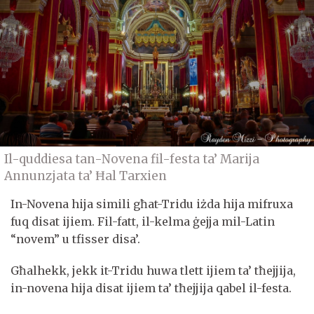
Il-quddiesa tan-Novena fil-festa ta’ Marija
Annunzjata ta’ Ħal Tarxien
In-Novena hija simili għat-Tridu iżda hija mifruxa
fuq disat ijiem. Fil-fatt, il-kelma ġejja mil-Latin
“novem” u tfisser disa’.
Għalhekk, jekk it-Tridu huwa tlett ijiem ta’ tħejjija,
in-novena hija disat ijiem ta’ tħejjija qabel il-festa.