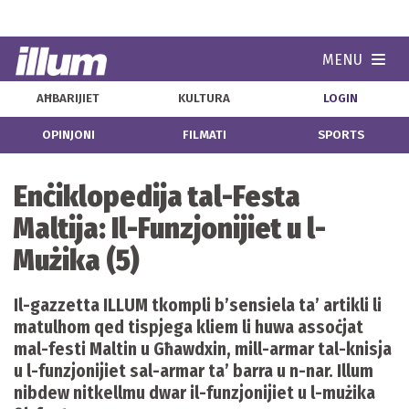
MENU
Navi
AĦBARIJIET
KULTURA
LOGIN
OPINJONI
FILMATI
SPORTS
Enċiklopedija tal-Festa
Maltija: Il-Funzjonijiet u l-
Mużika (5)
Il-gazzetta ILLUM tkompli b’sensiela ta’ artikli li
matulhom qed tispjega kliem li huwa assoċjat
mal-festi Maltin u Għawdxin, mill-armar tal-knisja
u l-funzjonijiet sal-armar ta’ barra u n-nar. Illum
nibdew nitkellmu dwar il-funzjonijiet u l-mużika