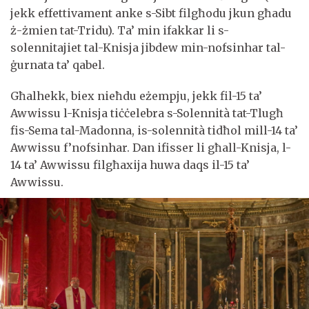
jekk effettivament anke s-Sibt filgħodu jkun għadu
ż-żmien tat-Tridu). Ta’ min ifakkar li s-
solennitajiet tal-Knisja jibdew min-nofsinhar tal-
ġurnata ta’ qabel.
Għalhekk, biex nieħdu eżempju, jekk fil-15 ta’
Awwissu l-Knisja tiċċelebra s-Solennità tat-Tlugħ
fis-Sema tal-Madonna, is-solennità tidħol mill-14 ta’
Awwissu f’nofsinhar. Dan ifisser li għall-Knisja, l-
14 ta’ Awwissu filgħaxija huwa daqs il-15 ta’
Awwissu.