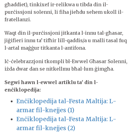
għaddiet), tinkixef ir-relikwa u tibda din il-
purċissjoni solenni, li fiha jieħdu sehem ukoll il-
fratellanzi.
Waqt din il-purċissjoni jitkanta l-innu tal-għasar,
jiġifieri innu ta’ tifħir lill-qaddis/a u malli tasal fuq
l-artal maġġur titkanta l-antifona.
Iċ-ċelebrazzjoni tkompli bl-Ewwel Għasar Solenni,
iżda dwar dan se nitkellmu bħal-lum ġimgħa.
Segwi hawn l-ewwel artiklu ta' din l-
enċiklopedija:
Enċiklopedija tal-Festa Maltija: L-
armar fil-knejjes (1)
Enċiklopedija tal-Festa Maltija: L-
armar fil-knejjes (2)