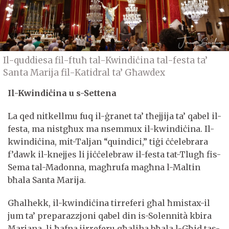
Il-quddiesa fil-ftuħ tal-Kwindiċina tal-festa ta’
Santa Marija fil-Katidral ta’ Għawdex
Il-Kwindiċina u s-Settena
La qed nitkellmu fuq il-ġranet ta’ tħejjija ta’ qabel il-
festa, ma nistgħux ma nsemmux il-kwindiċina. Il-
kwindiċina, mit-Taljan “quindici,” tiġi ċċelebrara
f’dawk il-knejjes li jiċċelebraw il-festa tat-Tlugħ fis-
Sema tal-Madonna, magħrufa magħna l-Maltin
bħala Santa Marija.
Għalhekk, il-kwindiċina tirreferi għal ħmistax-il
jum ta’ preparazzjoni qabel din is-Solennità kbira
Marjana, li ħafna jirreferu għaliha bħala l-Għid tas-