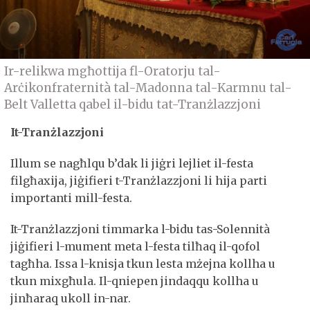
Ir-relikwa mgħottija fl-Oratorju tal-
Arċikonfraternità tal-Madonna tal-Karmnu tal-
Belt Valletta qabel il-bidu tat-Tranżlazzjoni
It-Tranżlazzjoni
Illum se nagħlqu b’dak li jiġri lejliet il-festa
filgħaxija, jiġifieri t-Tranżlazzjoni li hija parti
importanti mill-festa.
It-Tranżlazzjoni timmarka l-bidu tas-Solennità
jiġifieri l-mument meta l-festa tilħaq il-qofol
tagħha. Issa l-knisja tkun lesta mżejna kollha u
tkun mixgħula. Il-qniepen jindaqqu kollha u
jinħaraq ukoll in-nar.