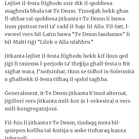
Lejliet il-festa filgħodu ssir dik il-quddiesa
magħrufa bħala tat-Te Deum. Tissejjaħ hekk għax
fl-aħħar tal-quddiesa jitkanta t-Te Deum li huwa
innu pjuttost twil ta’ radd il-ħajr lil Alla. Fil-fatt, l-
ewwel vers bil-Latin huwa “Te Deum laudamus” li
bil-Malti tiġi “Lilek o Alla nfaħħru.”
Jitkanta lejliet il-festa filgħodu hekk kif ikun qed
jiġi fi tmiemu l-perjodu ta’ tħejjija għall-festa u ftit
sigħat wara, f’nofsinhar, tkun se tidħol is-Solennità
u għalhekk il-festa tilħaq il-qofol tagħha.
Ġeneralment, it-Te Deum jitkanta b’mod alternat,
jiġifieri vers jitkanta mill-kor (u l-orkestra) u vers
mill-kongregazzjoni.
Fil-ħin li jitkanta t-Te Deum, tindaqq mota bil-
qniepen kollha tal-knisja u anke tinħaraq kaxxa
infernali.