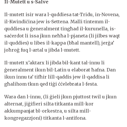
Il-Mutett u s-Salve
Il-mutett isir wara l-quddiesa tat-Tridu, in-Novena,
il-Kwindiċina jew is-Settena. Malli tintemm il-
quddiesa u ġeneralment tingħad il-kurunella, is-
saċerdot li issa jkun neħħa l-pjaneta (li jilbes waqt
il-quddies) u libes il-kappa (bħal mantell), jerġa’
joħroġ fuq l-artal u jibda l-mutett.
Il-mutett x’aktarx li jibda bil-kant tal-innu li
ġeneralment ikun bil-Latin u elaborat ħafna. Dan
ikun innu ta’ tifħir lill-qaddis jew il-qaddisa li
għalihom tkun qed tiġi ċċelebrata l-festa.
Wara dan l-innu, (li ġieli jkun pjuttost twil u jkun
alternat, jiġifieri silta titkanta mill-kor
akkumpanjat bl-orkestra, u silta mill-
kongregazzjoni) titkanta l-antifona.