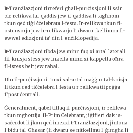
It-Tranżlazzjoni tirreferi għall-purċissjoni li ssir
bir-relikwa tal-qaddis jew il-qaddisa li tagħhom
tkun qed tiġi ċċelebrata l-festa. Ir-relikwa tkun fl-
ostensorju jew ir-relikwarju li dwaru tkellimna fl-
ewwel edizzjoni ta’ din l-enċiklopedija.
It-Tranżlazzjoni tibda jew minn fuq xi artal laterali
fil-knisja stess jew inkella minn xi kappella oħra
fl-istess belt jew raħal.
Din il-purċissjoni timxi sal-artal maġġur tal-knisja
li tkun qed tiċċelebra l-festa u r-relikwa titpoġġa
f’post ċentrali.
Ġeneralment, qabel titlaq il-purċissjoni, ir-relikwa
tkun mgħottija. Il-Prim Ċelebrant, jiġifieri dak is-
saċerdot li jkun qed imexxi t-Tranżlazzjoni, jintona
l-bidu tal-Għasar (li dwaru se nitkellmu l-ġimgħa li