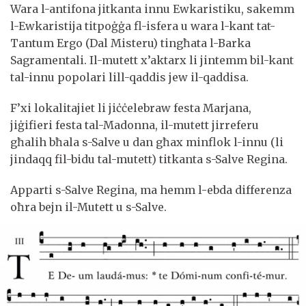
Wara l-antifona jitkanta innu Ewkaristiku, sakemm
l-Ewkaristija titpoġġa fl-isfera u wara l-kant tat-
Tantum Ergo (Dal Misteru) tingħata l-Barka
Sagramentali. Il-mutett x’aktarx li jintemm bil-kant
tal-innu popolari lill-qaddis jew il-qaddisa.
F’xi lokalitajiet li jiċċelebraw festa Marjana,
jiġifieri festa tal-Madonna, il-mutett jirreferu
għalih bħala s-Salve u dan għax minflok l-innu (li
jindaqq fil-bidu tal-mutett) titkanta s-Salve Regina.
Apparti s-Salve Regina, ma hemm l-ebda differenza
oħra bejn il-Mutett u s-Salve.