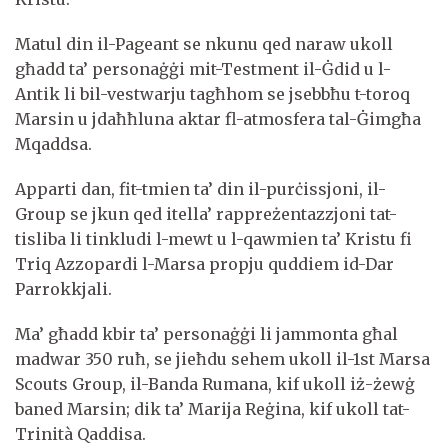
Matul din il-Pageant se nkunu qed naraw ukoll
għadd ta’ personaġġi mit-Testment il-Ġdid u l-
Antik li bil-vestwarju tagħhom se jsebbħu t-toroq
Marsin u jdaħħluna aktar fl-atmosfera tal-Ġimgħa
Mqaddsa.
Apparti dan, fit-tmien ta’ din il-purċissjoni, il-
Group se jkun qed itella’ rappreżentazzjoni tat-
tisliba li tinkludi l-mewt u l-qawmien ta’ Kristu fi
Triq Azzopardi l-Marsa propju quddiem id-Dar
Parrokkjali.
Ma’ għadd kbir ta’ personaġġi li jammonta għal
madwar 350 ruħ, se jieħdu sehem ukoll il-1st Marsa
Scouts Group, il-Banda Rumana, kif ukoll iż-żewġ
baned Marsin; dik ta’ Marija Reġina, kif ukoll tat-
Trinità Qaddisa.