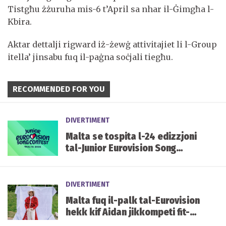
Tistgħu żżuruha mis-6 t’April sa nhar il-Ġimgħa l-
Kbira.
Aktar dettalji rigward iż-żewġ attivitajiet li l-Group
itella’ jinsabu fuq il-paġna soċjali tiegħu.
RECOMMENDED FOR YOU
DIVERTIMENT
Malta se tospita l-24 edizzjoni
tal-Junior Eurovision Song
Contest f'Ottubru li ġej
DIVERTIMENT
Malta fuq il-palk tal-Eurovision
hekk kif Aidan jikkompeti fit-
tieni semi-finali illejla