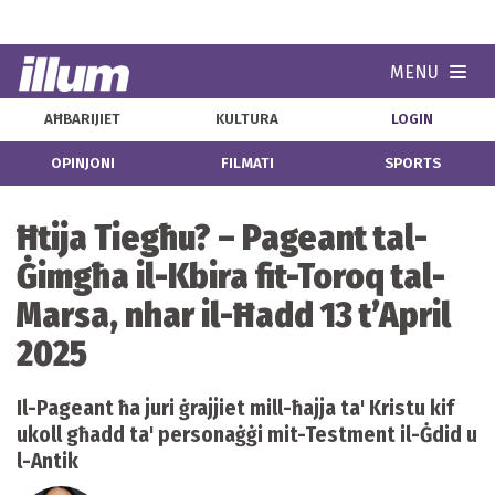
MENU
Navi
AĦBARIJIET
KULTURA
LOGIN
OPINJONI
FILMATI
SPORTS
Ħtija Tiegħu? – Pageant tal-
Ġimgħa il-Kbira fit-Toroq tal-
Marsa, nhar il-Ħadd 13 t’April
2025
Il-Pageant ħa juri ġrajjiet mill-ħajja ta' Kristu kif
ukoll għadd ta' personaġġi mit-Testment il-Ġdid u
l-Antik