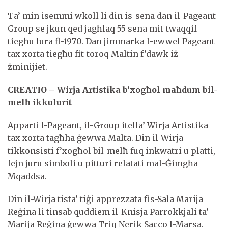
Ta’ min isemmi wkoll li din is-sena dan il-Pageant
Group se jkun qed jagħlaq 55 sena mit-twaqqif
tiegħu lura fl-1970. Dan jimmarka l-ewwel Pageant
tax-xorta tiegħu fit-toroq Maltin f’dawk iż-
żminijiet.
CREATIO – Wirja Artistika b’xogħol maħdum bil-
melħ ikkulurit
Apparti l-Pageant, il-Group itella’ Wirja Artistika
tax-xorta tagħha ġewwa Malta. Din il-Wirja
tikkonsisti f’xogħol bil-melħ fuq inkwatri u platti,
fejn juru simboli u pitturi relatati mal-Ġimgħa
Mqaddsa.
Din il-Wirja tista’ tiġi apprezzata fis-Sala Marija
Reġina li tinsab quddiem il-Knisja Parrokkjali ta’
Marija Reġina ġewwa Triq Nerik Sacco l-Marsa.