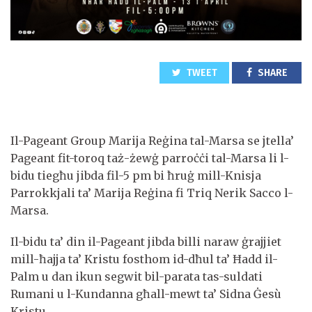
TWEET
SHARE
Il-Pageant Group Marija Reġina tal-Marsa se jtella’
Pageant fit-toroq taż-żewġ parroċċi tal-Marsa li l-
bidu tiegħu jibda fil-5 pm bi ħruġ mill-Knisja
Parrokkjali ta’ Marija Reġina fi Triq Nerik Sacco l-
Marsa.
Il-bidu ta’ din il-Pageant jibda billi naraw ġrajjiet
mill-ħajja ta’ Kristu fosthom id-dħul ta’ Ħadd il-
Palm u dan ikun segwit bil-parata tas-suldati
Rumani u l-Kundanna għall-mewt ta’ Sidna Ġesù
Kristu.