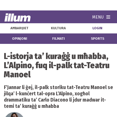
MENU
Navi
AĦBARIJIET
KULTURA
LOGIN
OPINJONI
FILMATI
SPORTS
L-istorja ta’ kuraġġ u mħabba,
L’Alpino, fuq il-palk tat-Teatru
Manoel
F’Jannar li ġej, il-palk storiku tat-Teatru Manoel se
jilqa’ l-kunċert tal-opra L’Alpino, xogħol
drammatiku ta’ Carlo Diacono li jdur madwar it-
temi ta’ kuraġġ u mħabba