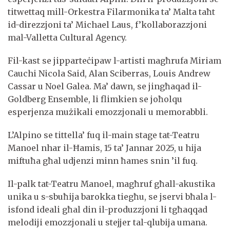
titwettaq mill-Orkestra Filarmonika ta’ Malta taħt
id-direzzjoni ta’ Michael Laus, f’kollaborazzjoni
mal-Valletta Cultural Agency.
Fil-kast se jipparteċipaw l-artisti magħrufa Miriam
Cauchi Nicola Said, Alan Sciberras, Louis Andrew
Cassar u Noel Galea. Ma’ dawn, se jingħaqad il-
Goldberg Ensemble, li flimkien se joħolqu
esperjenza mużikali emozzjonali u memorabbli.
L’Alpino se tittella’ fuq il-main stage tat-Teatru
Manoel nhar il-Ħamis, 15 ta’ Jannar 2025, u hija
miftuħa għal udjenzi minn ħames snin ’il fuq.
Il-palk tat-Teatru Manoel, magħruf għall-akustika
unika u s-sbuħija barokka tiegħu, se jservi bħala l-
isfond ideali għal din il-produzzjoni li tgħaqqad
melodiji emozzjonali u stejjer tal-qlubija umana.