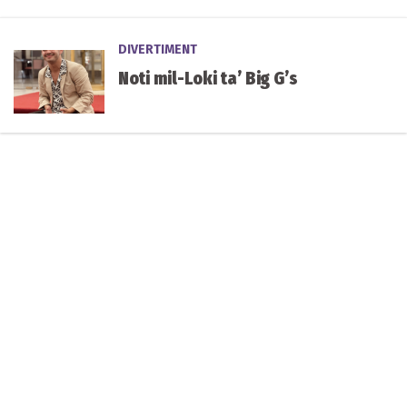
tieni semi-finali illejla
DIVERTIMENT
Noti mil-Loki ta’ Big G’s