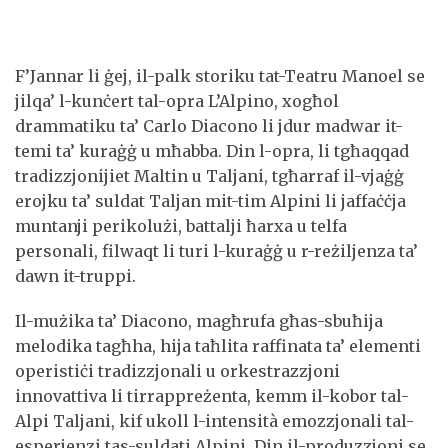
F’Jannar li ġej, il-palk storiku tat-Teatru Manoel se
jilqa’ l-kunċert tal-opra L’Alpino, xogħol
drammatiku ta’ Carlo Diacono li jdur madwar it-
temi ta’ kuraġġ u mħabba. Din l-opra, li tgħaqqad
tradizzjonijiet Maltin u Taljani, tgħarraf il-vjaġġ
erojku ta’ suldat Taljan mit-tim Alpini li jaffaċċja
muntanji perikolużi, battalji ħarxa u telfa
personali, filwaqt li turi l-kuraġġ u r-reżiljenza ta’
dawn it-truppi.
Il-mużika ta’ Diacono, magħrufa għas-sbuħija
melodika tagħha, hija taħlita raffinata ta’ elementi
operistiċi tradizzjonali u orkestrazzjoni
innovattiva li tirrappreżenta, kemm il-kobor tal-
Alpi Taljani, kif ukoll l-intensità emozzjonali tal-
esperjenzi tas-suldati Alpini. Din il-produzzjoni se