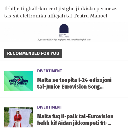
Il-biljetti għall-kunċert jistgħu jinkisbu permezz
tas-sit elettroniku uffiċjali tat-Teatru Manoel.
RECOMMENDED FOR YOU
DIVERTIMENT
Malta se tospita l-24 edizzjoni
tal-Junior Eurovision Song
Contest f'Ottubru li ġej
DIVERTIMENT
Malta fuq il-palk tal-Eurovision
hekk kif Aidan jikkompeti fit-