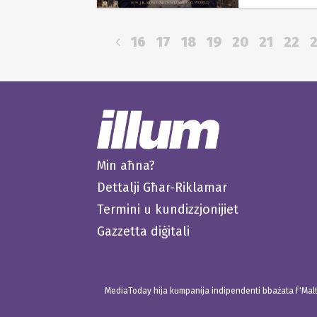
16
17
18
19
20
21
22
Min aħna?
Dettalji Għar-Riklamar
Termini u kundizzjonijiet
Gazzetta diġitali
MediaToday hija kumpanija indipendenti bbażata f'Malta