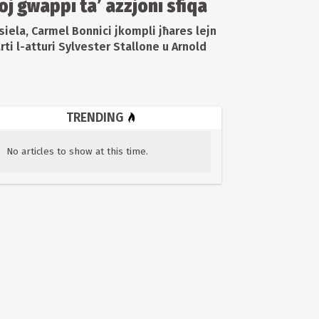
roj gwappi ta’ azzjoni sfiqa
ensiela, Carmel Bonnici jkompli jħares lejn
arti l-atturi Sylvester Stallone u Arnold
TRENDING