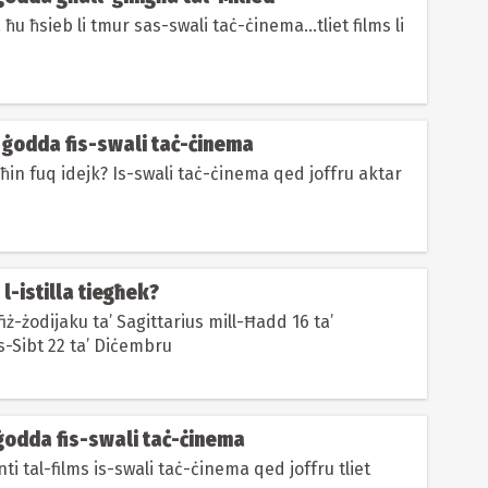
 ħu ħsieb li tmur sas-swali taċ-ċinema...tliet films li
 ġodda fis-swali taċ-ċinema
ħin fuq idejk? Is-swali taċ-ċinema qed joffru aktar
 l-istilla tiegħek?
iż-żodijaku ta’ Sagittarius mill-Ħadd 16 ta’
-Sibt 22 ta’ Diċembru
 ġodda fis-swali taċ-ċinema
ti tal-films is-swali taċ-ċinema qed joffru tliet