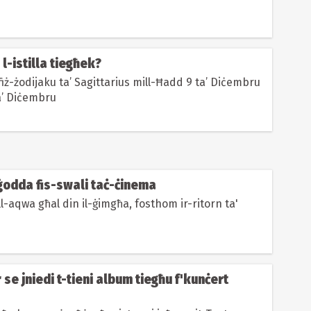
 l-istilla tiegħek?
iż-żodijaku ta’ Sagittarius mill-Ħadd 9 ta’ Diċembru
a’ Diċembru
 ġodda fis-swali taċ-ċinema
ill-aqwa għal din il-ġimgħa, fosthom ir-ritorn ta'
se jniedi t-tieni album tiegħu f'kunċert