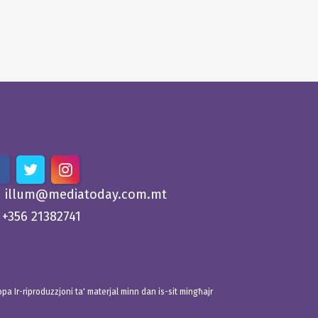
illum@mediatoday.com.mt
+356 21382741
 Ir-riproduzzjoni ta' materjal minn dan is-sit mingħajr