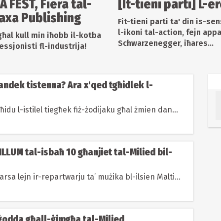
 FEST, Fiera tal-
[It-tieni parti] L-e
axa Publishing
Fit-tieni parti ta' din is-s
l-ikoni tal-action, fejn app
għal kull min iħobb il-kotba
Schwarzenegger, iħares...
essjonisti fl-industrija!
andek tistenna? Ara x'qed tgħidlek l-
ħidu l-istilel tiegħek fiż-żodijaku għal żmien dan...
-ILLUM tal-isbaħ 10 għanjiet tal-Milied bil-
arsa lejn ir-repartwarju ta’ mużika bl-ilsien Malti...
 ġodda għall-ġimgħa tal-Milied