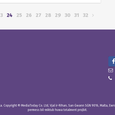
23
24
25
26
27
28
29
30
31
32
. Copyright © MediaToday Co. Ltd, Vjal ir-Riħan, San Ġwann SĠN 9016, Malta, Ewropa
permess bil-miktub huwa totalment projbit.