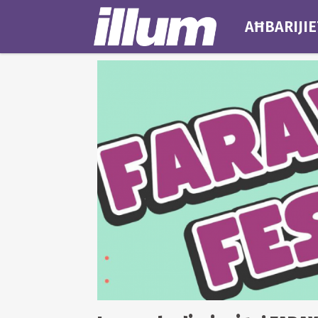
AĦBARIJIE