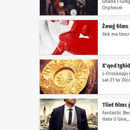
Għada l-Ġimg
Orpheum
Żewġ films
Ilek ma tmur
X'qed tgħidl
L-Oroskopju l
sal-21 ta’ Di
Tliet films
Fantastic Be
Hate U Give,..