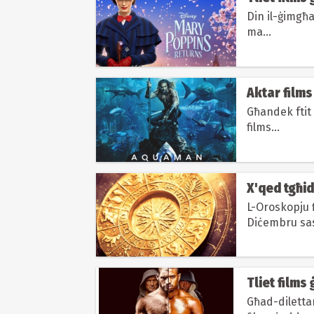
Din il-ġimgħa
ma...
Aktar films
Għandek ftit 
films...
X'qed tgħid
L-Oroskopju f
Diċembru sas
Tliet films
Għad-dilettan