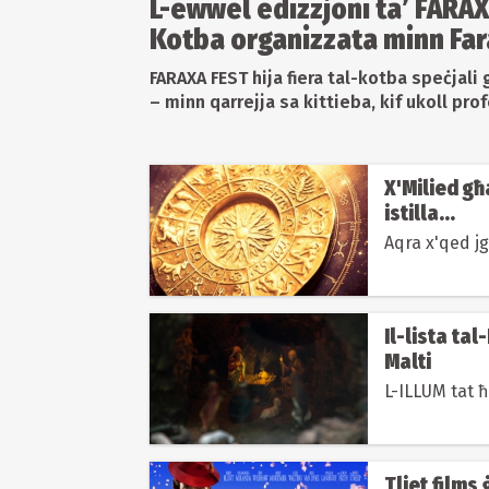
L-ewwel edizzjoni ta’ FARAXA
Kotba organizzata minn Far
FARAXA FEST hija fiera tal-kotba speċjali 
– minn qarrejja sa kittieba, kif ukoll prof
X'Milied għ
istilla...
Aqra x'qed jg
Il-lista tal
Malti
L-ILLUM tat ħ
Tliet films