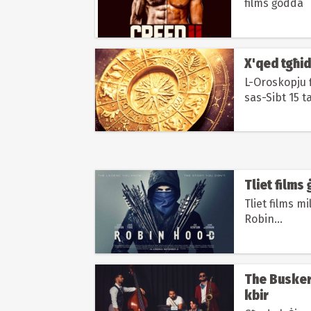
films ġodda
X'qed tgħid
L-Oroskopju f
sas-Sibt 15 t
Tliet films
Tliet films m
Robin...
The Busker 
kbir