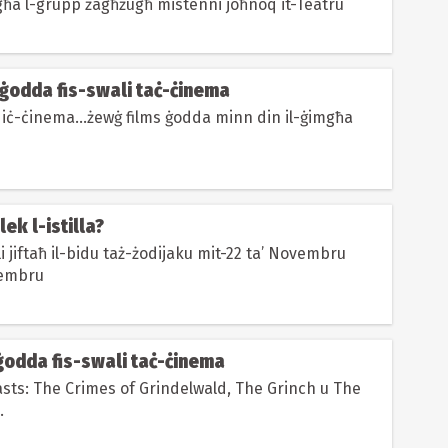
ħa l-grupp żagħżugħ mistenni joħnoq it-Teatru
 ġodda fis-swali taċ-ċinema
 iċ-ċinema...żewġ films ġodda minn din il-ġimgħa
ek l-istilla?
i jiftaħ il-bidu taż-żodijaku mit-22 ta’ Novembru
ċembru
 ġodda fis-swali taċ-ċinema
asts: The Crimes of Grindelwald, The Grinch u The
.