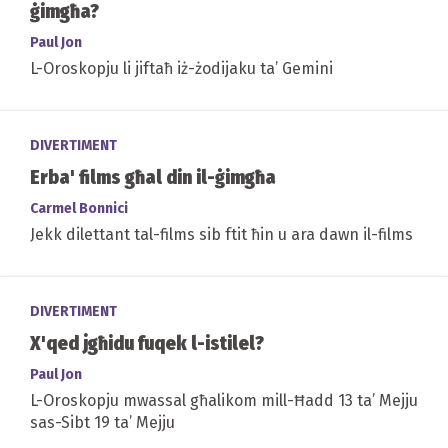
ġimgħa?
Paul Jon
L-Oroskopju li jiftaħ iż-żodijaku ta’ Gemini
DIVERTIMENT
Erba' films għal din il-ġimgħa
Carmel Bonnici
Jekk dilettant tal-films sib ftit ħin u ara dawn il-films
DIVERTIMENT
X'qed jgħidu fuqek l-istilel?
Paul Jon
L-Oroskopju mwassal għalikom mill-Ħadd 13 ta’ Mejju
sas-Sibt 19 ta’ Mejju