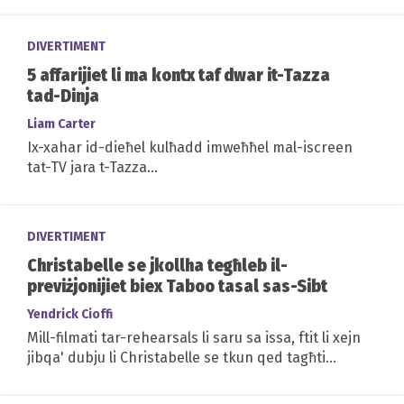
DIVERTIMENT
5 affarijiet li ma kontx taf dwar it-Tazza
tad-Dinja
Liam Carter
Ix-xahar id-dieħel kulħadd imweħħel mal-iscreen
tat-TV jara t-Tazza...
DIVERTIMENT
Christabelle se jkollha tegħleb il-
previżjonijiet biex Taboo tasal sas-Sibt
Yendrick Cioffi
Mill-filmati tar-rehearsals li saru sa issa, ftit li xejn
jibqa' dubju li Christabelle se tkun qed tagħti
prestazzjoni mill-isbaħ