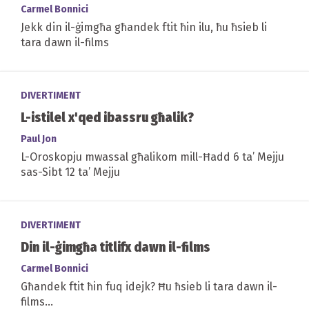
Carmel Bonnici
Jekk din il-ġimgħa għandek ftit ħin ilu, ħu ħsieb li
tara dawn il-films
DIVERTIMENT
L-istilel x'qed ibassru għalik?
Paul Jon
L-Oroskopju mwassal għalikom mill-Ħadd 6 ta’ Mejju
sas-Sibt 12 ta’ Mejju
DIVERTIMENT
Din il-ġimgħa titlifx dawn il-films
Carmel Bonnici
Għandek ftit ħin fuq idejk? Ħu ħsieb li tara dawn il-
films...