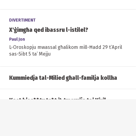
DIVERTIMENT
X'ġimgħa qed ibassru l-istilel?
Paul Jon
L-Oroskopju mwassal għalikom mill-Ħadd 29 t’April
sas-Sibt 5 ta’ Mejju
Kummiedja tal-Milied għall-familja kollha
Kast b’saħħtu taħt it-tmexxija ta’ Kiril
Manolov għall-opra ta’ Verdi Falstaff, fi
produzzjoni ġdida ispirata mis-snin sittin
Orgni, qawwa u sorpriża minn film sieket: