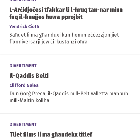
L-Arċidjoċesi tfakkar li l-ħruq tan-nar minn
fuq il-knejjes huwa pprojbit
Yendrick Cioffi
Saħqet li ma għandux ikun hemm eċċezzjonijiet
f’anniversarji jew ċirkustanzi oħra
DIVERTIMENT
Il-Qaddis Belti
Clifford Galea
Dun Ġorġ Preca, il-Qaddis mill-Belt Valletta maħbub
mill-Maltin kollha
DIVERTIMENT
Tliet films li ma għandekx titlef