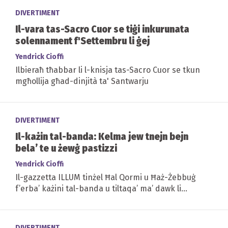
DIVERTIMENT
Il-vara tas-Sacro Cuor se tiġi inkurunata
solennament f'Settembru li ġej
Yendrick Cioffi
Ilbieraħ tħabbar li l-knisja tas-Sacro Cuor se tkun
mgħollija għad-dinjità ta' Santwarju
DIVERTIMENT
Il-każin tal-banda: Kelma jew tnejn bejn
bela’ te u żewġ pastizzi
Yendrick Cioffi
Il-gazzetta ILLUM tinżel Ħal Qormi u Ħaż-Żebbuġ
f’erba’ każini tal-banda u tiltaqa’ ma’ dawk li
għalihom il-każin huwa...
DIVERTIMENT