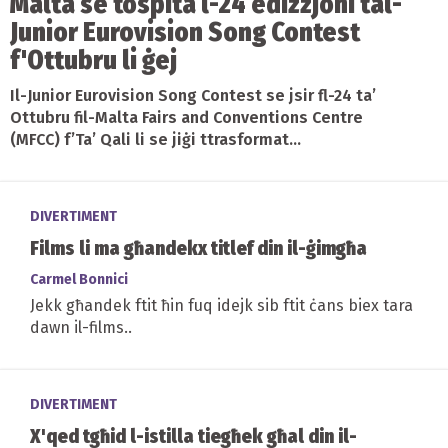
Malta se tospita l-24 edizzjoni tal-
Junior Eurovision Song Contest
f'Ottubru li ġej
Il-Junior Eurovision Song Contest se jsir fl-24 ta’
Ottubru fil-Malta Fairs and Conventions Centre
(MFCC) f’Ta’ Qali li se jiġi ttrasformat...
DIVERTIMENT
Films li ma għandekx titlef din il-ġimgħa
Carmel Bonnici
Jekk għandek ftit ħin fuq idejk sib ftit ċans biex tara
dawn il-films..
DIVERTIMENT
X'qed tgħid l-istilla tiegħek għal din il-