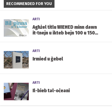
RECOMMENDED FOR YOU
ARTI
Agħżel titlu WIEĦED minn dawn
it-tnejn u ikteb bejn 100 u 150
kelma fuqu.
ARTI
Irmied u ġebel
ARTI
Il-bieb tal-oċeani