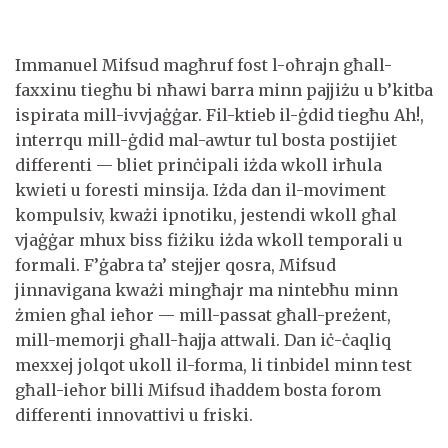
Immanuel Mifsud magħruf fost l-oħrajn għall-
faxxinu tiegħu bi nħawi barra minn pajjiżu u b’kitba
ispirata mill-ivvjaġġar. Fil-ktieb il-ġdid tiegħu Ah!,
interrqu mill-ġdid mal-awtur tul bosta postijiet
differenti — bliet prinċipali iżda wkoll irħula
kwieti u foresti minsija. Iżda dan il-moviment
kompulsiv, kważi ipnotiku, jestendi wkoll għal
vjaġġar mhux biss fiżiku iżda wkoll temporali u
formali. F’ġabra ta’ stejjer qosra, Mifsud
jinnavigana kważi mingħajr ma nintebħu minn
żmien għal ieħor — mill-passat għall-preżent,
mill-memorji għall-ħajja attwali. Dan iċ-ċaqliq
mexxej jolqot ukoll il-forma, li tinbidel minn test
għall-ieħor billi Mifsud iħaddem bosta forom
differenti innovattivi u friski.