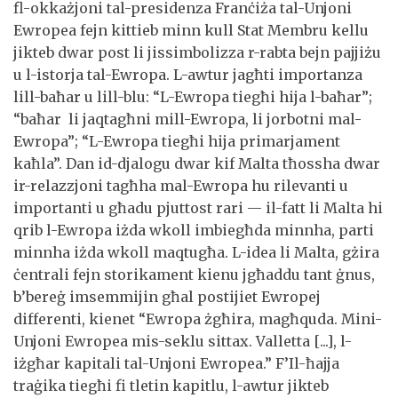
fl-okkażjoni tal-presidenza Franċiża tal-Unjoni
Ewropea fejn kittieb minn kull Stat Membru kellu
jikteb dwar post li jissimbolizza r-rabta bejn pajjiżu
u l-istorja tal-Ewropa. L-awtur jagħti importanza
lill-baħar u lill-blu: “L-Ewropa tiegħi hija l-baħar”;
“baħar li jaqtagħni mill-Ewropa, li jorbotni mal-
Ewropa”; “L-Ewropa tiegħi hija primarjament
kaħla”. Dan id-djalogu dwar kif Malta tħossha dwar
ir-relazzjoni tagħha mal-Ewropa hu rilevanti u
importanti u għadu pjuttost rari — il-fatt li Malta hi
qrib l-Ewropa iżda wkoll imbiegħda minnha, parti
minnha iżda wkoll maqtugħa. L-idea li Malta, gżira
ċentrali fejn storikament kienu jgħaddu tant ġnus,
b’bereġ imsemmijin għal postijiet Ewropej
differenti, kienet “Ewropa żgħira, magħquda. Mini-
Unjoni Ewropea mis-seklu sittax. Valletta [...], l-
iżgħar kapitali tal-Unjoni Ewropea.” F’Il-ħajja
traġika tiegħi fi tletin kapitlu, l-awtur jikteb