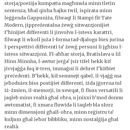
storja/poeżija kumpatta magħmula minn tletin
sentenza, bħal qisha ħajku twil, ispirata minn
leġġenda Ġappuniża, filwaqt li Stampi fit-Tate
Modern, jippreżentalna żewġ sitwazzjonijiet
f’ħinijiet differenti li jinvolvu l-istess karattri,
filwaqt li wkoll juża l-forma tad-djalogu biex jurina
l-perspettivi differenti ta’ żewġ persuni li jgħixu l-
istess sitwazzjoni. Fl-aħħar storja, Bratislava u lil
Hinn Minnha, l-awtur jerġa’ jsir tifel hekk kif
jivvjaġġa fuq it-tren, immaġni li dehret f’kitbiet
preċedenti. B’hekk, kif semmejt qabel, il-vjaġġ ma
jeħodniex biss postijiet differenti, iżda jġorrna tul
iż-żmien, il-memorji, ix-xewqat, fi fluss versatili li
jaqleb minn realtà għal oħra, u jnixxi b’mod donnu
awtomatist, fi xmara fluwida li taqleb bla sforz
minn dimensjoni għall-oħra, minn reġistru ta’
kuljum għal ieħor bibbliku, minn nostalġija għal
realtà.