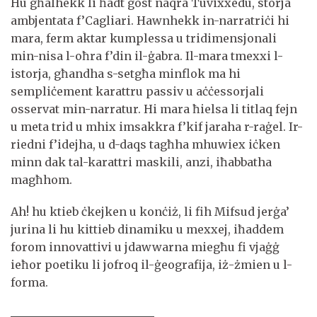
Hu għalhekk li ħadt gost naqra Tuvixxedu, storja
ambjentata f’Cagliari. Hawnhekk in-narratriċi hi
mara, ferm aktar kumplessa u tridimensjonali
min-nisa l-oħra f’din il-ġabra. Il-mara tmexxi l-
istorja, għandha s-setgħa minflok ma hi
sempliċement karattru passiv u aċċessorjali
osservat min-narratur. Hi mara ħielsa li titlaq fejn
u meta trid u mhix imsakkra f’kif jaraha r-raġel. Ir-
riedni f’idejha, u d-daqs tagħha mhuwiex iċken
minn dak tal-karattri maskili, anzi, iħabbatha
magħhom.
Ah! hu ktieb ċkejken u konċiż, li fih Mifsud jerġa’
jurina li hu kittieb dinamiku u mexxej, iħaddem
forom innovattivi u jdawwarna miegħu fi vjaġġ
ieħor poetiku li jofroq il-ġeografija, iż-żmien u l-
forma.