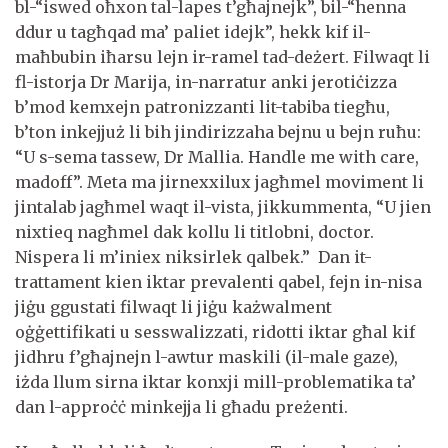
bl-“iswed oħxon tal-lapes t’għajnejk”, bil-“henna
ddur u tagħqad ma’ paliet idejk”, hekk kif il-
maħbubin iħarsu lejn ir-ramel tad-deżert. Filwaqt li
fl-istorja Dr Marija, in-narratur anki jerotiċizza
b’mod kemxejn patronizzanti lit-tabiba tiegħu,
b’ton inkejjuż li bih jindirizzaha bejnu u bejn ruħu:
“U s-sema tassew, Dr Mallia. Handle me with care,
madoff”. Meta ma jirnexxilux jagħmel moviment li
jintalab jagħmel waqt il-vista, jikkummenta, “U jien
nixtieq nagħmel dak kollu li titlobni, doctor.
Nispera li m’iniex niksirlek qalbek.” Dan it-
trattament kien iktar prevalenti qabel, fejn in-nisa
jiġu ggustati filwaqt li jiġu każwalment
oġġettifikati u sesswalizzati, ridotti iktar għal kif
jidhru f’għajnejn l-awtur maskili (il-male gaze),
iżda llum sirna iktar konxji mill-problematika ta’
dan l-approċċ minkejja li għadu preżenti.