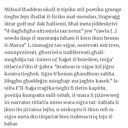
Mifsud iħaddem ukoll it-tipiku stil poetiku grunge
tiegħu fejn iħallat il-liriku mal-mondan, lingwaġġ
iktar goff ma’ dak ħalliemi, bħal meta jiddeskrivi
“d-dagħdigħa ultravjola tax-xemx” jew “ċawla [...]
sewda daqs il-muntanja faħam li kien ikun hemm
il-Marsa”. L-immaġni tas-siġar, osservati mit-tren,
omnipreżenti, għorrief u indifferenti għall-
mogħdija taż-żmien ta’ ħajjet il-bniedem, terġa’
titfaċċa f’din il-ġabra: “Arahom is-siġar kif jiġru
kontra tiegħek. Jiġru b’kemm għandhom saħħa.
Jibqgħu għaddejjin mingħajr ma jagħtu kasek.” Is-
silta F’Il-ħajja traġika tiegħi fi tletin kapitlu,
poeżija kumpatta mill-isbaħ, il-mara li jiżżewweġ
in-narratur titfaċċa minn wara siġra taż-żafżafa li
jkun ilu jiċċassa lejha, u niskopru li tkun ruħ is-
siġra meta din titqaċċat biex tinbena triq lejn il-
baħar.