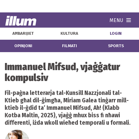
MENU
Navi
AĦBARIJIET
KULTURA
LOGIN
OPINJONI
FILMATI
SPORTS
Immanuel Mifsud, vjaġġatur
kompulsiv
Fil-paġna letterarja tal-Kunsill Nazzjonali tal-
Ktieb għal dil-ġimgħa, Miriam Galea tinġarr mill-
ktieb il-ġdid ta’ Immanuel Mifsud, Ah! (Klabb
Kotba Maltin, 2025), vjaġġ mhux biss fi nħawi
differenti, iżda wkoll wieħed temporali u formali.