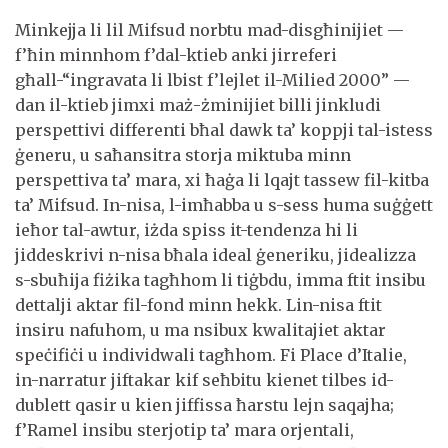
Minkejja li lil Mifsud norbtu mad-disgħinijiet —
f’ħin minnhom f’dal-ktieb anki jirreferi
għall-“ingravata li lbist f’lejlet il-Milied 2000” —
dan il-ktieb jimxi maż-żminijiet billi jinkludi
perspettivi differenti bħal dawk ta’ koppji tal-istess
ġeneru, u saħansitra storja miktuba minn
perspettiva ta’ mara, xi ħaġa li lqajt tassew fil-kitba
ta’ Mifsud. In-nisa, l-imħabba u s-sess huma suġġett
ieħor tal-awtur, iżda spiss it-tendenza hi li
jiddeskrivi n-nisa bħala ideal ġeneriku, jidealizza
s-sbuħija fiżika tagħhom li tiġbdu, imma ftit insibu
dettalji aktar fil-fond minn hekk. Lin-nisa ftit
insiru nafuhom, u ma nsibux kwalitajiet aktar
speċifiċi u individwali tagħhom. Fi Place d’Italie,
in-narratur jiftakar kif seħbitu kienet tilbes id-
dublett qasir u kien jiffissa ħarstu lejn saqajha;
f’Ramel insibu sterjotip ta’ mara orjentali,