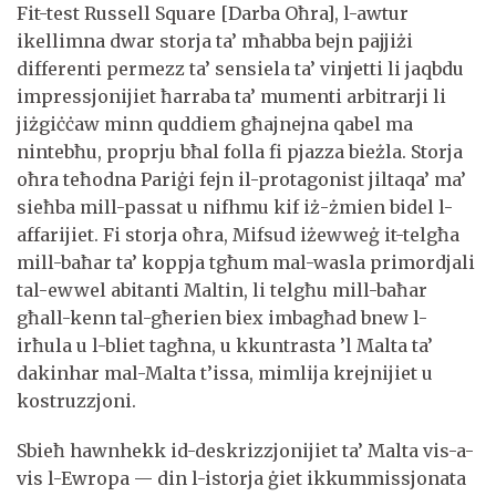
Fit-test Russell Square [Darba Oħra], l-awtur
ikellimna dwar storja ta’ mħabba bejn pajjiżi
differenti permezz ta’ sensiela ta’ vinjetti li jaqbdu
impressjonijiet ħarraba ta’ mumenti arbitrarji li
jiżgiċċaw minn quddiem għajnejna qabel ma
nintebħu, proprju bħal folla fi pjazza bieżla. Storja
oħra teħodna Pariġi fejn il-protagonist jiltaqa’ ma’
sieħba mill-passat u nifhmu kif iż-żmien bidel l-
affarijiet. Fi storja oħra, Mifsud iżewweġ it-telgħa
mill-baħar ta’ koppja tgħum mal-wasla primordjali
tal-ewwel abitanti Maltin, li telgħu mill-baħar
għall-kenn tal-għerien biex imbagħad bnew l-
irħula u l-bliet tagħna, u kkuntrasta ’l Malta ta’
dakinhar mal-Malta t’issa, mimlija krejnijiet u
kostruzzjoni.
Sbieħ hawnhekk id-deskrizzjonijiet ta’ Malta vis-a-
vis l-Ewropa — din l-istorja ġiet ikkummissjonata