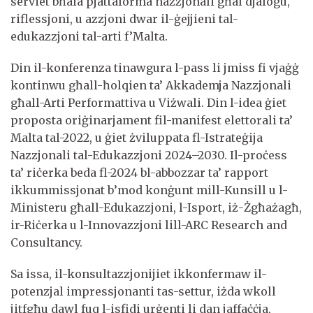
serviet bħala pjattaforma nazzjonali għal djalogu,
riflessjoni, u azzjoni dwar il-ġejjieni tal-
edukazzjoni tal-arti f’Malta.
Din il-konferenza tinawgura l-pass li jmiss fi vjaġġ
kontinwu għall-ħolqien ta’ Akkademja Nazzjonali
għall-Arti Performattiva u Viżwali. Din l-idea ġiet
proposta oriġinarjament fil-manifest elettorali ta’
Malta tal-2022, u ġiet żviluppata fl-Istrateġija
Nazzjonali tal-Edukazzjoni 2024–2030. Il-proċess
ta’ riċerka beda fl-2024 bl-abbozzar ta’ rapport
ikkummissjonat b’mod konġunt mill-Kunsill u l-
Ministeru għall-Edukazzjoni, l-Isport, iż-Żgħażagħ,
ir-Riċerka u l-Innovazzjoni lill-ARC Research and
Consultancy.
Sa issa, il-konsultazzjonijiet ikkonfermaw il-
potenzjal impressjonanti tas-settur, iżda wkoll
jitfgħu dawl fuq l-isfidi urġenti li dan jaffaċċja,