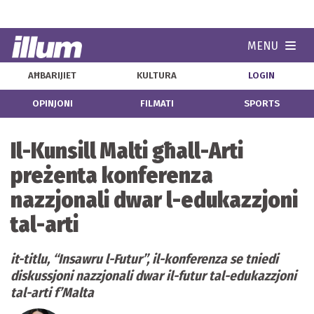
MENU
Navi
AĦBARIJIET
KULTURA
LOGIN
OPINJONI
FILMATI
SPORTS
Il-Kunsill Malti għall-Arti
preżenta konferenza
nazzjonali dwar l-edukazzjoni
tal-arti
it
-titlu, “
Insawru
l-Futur”, il-konferenza se tniedi
diskussjoni nazzjonali dwar il-futur tal-edukazzjoni
tal-arti f’Malta