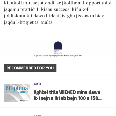
kif ukoll min se jattendi, se jkollhom l-opportunità
jaqsmu prattiċi li kisbu suċċess, kif ukoll
jiddiskutu kif dawn l-ideat jistgħu jissawru biex
jaqdu l-ħtiġiet ta’ Malta.
RECOMMENDED FOR YOU
ARTI
Agħżel titlu WIEĦED minn dawn
it-tnejn u ikteb bejn 100 u 150
kelma fuqu.