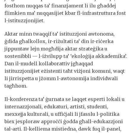
fosthom nuqqas ta’ finanzjament li ilu għaddej
flimkien ma’ nuqqasijiet kbar fl-infrastruttura fost
l-istituzzjonijiet.
Aktar minn twaqqif ta’ istituzzjoni awtonoma,
ġdida għalkollox, ir-riżultati ta’ din ir-riċerka
jippuntaw lejn mogħdija aktar strateġika u
sostenibbli — l-iżvilupp ta’ ‘ekoloġija akkademika’.
Dan il-mudell kollaborattiv jgħaqqad
istituzzjonijiet eżistenti taħt viżjoni komuni, waqt
li jirrispetta u jżomm l-awtonomija individwali
tagħhom.
Il-konferenza ta’ ġurnata se laqqet esperti lokali u
internazzjonali, edukaturi, artisti, studenti,
mexxejja kulturali, u uffiċjali li jfasslu l-politika
biex jesploraw approċċi ġodda għall-edukazzjoni
tal-arti. Il-kelliema mistiedna, dawk fuq il-panel,