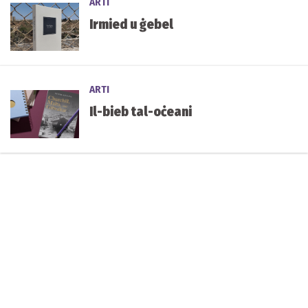
ARTI
Irmied u ġebel
ARTI
Il-bieb tal-oċeani