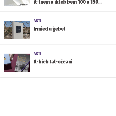
it-tnejn u ikteb bejn 100 u 150
kelma fuqu.
ARTI
Irmied u ġebel
ARTI
Il-bieb tal-oċeani