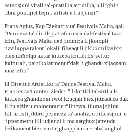
estensjoni vitali tal-prattika artistika, u li tgħin
tibni pontijiet bejn l-artisti u l-udjenzi.”
Frans Agius, Kap Eżekuttiv ta’ Festivals Malta, qal:
“Permezz ta’ din il-pjattaforma u dal-festival taż-
żfin, Festivals Malta qed jimmira li jkompli
jiżviluppa talent lokali, filwaqt li jikkontribwixxi
biex jinħolqu aktar kittieba kritiċi fis-settur
kulturali, partikolarment f’dak li għandu x’jaqsam
maż-żfin.”
Id-Direttur Artistiku ta’ Dance Festival Malta,
Francesca Tranter, żiedet: “Il-kritiċi tal-arti u l-
kittieba għandhom rwol kruċjali biex jittraduċu dak
li hu viżiv u momentanju f’lingwa. Huma jgħinu
lill-artisti jikbru permezz ta’ analiżi u riflessjoni, u
jippermettu lill-udjenzi li ma setgħux jattendu
fiżikament biex xorta jgħaqqdu mar-raba’ xogħol