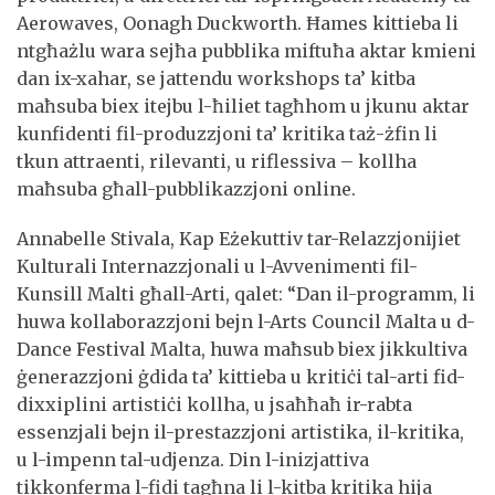
Aerowaves, Oonagh Duckworth. Ħames kittieba li
ntgħażlu wara sejħa pubblika miftuħa aktar kmieni
dan ix-xahar, se jattendu workshops ta’ kitba
maħsuba biex itejbu l-ħiliet tagħhom u jkunu aktar
kunfidenti fil-produzzjoni ta’ kritika taż-żfin li
tkun attraenti, rilevanti, u riflessiva – kollha
maħsuba għall-pubblikazzjoni online.
Annabelle Stivala, Kap Eżekuttiv tar-Relazzjonijiet
Kulturali Internazzjonali u l-Avvenimenti fil-
Kunsill Malti għall-Arti, qalet: “Dan il-programm, li
huwa kollaborazzjoni bejn l-Arts Council Malta u d-
Dance Festival Malta, huwa maħsub biex jikkultiva
ġenerazzjoni ġdida ta’ kittieba u kritiċi tal-arti fid-
dixxiplini artistiċi kollha, u jsaħħaħ ir-rabta
essenzjali bejn il-prestazzjoni artistika, il-kritika,
u l-impenn tal-udjenza. Din l-inizjattiva
tikkonferma l-fidi tagħna li l-kitba kritika hija