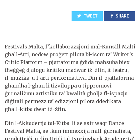
TWEET
SHARE
Festivals Malta, f’kollaborazzjoni mal-Kunsill Malti
għall-Arti, nedew proġett pilota bl-isem ta’ Writer’s
Critic Platform – pjattaforma ġdida maħsuba biex
tħeġġeġ djalogu kritiku madwar iż-żfin, it-teatru,
il-mużika, u l-arti performattiva. Din il-pjattaforma
għandha l-għan li tiżviluppa u tippromovi
ġurnaliżmu artistiku ta’ kwalità għolja fl-ispazju
diġitali permezz ta’ edizzjoni pilota ddedikata
għall-kitba dwar iż-żfin.
Din l-Akkademja tal-Kitba, li se ssir waqt Dance
Festival Malta, se tkun immexxija mill-ġurnalista,
produttriċi, u direttriċi tal-Ispringback Academy ta’