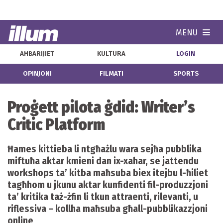
MENU
Navi
AĦBARIJIET
KULTURA
LOGIN
OPINJONI
FILMATI
SPORTS
Proġett pilota ġdid: Writer’s
Critic Platform
Ħames kittieba li ntgħażlu wara sejħa pubblika
miftuħa aktar kmieni dan ix-xahar, se jattendu
workshops ta’ kitba maħsuba biex itejbu l-ħiliet
tagħhom u jkunu aktar kunfidenti fil-produzzjoni
ta’ kritika taż-żfin li tkun attraenti, rilevanti, u
riflessiva – kollha maħsuba għall-pubblikazzjoni
online