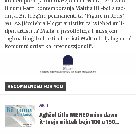
kontemporanja internazzjonali f’Malta, iżda wkoll
li nuru l-arti kontemporanja Maltija lill-bqija tad-
dinja. Bit-tqegħid permanenti ta’ ‘Figure in Rods’,
MICAS jiċċelebra l-legat artistiku ta’ wieħed mill-
ifjen artisti ta’ Malta, u jissottolinja l-missjoni
tagħna li nġibu l-arti u l-artisti Maltin fi djalogu ma’
komunità artistika internazzjonali”.
RECOMMENDED FOR YOU
ARTI
Agħżel titlu WIEĦED minn dawn
it-tnejn u ikteb bejn 100 u 150
kelma fuqu.