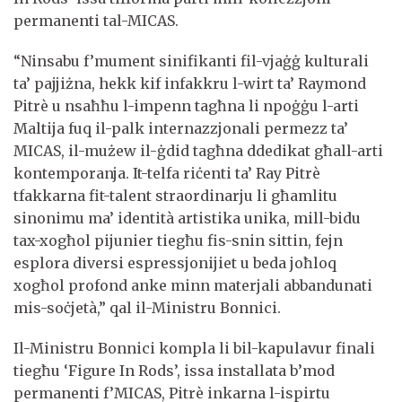
permanenti tal-MICAS.
“Ninsabu f’mument sinifikanti fil-vjaġġ kulturali
ta’ pajjiżna, hekk kif infakkru l-wirt ta’ Raymond
Pitrè u nsaħħu l-impenn tagħna li npoġġu l-arti
Maltija fuq il-palk internazzjonali permezz ta’
MICAS, il-mużew il-ġdid tagħna ddedikat għall-arti
kontemporanja. It-telfa riċenti ta’ Ray Pitrè
tfakkarna fit-talent straordinarju li għamlitu
sinonimu ma’ identità artistika unika, mill-bidu
tax-xogħol pijunier tiegħu fis-snin sittin, fejn
esplora diversi espressjonijiet u beda joħloq
xogħol profond anke minn materjali abbandunati
mis-soċjetà,” qal il-Ministru Bonnici.
Il-Ministru Bonnici kompla li bil-kapulavur finali
tiegħu ‘Figure In Rods’, issa installata b’mod
permanenti f’MICAS, Pitrè inkarna l-ispirtu