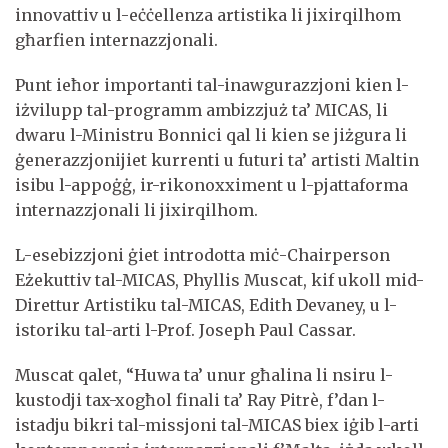
innovattiv u l-eċċellenza artistika li jixirqilhom
għarfien internazzjonali.
Punt ieħor importanti tal-inawgurazzjoni kien l-
iżvilupp tal-programm ambizzjuż ta’ MICAS, li
dwaru l-Ministru Bonnici qal li kien se jiżgura li
ġenerazzjonijiet kurrenti u futuri ta’ artisti Maltin
isibu l-appoġġ, ir-rikonoxximent u l-pjattaforma
internazzjonali li jixirqilhom.
L-esebizzjoni ġiet introdotta miċ-Chairperson
Eżekuttiv tal-MICAS, Phyllis Muscat, kif ukoll mid-
Direttur Artistiku tal-MICAS, Edith Devaney, u l-
istoriku tal-arti l-Prof. Joseph Paul Cassar.
Muscat qalet, “Huwa ta’ unur għalina li nsiru l-
kustodji tax-xogħol finali ta’ Ray Pitrè, f’dan l-
istadju bikri tal-missjoni tal-MICAS biex iġib l-arti