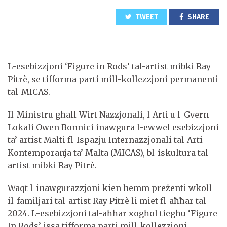
TWEET
SHARE
L-esebizzjoni ‘Figure in Rods’ tal-artist mibki Ray
Pitrè, se tifforma parti mill-kollezzjoni permanenti
tal-MICAS.
Il-Ministru għall-Wirt Nazzjonali, l-Arti u l-Gvern
Lokali Owen Bonnici inawgura l-ewwel esebizzjoni
ta’ artist Malti fl-Ispazju Internazzjonali tal-Arti
Kontemporanja ta’ Malta (MICAS), bl-iskultura tal-
artist mibki Ray Pitrè.
Waqt l-inawgurazzjoni kien hemm preżenti wkoll
il-familjari tal-artist Ray Pitrè li miet fl-aħħar tal-
2024. L-esebizzjoni tal-aħħar xogħol tiegħu ‘Figure
In Rods’ issa tifforma parti mill-kollezzjoni