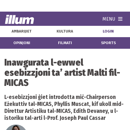
MENU
Navi
AĦBARIJIET
KULTURA
LOGIN
OPINJONI
FILMATI
SPORTS
Inawgurata l-ewwel
esebizzjoni ta’ artist Malti fil-
MICAS
L-esebizzjoni ġiet introdotta miċ-Chairperson
Eżekuttiv tal-MICAS, Phyllis Muscat, kif ukoll mid-
Direttur Artistiku tal-MICAS, Edith Devaney, u l-
istoriku tal-arti l-Prof. Joseph Paul Cassar