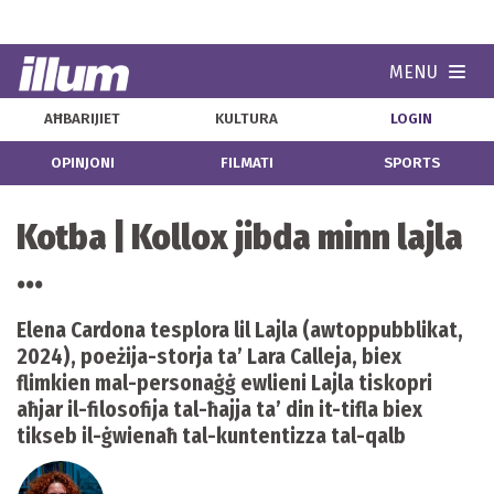
MENU
Navi
AĦBARIJIET
KULTURA
LOGIN
OPINJONI
FILMATI
SPORTS
Kotba | Kollox jibda minn lajla
...
Elena Cardona tesplora lil Lajla (awtoppubblikat,
2024), poeżija-storja ta’ Lara Calleja, biex
flimkien mal-personaġġ ewlieni Lajla tiskopri
aħjar il-filosofija tal-ħajja ta’ din it-tifla biex
tikseb il-ġwienaħ tal-kuntentizza tal-qalb