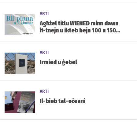
ARTI
Agħżel titlu WIEĦED minn dawn
it-tnejn u ikteb bejn 100 u 150
kelma fuqu.
ARTI
Irmied u ġebel
ARTI
Il-bieb tal-oċeani