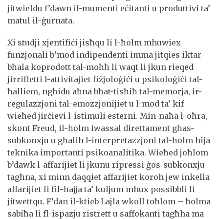
jitwieldu f’dawn il-mumenti eċitanti u produttivi ta’
matul il-ġurnata.
Xi studji xjentifiċi jisħqu li l-ħolm mhuwiex
funzjonali b’mod indipendenti imma jitqies iktar
bħala koprodott tal-moħħ li waqt li jkun rieqed
jirrifletti l-attivitajiet fiżjoloġiċi u psikoloġiċi tal-
ħalliem, ngħidu aħna bħat-tisħiħ tal-memorja, ir-
regulazzjoni tal-emozzjonijiet u l-mod ta’ kif
wieħed jirċievi l-istimuli esterni. Min-naħa l-oħra,
skont Freud, il-ħolm iwassal direttament għas-
subkonxju u għalih l-interpretazzjoni tal-ħolm hija
teknika importanti psikoanalitika. Wieħed joħlom
b’dawk l-affarijiet li jkunu ripressi ġos-subkonxju
tagħna, xi minn daqqiet affarijiet koroh jew inkella
affarijiet li fil-ħajja ta’ kuljum mhux possibbli li
jitwettqu. F’dan il-ktieb Lajla wkoll toħlom – ħolma
sabiħa li fl-ispazju ristrett u saffokanti tagħha ma