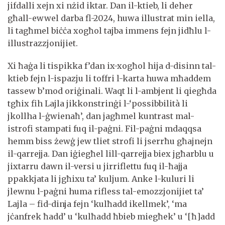
jifdalli xejn xi nżid iktar. Dan il-ktieb, li deher
għall-ewwel darba fl-2024, huwa illustrat min iella,
li tagħmel biċċa xogħol tajba immens fejn jidħlu l-
illustrazzjonijiet.
Xi ħaġa li tispikka f’dan ix-xogħol hija d-disinn tal-
ktieb fejn l-ispazju li toffri l-karta huwa mħaddem
tassew b’mod oriġinali. Waqt li l-ambjent li qiegħda
tgħix fih Lajla jikkonstrinġi l-‘possibbilità li
jkollha l-ġwienaħ’, dan jagħmel kuntrast mal-
istrofi stampati fuq il-paġni. Fil-paġni mdaqqsa
hemm biss żewġ jew tliet strofi li jserrħu għajnejn
il-qarrejja. Dan iġiegħel lill-qarrejja biex jgħarblu u
jixtarru dawn il-versi u jirriflettu fuq il-ħajja
ppakkjata li jgħixu ta’ kuljum. Anke l-kuluri li
jlewnu l-paġni huma rifless tal-emozzjonijiet ta’
Lajla – fid-dinja fejn ‘kulħadd ikellmek’, ‘ma
jċanfrek ħadd’ u ‘kulħadd ħbieb miegħek’ u ‘[ħ]add