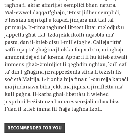
tagħha fl-aktar affarijiet sempliċi bħan-natura.
Mal-ewwel daqqa t’għajn, it-test jidher sempliċi,
b’lessiku xejn tqil u kapaċi jinqara mit-tfal tal-
primarja. Ir-rima tagħmel lit-test iktar melodjuż u
jappella għat-tfal. Iżda jekk ikolli nqabblu ma’
pasta, dan il-ktieb qisu l-millefoglie. Calleja titfa’
saffi rqaq ta’ għaġina jħokku fuq xulxin, mingħajr
ammont żejjed ta’ krema. Apparti li hu ktieb attwali
immens għaż-żminijiet li qegħdin ngħixu, kull saf
ta’ din l-għaġina jirrappreżenta sfida li teżisti fis-
soċjetà Maltija. L-ironija hija fina u l-qarrejja kapaċi
ma jindunawx biha jekk ma jiqfux u jirriflettu ma’
kull paġna. Il-karba għal-libertà u li wieħed
jesprimi l-eżistenza huma essenzjali mhux biss
f’dan il-ktieb imma fil-ħajja tagħna lkoll.
RECOMMENDED FOR YOU