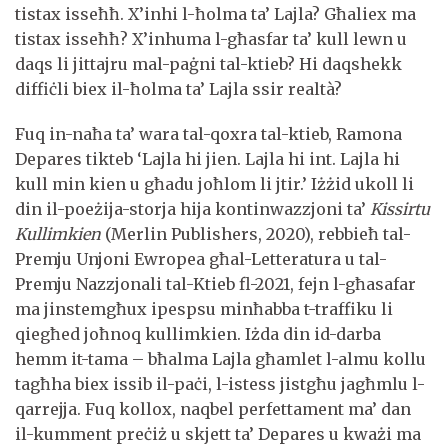
tistax isseħħ. X’inhi l-ħolma ta’ Lajla? Għaliex ma
tistax isseħħ? X’inhuma l-għasfar ta’ kull lewn u
daqs li jittajru mal-paġni tal-ktieb? Hi daqshekk
diffiċli biex il-ħolma ta’ Lajla ssir realtà?
Fuq in-naħa ta’ wara tal-qoxra tal-ktieb, Ramona
Depares tikteb ‘Lajla hi jien. Lajla hi int. Lajla hi
kull min kien u għadu joħlom li jtir.’ Iżżid ukoll li
din il-poeżija-storja hija kontinwazzjoni ta’
Kissirtu
Kullimkien
(Merlin Publishers, 2020), rebbieħ tal-
Premju Unjoni Ewropea għal-Letteratura u tal-
Premju Nazzjonali tal-Ktieb fl-2021, fejn l-għasafar
ma jinstemgħux ipespsu minħabba t-traffiku li
qiegħed joħnoq kullimkien. Iżda din id-darba
hemm it-tama – bħalma Lajla għamlet l-almu kollu
tagħha biex issib il-paċi, l-istess jistgħu jagħmlu l-
qarrejja. Fuq kollox, naqbel perfettament ma’ dan
il-kumment preċiż u skjett ta’ Depares u kważi ma