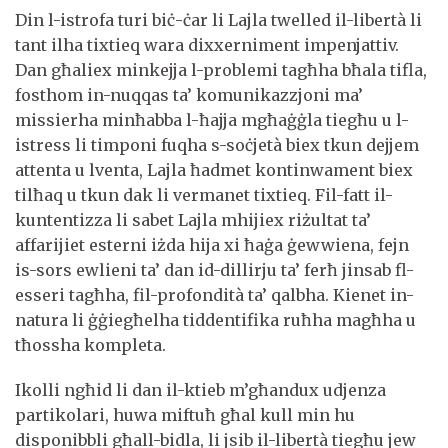
Din l-istrofa turi biċ-ċar li Lajla twelled il-libertà li
tant ilha tixtieq wara dixxerniment impenjattiv.
Dan għaliex minkejja l-problemi tagħha bħala tifla,
fosthom in-nuqqas ta’ komunikazzjoni ma’
missierha minħabba l-ħajja mgħaġġla tiegħu u l-
istress li timponi fuqha s-soċjetà biex tkun dejjem
attenta u lventa, Lajla ħadmet kontinwament biex
tilħaq u tkun dak li vermanet tixtieq. Fil-fatt il-
kuntentizza li sabet Lajla mhijiex riżultat ta’
affarijiet esterni iżda hija xi ħaġa ġewwiena, fejn
is-sors ewlieni ta’ dan id-dillirju ta’ ferħ jinsab fl-
esseri tagħha, fil-profondità ta’ qalbha. Kienet in-
natura li ġġiegħelha tiddentifika ruħha magħha u
tħossha kompleta.
Ikolli ngħid li dan il-ktieb m’għandux udjenza
partikolari, huwa miftuħ għal kull min hu
disponibbli għall-bidla, li jsib il-libertà tiegħu jew