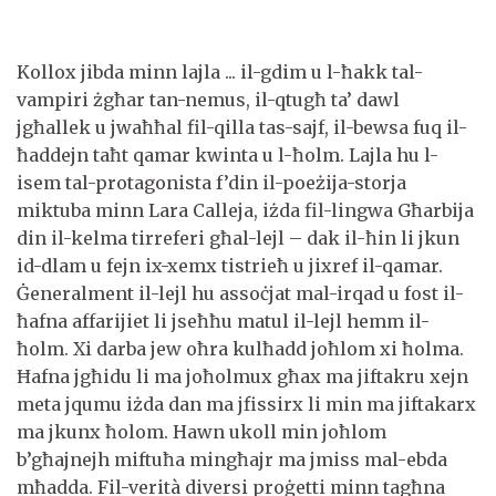
Kollox jibda minn lajla ... il-gdim u l-ħakk tal-
vampiri żgħar tan-nemus, il-qtugħ ta’ dawl
jgħallek u jwaħħal fil-qilla tas-sajf, il-bewsa fuq il-
ħaddejn taħt qamar kwinta u l-ħolm. Lajla hu l-
isem tal-protagonista f’din il-poeżija-storja
miktuba minn Lara Calleja, iżda fil-lingwa Għarbija
din il-kelma tirreferi għal-lejl – dak il-ħin li jkun
id-dlam u fejn ix-xemx tistrieħ u jixref il-qamar.
Ġeneralment il-lejl hu assoċjat mal-irqad u fost il-
ħafna affarijiet li jseħħu matul il-lejl hemm il-
ħolm. Xi darba jew oħra kulħadd joħlom xi ħolma.
Ħafna jgħidu li ma joħolmux għax ma jiftakru xejn
meta jqumu iżda dan ma jfissirx li min ma jiftakarx
ma jkunx ħolom. Hawn ukoll min joħlom
b’għajnejh miftuħa mingħajr ma jmiss mal-ebda
mħadda. Fil-verità diversi proġetti minn tagħna