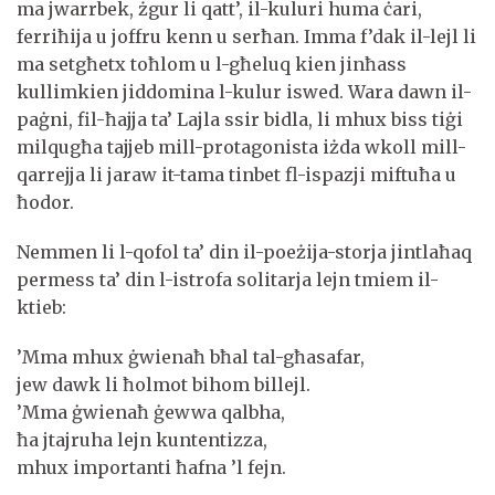
ma jwarrbek, żgur li qatt’, il-kuluri huma ċari,
ferriħija u joffru kenn u serħan. Imma f’dak il-lejl li
ma setgħetx toħlom u l-għeluq kien jinħass
kullimkien jiddomina l-kulur iswed. Wara dawn il-
paġni, fil-ħajja ta’ Lajla ssir bidla, li mhux biss tiġi
milqugħa tajjeb mill-protagonista iżda wkoll mill-
qarrejja li jaraw it-tama tinbet fl-ispazji miftuħa u
ħodor.
Nemmen li l-qofol ta’ din il-poeżija-storja jintlaħaq
permess ta’ din l-istrofa solitarja lejn tmiem il-
ktieb:
’Mma mhux ġwienaħ bħal tal-għasafar,
jew dawk li ħolmot bihom billejl.
’Mma ġwienaħ ġewwa qalbha,
ħa jtajruha lejn kuntentizza,
mhux importanti ħafna ’l fejn.