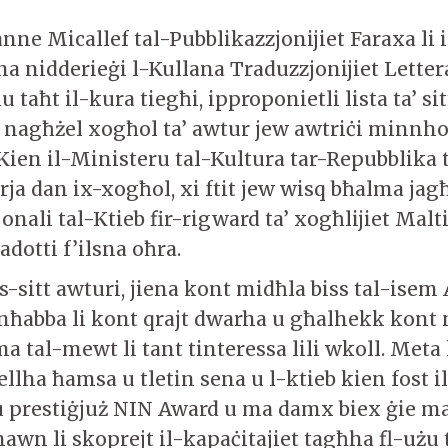
anne Micallef tal-Pubblikazzjonijiet Faraxa li 
na nidderieġi l-Kullana Traduzzjonijiet Lettera
 taħt il-kura tiegħi, ipproponietli lista ta’ sit
x nagħżel xogħol ta’ awtur jew awtriċi minnh
Kien il-Ministeru tal-Kultura tar-Repubblika t
rja dan ix-xogħol, xi ftit jew wisq bħalma jag
onali tal-Ktieb fir-rigward ta’ xogħlijiet Malti
radotti f’ilsna oħra.
-sitt awturi, jiena kont midħla biss tal-isem
nħabba li kont qrajt dwarha u għalhekk kont n
ema tal-mewt li tant tinteressa lili wkoll. Meta
kellha ħamsa u tletin sena u l-ktieb kien fost il
 prestiġjuż NIN Award u ma damx biex ġie ma
hawn li skoprejt il-kapaċitajiet tagħha fl-użu