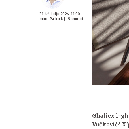
31 ta' Lulju 2024 11:00
minn
Patrick J. Sammut
Għaliex l-għ
Vučković? X’