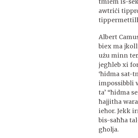
tmiem is-sek
awtriċi tippr
tippermettil
Albert Camus
biex ma jkol
użu minn ter
jegħleb xi fo
‘ħidma sat-t
impossibbli w
ta’ “ħidma se
ħajjitha war
ieħor. Jekk 
bis-saħħa tal
għolja.