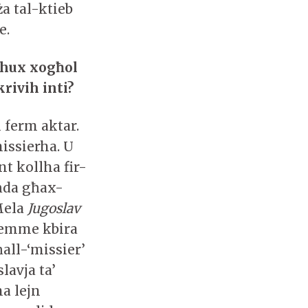
a tal-ktieb
ge.
 hux xogħol
rivih inti?
u ferm aktar.
missierha. U
t kollha fir-
għda għax-
Mela
Jugoslav
b’emme kbira
ll-‘missier’
lavja ta’
ha lejn