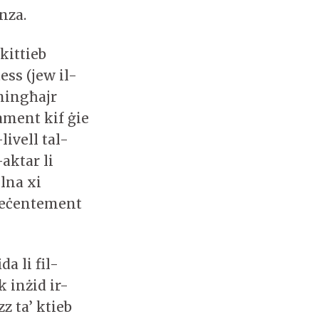
enza.
kittieb
ess (jew il-
 mingħajr
kament kif ġie
ivell tal-
aktar li
lna xi
 reċentement
a li fil-
 inżid ir-
z ta’ ktieb