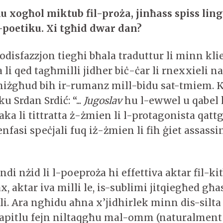
hu xogħol miktub fil-proża, jinħass spiss lin
poetiku. Xi tgħid dwar dan?
odisfazzjon tiegħi bħala traduttur li minn kl
a li qed tagħmilli jidher biċ-ċar li rnexxieli na
miżgħud bih ir-rumanz mill-bidu sat-tmiem. Ki
ku Srdan Srdić: “...
Jugoslav
hu l-ewwel u qabel 
ka li tittratta ż-żmien li l-protagonista qatt
enfasi speċjali fuq iż-żmien li fih ġiet assassi
ndi nżid li l-poeproża hi effettiva aktar fil-kit
, aktar iva milli le, is-sublimi jitqiegħed għa
i.
Ara ngħidu aħna x’jidhirlek minn dis-silt
apitlu fejn niltaqgħu mal-omm (naturalment 