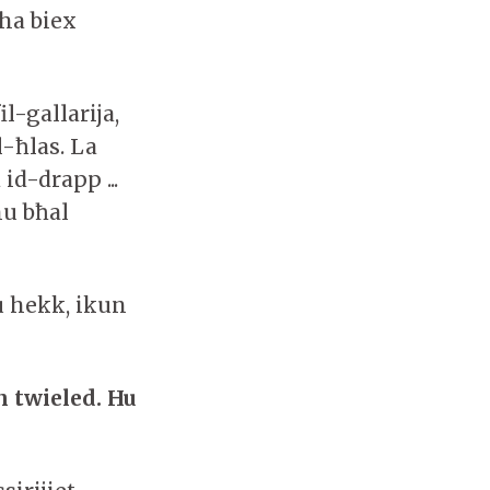
bha biex
l-gallarija,
-ħlas. La
id-drapp ...
u bħal
u hekk, ikun
n twieled. Hu