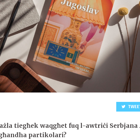
TWEE
ażla tiegħek waqgħet fuq l-awtriċi Serbjana
għandha partikolari?