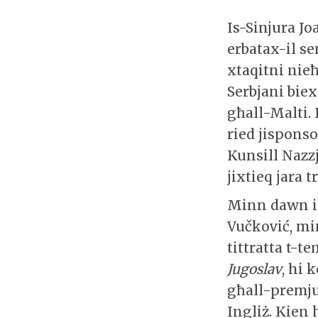
Is-Sinjura Jo
erbatax-il se
xtaqitni nieħu
Serbjani bie
għall-Malti. 
ried jisponso
Kunsill Nazzj
jixtieq jara t
Minn dawn is
Vučković, mi
tittratta t-t
Jugoslav
, hi 
għall-premju
Ingliż. Kien 