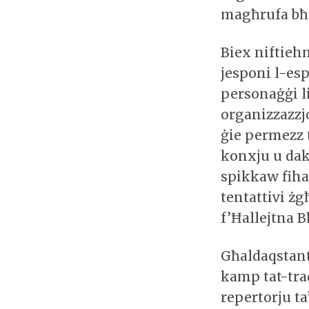
magħrufa bħa
Biex niftiehm
jesponi l-esp
personaġġi l
organizzazzjo
ġie permezz 
konxju u dak
spikkaw fiha 
tentattivi ż
f’Ħallejtna 
Għaldaqstant,
kamp tat-tra
repertorju ta