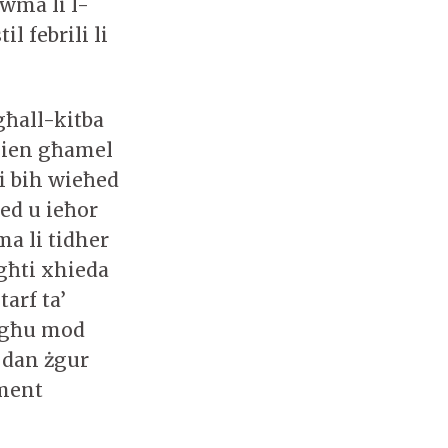
wma li l-
l febrili li
għall-kitba
 kien għamel
i bih wieħed
ħed u ieħor
a li tidher
għti xhieda
tarf ta’
iegħu mod
 dan żgur
ament