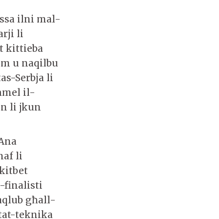
issa ilni mal-
rji li
t kittieba
om u naqilbu
as-Serbja li
ħmel il-
n li jkun
 Ana
af li
 kitbet
-finalisti
qlub għall-
 tat-teknika