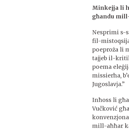
Minkejja li 
għandu mill-
Nesprimi s-s
fil-mistoqsij
poeproża li 
tajjeb il-kriti
poema eleġija
missierha, b’
Jugoslavja.”
Inħoss li għa
Vučković għax
konvenzjonal
mill-aħħar k