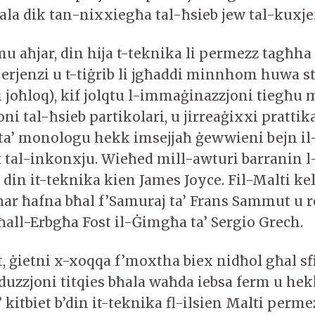
la dik tan-nixxiegħa tal-ħsieb jew tal-kuxj
u aħjar, din hija t-teknika li permezz tagħha 
erjenzi u t-tiġrib li jgħaddi minnhom huwa st
i joħloq), kif jolqtu l-immaġinazzjoni tiegħu
ni tal-ħsieb partikolari, u jirreaġixxi pratti
ta’ monologu hekk imsejjaħ ġewwieni bejn il-l
 tal-inkonxju. Wieħed mill-awturi barranin l-
din it-teknika kien James Joyce. Fil-Malti kel
għar ħafna bħal f’Samuraj ta’ Frans Sammut u
Bħall-Erbgħa Fost il-Ġimgħa ta’ Sergio Grech.
 ġietni x-xoqqa f’moxtha biex nidħol għal sfid
duzzjoni titqies bħala waħda iebsa ferm u hekk
’ kitbiet b’din it-teknika fl-ilsien Malti permez