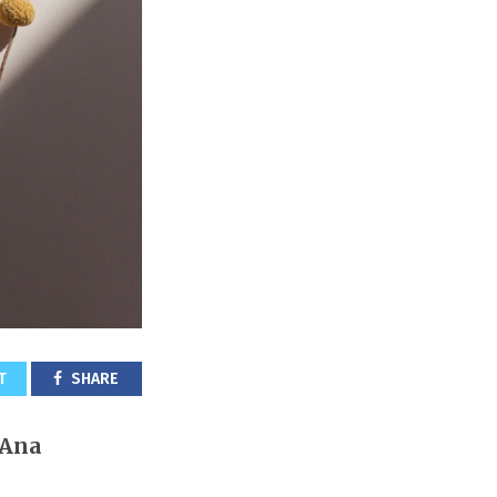
T
SHARE
 Ana