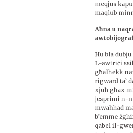
meqjus kapula
maqlub minn 
Aħna u naqr
awtobijografi
Hu bla dubju 
L-awtriċi ssi
għalhekk nar
rigward ta’ 
xjuħ għax mi
jesprimi n-n
mwaħħad magħ
b’emme żgħira
qabel il-gwer