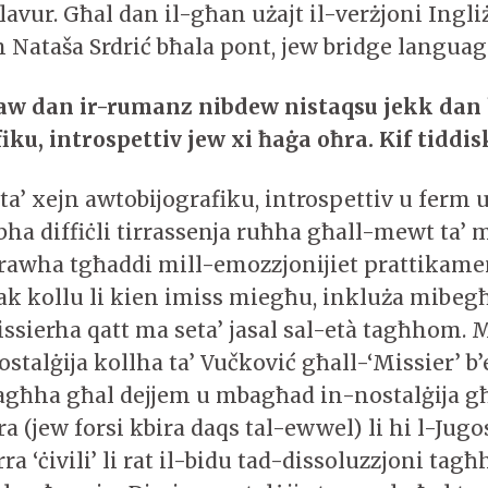
vur. Għal dan il-għan użajt il-verżjoni Ingliż
Nataša Srdrić bħala pont, jew bridge langua
aw dan ir-rumanz nibdew nistaqsu jekk dan
ku, introspettiv jew xi ħaġa oħra. Kif tiddisk
ta’ xejn awtobijografiku, introspettiv u ferm 
bha diffiċli tirrassenja ruħha għall-mewt ta’ 
awha tgħaddi mill-emozzjonijiet prattikamen
dak kollu li kien imiss miegħu, inkluża mibe
ssierha qatt ma seta’ jasal sal-età tagħhom. 
ostalġija kollha ta’ Vučković għall-‘Missier’ 
ha għal dejjem u mbagħad in-nostalġija għa
 (jew forsi kbira daqs tal-ewwel) li hi l-Jugos
ra ‘ċivili’ li rat il-bidu tad-dissoluzzjoni tagħ