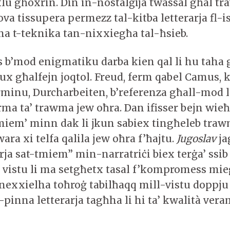
lu għoxrin. Din in-nostalġija twassal għal tra
ova tissupera permezz tal-kitba letterarja fl-isti
ha t-teknika tan-nixxiegħa tal-ħsieb.
 b’mod enigmatiku darba kien qal li hu taha 
lux għalfejn joqtol. Freud, ferm qabel Camus,
minu, Durcharbeiten, b’referenza għall-mod l
rma ta’ trawma jew oħra. Dan ifisser bejn wie
miem’ minn dak li jkun sabiex tingħeleb trawm
ara xi telfa qalila jew oħra f’ħajtu.
Jugoslav
ja
rja sat-tmiem” min-narratriċi biex terġa’ ssib 
a vistu li ma setgħetx tasal f’kompromess m
irnexxielha toħroġ tabilħaqq mill-vistu doppju
-pinna letterarja tagħha li hi ta’ kwalità ver