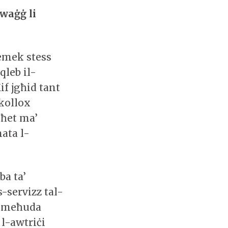
gwaġġ li
iemek stess
qleb il-
f jgħid tant
kollox
għet ma’
nata l-
ba ta’
s-servizz tal-
a meħuda
l-awtriċi