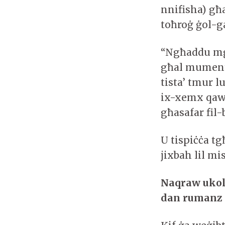
nnifisha) għ
toħroġ ġol-ga
“Ngħaddu mgħa
għal mument 
tista’ tmur l
ix-xemx qaw
għasafar fil
U tispiċċa t
jixbah lil mis
Naqraw ukoll 
dan rumanz p