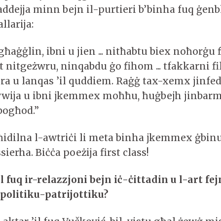
addejja minn bejn il-purtieri b’binha fuq ġen
llarija:
ġġlin, ibni u jien ... nitħabtu biex noħorġu fi
nitgeżwru, ninqabdu ġo fihom ... tfakkarni fil
ura u lanqas ’il quddiem. Raġġ tax-xemx jinfed 
wija u ibni jkemmex moħħu, ħuġbejh jinbarm
-bogħod.”
għidilna l-awtriċi li meta binha jkemmex ġbin
sierha. Biċċa poeżija first class!
fuq ir-relazzjoni bejn iċ-ċittadin u l-art fej
olitiku-patrijottiku?