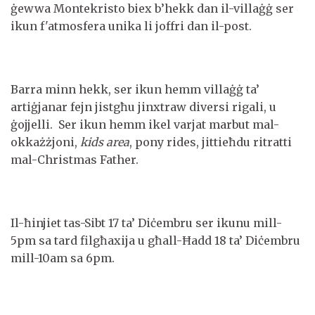
ġewwa Montekristo biex b’hekk dan il-villaġġ ser
ikun f'atmosfera unika li joffri dan il-post.
Barra minn hekk, ser ikun hemm villaġġ ta’
artiġjanar fejn jistgħu jinxtraw diversi rigali, u
ġojjelli. Ser ikun hemm ikel varjat marbut mal-
okkażżjoni,
kids area
, pony rides, jittieħdu ritratti
mal-Christmas Father.
Il-ħinjiet tas-Sibt 17 ta’ Diċembru ser ikunu mill-
5pm sa tard filgħaxija u għall-Ħadd 18 ta’ Diċembru
mill-10am sa 6pm.