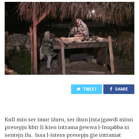
TWEET
SHARE
Kull min ser imur iżuru, ser ikun jista jgawdi minn
presepju kbir li kien intrama ġewwa l-Imqabba xi
sentejn ilu. Issa l-istess presepju ġie intramat