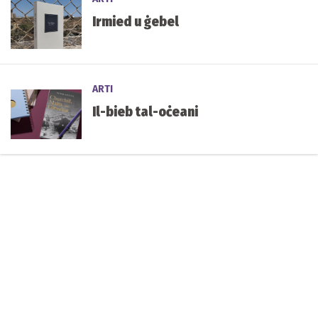
Irmied u ġebel
ARTI
Il-bieb tal-oċeani