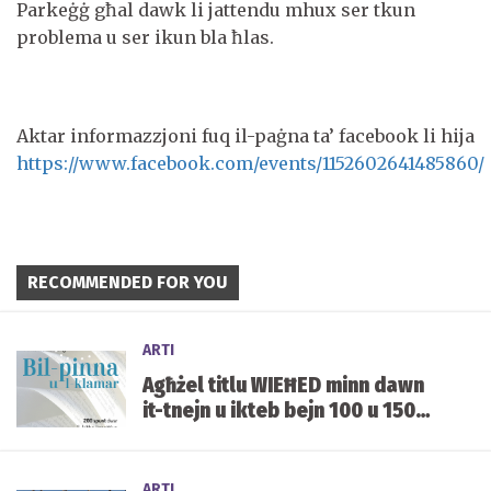
Parkeġġ għal dawk li jattendu mhux ser tkun
problema u ser ikun bla ħlas.
Aktar informazzjoni fuq il-paġna ta’ facebook li hija
https://www.facebook.com/events/1152602641485860/
RECOMMENDED FOR YOU
ARTI
Agħżel titlu WIEĦED minn dawn
it-tnejn u ikteb bejn 100 u 150
kelma fuqu.
ARTI