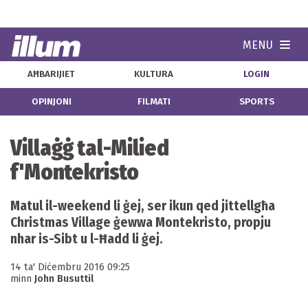
MENU
Navi
AĦBARIJIET
KULTURA
LOGIN
OPINJONI
FILMATI
SPORTS
Villaġġ tal-Milied
f'Montekristo
Matul il-weekend li ġej, ser ikun qed jittellgħa
Christmas Village ġewwa Montekristo, propju
nhar is-Sibt u l-Ħadd li ġej.
14 ta' Diċembru 2016 09:25
minn
John Busuttil