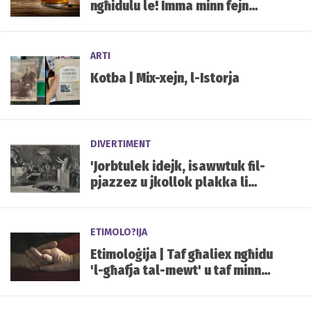
ngħidulu le! Imma minn fejn
ġejja din il-kelma?
ARTI
Kotba | Mix-xejn, l-Istorja
DIVERTIMENT
'Jorbtulek idejk, isawwtuk fil-
pjazzez u jkollok plakka li
tgħid li int saħħara' - Profs.
Carmel Cassar
ETIMOLO?IJA
Etimoloġija | Taf għaliex ngħidu
'l-għafja tal-mewt' u taf minn
fejn ġej l-isem tal-għasfur tal-
bejt?