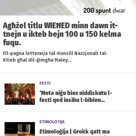
Agħżel titlu WIEĦED minn dawn it-
tnejn u ikteb bejn 100 u 150 kelma
fuqu.
Fil-paġna letterarja tal-Kunsill Nazzjonali tal-
Ktieb għal dil-ġimgħa Ħaley...
FESTI
‘Meta niġu biex niddiskutu l-
festi qed insibu l-bibien
magħluqa’
ETIMOLO?IJA
Etimoloġija | Grokk qatt ma