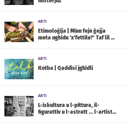
misterjuż
ARTI
Etimoloġija | Minn fejn ġejja
meta ngħidu 'x'fettilu?' Taf lil xi
ħadd 'bil-faħam miblul?'
ARTI
Kotba | Qaddisi jgħidli
ARTI
L-iskultura u l-pittura, il-
figurattiv u l-astratt ... l-artist
Antionio Mifsud b'wirja sagra
fil-Mosta