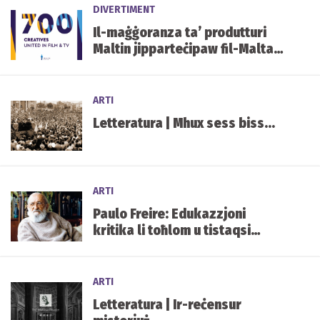
DIVERTIMENT
Il-maġġoranza ta’ produtturi
Maltin jipparteċipaw fil-Malta
Film Awards 2022
ARTI
Letteratura | Mhux sess biss...
ARTI
Paulo Freire: Edukazzjoni
kritika li toħlom u tistaqsi
minflok edukazzjoni skjava tal-
ekonomija
ARTI
Letteratura | Ir-reċensur