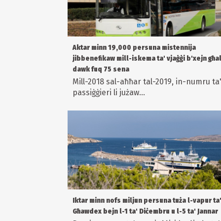
Aktar minn 19,000 persuna mistennija
jibbenefikaw mill-iskema ta' vjaġġi b'xejn għa
dawk fuq 75 sena
Mill-2018 sal-aħħar tal-2019, in-numru ta
passiġġieri li jużaw...
Iktar minn nofs miljun persuna tuża l-vapur ta
Għawdex bejn l-1 ta' Diċembru u l-5 ta' Jannar