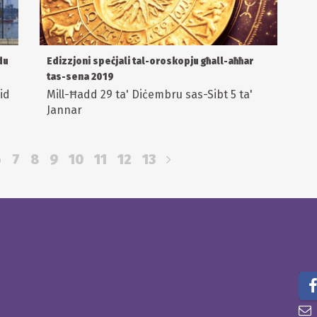
du
Edizzjoni speċjali tal-oroskopju għall-aħħar
tas-sena 2019
id
Mill-Ħadd 29 ta' Diċembru sas-Sibt 5 ta'
Jannar
6
7
8
9
10
11
12
13