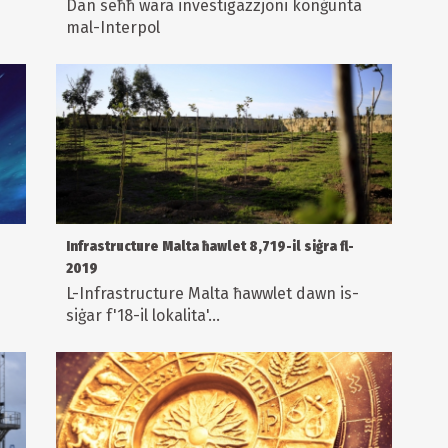
Dan seħħ wara investigazzjoni konġunta
mal-Interpol
Infrastructure Malta ħawlet 8,719-il siġra fl-
2019
L-Infrastructure Malta ħawwlet dawn is-
siġar f'18-il lokalita'...