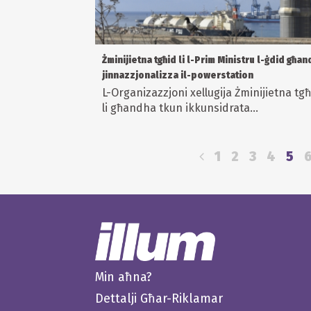
Żminijietna tgħid li l-Prim Ministru l-ġdid għan
jinnazzjonalizza il-powerstation
L-Organizazzjoni xellugija Żminijietna tgħ
li għandha tkun ikkunsidrata...
1
2
3
4
5
Min aħna?
Dettalji Għar-Riklamar