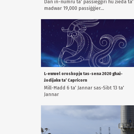
Dan in-numru ta' passieġġiri hu żieda ta'
madwar 19,000 passiġġier...
L-ewwel oroskopju tas-sena 2020 għaż-
żodijaku ta’ Capricorn
Mill-Ħadd 6 ta' Jannar sas-Sibt 13 ta'
Jannar