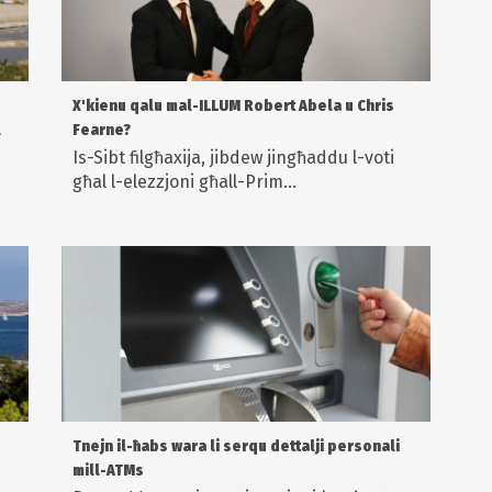
X'kienu qalu mal-ILLUM Robert Abela u Chris
l
Fearne?
Is-Sibt filgħaxija, jibdew jingħaddu l-voti
'
għal l-elezzjoni għall-Prim...
'
Tnejn il-ħabs wara li serqu dettalji personali
mill-ATMs