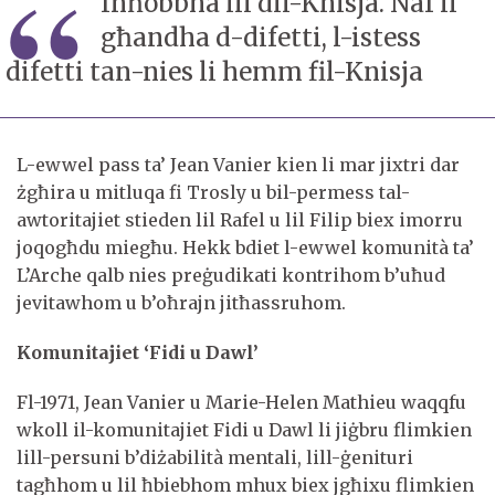
Inħobbha lil dil-Knisja. Naf li
għandha d-difetti, l-istess
difetti tan-nies li hemm fil-Knisja
L-ewwel pass ta’ Jean Vanier kien li mar jixtri dar
żgħira u mitluqa fi Trosly u bil-permess tal-
awtoritajiet stieden lil Rafel u lil Filip biex imorru
joqogħdu miegħu. Hekk bdiet l-ewwel komunità ta’
L’Arche qalb nies preġudikati kontrihom b’uħud
jevitawhom u b’oħrajn jitħassruhom.
Komunitajiet ‘Fidi u Dawl’
Fl-1971, Jean Vanier u Marie-Helen Mathieu waqqfu
wkoll il-komunitajiet Fidi u Dawl li jiġbru flimkien
lill-persuni b’diżabilità mentali, lill-ġenituri
tagħhom u lil ħbiebhom mhux biex jgħixu flimkien