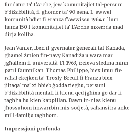
fundatur ta’ L’Arche, jew komunitajiet tal-persuni
b’diżabbilità, fl-għomor ta’ 90 sena. L-ewwel
komunità bdiet fi Franza f’Awwissu 1964 u llum
huma 150 l-komunitajiet ta’ L’Arche mxerrda mad-
dinja kollha.
Jean Vanier, iben il-gvernatur ġenerali tal-Kanada,
għamel żmien fin-navy Kanadiża u wara mar
jgħallem fl-università. Fl-1963, irċieva stedina minn
patri Dumnikan, Thomas Philippe, biex imur fir-
raħal ċkejken ta’ Trosly-Breuil fi Franza biex
jiltaqa’ ma’ xi ħbieb ġodda tiegħu, persuni
b’diżabbilità mentali li kienu qed jgħixu ġo dar li
tagħha hu kien kappillan. Dawn in-nies kienu
jħossuhom imwarrbin mis-soċjetà, saħansitra anke
mill-familja tagħhom.
Impressjoni profonda