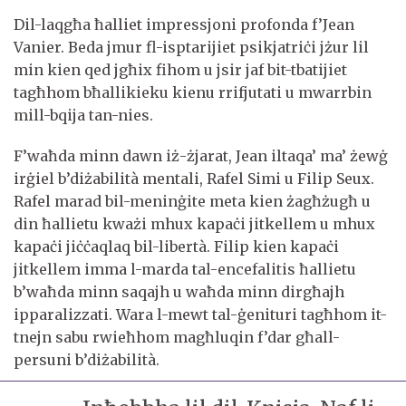
Dil-laqgħa ħalliet impressjoni profonda f’Jean
Vanier. Beda jmur fl-isptarijiet psikjatriċi jżur lil
min kien qed jgħix fihom u jsir jaf bit-tbatijiet
tagħhom bħallikieku kienu rrifjutati u mwarrbin
mill-bqija tan-nies.
F’waħda minn dawn iż-żjarat, Jean iltaqa’ ma’ żewġ
irġiel b’diżabilità mentali, Rafel Simi u Filip Seux.
Rafel marad bil-meninġite meta kien żagħżugħ u
din ħallietu kważi mhux kapaċi jitkellem u mhux
kapaċi jiċċaqlaq bil-libertà. Filip kien kapaċi
jitkellem imma l-marda tal-encefalitis ħallietu
b’waħda minn saqajh u waħda minn dirgħajh
ipparalizzati. Wara l-mewt tal-ġenituri tagħhom it-
tnejn sabu rwieħhom magħluqin f’dar għall-
persuni b’diżabilità.