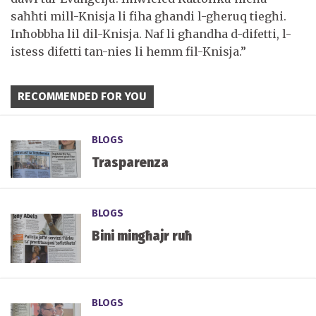
saħħti mill-Knisja li fiha għandi l-għeruq tiegħi.
Inħobbha lil dil-Knisja. Naf li għandha d-difetti, l-
istess difetti tan-nies li hemm fil-Knisja.”
RECOMMENDED FOR YOU
BLOGS
Trasparenza
BLOGS
Bini mingħajr ruħ
BLOGS