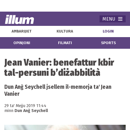
MENU
Navi
AĦBARIJIET
KULTURA
LOGIN
OPINJONI
FILMATI
SPORTS
Jean Vanier: benefattur kbir
tal-persuni b’diżabbilità
Dun Anġ Seychell jsellem il-memorja ta' Jean
Vanier
29 ta' Mejju 2019 11:44
minn
Dun Anġ Seychell