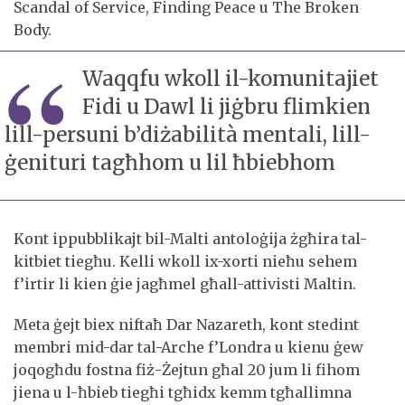
Scandal of Service, Finding Peace u The Broken
Body.
Waqqfu wkoll il-komunitajiet
Fidi u Dawl li jiġbru flimkien
lill-persuni b’diżabilità mentali, lill-
ġenituri tagħhom u lil ħbiebhom
Kont ippubblikajt bil-Malti antoloġija żgħira tal-
kitbiet tiegħu. Kelli wkoll ix-xorti nieħu sehem
f’irtir li kien ġie jagħmel għall-attivisti Maltin.
Meta ġejt biex niftaħ Dar Nazareth, kont stedint
membri mid-dar tal-Arche f’Londra u kienu ġew
joqogħdu fostna fiż-Żejtun għal 20 jum li fihom
jiena u l-ħbieb tiegħi tgħidx kemm tgħallimna