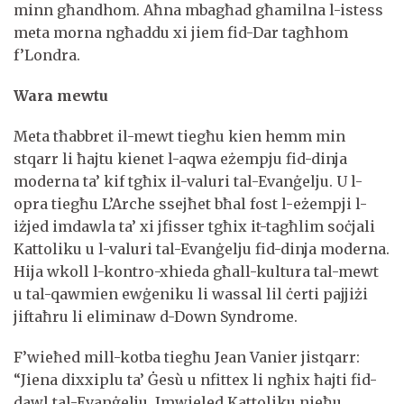
minn għandhom. Aħna mbagħad għamilna l-istess
meta morna ngħaddu xi jiem fid-Dar tagħhom
f’Londra.
Wara mewtu
Meta tħabbret il-mewt tiegħu kien hemm min
stqarr li ħajtu kienet l-aqwa eżempju fid-dinja
moderna ta’ kif tgħix il-valuri tal-Evanġelju. U l-
opra tiegħu L’Arche ssejħet bħal fost l-eżempji l-
iżjed imdawla ta’ xi jfisser tgħix it-tagħlim soċjali
Kattoliku u l-valuri tal-Evanġelju fid-dinja moderna.
Hija wkoll l-kontro-xhieda għall-kultura tal-mewt
u tal-qawmien ewġeniku li wassal lil ċerti pajjiżi
jiftaħru li eliminaw d-Down Syndrome.
F’wieħed mill-kotba tiegħu Jean Vanier jistqarr:
“Jiena dixxiplu ta’ Ġesù u nfittex li ngħix ħajti fid-
dawl tal-Evanġelju. Imwieled Kattoliku nieħu