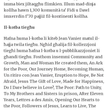
imma biex jiltaqgħu flimkien. Illum mad-dinja
kollha hawn 1,300 komunità ta’ Fidi u Dawl
imxerrdin f’70 pajjiż fil-kontinenti kollha.
Il-kotba tiegħu
Ħafna huma l-kotba li kiteb Jean Vanier matul il-
ħajja twila tiegħu. Ngħid għalija fil-kollezzjoni
tiegħi huma ħafna l-kotba u l-pubblikazzjoniet li
għandi tiegħu. Fosthom insemmi Community and
Growth, Man and Woman He created them, An Ark
for the Poor, Our Journey Home, Becoming Human,
Un ritiro con Jean Vanier, Eruption to Hope, Be Not
Afraid, Jesus The Gift of Love, Made for Happiness,
Do I Dare believe in Love?, The Poor: Path to Unity,
To My Brothers and Sisters in prison, After Eleven
Years, Lettres a des Amis, Opening Our Hearts to
the Poor, Followers of Jesus, Learn to Live, The