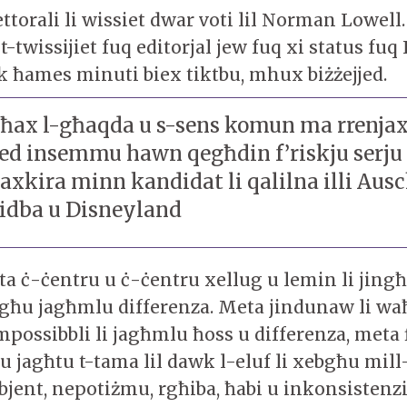
torali li wissiet dwar voti lil Norman Lowell.
-twissijiet fuq editorjal jew fuq xi status fuq
ok ħames minuti biex tiktbu, mhux biżżejjed.
ħax l-għaqda u s-sens komun ma rrenjax, 
qed insemmu hawn qegħdin f’riskju serju 
axkira minn kandidat li qalilna illi Ausc
gidba u Disneyland
ta ċ-ċentru u ċ-ċentru xellug u lemin li jing
stgħu jagħmlu differenza. Meta jindunaw li w
mpossibbli li jagħmlu ħoss u differenza, meta
u jagħtu t-tama lil dawk l-eluf li xebgħu mill
bjent, nepotiżmu, rgħiba, ħabi u inkonsistenz