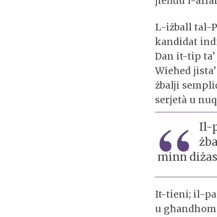
jieħdu l-affar
L-iżball tal-
kandidat indi
Dan it-tip ta’
Wieħed jista’
żbalji sempli
serjetà u nuq
Il-
żba
minn diżas
It-tieni; il
u għandhom l