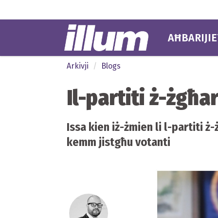
AĦBARIJIE
Arkivji
Blogs
Il-partiti ż-żgħ
Issa kien iż-żmien li l-partiti ż
kemm jistgħu votanti