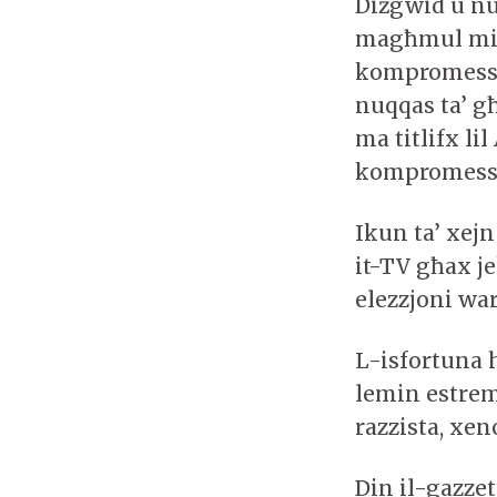
Diżgwid u nu
magħmul minn
kompromess m
nuqqas ta’ għ
ma titlifx li
kompromess f
Ikun ta’ xejn
it-TV għax j
elezzjoni war
L-isfortuna h
lemin estre
razzista, xen
Din il-gazzet