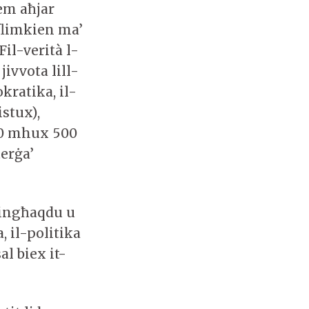
jem aħjar
 flimkien ma’
Fil-verità l-
ivvota lill-
ratika, il-
istux),
000 mhux 500
terġa’
 jingħaqdu u
, il-politika
al biex it-