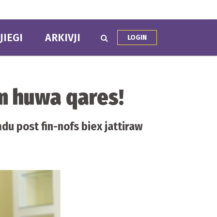
JIEGI
ARKIVJI
LOGIN
um huwa qares!
eħdu post fin-nofs biex jattiraw