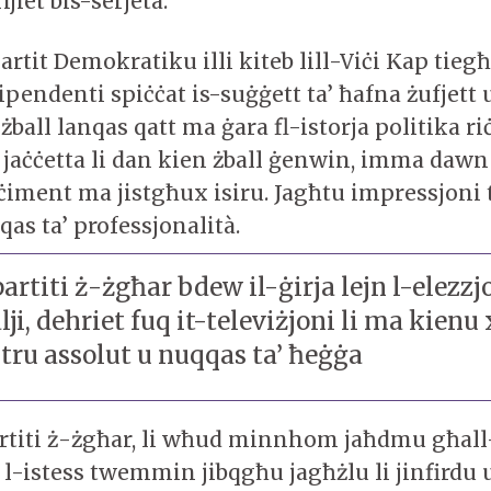
ijiet bis-serjetà.
Partit Demokratiku illi kiteb lill-Viċi Kap tieg
pendenti spiċċat is-suġġett ta’ ħafna żufjett 
 żball lanqas qatt ma ġara fl-istorja politika ri
 jaċċetta li dan kien żball ġenwin, imma dawn i
ċiment ma jistgħux isiru. Jagħtu impressjoni t
qas ta’ professjonalità.
partiti ż-żgħar bdew il-ġirja lejn l-elezzj
lji, dehriet fuq it-televiżjoni li ma kienu
tru assolut u nuqqas ta’ ħeġġa
-partiti ż-żgħar, li wħud minnhom jaħdmu għal
-istess twemmin jibqgħu jagħżlu li jinfirdu u