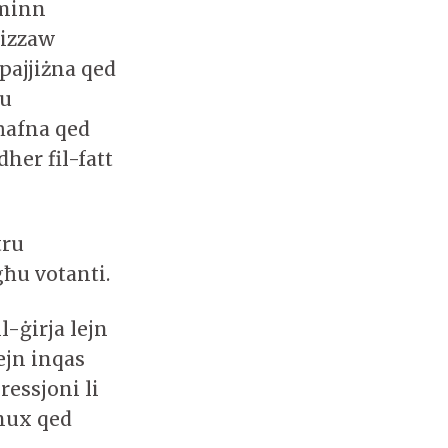
 minn
nizzaw
pajjiżna qed
 u
ħafna qed
dher fil-fatt
tru
għu votanti.
-ġirja lejn
xejn inqas
ressjoni li
hux qed