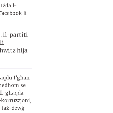
 Iżda l-
 Facebook li
il-partiti
li
hwitz hija
ħaqdu f’għan
aħedhom se
 fl-għaqda
-korruzzjoni,
i taż-żewġ