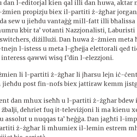
u dan l-editorjal kien qal illi dan huwa, aktar
ż-żmien propizju biex il-partiti ż-żgħar jorga
 sew u jieħdu vantaġġ mill-fatt illi bħalissa 
umru kbir ta’ votanti Nazzjonalisti, Laburisti
switchers, diżillużi. Dan huwa ż-żmien meta 
-tnejn l-istess u meta l-għejja elettorali qed ti
interess qawwi wisq f’din l-elezzjoni.
żmien li l-partiti ż-żgħar li jħarsu lejn iċ-ċen
 jieħdu post fin-nofs biex jattiraw kemm jist
nt dan mhux iseħħ u l-partiti ż-żgħar bdew il
i żbalji, dehriet fuq it-televiżjoni li ma kienu 
 assolut u nuqqas ta’ ħeġġa. Dan jagħti l-imp
artiti ż-żgħar li mhumiex il-lemin estrem m