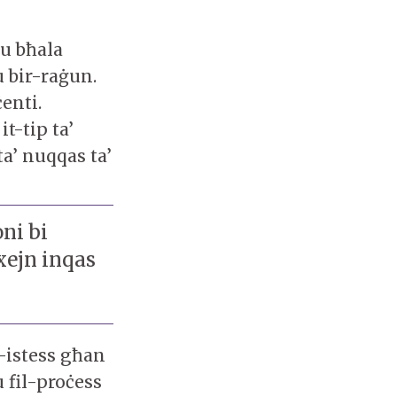
ħu bħala
u bir-raġun.
ċenti.
t-tip ta’
a’ nuqqas ta’
oni bi
 xejn inqas
l-istess għan
 fil-proċess