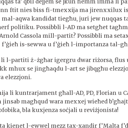
qqas ta’ qbil dejjem se jkun hemm imma li par
 ftit nies biss fi-tmexxija ma jirenxxilux i
al-aqwa kandidat tiegħu, juri jew nuqqas ta’
erf politiku. Possibbli l-AD ma setgħet tagħm
l Arnold Cassola mill-partit? Possibbli ma seta
’ġieħ is-sewwa u f’ġieħ l-importanza tal-g
 li l-partiti ż-żgħar igergru dwar riżorsa, flus
ekk mhux se jingħaqdu l-art se jibqgħu elezzj
a elezzjoni.
ija li kuntrarjament għall-AD, PD, Florian u C
m jinsab magħqud wara mexxej wieħed b’għaj
ofobika, bla kuxjenza soċjali u reviżjonista!
ta kienet l-ewwel mezz tax-xandir f’Malta f’d