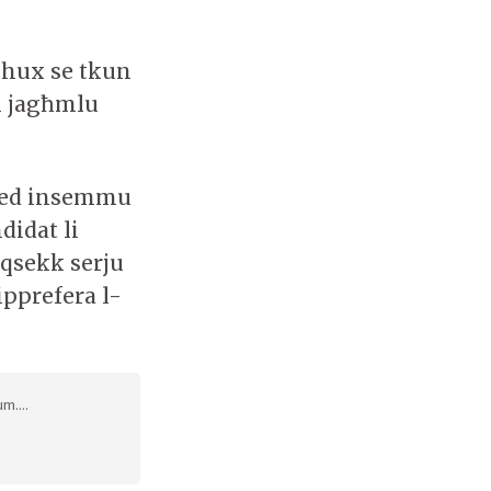
mhux se tkun
ti jagħmlu
 qed insemmu
didat li
aqsekk serju
 ipprefera l-
m....