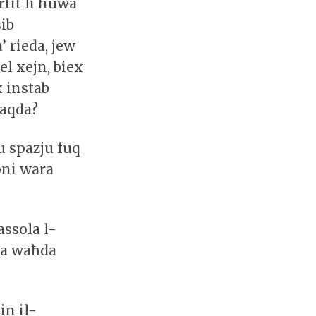
tit li huwa
sib
 rieda, jew
el xejn, biex
x instab
ħaqda?
 u spazju fuq
oni wara
assola l-
ta waħda
in il-