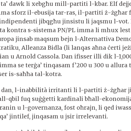
ta’ dawk li xebgħu mill-partiti l-kbar. Elf dej
a sforz il-ebusija tar-ras, il-partiti ż-żgħar
indipendenti jibqgħu jinsistu li jaqsmu l-vot. 
sta kontra s-sistema PN/PL imma li mhux lest j
opa jinsab maqsum bejn l-Alternattiva Demok
atiku, Alleanza Bidla (li lanqas aħna ċerti jeż
an u Arnold Cassola. Dan ifisser illi dik l-1,
 imma se terġa’ tinqasam f’200 u 300 u allura 
er is-saħħa tal-kotra.
an, l-inabbilità irritanti li l-partiti ż-żgħar
all-qbil fuq suġġetti kardinali bħall-ekonomija
arranin u l-governanza, fost oħrajn, li qed iwass
bqa’ jintilef, jinqasam u jsir irrelevanti.