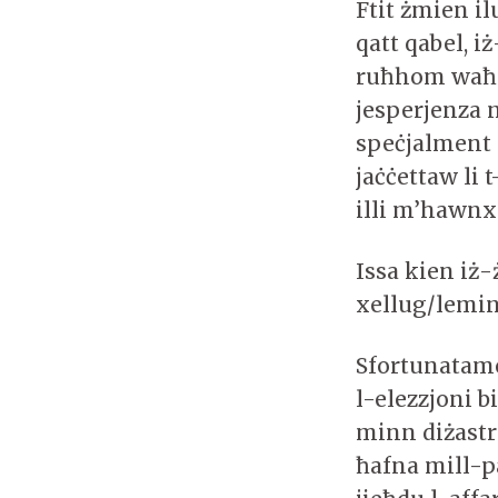
Ftit żmien il
qatt qabel, i
ruħhom waħda
jesperjenza n
speċjalment 
jaċċettaw li t
illi m’hawnx 
Issa kien iż-
xellug/lemin
Sfortunatame
l-elezzjoni b
minn diżastru
ħafna mill-p