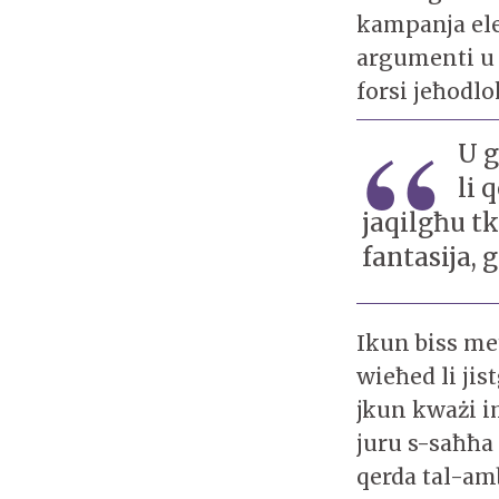
kampanja elet
argumenti u t
forsi jeħodl
U g
li 
jaqilgħu tk
fantasija, 
Ikun biss me
wieħed li ji
jkun kważi i
juru s-saħħa 
qerda tal-am