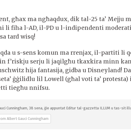
nt, għax ma ngħaqdux, dik tal-25 ta’ Mejju 
ni li fiha l-AD, il-PD u l-indipendenti modera
ssa tard wisq!
qda u s-sens komun ma rrenjax, il-partiti li
 f’riskju serju li jaqilgħu tkaxkira minn kan
Auschwitz hija fantasija, gidba u Disneyland! D
seta’ ġġilidlu lil Lowell (għal voti ta’ protesta)
etti tiegħu nnifsu.
auci Cunningham, 38 sena, ġie appuntat Editur tal-gazzetta ILLUM u tas-sit illu
rom Albert Gauci Cunningham