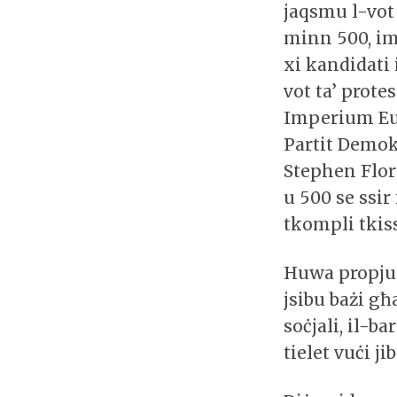
jaqsmu l-vot 
minn 500, imm
xi kandidati 
vot ta’ prote
Imperium Eur
Partit Demokr
Stephen Flori
u 500 se ssir
tkompli tkiss
Huwa propju d
jsibu bażi għ
soċjali, il-b
tielet vuċi ji