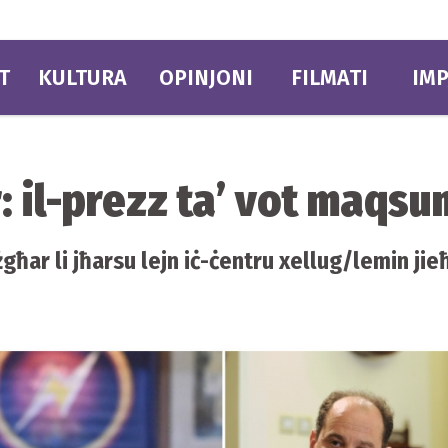
T
KULTURA
OPINJONI
FILMATI
IMP
ar: il-prezz ta’ vot maqs
-żgħar li jħarsu lejn iċ-ċentru xellug/lemin ji