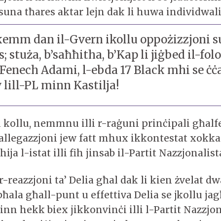
rsuna tħares aktar lejn dak li huwa individwali
emm dan il-Gvern ikollu oppożizzjoni su
s; stuża, b’saħħitha, b’Kap li jiġbed il-fo
Fenech Adami, l-ebda 17 Black mhi se ċċa
lill-PL minn Kastilja!
 kollu, nemmnu illi r-raġuni prinċipali għalf
 allegazzjoni jew fatt mhux ikkontestat xokka
ja l-istat illi fih jinsab il-Partit Nazzjonalist
 r-reazzjoni ta’ Delia għal dak li kien żvelat dw
s bħala għall-punt u effettiva Delia se jkollu ja
inn hekk biex jikkonvinċi illi l-Partit Nazzjo