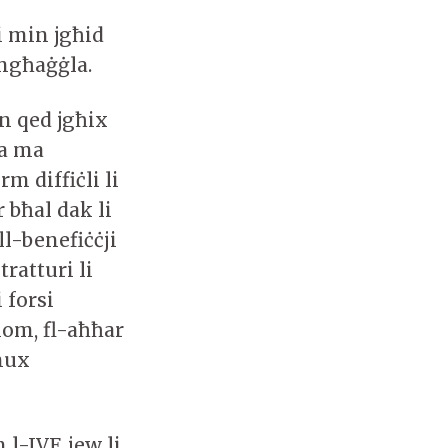
li min jgħid
 mgħaġġla.
 qed jgħix
sa ma
 diffiċli li
 bħal dak li
l-benefiċċji
ratturi li
 forsi
hom, fl-aħħar
Mhux
l-IVF, jew li