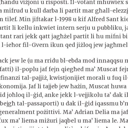
andu viżjoni u risposti. Il-votant mhuwiex s
a mifrud u kull darba li partit mar għall-elezzj
m tilef. Min jiftakar l-1998 u kif Alfred Sant k
artit li kellu inkwiet intern serju u pubbliku, j
tant rari jekk qatt jagħżel partit li hu mifni b
t l-ieħor fil-Gvern ikun qed jiżloq jew jagħmel 
Black jew le (u ma rridu bl-ebda mod innaqqsu 
fatti) il-poplu jaf fejn qiegħed ma’ Muscat fej
finanzi tal-pajjiż, kwistjonijiet morali u fuq i
konomija. Jaf li tajjeb jew ħażin, Muscat huwa
id joħloq il-ġid, anke jekk l-vejjikolu ta’ dak il
(bejgħ tal-passaporti) u dak il-ġid iqassmu b’
eneralment pożittivi. Ma’ Adrian Delia ma ja
fux ma’ liema miżuri jaqbel u ma’ liema le. Ma