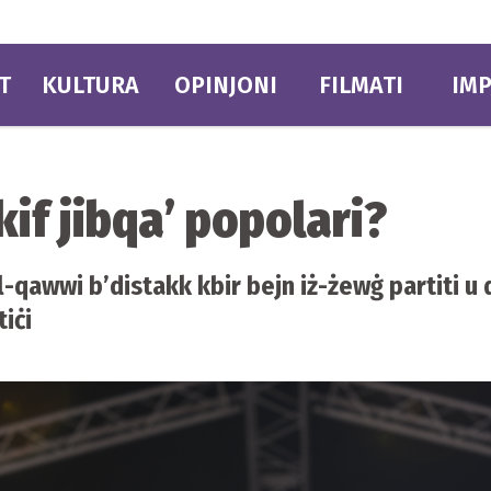
T
KULTURA
OPINJONI
FILMATI
IMP
kif jibqa’ popolari?
l-qawwi b’distakk kbir bejn iż-żewġ partiti u q
tiċi