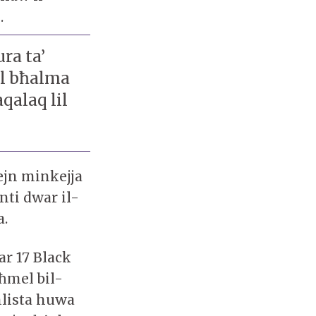
.
ra ta’
lol bħalma
qalaq lil
ejn minkejja
nti dwar il-
a.
ar 17 Black
għmel bil-
nlista huwa