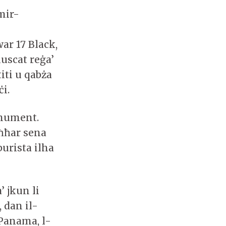
mir-
ar 17 Black,
Muscat reġa’
iti u qabża
ċi.
l-mument.
aħħar sena
burista ilha
’ jkun li
, dan il-
-Panama, l-