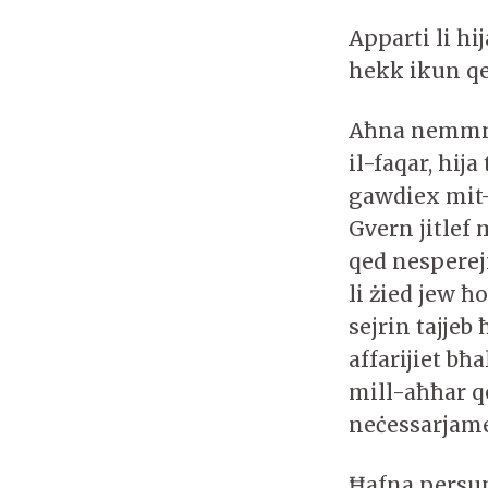
Apparti li hi
hekk ikun qe
Aħna nemmnu
il-faqar, hija
gawdiex mit-
Gvern jitlef
qed nesperej
li żied jew ħ
sejrin tajjeb
affarijiet bħ
mill-aħħar qe
neċessarjam
Ħafna persun