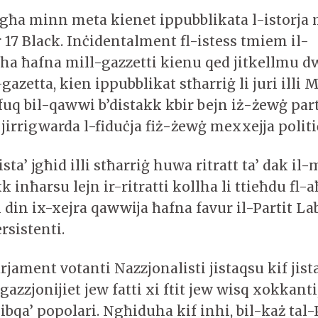
mgħa minn meta kienet ippubblikata l-istorja 
 17 Black. Inċidentalment fl-istess tmiem il-
iha ħafna mill-gazzetti kienu qed jitkellmu dw
-gazetta, kien ippubblikat stħarriġ li juri illi 
fuq bil-qawwi b’distakk kbir bejn iż-żewġ part
i jirrigwarda l-fiduċja fiż-żewġ mexxejja politi
ista’ jgħid illi stħarriġ huwa ritratt ta’ dak i
kk inħarsu lejn ir-ritratti kollha li ttieħdu fl-
i din ix-xejra qawwija ħafna favur il-Partit La
rsistenti.
jament votanti Nazzjonalisti jistaqsu kif jista
gazzjonijiet jew fatti xi ftit jew wisq xokkanti
ibqa’ popolari. Ngħiduha kif inhi, bil-każ tal