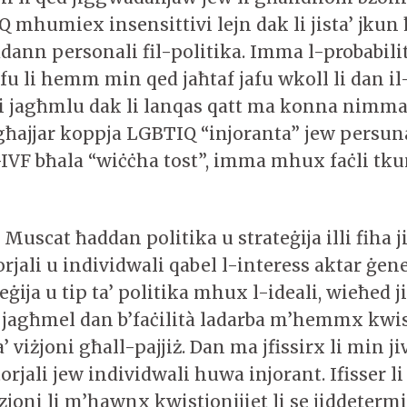
mhumiex insensittivi lejn dak li jista’ jkun
ann personali fil-politika. Imma l-probabilità
afu li hemm min qed jaħtaf jafu wkoll li dan i
li jagħmlu dak li lanqas qatt ma konna nimma
tgħajjar koppja LGBTIQ “injoranta” jew persuna
l-IVF bħala “wiċċha tost”, imma mhux faċli tk
uscat ħaddan politika u strateġija illi fiha 
orjali u individwali qabel l-interess aktar ġene
ateġija u tip ta’ politika mhux l-ideali, wieħed 
’ jagħmel dan b’faċilità ladarba m’hemmx kwi
’ viżjoni għall-pajjiż. Dan ma jfissirx li min j
torjali jew individwali huwa injorant. Ifisser li
joni li m’hawnx kwistjonijiet li se jiddeterm