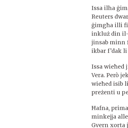
Issa ilha ġi
Reuters dwar
ġimgħa illi f
inkluż din il
jinsab minn 
ikbar f’dak l
Issa wieħed j
Vera. Però je
wieħed isib l
preżenti u pe
Ħafna, primar
minkejja alle
Gvern xorta j