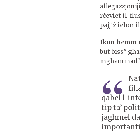
allegazzjonij
rċeviet il-fl
pajjiż ieħor i
Ikun hemm mi
but biss” għ
mgħammad.
Nat
fih
qabel l-int
tip ta’ pol
jagħmel da
importanti 