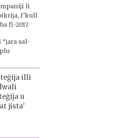
umpaniji li
ikrija, f’kull
ba fl-2017.
“jara sal-
oplu
ġija illi
idwali
teġija u
t jista’