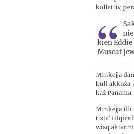
kollettiv, pe
Sak
nie
kien Eddie 
Muscat jew 
Minkejja dan
kull akkuża,
każ Panama, hi
Minkejja illi
tista’ titqie
wisq aktar m