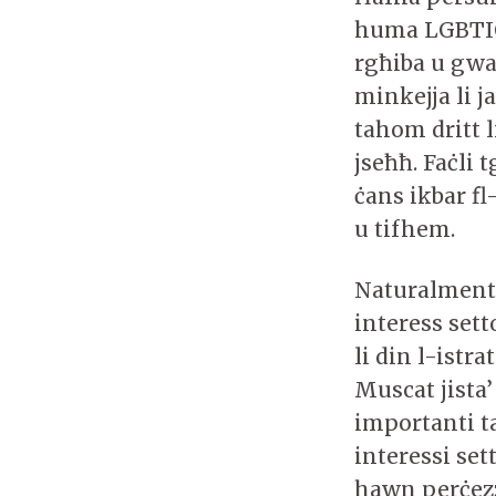
huma LGBTIQ 
rgħiba u gwad
minkejja li j
tahom dritt 
jseħħ. Faċli 
ċans ikbar f
u tifhem.
Naturalment M
interess sett
li din l-istr
Muscat jista
importanti ta
interessi set
hawn perċezz