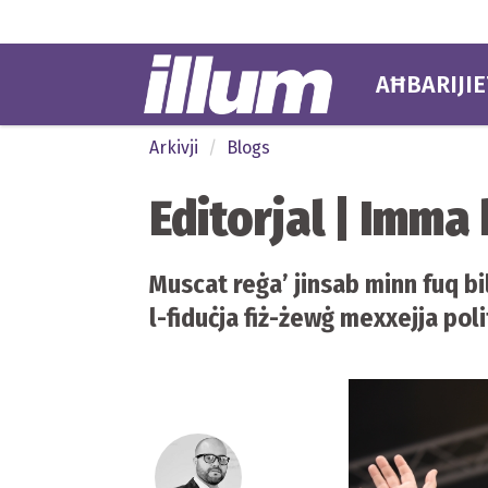
AĦBARIJIE
Arkivji
Blogs
Editorjal | Imma 
Muscat reġa’ jinsab minn fuq bi
l-fiduċja fiż-żewġ mexxejja poli