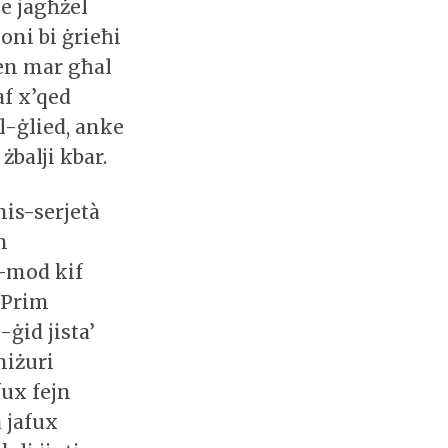
e jagħżel
oni bi ġrieħi
ien mar għal
af x’qed
il-ġlied, anke
żbalji kbar.
mis-serjetà
n
l-mod kif
 Prim
-ġid jista’
miżuri
fux fejn
 jafux