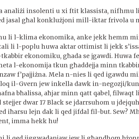
ja analiżi insolenti u xi ftit klassista, nifhmu 
d jasal għal konklużjoni mill-iktar frivola u
 li l-klima ekonomika, anke jekk hemm min
 tali li l-poplu huwa aktar ottimist li jekk s’is
tkabbir ekonomiku, għada se jgawdi. Huwa ferm
 meta l-ekonomija tkun għaddejja minn tkabbir
nzaw f’pajjiżna. Mela n-nies li qed igawdu mil
oloq il-Gvern jew inkella dawk in-negozji/kunt
 ħafna bħalissa, aħjar minn qatt qabel, filwaqt li
al stejjer dwar 17 Black se jdarrsuhom u jdejqu
d iħarsu lejn dak li qed jifdal fil-but. Sew? 
ent, imma hekk hu!
i li qed jiggwadanjaw jew li għandhom bżonn 