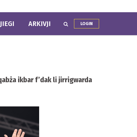
JIEGI
ARKIVJI
LOGIN
abża ikbar f’dak li jirrigwarda