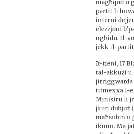
magħqud u għ
partit li huw
interni dejje
elezzjoni b’p
ngħidu. Il-vo
jekk il-parti
It-tieni, 17 
tal-akkużi u 
jirriggwarda 
titmexxa l-e
Ministru li jr
jkun dubjuż 
maħsubin u ġ
ikunu. Ma ja