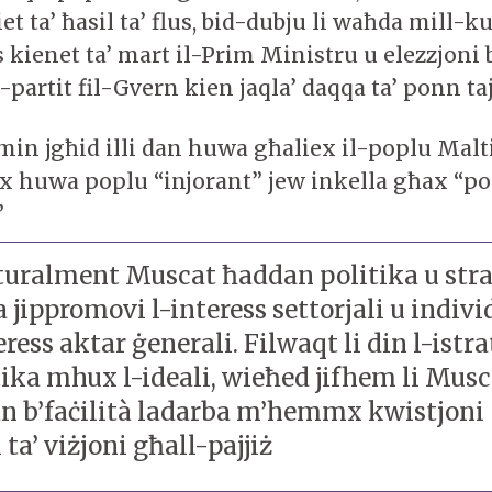
iet ta’ ħasil ta’ flus, bid-dubju li waħda mill-k
us kienet ta’ mart il-Prim Ministru u elezzjoni b
l-partit fil-Gvern kien jaqla’ daqqa ta’ ponn taj
n jgħid illi dan huwa għaliex il-poplu Malti 
ax huwa poplu “injorant” jew inkella għax “p
”
uralment Muscat ħaddan politika u strate
a jippromovi l-interess settorjali u indiv
eress aktar ġenerali. Filwaqt li din l-istra
itika mhux l-ideali, wieħed jifhem li Musca
n b’faċilità ladarba m’hemmx kwistjoni
ta’ viżjoni għall-pajjiż