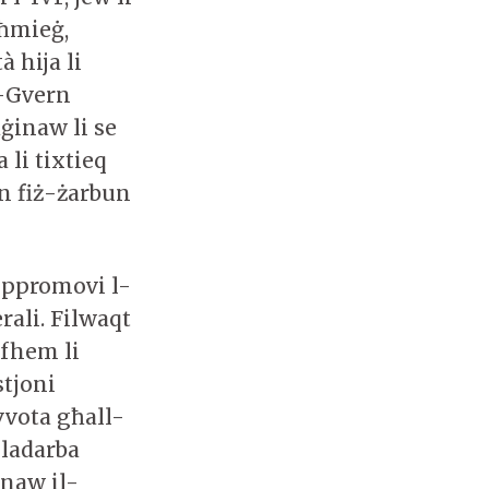
 ħmieġ,
 hija li
l-Gvern
ġinaw li se
 li tixtieq
un fiż-żarbun
jippromovi l-
rali. Filwaqt
jifhem li
stjoni
ivvota għall-
 ladarba
inaw il-