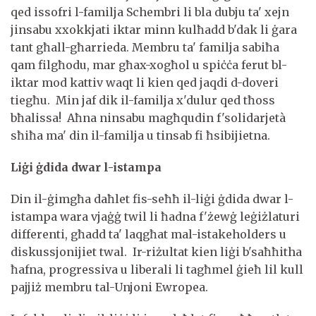
qed issofri l-familja Schembri li bla dubju ta' xejn
jinsabu xxokkjati iktar minn kulħadd b'dak li ġara
tant għall-għarrieda. Membru ta' familja sabiħa
qam filgħodu, mar għax-xogħol u spiċċa ferut bl-
iktar mod kattiv waqt li kien qed jaqdi d-doveri
tiegħu. Min jaf dik il-familja x'dulur qed tħoss
bħalissa! Aħna ninsabu magħqudin f'solidarjetà
sħiħa ma' din il-familja u tinsab fi ħsibijietna.
Liġi ġdida dwar l-istampa
Din il-ġimgħa daħlet fis-seħħ il-liġi ġdida dwar l-
istampa wara vjaġġ twil li ħadna f'żewġ leġiżlaturi
differenti, għadd ta' laqgħat mal-istakeholders u
diskussjonijiet twal. Ir-riżultat kien liġi b'saħħitha
ħafna, progressiva u liberali li tagħmel ġieħ lil kull
pajjiż membru tal-Unjoni Ewropea.