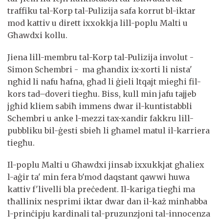
traffiku tal-Korp tal-Pulizija safa korrut bl-iktar
mod kattiv u dirett ixxokkja lill-poplu Malti u
Għawdxi kollu.
Jiena lill-membru tal-Korp tal-Pulizija involut -
Simon Schembri - ma għandix ix-xorti li nista'
ngħid li nafu ħafna, għad li ġieli ltqajt miegħi fil-
kors tad–doveri tiegħu. Biss, kull min jafu tajjeb
jgħid kliem sabiħ immens dwar il-kuntistabbli
Schembri u anke l-mezzi tax-xandir fakkru lill-
pubbliku bil-ġesti sbieħ li għamel matul il-karriera
tiegħu.
Il-poplu Malti u Għawdxi jinsab ixxukkjat għaliex
l-aġir ta' min fera b'mod daqstant qawwi huwa
kattiv f'livelli bla preċedent. Il-kariga tiegħi ma
tħallinix nesprimi iktar dwar dan il-każ minħabba
l-prinċipju kardinali tal-pruzunzjoni tal-innocenza