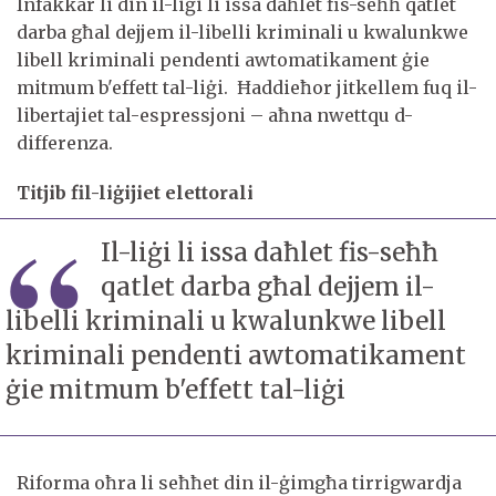
Infakkar li din il-liġi li issa daħlet fis-seħħ qatlet
darba għal dejjem il-libelli kriminali u kwalunkwe
libell kriminali pendenti awtomatikament ġie
mitmum b'effett tal-liġi. Ħaddieħor jitkellem fuq il-
libertajiet tal-espressjoni – aħna nwettqu d-
differenza.
Titjib fil-liġijiet elettorali
Il-liġi li issa daħlet fis-seħħ
qatlet darba għal dejjem il-
libelli kriminali u kwalunkwe libell
kriminali pendenti awtomatikament
ġie mitmum b'effett tal-liġi
Riforma oħra li seħħet din il-ġimgħa tirrigwardja