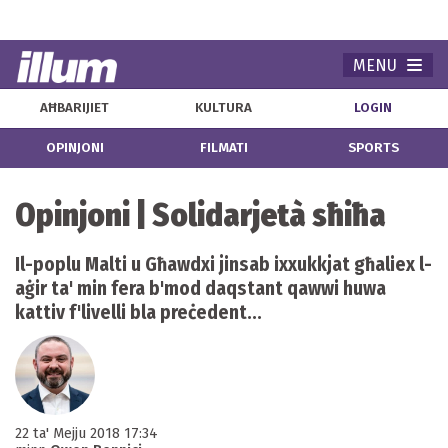
MENU
Navi
AĦBARIJIET
KULTURA
LOGIN
OPINJONI
FILMATI
SPORTS
Opinjoni | Solidarjetà sħiħa
Il-poplu Malti u Għawdxi jinsab ixxukkjat għaliex l-
aġir ta' min fera b'mod daqstant qawwi huwa
kattiv f'livelli bla preċedent...
22 ta' Mejju 2018 17:34