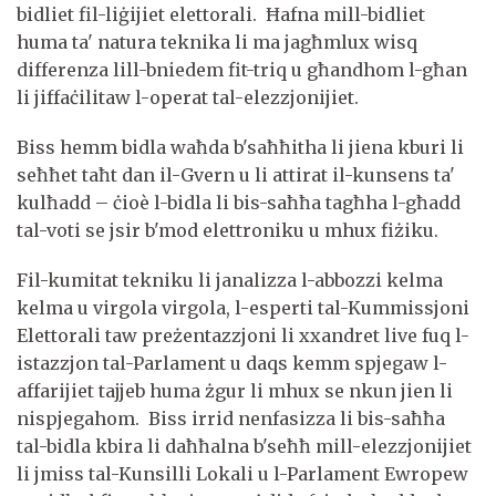
bidliet fil-liġijiet elettorali. Ħafna mill-bidliet
huma ta' natura teknika li ma jagħmlux wisq
differenza lill-bniedem fit-triq u għandhom l-għan
li jiffaċilitaw l-operat tal-elezzjonijiet.
Biss hemm bidla waħda b'saħħitha li jiena kburi li
seħħet taħt dan il-Gvern u li attirat il-kunsens ta'
kulħadd – ċioè l-bidla li bis-saħħa tagħha l-għadd
tal-voti se jsir b'mod elettroniku u mhux fiżiku.
Fil-kumitat tekniku li janalizza l-abbozzi kelma
kelma u virgola virgola, l-esperti tal-Kummissjoni
Elettorali taw preżentazzjoni li xxandret live fuq l-
istazzjon tal-Parlament u daqs kemm spjegaw l-
affarijiet tajjeb huma żgur li mhux se nkun jien li
nispjegahom. Biss irrid nenfasizza li bis-saħħa
tal-bidla kbira li daħħalna b'seħħ mill-elezzjonijiet
li jmiss tal-Kunsilli Lokali u l-Parlament Ewropew