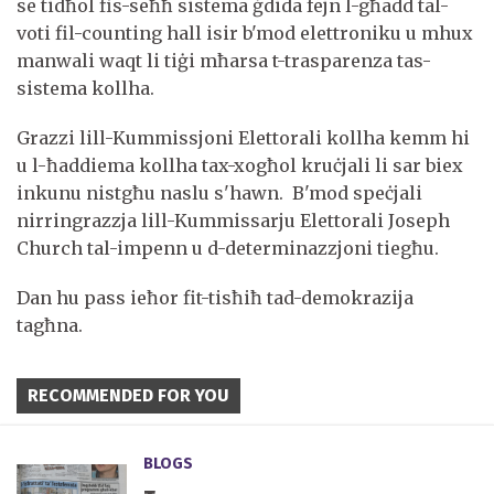
se tidħol fis-seħħ sistema ġdida fejn l-għadd tal-
voti fil-counting hall isir b'mod elettroniku u mhux
manwali waqt li tiġi mħarsa t-trasparenza tas-
sistema kollha.
Grazzi lill-Kummissjoni Elettorali kollha kemm hi
u l-ħaddiema kollha tax-xogħol kruċjali li sar biex
inkunu nistgħu naslu s'hawn. B'mod speċjali
nirringrazzja lill-Kummissarju Elettorali Joseph
Church tal-impenn u d-determinazzjoni tiegħu.
Dan hu pass ieħor fit-tisħiħ tad-demokrazija
tagħna.
RECOMMENDED FOR YOU
BLOGS