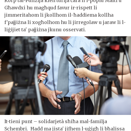
Korp tal-Pulizija kien turija ċara li l-poplu Malti u
Għawdxi hu magħqud favur ir-rispett li
jimmeritahom li jkollhom il-ħaddiema kollha
f'pajjiżna li xogħolhom hu li jirregolaw u jaraw li l-
liġijiet ta' pajjiżna jkunu osservati.
It-tieni punt – solidarjetà sħiħa mal-familja
Schembri. Ħadd ma jista' jifhem l-uġigħ li bħalissa