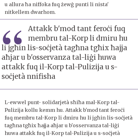
u allura ħa niffoka fuq żewġ punti li nista'
nitkellem dwarhom.
Attakk b'mod tant feroċi fuq
membru tal-Korp li dmiru hu
li jgħin lis-soċjetà tagħna tgħix ħajja
aħjar u b'osservanza tal-liġi huwa
attakk fuq il-Korp tal-Pulizija u s-
soċjetà nnifisha
L-ewwel punt- solidarjetà sħiħa mal-Korp tal-
Pulizija kollu kemm hu. Attakk b'mod tant feroċi
fuq membru tal-Korp li dmiru hu li jgħin lis-soċjetà
tagħna tgħix ħajja aħjar u b'osservanza tal-liġi
huwa attakk fuq il-Korp tal-Pulizija u s-soċjetà