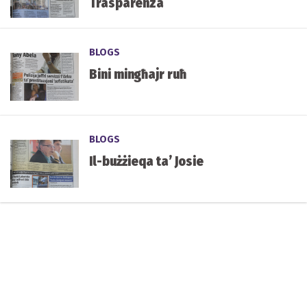
Trasparenza
BLOGS
Bini mingħajr ruħ
BLOGS
Il-bużżieqa ta’ Josie