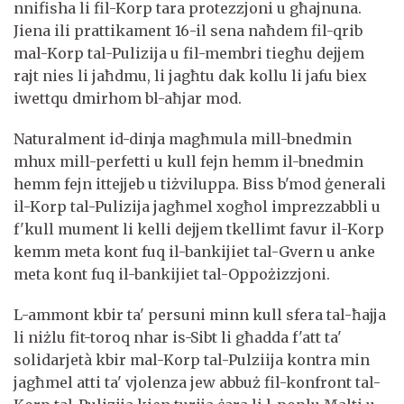
nnifisha li fil-Korp tara protezzjoni u għajnuna.
Jiena ili prattikament 16-il sena naħdem fil-qrib
mal-Korp tal-Pulizija u fil-membri tiegħu dejjem
rajt nies li jaħdmu, li jagħtu dak kollu li jafu biex
iwettqu dmirhom bl-aħjar mod.
Naturalment id-dinja magħmula mill-bnedmin
mhux mill-perfetti u kull fejn hemm il-bnedmin
hemm fejn ittejjeb u tiżviluppa. Biss b'mod ġenerali
il-Korp tal-Pulizija jagħmel xogħol imprezzabbli u
f'kull mument li kelli dejjem tkellimt favur il-Korp
kemm meta kont fuq il-bankijiet tal-Gvern u anke
meta kont fuq il-bankijiet tal-Oppożizzjoni.
L-ammont kbir ta' persuni minn kull sfera tal-ħajja
li niżlu fit-toroq nhar is-Sibt li għadda f'att ta'
solidarjetà kbir mal-Korp tal-Pulziija kontra min
jagħmel atti ta' vjolenza jew abbuż fil-konfront tal-