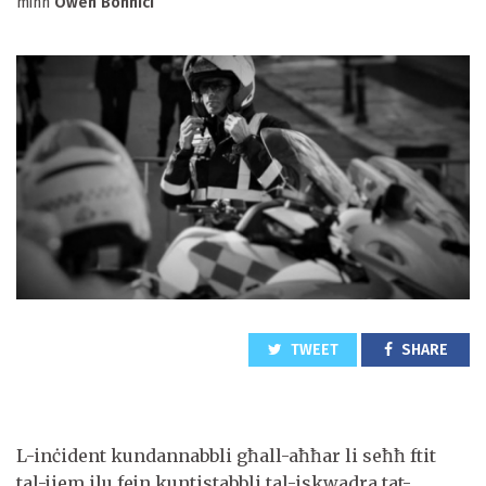
minn
Owen Bonnici
TWEET
SHARE
L-inċident kundannabbli għall-aħħar li seħħ ftit
tal-jiem ilu fejn kuntistabbli tal-iskwadra tat-