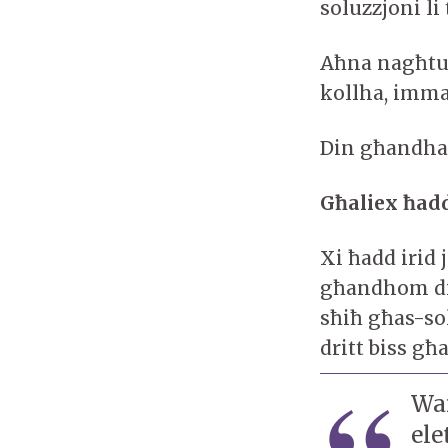
soluzzjoni li
Aħna nagħtu b
kollha, imma
Din għandha 
Għaliex ħadd
Xi ħadd irid 
għandhom dif
sħiħ għas-so
dritt biss għ
War
ele