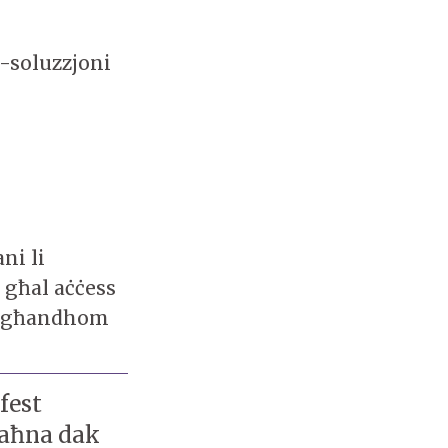
s-soluzzjoni
ni li
 għal aċċess
in għandhom
fest
u aħna dak