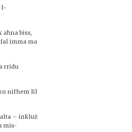
 l-
 aħna biss,
t-tfal imma ma
 rridu
eku nifhem lil
alta – inkluż
du mis-