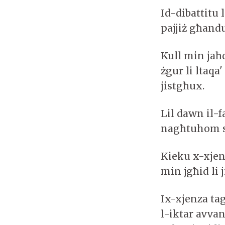
Id-dibattitu 
pajjiż għand
Kull min jaħ
żgur li ltaqa'
jistgħux.
Lil dawn il
nagħtuhom s
Kieku x-xjenz
min jgħid li 
Ix-xjenza ta
l-iktar avvan