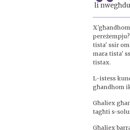
li nwegħd
X'għandhom i
pereżempju? 
tista' ssir o
mara tista' 
tistax.
L-istess kunċ
għandhom iko
Għaliex għan
tagħti s-sol
Għaliex barra