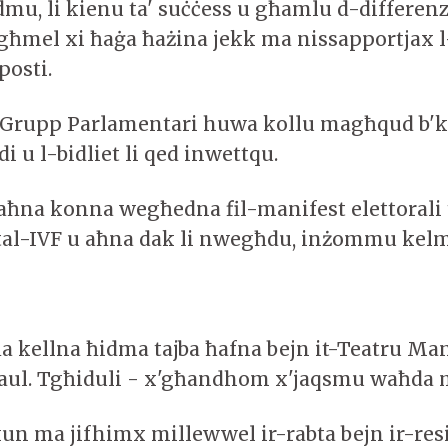
dmu, li kienu ta' suċċess u għamlu d-differenz
ħmel xi ħaġa ħażina jekk ma nissapportjax l
posti.
-Grupp Parlamentari huwa kollu magħqud b'k
 u l-bidliet li qed inwettqu.
aħna konna wegħedna fil-manifest elettorali 
i tal-IVF u aħna dak li nwegħdu, inżommu kel
a kellna ħidma tajba ħafna bejn it-Teatru Ma
aul. Tgħiduli - x'għandhom x'jaqsmu waħda 
jkun ma jifhimx millewwel ir-rabta bejn ir-res