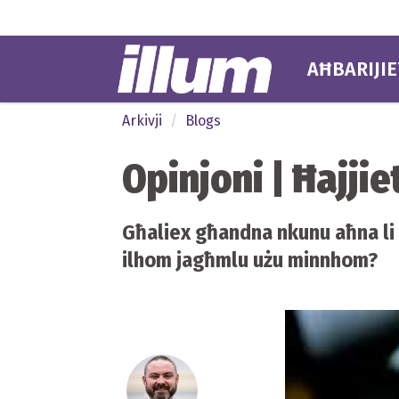
AĦBARIJIE
Arkivji
Blogs
Opinjoni | Ħajji
Għaliex għandna nkunu aħna li nċ
ilhom jagħmlu użu minnhom?