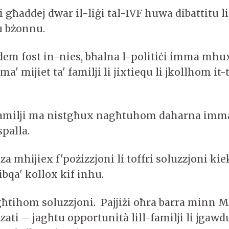
li għaddej dwar il-liġi tal-IVF huwa dibattitu li
u bżonnu.
dem fost in-nies, bħalna l-politiċi imma mhux
 ma' mijiet ta' familji li jixtiequ li jkollhom i
-familji ma nistgħux nagħtuhom daharna imma
palla.
a mhijiex f'pożizzjoni li toffri soluzzjoni ki
jibqa' kollox kif inhu.
għtihom soluzzjoni. Pajjiżi oħra barra minn M
zati – jagħtu opportunità lill-familji li jgaw