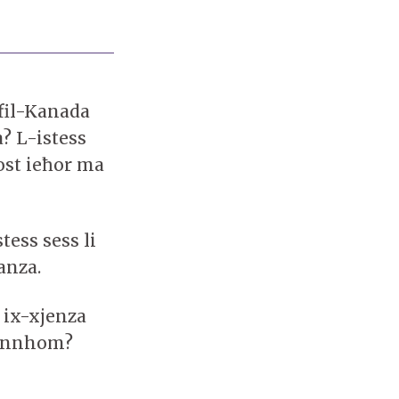
i
fil-Kanada
? L-istess
ost ieħor ma
tess sess li
anza.
 ix-xjenza
 minnhom?