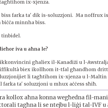
 tagħtihom ix-xjenza.
iss farka ta' dik is-soluzzjoni. Ma noffrux i
 biċċa minnha biss.
tinbidel.
ieħor iva u aħna le?
jikkonvincini għaliex il-Kanadiżi u l-Awstralja
fikultà biex ikollhom it-tfal għandhom dritt
luzzjonijiet li tagħtihom ix-xjenza u l-Malt
al farka ta' soluzzjoni u mhux aċċess sħiħ.
a kollox aħna konna wegħedna fil-mani
ttorali tagħna li se ntejbu l-liġi tal-IVF 