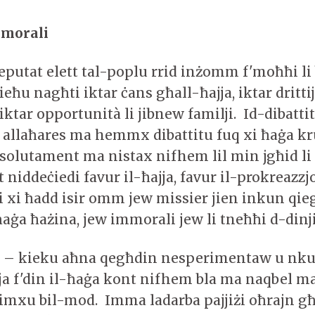
 morali
eputat elett tal-poplu rrid inżomm f'moħħi li
ieħu nagħti iktar ċans għall-ħajja, iktar drittiji
ktar opportunità li jibnew familji. Id-dibatti
 allaħares ma hemmx dibattitu fuq xi ħaġa kru
solutament ma nistax nifhem lil min jgħid li 
 niddeċiedi favur il-ħajja, favur il-prokreazzjo
li xi ħadd isir omm jew missier jien inkun qi
aġa ħażina, jew immorali jew li tneħħi d-dinji
d – kieku aħna qegħdin nesperimentaw u nk
nja f'din il-ħaġa kont nifhem bla ma naqbel m
nimxu bil-mod. Imma ladarba pajjiżi oħrajn