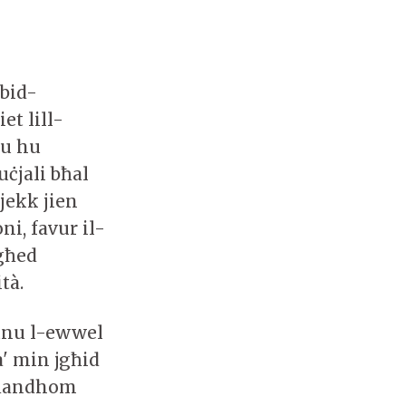
 bid-
et lill-
tu hu
ċjali bħal
jekk jien
ni, favur il-
egħed
tà.
unu l-ewwel
a' min jgħid
 għandhom