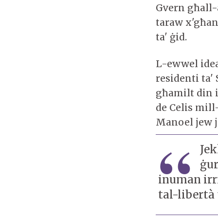
Gvern għall-a
taraw x'għan
ta' ġid.
L-ewwel idea
residenti ta'
għamilt din 
de Celis mill
Manoel jew j
Jek
ġur
inuman irri
tal-libertà