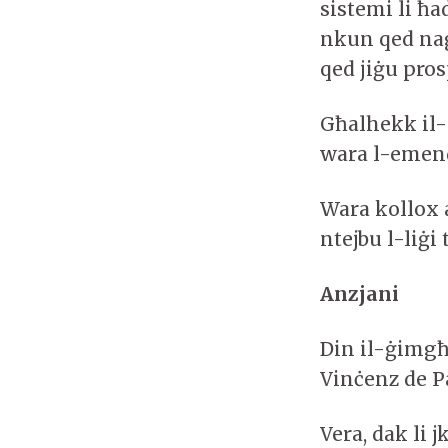
sistemi li ħa
nkun qed nag
qed jiġu pros
Għalhekk il
wara l-emendi
Wara kollox 
ntejbu l-liġ
Anzjani
Din il-ġimgħ
Vinċenz de P
Vera, dak li 