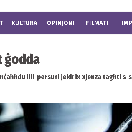
T
KULTURA
OPINJONI
FILMATI
IMP
et ġodda
aħħdu lill-persuni jekk ix-xjenza tagħti s-sol