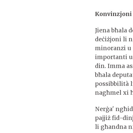
Konvinzjoni
Jiena bħala d
deċiżjoni li n
minoranzi u i
importanti u
din. Imma as
bħala deputat
possibbilità 
nagħmel xi ħ
Nerġa' ngħi
pajjiż fid-di
li għandna 