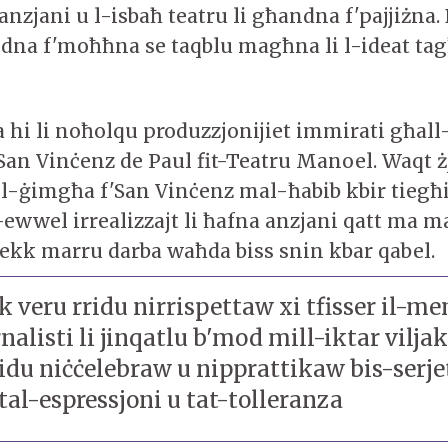
nzjani u l-isbaħ teatru li għandna f'pajjiżna.
dna f'moħħna se taqblu magħna li l-ideat t
 hi li noħolqu produzzjonijiet immirati għall
 San Vinċenz de Paul fit-Teatru Manoel. Waqt żj
il-ġimgħa f'San Vinċenz mal-ħabib kbir tiegħ
-ewwel irrealizzajt li ħafna anzjani qatt ma m
ekk marru darba waħda biss snin kbar qabel.
k veru rridu nirrispettaw xi tfisser il-me
nalisti li jinqatlu b'mod mill-iktar vilja
du niċċelebraw u nipprattikaw bis-serjet
 tal-espressjoni u tat-tolleranza