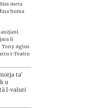
 Biss meta
agħna huma
-anzjani
ara li
i Tony Agius
arru t-Teatru
morja ta'
kk u
à l-valuri