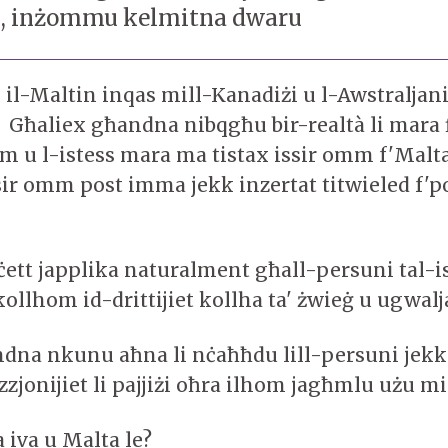
u, inżommu kelmitna dwaru
l-Maltin inqas mill-Kanadiżi u l-Awstraljan
Għaliex għandna nibqgħu bir-realtà li mara 
mm u l-istess mara ma tistax issir omm f'Malta
ssir omm post imma jekk inzertat titwieled f'p
ett japplika naturalment għall-persuni tal-is
llhom id-drittijiet kollha ta' żwieġ u ugwalj
dna nkunu aħna li nċaħħdu lill-persuni jekk
uzzjonijiet li pajjiżi oħra ilhom jagħmlu użu
 iva u Malta le?