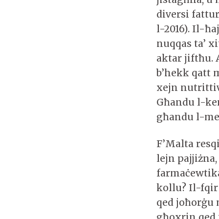
diversi fattu
l-2016). Il-ħ
nuqqas ta’ x
aktar jiftħu.
b’hekk qatt m
xejn nutritti
Għandu l-kera
għandu l-medi
F’Malta resqi
lejn pajjiżna,
farmaċewtika
kollu? Il-fq
qed joħorġu
għoxrin qed 