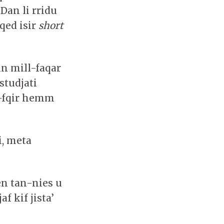
 Dan li rridu
qed isir
short
in mill-faqar
studjati
l-fqir hemm
i, meta
en tan-nies u
f kif jista’