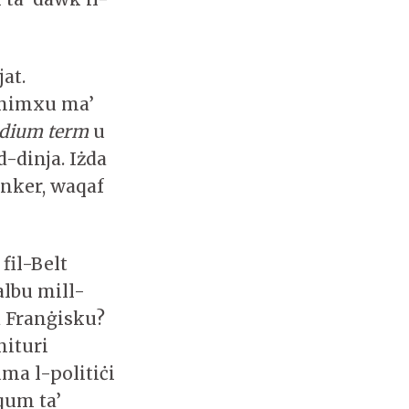
jat.
 nimxu ma’
dium term
u
-dinja. Iżda
unker, waqaf
fil-Belt
albu mill-
a Franġisku?
nituri
a l-politiċi
jqum ta’