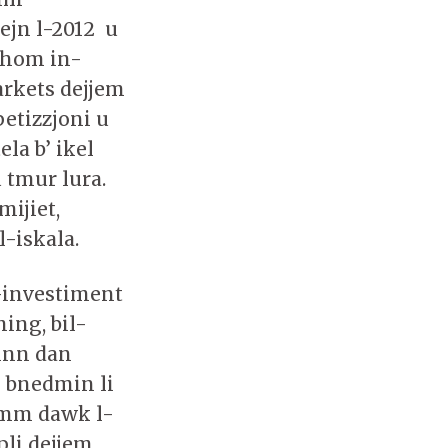
bejn l-2012 u
sthom in-
arkets dejjem
petizzjoni u
ela b’ ikel
u tmur lura.
mijiet,
l-iskala.
 l-investiment
ming, bil-
minn dan
’ bnedmin li
emm dawk l-
pli dejjem