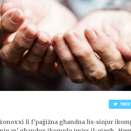
TWEE
konoxxi li f’pajjiżna għandna lis-sinjur ikom
u min m’ għandux ikomplu jmiss il-qiegħ. H