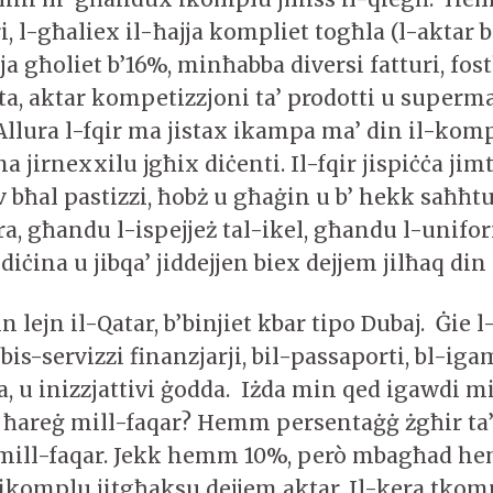
ri, l-għaliex il-ħajja kompliet togħla (l-aktar 
ajja għoliet b’16%, minħabba diversi fatturi, fo
ita, aktar kompetizzjoni ta’ prodotti u superm
 Allura l-fqir ma jistax ikampa ma’ din il-kom
a jirnexxilu jgħix diċenti. Il-fqir jispiċċa jimt
v bħal pastizzi, ħobż u għaġin u b’ hekk saħħt
, għandu l-ispejjeż tal-ikel, għandu l-unifor
ċina u jibqa’ jiddejjen biex dejjem jilħaq din 
n lejn il-Qatar, b’binjiet kbar tipo Dubaj. Ġie
 bis-servizzi finanzjarji, bil-passaporti, bl-iga
, u inizzjattivi ġodda. Iżda min qed igawdi 
ir ħareġ mill-faqar? Hemm persentaġġ żgħir ta
 mill-faqar. Jekk hemm 10%, però mbagħad h
ikomplu jitgħaksu dejjem aktar. Il-kera tkom