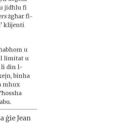
 jidħlu fi
ers
żgħar fl-
 klijenti
 sħabhom u
 limitat u
li din l-
 xejn, binha
ha mhux
 Tħossha
sħabu.
a ġie Jean