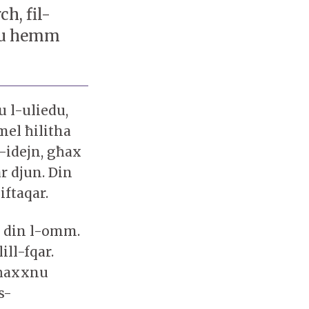
h, fil-
rru hemm
u l-uliedu,
mel ħilitha
-idejn, għax
r djun. Din
iftaqar.
’ din l-omm.
lill-fqar.
nħaxxnu
s-