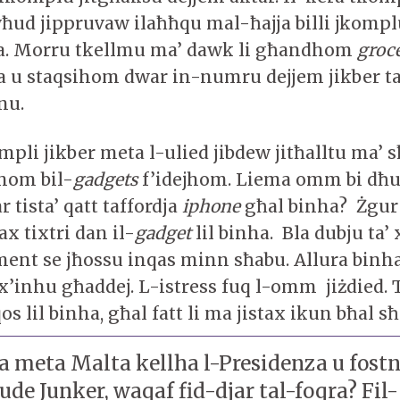
wħud jippruvaw ilaħħqu mal-ħajja billi jkomplu
ra. Morru tkellmu ma’ dawk li għandhom
groc
a u staqsihom dwar in-numru dejjem jikber ta’
jnu.
ompli jikber meta l-ulied jibdew jitħalltu ma’
hom bil-
gadgets
f’idejhom. Liema omm bi dħul
r tista’ qatt taffordja
iphone
għal binha? Żgur 
x tixtri dan il-
gadget
lil binha. Bla dubju ta’
ent se jħossu inqas minn sħabu. Allura bin
 x’inhu għaddej. L-istress fuq l-omm jiżdied.
s lil binha, għal fatt li ma jistax ikun bħal 
a meta Malta kellha l-Presidenza u fostn
ude Junker, waqaf fid-djar tal-foqra? Fil-