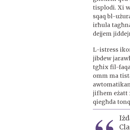
tisplodi. Xi 
sqaq bl-użu
irħula tagħn
dejjem jidde
L-istress ik
jibdew jaraw
tgħix fil-faqa
omm ma tista
awtomatikam
jifhem eżatt
qiegħda tonqo
Iżd
Cla