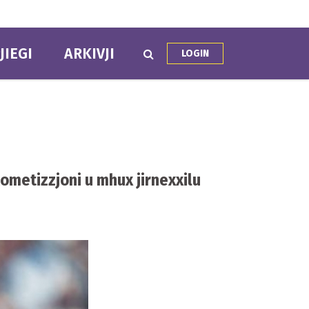
JIEGI
ARKIVJI
LOGIN
kometizzjoni u mhux jirnexxilu