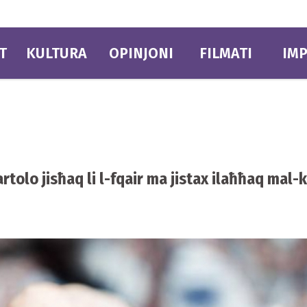
T
KULTURA
OPINJONI
FILMATI
IMP
tolo jisħaq li l-fqair ma jistax ilaħħaq mal-