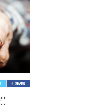
T
SHARE
pli
emm