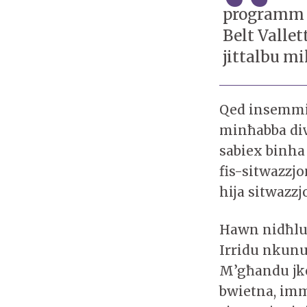
programm li
Belt Valle
jittalbu m
Qed insemmi l
minħabba div
sabiex binha
fis-sitwazzjo
hija sitwazzj
Hawn nidħlu 
Irridu nkunu 
M’għandu jko
bwietna, imm