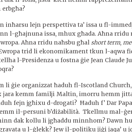
 erbgħa?
n inħarsu lejn perspettiva ta’ issa u fl-immed
nn l-għajnuna issa, mhux għada. Aħna rridu
l-Ewropa. Aħna rridu naħsbu għal
short term
,
me
-Ewropa trid li ekonomikament tkun l-aqwa fid
ellha l-Presidenza u fostna ġie Jean Claude J
foqra?
 li ġie organizzat ħaduh fl-Iscotland Church, 
ex jara kemm familji Maltin, imorru hemm jitt
duh fejn jgħixu d-drogati? Ħaduh f’ Dar Pap
emm il-persuni b’diżabilità. Tkellmu mal-ġe
inn dak kollu li jgħaddu minnhom? Dawn hum
ravata u l-ġlekk? Jew il-politiku jiġi jaqa’ u 