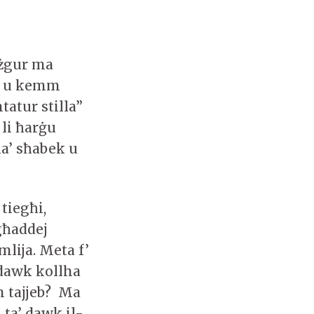
 żgur ma
na u kemm
tatur stilla”
li ħarġu
a’ sħabek u
tiegħi,
għaddej
lija. Meta f’
 dawk kollha
in tajjeb? Ma
 ta’ dawk il-