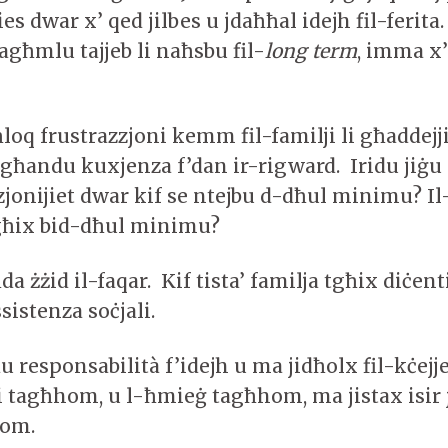
es dwar x’ qed jilbes u jdaħħal idejh fil-ferita.
agħmlu tajjeb li naħsbu fil-
long term
, imma x’
loq frustrazzjoni kemm fil-familji li għaddejj
għandu kuxjenza f’dan ir-rigward. Iridu jiġu 
onijiet dwar kif se ntejbu d-dħul minimu? I
 jgħix bid-dħul minimu?
da żżid il-faqar. Kif tista’ familja tgħix diċent
ssistenza soċjali.
 responsabilità f’idejh u ma jidħolx fil-kċejj
ti tagħhom, u l-ħmieġ tagħhom, ma jistax isir ja
hom.