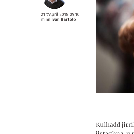
21 t'April 2018 09:10
minn
Ivan Bartolo
Kulħadd jirri
jistagħna, 