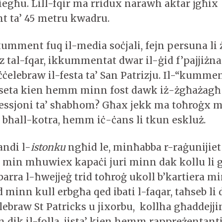
iegħu. Lill-fqir ma rridux narawh aktar jgħix
nt ta’ 45 metru kwadru.
mment fuq il-media soċjali, fejn persuna li
lz tal-fqar, ikkummentat dwar il-ġid f’pajjiż
ċċelebraw il-festa ta’ San Patrizju. Il-“kummen
 seta kien hemm minn fost dawk iż-żgħażagħ 
ssjoni ta’ sħabhom? Għax jekk ma toħroġx m
 bħall-kotra, hemm iċ-ċans li tkun eskluż.
andi l-
istonku
ngħid le, minħabba r-raġunijiet 
in mhuwiex kapaċi juri minn dak kollu li 
rra l-ħwejjeġ trid toħroġ ukoll b’kartiera mim
 minn kull erbgħa qed ibati l-faqar, taħseb li
elebraw St Patricks u jixorbu, kollha għaddejj
n dik il-folla, jista’ kien hemm rappreżentanti