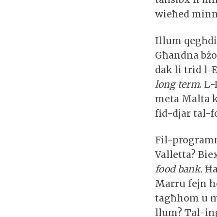
wieħed minn
Illum qegħdi
Għandna bżo
dak li trid 
long term
. L
meta Malta k
fid-djar tal-
Fil-programm
Valletta? Bi
food bank.
Ħa
Marru fejn h
tagħhom u m
llum? Tal-ing