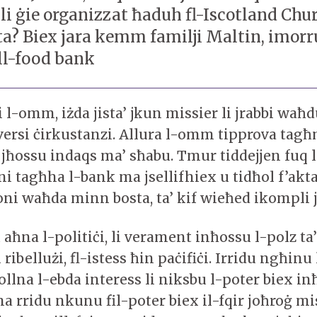
 ġie organizzat ħaduh fl-Iscotland Churc
tta? Biex jara kemm familji Maltin, imo
ill-food bank
-omm, iżda jista’ jkun missier li jrabbi waħd
ersi ċirkustanzi. Allura l-omm tipprova tagħ
 jħossu indaqs ma’ sħabu. Tmur tiddejjen fuq l
ni tagħha l-bank ma jsellifhiex u tidħol f’akta
oni waħda minn bosta, ta’ kif wieħed ikompli j
aħna l-politiċi, li verament inħossu l-polz ta
ribellużi, fl-istess ħin paċifiċi. Irridu ngħinu 
llna l-ebda interess li niksbu l-poter biex i
a rridu nkunu fil-poter biex il-fqir joħroġ mi