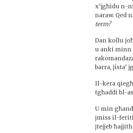
x’jgħidu n-ni
naraw. Qed n
term?
Dan kollu joħ
u anki minn 
rakomandazzj
barra, jista’
Il-kera qiegħ
tgħaddi bl-a
U min għandu
jmiss il-feri
jtejjeb ħajjit