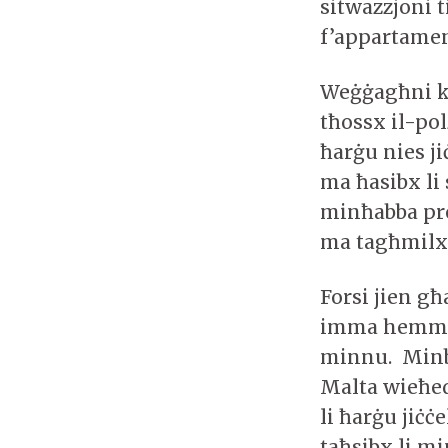
sitwazzjoni t
f’appartame
Weġġagħni ku
tħossx il-po
ħarġu nies ji
ma ħasibx li
minħabba pre
ma tagħmilx
Forsi jien għ
imma hemm m
minnu. Minba
Malta wieħed
li ħarġu jiċċ
taħsibx li mi