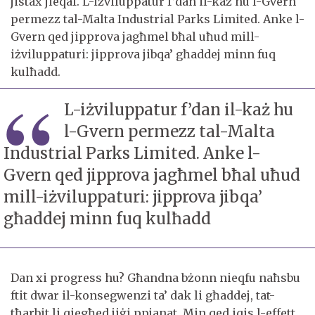
jistax jieqaf. L-iżviluppatur f’dan il-każ hu l-Gvern
permezz tal-Malta Industrial Parks Limited. Anke l-
Gvern qed jipprova jagħmel bħal uħud mill-
iżviluppaturi: jipprova jibqa’ għaddej minn fuq
kulħadd.
L-iżviluppatur f’dan il-każ hu
l-Gvern permezz tal-Malta
Industrial Parks Limited. Anke l-
Gvern qed jipprova jagħmel bħal uħud
mill-iżviluppaturi: jipprova jibqa’
għaddej minn fuq kulħadd
Dan xi progress hu? Għandna bżonn nieqfu naħsbu
ftit dwar il-konsegwenzi ta’ dak li għaddej, tat-
tħarbit li qiegħed jiġi ppjanat. Min qed iqis l-effett