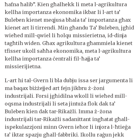
ħafna ħalib”. Kien għalhekk li meta l-agrikultura
kellha importanza ekonomika ikbar li l-art ta’
Buleben kienet meqjusa bħala ta’ importanza għax
kienet art li tirrendi. Min għandu Ta’ Buleben, jgħid
wieħed mill-qwiel li ħolqu missierietna, id-dinja
tagħtih widen. Għax agrikultura għammiela kienet
tfisser ukoll saħħa ekonomika, meta l-agrikultura
kellha importanza ċentrali fil-ħajja ta’
missierijietna.
L-art hi tal-Gvern li bla dubju issa ser jargumenta li
ma baqax biżżejjed art fejn jikbru ż-żoni
industrijali. Forsi jgħidilna wkoll li wieħed mill-
oqsma industrijali li seta jintuża flok dak ta’
Buleben kien dak tar-Rikażli. Imma ż-żona
industrijali tar-Rikażli sadanittant ingħatat għall-
ispekulazzjoni minn Gvern ieħor li injora l-ħtieġa
ta’ iktar spazju għall-fabbriki. Ikollu raġun jekk