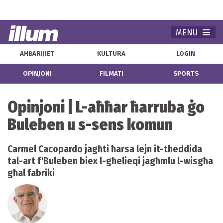
MENU
Navi
AĦBARIJIET
KULTURA
LOGIN
OPINJONI
FILMATI
SPORTS
Opinjoni | L-aħħar ħarruba ġo
Buleben u s-sens komun
Carmel Cacopardo jagħti ħarsa lejn it-theddida
tal-art f'Buleben biex l-għelieqi jagħmlu l-wisgħa
għal fabriki