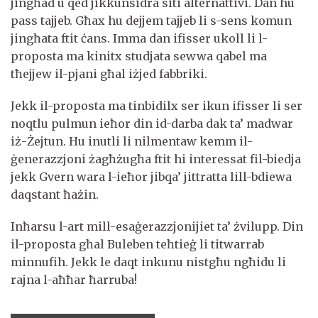
jingħad u qed jikkunsidra siti alternattivi. Dan hu
pass tajjeb. Għax hu dejjem tajjeb li s-sens komun
jingħata ftit ċans. Imma dan ifisser ukoll li l-
proposta ma kinitx studjata sewwa qabel ma
tħejjew il-pjani għal iżjed fabbriki.
Jekk il-proposta ma tinbidilx ser ikun ifisser li ser
noqtlu pulmun ieħor din id-darba dak ta’ madwar
iż-Żejtun. Hu inutli li nilmentaw kemm il-
ġenerazzjoni żagħżugħa ftit hi interessat fil-biedja
jekk Gvern wara l-ieħor jibqa’ jittratta lill-bdiewa
daqstant ħażin.
Inħarsu l-art mill-esaġerazzjonijiet ta’ żvilupp. Din
il-proposta għal Buleben teħtieġ li titwarrab
minnufih. Jekk le daqt inkunu nistgħu ngħidu li
rajna l-aħħar ħarruba!