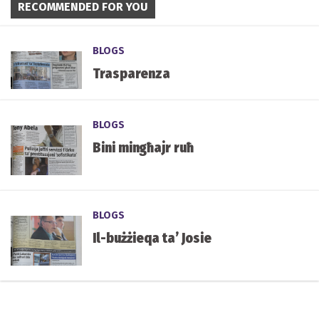
RECOMMENDED FOR YOU
BLOGS
Trasparenza
BLOGS
Bini mingħajr ruħ
BLOGS
Il-bużżieqa ta’ Josie