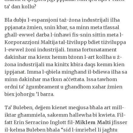
ta’ dan kollu?
Bla dubju l-espansjoni taż-żona industrijali ilha
ppjanata żmien, snin kbar, sa minn meta tfassal
għall-ewwel darba l-inħawi fis-snin sittin meta l-
Korporazzjoni Maltija tal-Iżvilupp bdiet tiżviluppa
l-ewwel żoni industrijali. Imma fortunatament
dakinhar ma kienx hemm bżonn l-art kollha u ż-
żona industrijali ma kinitx kbira daqs kemm kien
ippjanat. Imma l-qbiela mingħand il-bdiewa ilha sa
minn dakinhar ma tkun aċċettata. Issa tawhom
ordni ta’ żgumbrament u għandhom xahar żmien
biex joħorġu ’l barra.
Ta’ Buleben, dejjem kienet meqjusa bħala art mill-
iktar għammiela, sakemm ħallewha bi kwieta. Fil-
fatt Erin Serracino Inglott fil-
Miklem Malti
jfisser
il-kelma Buleben bħala “sid l-imrieħel li jagħtu