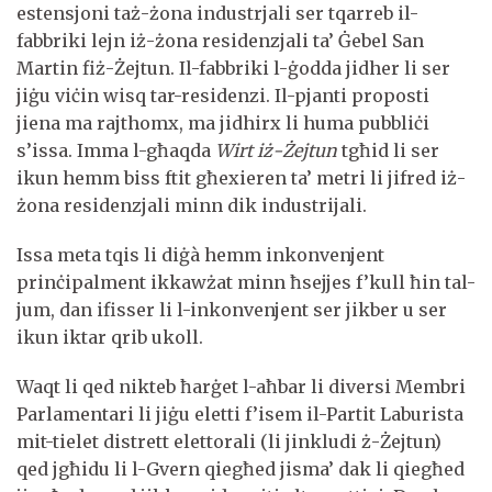
estensjoni taż-żona industrjali ser tqarreb il-
fabbriki lejn iż-żona residenzjali ta’ Ġebel San
Martin fiż-Żejtun. Il-fabbriki l-ġodda jidher li ser
jiġu viċin wisq tar-residenzi. Il-pjanti proposti
jiena ma rajthomx, ma jidhirx li huma pubbliċi
s’issa. Imma l-għaqda
Wirt iż-Żejtun
tgħid li ser
ikun hemm biss ftit għexieren ta’ metri li jifred iż-
żona residenzjali minn dik industrijali.
Issa meta tqis li diġà hemm inkonvenjent
prinċipalment ikkawżat minn ħsejjes f’kull ħin tal-
jum, dan ifisser li l-inkonvenjent ser jikber u ser
ikun iktar qrib ukoll.
Waqt li qed nikteb ħarġet l-aħbar li diversi Membri
Parlamentari li jiġu eletti f’isem il-Partit Laburista
mit-tielet distrett elettorali (li jinkludi ż-Żejtun)
qed jgħidu li l-Gvern qiegħed jisma’ dak li qiegħed