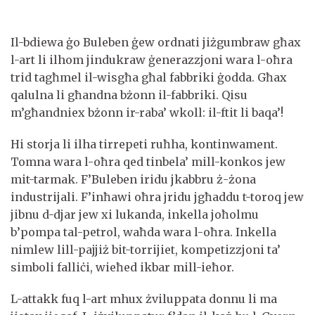
Il-bdiewa ġo Buleben ġew ordnati jiżgumbraw għax
l-art li ilhom jindukraw ġenerazzjoni wara l-oħra
trid tagħmel il-wisgħa għal fabbriki ġodda. Għax
qalulna li għandna bżonn il-fabbriki. Qisu
m’għandniex bżonn ir-raba’ wkoll: il-ftit li baqa’!
Hi storja li ilha tirrepeti ruħha, kontinwament.
Tomna wara l-oħra qed tinbela’ mill-konkos jew
mit-tarmak. F’Buleben iridu jkabbru ż-żona
industrijali. F’inħawi oħra jridu jgħaddu t-toroq jew
jibnu d-djar jew xi lukanda, inkella joħolmu
b’pompa tal-petrol, waħda wara l-oħra. Inkella
nimlew lill-pajjiż bit-torrijiet, kompetizzjoni ta’
simboli falliċi, wieħed ikbar mill-ieħor.
L-attakk fuq l-art mhux żviluppata donnu li ma