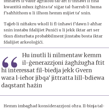
imħares il-valur agrikolu tal-art fl-inħawi li fiha
kwantità mhux żgħira ta’ siġar tal-ħarrub li huma
f’saħħithom u li ilhom hemm mijiet ta’ snin.
Tajjeb li niftakru wkoll li fl-inħawi f’dawn l-aħħar
snin instabu fdalijiet Puniċi u li jekk iktar art ser
tkun disturbata probabbilment jinstabu bosta iktar
fdalijiet arkeoloġiċi.
Hu inutli li nilmentaw kemm
il-ġenerazzjoni żagħżugħa ftit
hi interessat fil-biedja jekk Gvern
wara l-ieħor jibqa’ jittratta lill-bdiewa
daqstant ħażin
Hemm imbagħad konsiderazzjoni oħra. Il-binja tal-