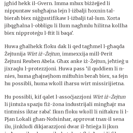
jgħid hekk il-Gvern. Imma mhux biżżejjed li
nippuntaw subgħajna lejn l-iżbalji ħoxnin tal-
bieraħ biex niġġustifikaw l-iżbalji tal-lum. Xorta
jibqgħalna l-obbligu li llum nagħmlu ħilitna kollha
biex nipproteġu l-ftit li baqa’.
Huwa għalhekk floku dak li qed tagħmel l-għaqda
Żejtunija
Wirt iż-Żejtun
, immexxija mill-Perit
Żejtuni Reuben Abela. Għax anke iż-Żejtun, jeħtieġ u
jixraqlu l-protezzjoni. Huwa pass ’il quddiem li n-
nies, huma għajnejhom miftuħin beraħ biex, sa fejn
hu possibli, huma wkoll iħarsu wirt missirijietna.
Hu possibli, kif qalet l-assoċjazzjoni
Wirt iż-Żejtun
li jintuża spazju fiż-żona industrijali mingħajr ma
tintmiss iktar raba’. Ikun floku wkoll li niftakru li l-
Pjan Lokali għan-Nofsinhar, approvat tnax-il sena
ilu, jinkludi dikjarazzjoni dwar il-ħtieġa li jkun