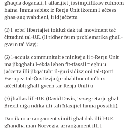
għaqda doganali, l-affarijiet jissimplifikaw ruhhom
hafna. Imma sabiex ir-Renju Unit iżomm l-aċċess
għas-suq waħdieni, irid jaċċetta:
(1) l-erba' libertajiet inkluż dak tal-moviment taċ-
ċittadini tal-U.E. (li tidher ferm problematika għall-
gvern ta' May);
(2) l-acquis communitaire minkejja li r-Renju Unit
ma jibqgħalu l-ebda leħen fit-tfassil tiegħu u
jaċċetta illi jibqa’ taħt il-ġurisidizzjoni tal-Qorti
Ewropea tal-Ġustizzja (probabilment m’hux
aċċettabli għall-gvern tar-Renju Unit) u
(3) jħallas lill-U.E. (David Davis, is-segretarju għal
Brexit diġa ndika illi tali ħlasijiet huma possibli).
Dan ikun arrangament simili għal dak illi l-U.E.
għandha man-Norvegja, arranġament illi l-