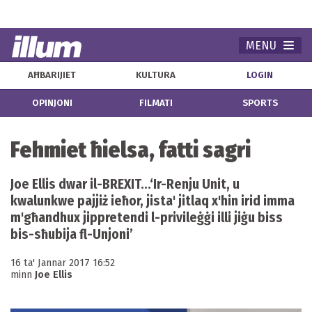
MENU
Navi
AĦBARIJIET
KULTURA
LOGIN
OPINJONI
FILMATI
SPORTS
Fehmiet ħielsa, fatti sagri
Joe Ellis dwar il-BREXIT...‘Ir-Renju Unit, u
kwalunkwe pajjiż ieħor, jista' jitlaq x'hin irid imma
m'għandhux jippretendi l-privileġġi illi jiġu biss
bis-sħubija fl-Unjoni’
16 ta' Jannar 2017 16:52
minn
Joe Ellis