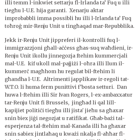
illi temm l-inkwiet settarju fl-Irlanda ta’ Fuq u illi
tiegħu l-U.E. hija garanti. Xenarju aktar
improbabbli imma possibli hu illi l-Irlanda ta’ Fuq
toħroġ mir-Renju Unit u tingħaqad mar-Repubblika.
Jekk ir-Renju Unit jippreferi il-kontrolli fuq l-
immigrazzjoni għall-aċċess għas-suq waħdieni, ir-
Renju Unit ikollu jinnegozja ftehim kummercjali
mal-U.E. kif ukoll mal-pajjiżi l-oħra illi llum il-
kummerċ magħhom hu regulat bil-ftehim li
għandha l-U.E. Altrimenti japplikaw ir-regoli tat-
W.T.O. li huma ferm punittivi f’bosta setturi. Dan
huwa l-ftehim illi Sir Ivan Rogers, l-ex-ambaxxatur
tar-Renju Unit fi Brussels, jingħad li qal lill-
kapijiet politiċi tiegħu illi jista' jieħu sa għaxar
snin biex jiġi negozjat u ratifikat. Għab-bażi tal-
esperjenza tal-ftehim mal-Kanada illi ħa għaxar
snin sabiex jintlaħaq u kważi nkalja fl-aħħar fl-