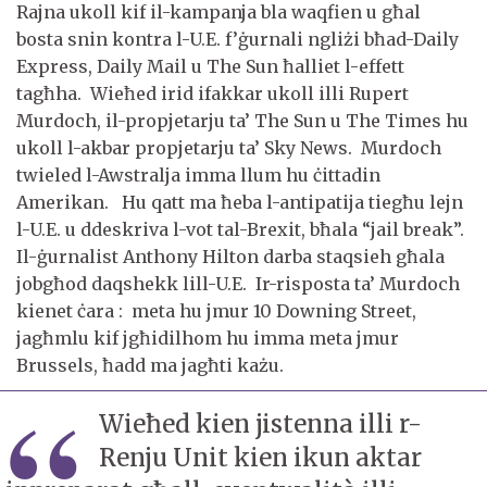
Rajna ukoll kif il-kampanja bla waqfien u għal
bosta snin kontra l-U.E. f’ġurnali ngliżi bħad-Daily
Express, Daily Mail u The Sun ħalliet l-effett
tagħha. Wieħed irid ifakkar ukoll illi Rupert
Murdoch, il-propjetarju ta’ The Sun u The Times hu
ukoll l-akbar propjetarju ta’ Sky News. Murdoch
twieled l-Awstralja imma llum hu ċittadin
Amerikan. Hu qatt ma ħeba l-antipatija tiegħu lejn
l-U.E. u ddeskriva l-vot tal-Brexit, bħala “jail break”.
Il-ġurnalist Anthony Hilton darba staqsieh għala
jobgħod daqshekk lill-U.E. Ir-risposta ta’ Murdoch
kienet ċara : meta hu jmur 10 Downing Street,
jagħmlu kif jgħidilhom hu imma meta jmur
Brussels, ħadd ma jagħti każu.
Wieħed kien jistenna illi r-
Renju Unit kien ikun aktar