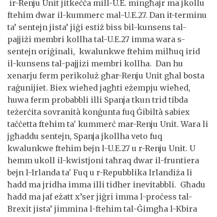
ir-Renju Unit jitkeċċa mill-U.E. mingħajr ma jkollu
ftehim dwar il-kummerc mal-U.E.27. Dan it-terminu
ta’ sentejn jista’ jiġi estiż biss bil-kunsens tal-
pajjiżi membri kollha tal-U.E.27 imma wara s-
sentejn oriġinali, kwalunkwe ftehim milħuq irid
il-kunsens tal-pajjizi membri kollha. Dan hu
xenarju ferm perikoluż għar-Renju Unit għal bosta
raġunijiet. Biex wieħed jagħti eżempju wieħed,
huwa ferm probabbli illi Spanja tkun trid tibda
teżerċita sovranità konġunta fuq Ġibiltà sabiex
taċċetta ftehim ta' kummerċ mar-Renju Unit. Wara li
jgħaddu sentejn, Spanja jkollha veto fuq
kwalunkwe ftehim bejn l-U.E.27 u r-Renju Unit. U
hemm ukoll il-kwistjoni taħraq dwar il-fruntiera
bejn l-Irlanda ta' Fuq u r-Repubblika Irlandiża li
ħadd ma jridha imma illi tidher inevitabbli. Għadu
ħadd ma jaf eżatt x’ser jiġri imma l-proċess tal-
Brexit jista’ jimmina l-ftehim tal-Ġimgħa l-Kbira