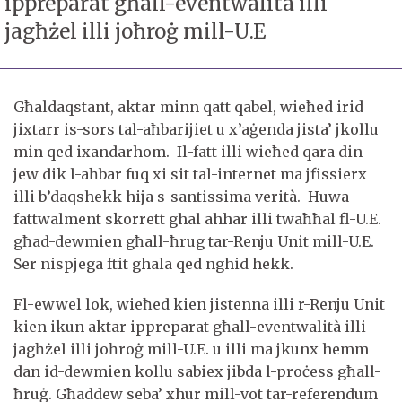
ippreparat għall-eventwalità illi
jagħżel illi joħroġ mill-U.E
Għaldaqstant, aktar minn qatt qabel, wieħed irid
jixtarr is-sors tal-aħbarijiet u x’aġenda jista’ jkollu
min qed ixandarhom. Il-fatt illi wieħed qara din
jew dik l-aħbar fuq xi sit tal-internet ma jfissierx
illi b’daqshekk hija s-santissima verità. Huwa
fattwalment skorrett ghal ahhar illi twaħħal fl-U.E.
għad-dewmien għall-ħrug tar-Renju Unit mill-U.E.
Ser nispjega ftit ghala qed nghid hekk.
Fl-ewwel lok, wieħed kien jistenna illi r-Renju Unit
kien ikun aktar ippreparat għall-eventwalità illi
jagħżel illi joħroġ mill-U.E. u illi ma jkunx hemm
dan id-dewmien kollu sabiex jibda l-proċess għall-
ħruġ. Għaddew seba’ xhur mill-vot tar-referendum