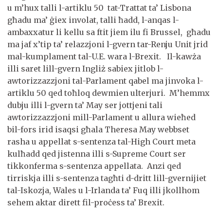
u m’hux talli l-artiklu 50 tat-Trattat ta’ Lisbona
għadu ma’ ġiex involat, talli ħadd, l-anqas l-
ambaxxatur li kellu sa ftit jiem ilu fi Brussel, għadu
ma jaf x’tip ta’ relazzjoni l-gvern tar-Renju Unit jrid
mal-kumplament tal-U.E. wara l-Brexit. Il-kawża
illi saret lill-gvern Ingliż sabiex jitlob l-
awtorizzazzjoni tal-Parlament qabel ma jinvoka l-
artiklu 50 qed toħloq dewmien ulterjuri. M’hemmx
dubju illi l-gvern ta’ May ser jottjeni tali
awtorizzazzjoni mill-Parlament u allura wieħed
bil-fors irid isaqsi għala Theresa May webbset
rasha u appellat s-sentenza tal-High Court meta
kulħadd qed jistenna illi s-Supreme Court ser
tikkonferma s-sentenza appellata. Anzi qed
tirriskja illi s-sentenza tagħti d-dritt lill-gvernijiet
tal-Iskozja, Wales u l-Irlanda ta’ Fuq illi jkollhom
sehem aktar dirett fil-proċess ta’ Brexit.