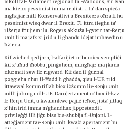
iskoll tal-Parlament reġjonali tal-Walloons, Sir Ivan
ma kienx pessimist imma realist. U ta' dan spiċċa
mgħajjar mill-Konservattivi u Brexiteers oħra li hu
pessimist wisq dwar il-Brexit. Fl-ittra tiegħu ta’
riżenja ftit jiem ilu, Rogers akkuża l-gvern tar-Renju
Unit li ma jafx xi jrid u li għandu idejat imħawdin u
ħżiena.
Kif wieħed qed jara, l-affarijiet m'humiex sempliċi
kif x’uħud iħobbu jpinġuhom, mingħajr ma jkunu
nfurmati sew fir-rigward. Kif dan il-ġurnal
poggieha nhar il-Ħadd li għadda, qisu l-U.E. trid
ittawwal kemm tiflaħ biex iżżomm lir-Renju Unit
milli johrog mill-U.E. Dan ċertament m'hux il-kaz.
Ir-Renju Unit, u kwalunkwe pajjiż ieħor, jista' jitlaq
x'hin irid imma m'għandhux jippretendi l-
privileġġi illi jiġu biss bis-sħubija fl-Unjoni. L-
atteġjament tar-Renju Unit kważi apertament hu