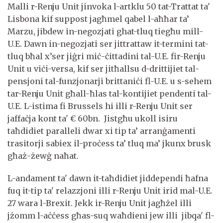
Malli r-Renju Unit jinvoka l-artklu 50 tat-Trattat ta'
Lisbona kif suppost jagħmel qabel l-aħħar ta’
Marzu, jibdew in-negozjati ghat-tluq tiegħu mill-
U.E. Dawn in-negozjati ser jittrattaw it-termini tat-
tluq bħal x’ser jiġri miċ-ċittadini tal-U.E. fir-Renju
Unit u viċi-versa, kif ser jitħallsu d-drittijiet tal-
pensjoni tal-funzjonarji brittaniċi fl-U.E. u s-sehem
tar-Renju Unit għall-ħlas tal-kontijiet pendenti tal-
U.E. L-istima fi Brussels hi illi r-Renju Unit ser
jaffaċja kont ta' € 60bn. Jistgħu ukoll isiru
taħdidiet paralleli dwar xi tip ta’ arranġamenti
trasitorji sabiex il-proċess ta’ tluq ma’ jkunx brusk
għaż-żewġ naħat.
L-andament ta' dawn it-taħdidiet jiddependi ħafna
fuq it-tip ta' relazzjoni illi r-Renju Unit irid mal-U.E.
27 wara l-Brexit. Jekk ir-Renju Unit jagħżel illi
jżomm l-aċċess għas-suq waħdieni jew illi jibqa' fl-