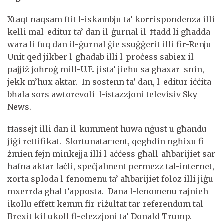
Xtaqt naqsam ftit l-iskambju ta’ korrispondenza illi
kelli mal-editur ta’ dan il-ġurnal il-Ħadd li għadda
wara li fuq dan il-ġurnal ġie ssuġġerit illi fir-Renju
Unit qed jikber l-għadab illi l-proċess sabiex il-
pajjiż joħroġ mill-U.E. jista’ jieħu sa għaxar snin,
jekk m’hux aktar. In sostenn ta’ dan, l-editur iċċita
bħala sors awtorevoli l-istazzjoni televisiv Sky
News.
Ħassejt illi dan il-kumment huwa nġust u għandu
jiġi rettifikat. Sfortunatament, qegħdin ngħixu fi
żmien fejn minkejja illi l-aċċess għall-aħbarijiet sar
ħafna aktar faċli, speċjalment permezz tal-internet,
xorta sploda l-fenomenu ta’ aħbarijiet foloz illi jiġu
mxerrda għal t’apposta. Dana l-fenomenu rajnieh
ikollu effett kemm fir-riżultat tar-referendum tal-
Brexit kif ukoll fl-elezzjoni ta’ Donald Trump.