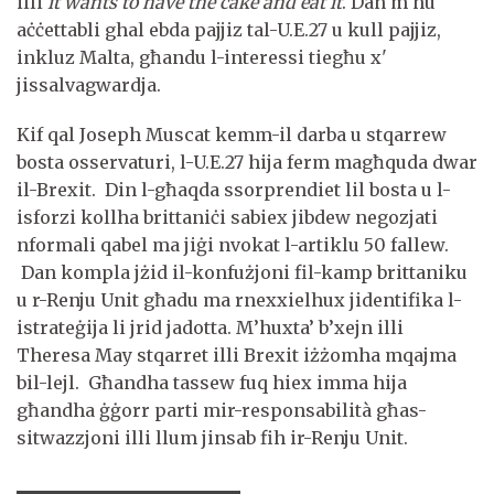
illi
it wants to have the cake and eat it
. Dan m'hu
aċċettabli ghal ebda pajjiz tal-U.E.27 u kull pajjiz,
inkluz Malta, għandu l-interessi tiegħu x'
jissalvagwardja.
Kif qal Joseph Muscat kemm-il darba u stqarrew
bosta osservaturi, l-U.E.27 hija ferm magħquda dwar
il-Brexit. Din l-għaqda ssorprendiet lil bosta u l-
isforzi kollha brittaniċi sabiex jibdew negozjati
nformali qabel ma jiġi nvokat l-artiklu 50 fallew.
Dan kompla jżid il-konfużjoni fil-kamp brittaniku
u r-Renju Unit għadu ma rnexxielhux jidentifika l-
istrateġija li jrid jadotta. M’huxta’ b’xejn illi
Theresa May stqarret illi Brexit iżżomha mqajma
bil-lejl. Għandha tassew fuq hiex imma hija
għandha ġġorr parti mir-responsabilità għas-
sitwazzjoni illi llum jinsab fih ir-Renju Unit.