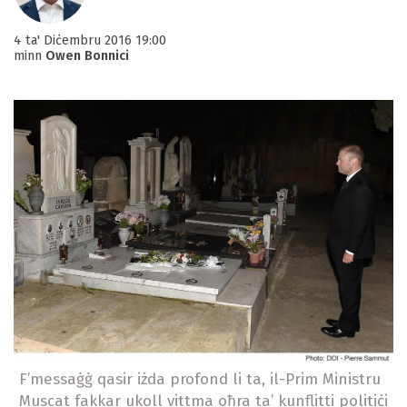
4 ta' Diċembru 2016 19:00
minn
Owen Bonnici
F’messaġġ qasir iżda profond li ta, il-Prim Ministru
Muscat fakkar ukoll vittma oħra ta’ kunflitti politiċi