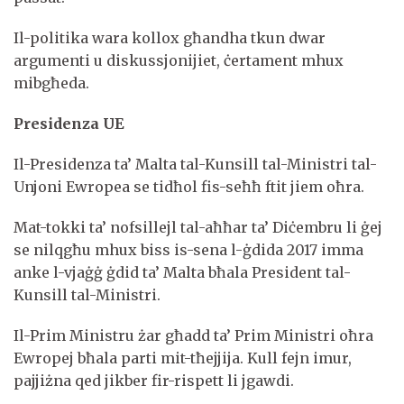
Il-politika wara kollox għandha tkun dwar
argumenti u diskussjonijiet, ċertament mhux
mibgħeda.
Presidenza UE
Il-Presidenza ta’ Malta tal-Kunsill tal-Ministri tal-
Unjoni Ewropea se tidħol fis-seħħ ftit jiem oħra.
Mat-tokki ta’ nofsillejl tal-aħħar ta’ Diċembru li ġej
se nilqgħu mhux biss is-sena l-ġdida 2017 imma
anke l-vjaġġ ġdid ta’ Malta bħala President tal-
Kunsill tal-Ministri.
Il-Prim Ministru żar għadd ta’ Prim Ministri oħra
Ewropej bħala parti mit-tħejjija. Kull fejn imur,
pajjiżna qed jikber fir-rispett li jgawdi.