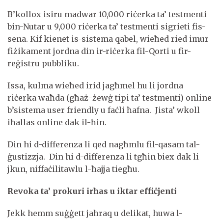
B’kollox isiru madwar 10,000 riċerka ta’ testmenti
bin-Nutar u 9,000 riċerka ta’ testmenti sigrieti fis-
sena. Kif kienet is-sistema qabel, wieħed ried imur
fiżikament jordna din ir-riċerka fil-Qorti u fir-
reġistru pubbliku.
Issa, kulma wieħed irid jagħmel hu li jordna
riċerka waħda (għaż-żewġ tipi ta’ testmenti) online
b’sistema user friendly u faċli ħafna. Jista’ wkoll
iħallas online dak il-ħin.
Din hi d-differenza li qed nagħmlu fil-qasam tal-
ġustizzja. Din hi d-differenza li tgħin biex dak li
jkun, niffaċilitawlu l-ħajja tiegħu.
Revoka ta’ prokuri irħas u iktar effiċjenti
Jekk hemm suġġett jaħraq u delikat, huwa l-