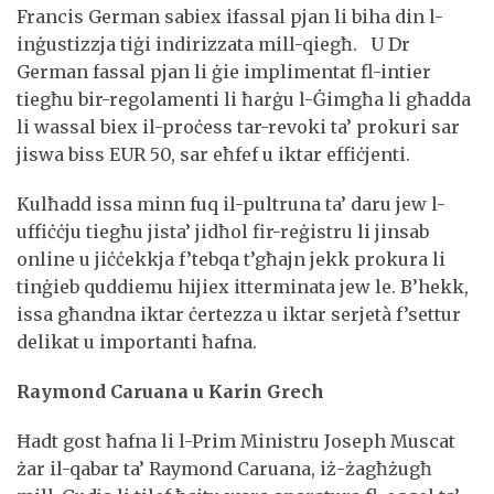
Francis German sabiex ifassal pjan li biha din l-
inġustizzja tiġi indirizzata mill-qiegħ. U Dr
German fassal pjan li ġie implimentat fl-intier
tiegħu bir-regolamenti li ħarġu l-Ġimgħa li għadda
li wassal biex il-proċess tar-revoki ta’ prokuri sar
jiswa biss EUR 50, sar eħfef u iktar effiċjenti.
Kulħadd issa minn fuq il-pultruna ta’ daru jew l-
uffiċċju tiegħu jista’ jidħol fir-reġistru li jinsab
online u jiċċekkja f’tebqa t’għajn jekk prokura li
tinġieb quddiemu hijiex itterminata jew le. B’hekk,
issa għandna iktar ċertezza u iktar serjetà f’settur
delikat u importanti ħafna.
Raymond Caruana u Karin Grech
Ħadt gost ħafna li l-Prim Ministru Joseph Muscat
żar il-qabar ta’ Raymond Caruana, iż-żagħżugħ