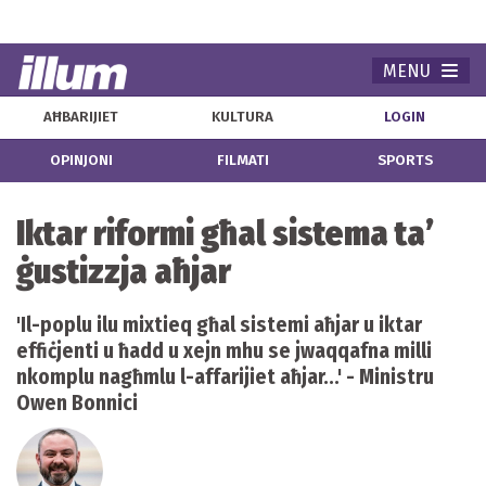
MENU
Navi
AĦBARIJIET
KULTURA
LOGIN
OPINJONI
FILMATI
SPORTS
Iktar riformi għal sistema ta’
ġustizzja aħjar
'Il-poplu ilu mixtieq għal sistemi aħjar u iktar
effiċjenti u ħadd u xejn mhu se jwaqqafna milli
nkomplu nagħmlu l-affarijiet aħjar...' - Ministru
Owen Bonnici