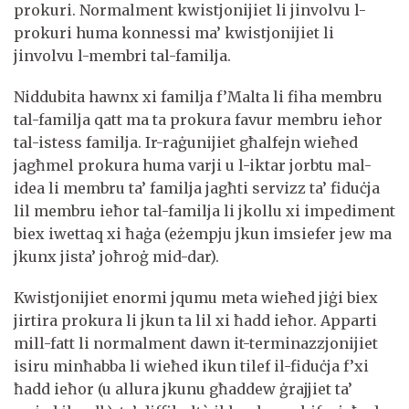
prokuri. Normalment kwistjonijiet li jinvolvu l-
prokuri huma konnessi ma’ kwistjonijiet li
jinvolvu l-membri tal-familja.
Niddubita hawnx xi familja f’Malta li fiha membru
tal-familja qatt ma ta prokura favur membru ieħor
tal-istess familja. Ir-raġunijiet għalfejn wieħed
jagħmel prokura huma varji u l-iktar jorbtu mal-
idea li membru ta’ familja jagħti servizz ta’ fiduċja
lil membru ieħor tal-familja li jkollu xi impediment
biex iwettaq xi ħaġa (eżempju jkun imsiefer jew ma
jkunx jista’ joħroġ mid-dar).
Kwistjonijiet enormi jqumu meta wieħed jiġi biex
jirtira prokura li jkun ta lil xi ħadd ieħor. Apparti
mill-fatt li normalment dawn it-terminazzjonijiet
isiru minħabba li wieħed ikun tilef il-fiduċja f’xi
ħadd ieħor (u allura jkunu għaddew ġrajjiet ta’