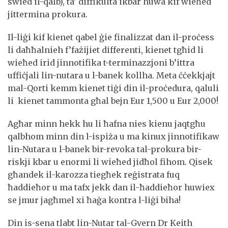
swied il-qalb), ta’ diffikultà ikbar huwa kif wieħed
jittermina prokura.
Il-liġi kif kienet qabel ġie finalizzat dan il-proċess
li daħħalnieh f’fażijiet differenti, kienet tgħid li
wieħed irid jinnotifika t-terminazzjoni b’ittra
uffiċjali lin-nutara u l-banek kollha. Meta ċċekkjajt
mal-Qorti kemm kienet tiġi din il-proċedura, qaluli
li kienet tammonta għal bejn Eur 1,500 u Eur 2,000!
Agħar minn hekk hu li ħafna nies kienu jaqtgħu
qalbhom minn din l-ispiża u ma kinux jinnotifikaw
lin-Nutara u l-banek bir-revoka tal-prokura bir-
riskji kbar u enormi li wieħed jidħol fihom. Qisek
għandek il-karozza tiegħek reġistrata fuq
ħaddieħor u ma tafx jekk dan il-ħaddieħor huwiex
se jmur jagħmel xi ħaġa kontra l-liġi biha!
Din is-sena tlabt lin-Nutar tal-Gvern Dr Keith