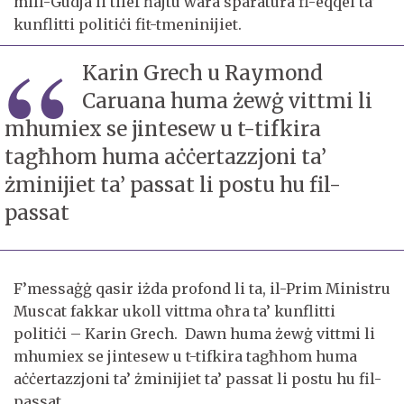
mill-Gudja li tilef ħajtu wara sparatura fl-eqqel ta’
kunflitti politiċi fit-tmeninijiet.
Karin Grech u Raymond
Caruana huma żewġ vittmi li
mhumiex se jintesew u t-tifkira
tagħhom huma aċċertazzjoni ta’
żminijiet ta’ passat li postu hu fil-
passat
F’messaġġ qasir iżda profond li ta, il-Prim Ministru
Muscat fakkar ukoll vittma oħra ta’ kunflitti
politiċi – Karin Grech. Dawn huma żewġ vittmi li
mhumiex se jintesew u t-tifkira tagħhom huma
aċċertazzjoni ta’ żminijiet ta’ passat li postu hu fil-
passat.