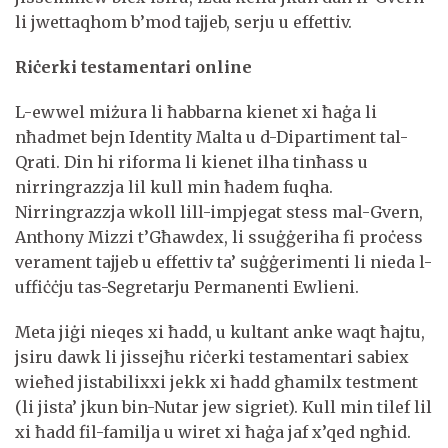
li jwettaqhom b’mod tajjeb, serju u effettiv.
Riċerki testamentari online
L-ewwel miżura li ħabbarna kienet xi ħaġa li
nħadmet bejn Identity Malta u d-Dipartiment tal-
Qrati. Din hi riforma li kienet ilha tinħass u
nirringrazzja lil kull min ħadem fuqha.
Nirringrazzja wkoll lill-impjegat stess mal-Gvern,
Anthony Mizzi t’Għawdex, li ssuġġeriha fi proċess
verament tajjeb u effettiv ta’ suġġerimenti li nieda l-
uffiċċju tas-Segretarju Permanenti Ewlieni.
Meta jiġi nieqes xi ħadd, u kultant anke waqt ħajtu,
jsiru dawk li jissejħu riċerki testamentari sabiex
wieħed jistabilixxi jekk xi ħadd għamilx testment
(li jista’ jkun bin-Nutar jew sigriet). Kull min tilef lil
xi ħadd fil-familja u wiret xi ħaġa jaf x’qed ngħid.