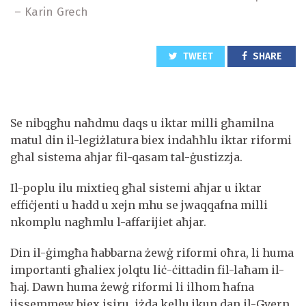
– Karin Grech
TWEET
SHARE
Se nibqgħu naħdmu daqs u iktar milli għamilna
matul din il-legiżlatura biex indaħħlu iktar riformi
għal sistema aħjar fil-qasam tal-ġustizzja.
Il-poplu ilu mixtieq għal sistemi aħjar u iktar
effiċjenti u ħadd u xejn mhu se jwaqqafna milli
nkomplu nagħmlu l-affarijiet aħjar.
Din il-ġimgħa ħabbarna żewġ riformi oħra, li huma
importanti għaliex jolqtu liċ-ċittadin fil-laħam il-
ħaj. Dawn huma żewġ riformi li ilhom ħafna
jissemmew biex isiru, iżda kellu jkun dan il-Gvern