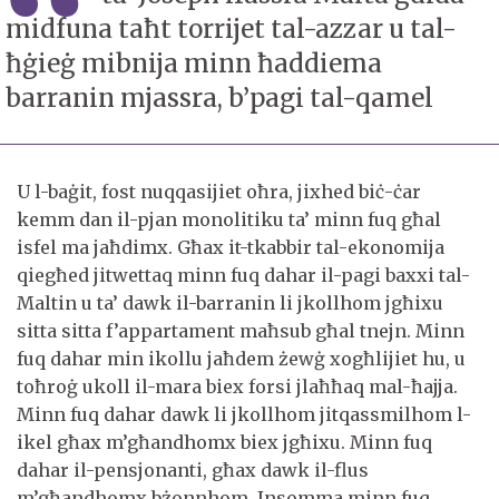
midfuna taħt torrijet tal-azzar u tal-
ħġieġ mibnija minn ħaddiema
barranin mjassra, b’pagi tal-qamel
U l-baġit, fost nuqqasijiet oħra, jixhed biċ-ċar
kemm dan il-pjan monolitiku ta’ minn fuq għal
isfel ma jaħdimx. Għax it-tkabbir tal-ekonomija
qiegħed jitwettaq minn fuq dahar il-pagi baxxi tal-
Maltin u ta’ dawk il-barranin li jkollhom jgħixu
sitta sitta f’appartament maħsub għal tnejn. Minn
fuq dahar min ikollu jaħdem żewġ xogħlijiet hu, u
toħroġ ukoll il-mara biex forsi jlaħħaq mal-ħajja.
Minn fuq dahar dawk li jkollhom jitqassmilhom l-
ikel għax m’għandhomx biex jgħixu. Minn fuq
dahar il-pensjonanti, għax dawk il-flus
m’għandhomx bżonnhom. Insomma minn fuq