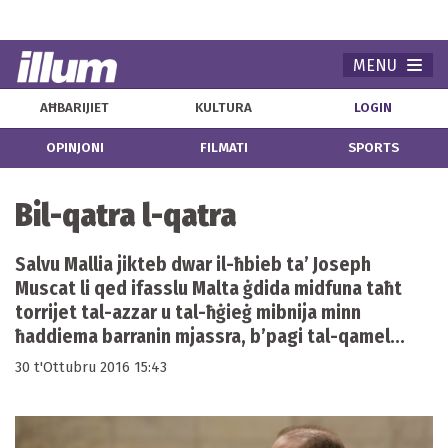
MENU
Navi
AĦBARIJIET
KULTURA
LOGIN
OPINJONI
FILMATI
SPORTS
Bil-qatra l-qatra
Salvu Mallia jikteb dwar il-ħbieb ta’ Joseph
Muscat li qed ifasslu Malta ġdida midfuna taħt
torrijet tal-azzar u tal-ħġieġ mibnija minn
ħaddiema barranin mjassra, b’pagi tal-qamel...
30 t'Ottubru 2016 15:43