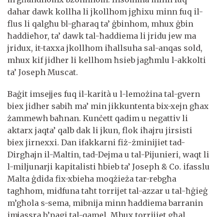
dahar dawk kollha li jkollhom jgħixu minn fuq il-
flus li qalgħu bl-għaraq ta’ ġbinhom, mhux ġbin
ħaddieħor, ta’ dawk tal-ħaddiema li jridu jew ma
jridux, it-taxxa jkollhom iħallsuha sal-anqas sold,
mhux kif jidher li kellhom ħsieb jagħmlu l-akkolti
ta’ Joseph Muscat.
Baġit imsejjes fuq il-karità u l-lemożina tal-gvern
biex jidher sabiħ ma’ min jikkuntenta bix-xejn għax
żammewh baħnan. Kunċett qadim u negattiv li
aktarx jaqta’ qalb dak li jkun, flok iħajru jirsisti
biex jirnexxi. Dan ifakkarni fiż-żminijiet tad-
Dirgħajn il-Maltin, tad-Dejma u tal-Pijunieri, waqt li
l-miljunarji kapitalisti ħbieb ta’ Joseph & Co. ifasslu
Malta ġdida fix-xbieha moqżieża tar-rebgħa
tagħhom, midfuna taħt torrijet tal-azzar u tal-ħġieġ
m’għola s-sema, mibnija minn ħaddiema barranin
imjassra b’pagi tal-qamel. Mhux torrijiet għal