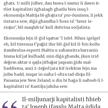
għatx. U milli jidher, dan huwa l-mutur li dawn it-
tliet kapitalisti żgħażagħ għażlu biex isuq l-
ekonomija Maltija bl-għajta ta’
pro-business
, li jekk
tixtarra sew, diġà għandha l-ħoss ta’ ‘favur is-
sinjur’, bil-maqlub ta’ kull duttrina soċjalista.
Ekonomija fejn il-ġid iqattar ’l isfel. Mhux igelgel
eh, kif tistenna f’pajjiż ifur bil-ġid kif il-ħin kollu
itambrulna esperti Maltin u saħansitra barranin.
Imma kif jaf kulħadd, min diġà għandu, jkun irid
dejjem aktar u qajla jitħajjar jaqsam ġidu mal-
ħaddiema, anzi ż-żejjed jara kif irekknu fejn ma
jsibu ħadd, imqar in-naħa l-oħra tad-dinja fil-
Panama jew New Zeland, u din hi ħaġa li naħseb li l-
kapitalisti ta’ Kastilja jafuha sew.
Il-miljunarji kapitalisti ħbieb
ta’ Joseph ifasslu Malta ġdida