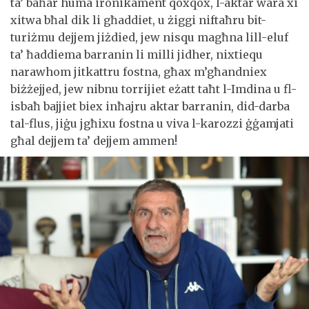
ta’ baħar huma ironikament qoxqox, l-aktar wara xi
xitwa bħal dik li għaddiet, u żiggi niftaħru bit-
turiżmu dejjem jiżdied, jew nisqu magħna lill-eluf
ta’ ħaddiema barranin li milli jidher, nixtiequ
narawhom jitkattru fostna, għax m’għandniex
biżżejjed, jew nibnu torrijiet eżatt taħt l-Imdina u fl-
isbaħ bajjiet biex inħajru aktar barranin, did-darba
tal-flus, jiġu jgħixu fostna u viva l-karozzi ġġamjati
għal dejjem ta’ dejjem ammen!