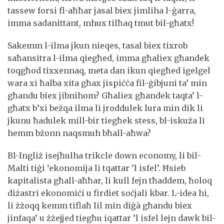
tassew forsi fl-aħħar jasal biex jimliha l-ġarra,
imma sadanittant, mhux tilħaq tmut bil-għatx!
Sakemm l-ilma jkun nieqes, tasal biex tixrob
saħansitra l-ilma qiegħed, imma għaliex għandek
toqgħod tixxennaq, meta dan ikun qiegħed igelgel
wara xi ħalba xita għax jispiċċa fil-ġibjuni ta’ min
għandu biex jibnihom? Għaliex għandek taqta’ l-
għatx b’xi beżqa ilma li jroddulek lura min dik li
jkunu ħadulek mill-bir tiegħek stess, bl-iskuża li
hemm bżonn naqsmuh bħall-aħwa?
Bl-Ingliż isejħulha trikcle down economy, li bil-
Malti tiġi ‘ekonomija li tqattar ’l isfel’. Ħsieb
kapitalista għall-aħħar, li kull fejn tħaddem, ħoloq
diżastri ekonomiċi u firdiet soċjali kbar. L-idea hi,
li żżoqq kemm tiflaħ lil min diġà għandu biex
jinfaqa’ u żżejjed tiegħu iqattar ’l isfel lejn dawk bil-