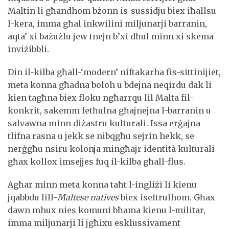
Maltin li għandhom bżonn is-sussidju biex iħallsu
l-kera, imma għal inkwilini miljunarji barranin,
aqta’ xi bażużlu jew tnejn b’xi dħul minn xi skema
inviżibbli.
Din il-kilba għall-‘modern’ niftakarha fis-sittinijiet,
meta konna għadna boloh u bdejna neqirdu dak li
kien tagħna biex floku ngħarrqu lil Malta fil-
konkrit, sakemm fetħulna għajnejna l-barranin u
salvawna minn diżastru kulturali. Issa erġajna
tlifna rasna u jekk se nibqgħu sejrin hekk, se
nerġgħu nsiru kolonja mingħajr identità kulturali
għax kollox imsejjes fuq il-kilba għall-flus.
Agħar minn meta konna taħt l-ingliżi li kienu
jqabbdu lill-
Maltese natives
biex iseftrulhom. Għax
dawn mhux nies komuni bħama kienu l-militar,
imma miljunarji li jgħixu esklussivament