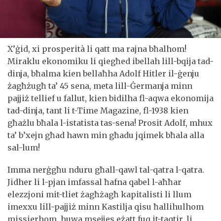
X’ġid, xi prosperità li qatt ma rajna bħalhom!
Miraklu ekonomiku li qiegħed ibellah lill-bqija tad-
dinja, bħalma kien bellaħha Adolf Hitler il-ġenju
żagħżugħ ta’ 45 sena, meta lill-Ġermanja minn
pajjiż tellief u fallut, kien bidilha fl-aqwa ekonomija
tad-dinja, tant li t-Time Magazine, fl-1938 kien
għażlu bħala l-istatista tas-sena! Prosit Adolf, mhux
ta’ b’xejn għad hawn min għadu jqimek bħala alla
sal-lum!
Imma nerġgħu nduru għall-qawl tal-qatra l-qatra.
Jidher li l-pjan imfassal ħafna qabel l-aħħar
elezzjoni mit-tliet żagħżagħ kapitalisti li llum
imexxu lill-pajjiż minn Kastilja qisu ħallihulhom
missierhom, huwa msejjes eżatt fuq it-taqtir, li