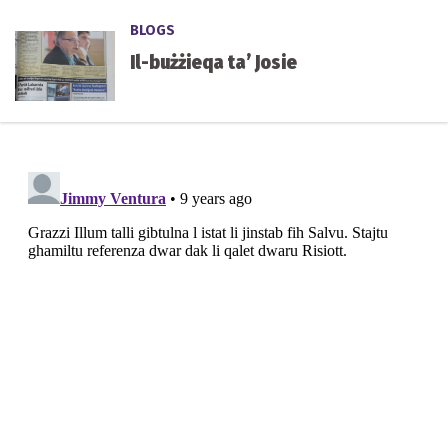
BLOGS
Il-bużżieqa ta’ Josie