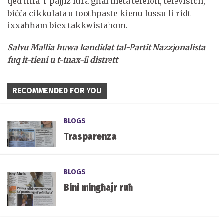
qed titfa’ l-pajjiż lura għal meta telefon, television,
biċċa cikkulata u toothpaste kienu lussu li ridt
ixxaħħam biex takkwistahom.
Salvu Mallia huwa kandidat tal-Partit Nazzjonalista
fuq it-tieni u t-tnax-il distrett
RECOMMENDED FOR YOU
BLOGS
Trasparenza
BLOGS
Bini mingħajr ruħ