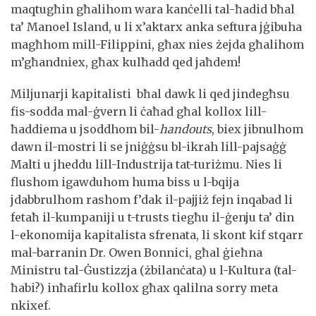
maqtugħin għalihom wara kanċelli tal-ħadid bħal
ta’ Manoel Island, u li x’aktarx anka seftura jġibuha
magħhom mill-Filippini, għax nies żejda għalihom
m’għandniex, għax kulħadd qed jaħdem!
Miljunarji kapitalisti bħal dawk li qed jindegħsu
fis-sodda mal-ġvern li ċaħad għal kollox lill-
ħaddiema u jsoddhom bil-
handouts
, biex jibnulhom
dawn il-mostri li se jniġġsu bl-ikrah lill-pajsaġġ
Malti u jheddu lill-Industrija tat-turiżmu. Nies li
flushom igawduhom huma biss u l-bqija
jdabbrulhom rashom f’dak il-pajjiż fejn inqabad li
fetaħ il-kumpaniji u t-trusts tiegħu il-ġenju ta’ din
l-ekonomija kapitalista sfrenata, li skont kif stqarr
mal-barranin Dr. Owen Bonnici, għal ġieħna
Ministru tal-Ġustizzja (żbilanċata) u l-Kultura (tal-
ħabi?) inħafirlu kollox għax qalilna sorry meta
nkixef.