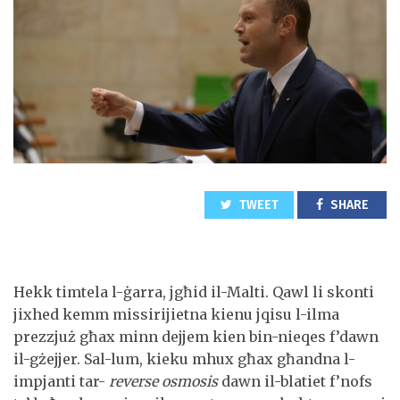
TWEET
SHARE
Hekk timtela l-ġarra, jgħid il-Malti. Qawl li skonti
jixhed kemm missirijietna kienu jqisu l-ilma
prezzjuż għax minn dejjem kien bin-nieqes f’dawn
il-gżejjer. Sal-lum, kieku mhux għax għandna l-
impjanti tar-
reverse osmosis
dawn il-blatiet f’nofs