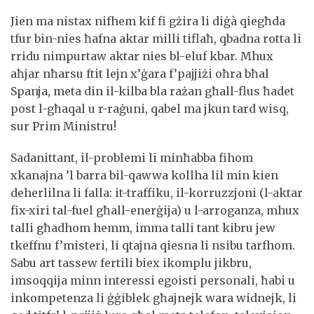
Jien ma nistax nifhem kif fi gżira li diġà qiegħda
tfur bin-nies ħafna aktar milli tiflaħ, qbadna rotta li
rridu nimpurtaw aktar nies bl-eluf kbar. Mhux
aħjar nħarsu ftit lejn x’ġara f’pajjiżi oħra bħal
Spanja, meta din il-kilba bla rażan għall-flus ħadet
post l-għaqal u r-raġuni, qabel ma jkun tard wisq,
sur Prim Ministru!
Sadanittant, il-problemi li minħabba fihom
xkanajna ’l barra bil-qawwa kollha lil min kien
deherlilna li falla: it-traffiku, il-korruzzjoni (l-aktar
fix-xiri tal-fuel għall-enerġija) u l-arroganza, mhux
talli għadhom hemm, imma talli tant kibru jew
tkeffnu f’misteri, li qtajna qiesna li nsibu tarfhom.
Sabu art tassew fertili biex ikomplu jikbru,
imsoqqija minn interessi egoisti personali, ħabi u
inkompetenza li ġġiblek għajnejk wara widnejk, li