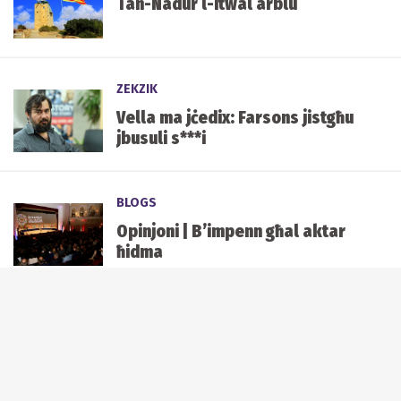
Tan-Nadur l-itwal arblu
ZEKZIK
Vella ma jċedix: Farsons jistgħu
jbusuli s***i
BLOGS
Opinjoni | B’impenn għal aktar
ħidma
ZEKZIK
L-istess ġurija għat-tieni staġun
ta' X Factor Malta