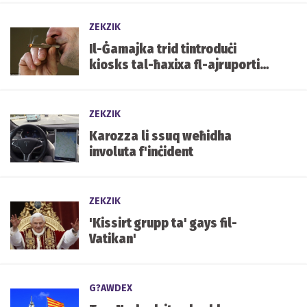
ZEKZIK
Il-Ġamajka trid tintroduċi
kiosks tal-ħaxixa fl-ajruporti
tagħha
ZEKZIK
Karozza li ssuq weħidha
involuta f'inċident
ZEKZIK
'Kissirt grupp ta' gays fil-
Vatikan'
G?AWDEX