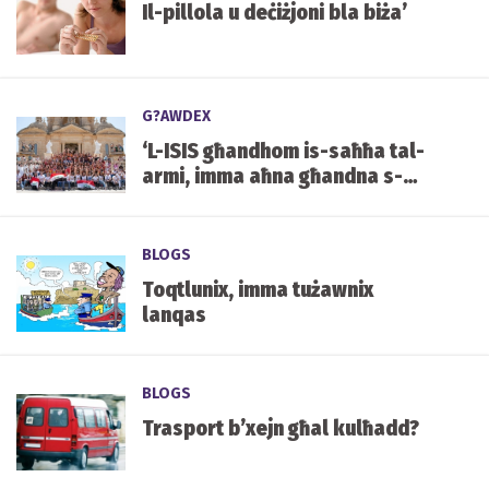
Il-pillola u deċiżjoni bla biża’
G?AWDEX
‘L-ISIS għandhom is-saħħa tal-
armi, imma aħna għandna s-
saħħa tal-fidi’
BLOGS
Toqtlunix, imma tużawnix
lanqas
BLOGS
Trasport b’xejn għal kulħadd?