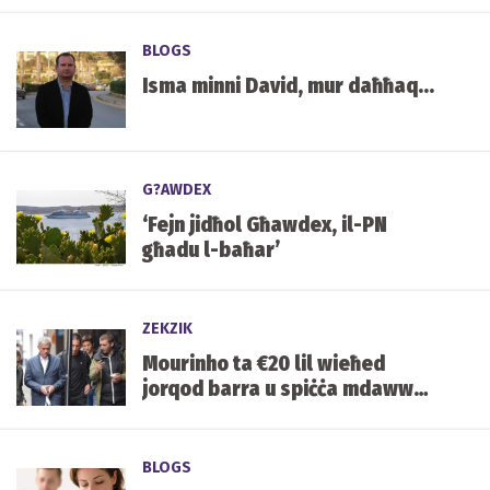
BLOGS
Isma minni David, mur daħħaq...
G?AWDEX
‘Fejn jidħol Għawdex, il-PN
għadu l-baħar’
ZEKZIK
Mourinho ta €20 lil wieħed
jorqod barra u spiċċa mdawwar
bihom
BLOGS