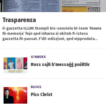
Trasparenza
Il-gazzetta ILLUM tkompli bis-sensiela bl-isem ‘Mawra
fil-memorja’ fejn qed inħarsu xi nkiteb fl-istess
gazzetta fil-passat. F’dil-edizzjoni, qed nipproduċu...
G?AWDEX
Ħoss sajfi b'messaġġ pożittiv
BLOGS
Piss Christ