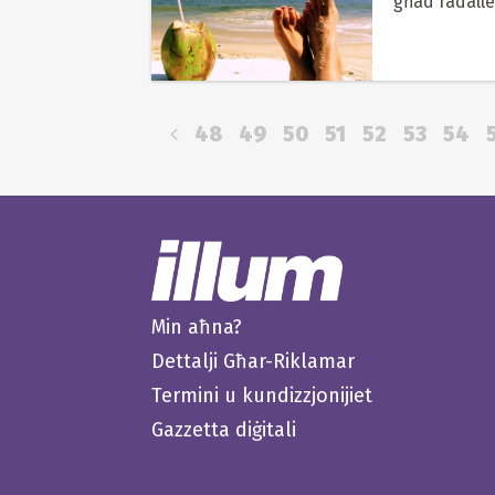
'għad fadalle
48
49
50
51
52
53
54
Min aħna?
Dettalji Għar-Riklamar
Termini u kundizzjonijiet
Gazzetta diġitali