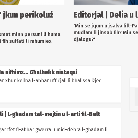
a' jkun perikoluż
Editorjal | Delia u 
'Min se jqum u jsalva lill-P
mudlam li jinsab fih? Min s
smat minn persuni li huma
djalogu?'
i fih sulfati li mhumiex
Ma nifhimx... Għalhekk nistaqsi
r xhur kellna l-aħbar uffiċjali li bħalissa iżjed
i | L-għadam tal-mejtin u l-arti fil-Belt
ġġarrfet fl-aħħar gwerra u mid-dehra l-għadam li