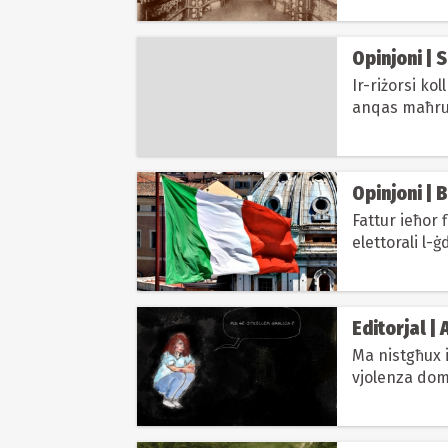
Opinjoni | 
Ir-riżorsi ko
anqas maħr
Opinjoni | B
Fattur ieħor 
elettorali l-ġ
Editorjal |
Ma nistgħux i
vjolenza dome