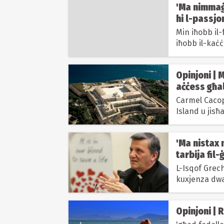
'Ma nimmaġi
hi l-passjo
Min iħobb il-
iħobb il-kaċċ
Ġimgħa...
Opinjoni | 
aċċess għa
Carmel Cacop
Island u jisħa
'Ma nistax 
tarbija fil-
L-Isqof Grech
kuxjenza dwar
Opinjoni | 