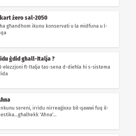
Skart żero sal-2050
llha għandhom ikunu konservati u la midfuna u l-
uqa
idu ġdid għall-Italja ?
fl-elezzjoni fl-Italja tas-sena d-dieħla hi s-sistema
dida
 Aħna
nkunu sereni, irridu nirreaġixxu bil-qawwi fuq il-
stika...għalhekk 'Aħna'...