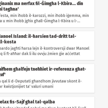
nanix ma nerfax fil-Ġimgħa l-Kbira... din
ni tagħna'
festa, min iħobb il-karozzi, min iħobb iġemma, min
a u min iħobb jgħix għall-Ġimgħa l-Kbira u l-
Manoel Island: il-ħarsien tad-dritt tal-
ll-kosta
ardo jagħti ħarsa lejn il-kontroversji dwar Manoel
q li fl-aħħar dak li ilu ovvju żmien ġie aċċettat
nifhem għalfejn tneħħiet ir-referenza għat-
ġuf'
 qal li d-Deputati għandhom jivvutaw skont il-
 kwistjonijiet ta' valuri umani
Relax fis-Sajf għal tal-qalba