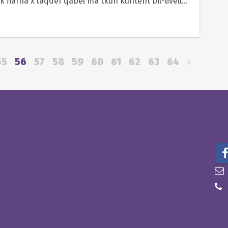
k ħafna x’taqdef qabel ma tkun kuntent bil-livell...
55
56
57
58
59
60
61
62
63
64