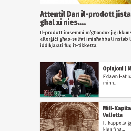
Attenti! Dan il-prodott jist
għal xi nies....
Il-prodott imsemmi m’għandux jiġi kkun
allerġiċi għas-sulfati minħabba li nstab l
iddikjarati fuq it-tikketta
Opinjoni | 
F’dawn l-aħħa
minn...
Mill-Kapital
Valletta
Il-kappella 
kien fiha...