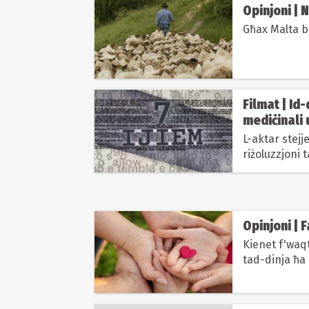
Opinjoni | 
Għax Malta b
Filmat | Id
mediċinali 
L-aktar stejj
riżoluzzjoni t
ta’ Nurember
Opinjoni | 
Kienet f'waq
tad-dinja ħa 
qed jagħti €5 