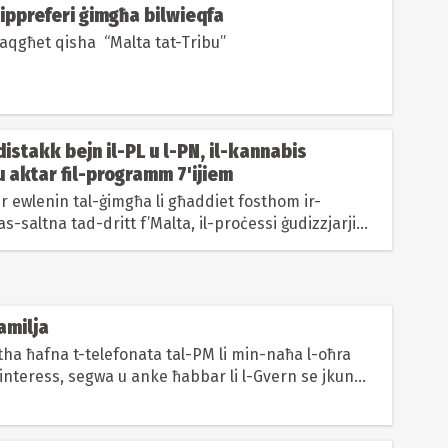
Nippreferi ġimgħa bilwieqfa
aqgħet qisha “Malta tat-Tribu”
-distakk bejn il-PL u l-PN, il-kannabis
u aktar fil-programm 7'ijiem
er ewlenin tal-ġimgħa li għaddiet fosthom ir-
as-saltna tad-dritt f’Malta, il-proċessi ġudizzjarji
g u...
Familja
tha ħafna t-telefonata tal-PM li min-naħa l-oħra
interess, segwa u anke ħabbar li l-Gvern se jkun
miljun...