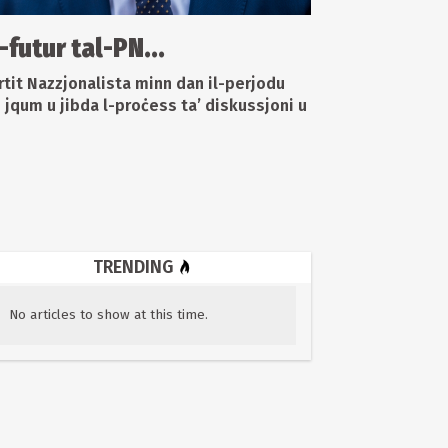
l-futur tal-PN...
artit Nazzjonalista minn dan il-perjodu
e jqum u jibda l-proċess ta’ diskussjoni u
TRENDING