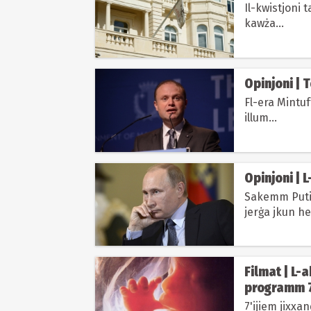
Il-kwistjoni 
kawża...
Opinjoni | 
Fl-era Mintuf
illum...
Opinjoni | 
Sakemm Putin 
jerġa jkun he
Filmat | L-
programm 7
7'ijiem jixxa