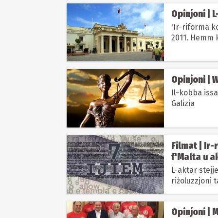
Opinjoni | L
'Ir-riforma k
2011. Hemm ko
implimentata.
Opi
Il-kobba issa
Galizia
Filmat | Ir
f'Malta u a
L-aktar stejj
riżoluzzjoni t
ta’ Nurember
Opinjoni | 