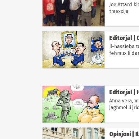
Joe Attard ki
tmexxija
E
Il-ħassieba 
fehmux li da
Editorjal 
Aħna vera, ma
jagħmel li jri
ġurnalist...
Opinjoni | 