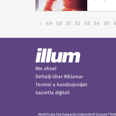
49
50
51
52
53
54
55
Min aħna?
Dettalji Għar-Riklamar
Termini u kundizzjonijiet
Gazzetta diġitali
MediaToday hija kumpanija indipendenti bbażata f'Malta