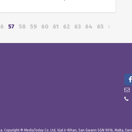
56
57
58
59
60
61
62
63
64
65
. Copyright © MediaToday Co. Ltd, Vjal ir-Riħan, San Ġwann SĠN 9016, Malta, Ewropa