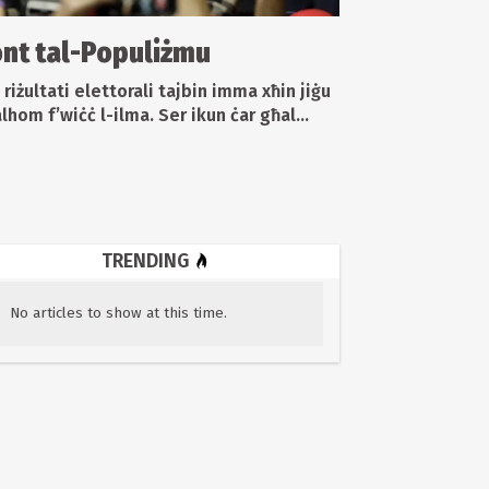
ont tal-Populiżmu
 riżultati elettorali tajbin imma xħin jiġu
alhom f’wiċċ l-ilma. Ser ikun ċar għal...
TRENDING