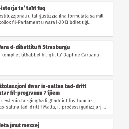
-istorja ta’ taħt fuq
ostituzzjonali u tal-ġustizzja ilha formulata sa mill-
llox fil-Parlament u wara l-2013 bdiet tiġi
 Kieku l-PN...
njoni | Wara d-dibattitu fi Strasburgu
 kompliet titħabbel bil-qtil ta’ Daphne Caruana
-riżoluzzjoni dwar is-saltna tad-dritt
ktar fil-programm 7'ijiem
er ewlenin tal-ġimgħa li għaddiet fosthom ir-
as-saltna tad-dritt f’Malta, il-proċessi ġudizzjarji
g u...
Meta jmut mexxej