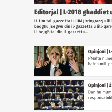
Editorjal | L-2018 għaddiet u
It-tim tal-gazzetta ILLUM jirringrazzja lil
baqgħu jsegwu din il-gazzetta u lill-qarr
il-bejgħ ta’ din il-gazzetta...
Opinjoni | 
F’Malta nilme
ħafna mill-p
Opinjoni | 
Dan hu mument
responsabilit