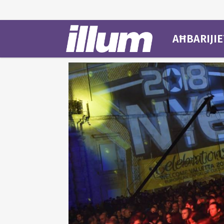
AĦBARIJIE