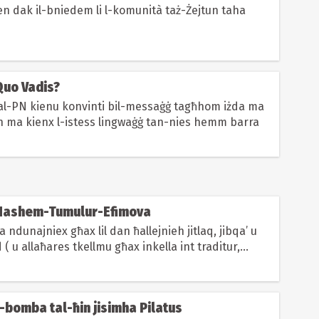
en dak il-bniedem li l-komunità taż-Żejtun taha
ditorjal | Quo Vadis?
tal-PN kienu konvinti bil-messaġġ tagħhom iżda ma
n ma kienx l-istess lingwaġġ tan-nies hemm barra
| Hashem-Tumulur-Efimova
 ndunajniex għax lil dan ħallejnieh jitlaq, jibqa’ u
d ( u allaħares tkellmu għax inkella int traditur,
Il-bomba tal-ħin jisimha Pilatus