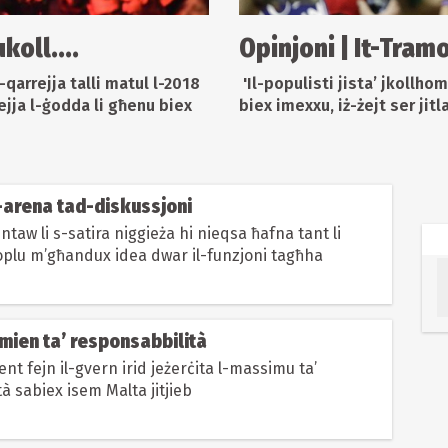
koll....
Opinjoni | It-Tram
l-qarrejja talli matul l-2018
'Il-populisti jista’ jkollhom
ejja l-ġodda li għenu biex
biex imexxu, iż-żejt ser jitl
L-arena tad-diskussjoni
ntaw li s-satira niggieża hi nieqsa ħafna tant li
oplu m’għandux idea dwar il-funzjoni tagħha
Żmien ta’ responsabbilità
 fejn il-gvern irid jeżerċita l-massimu ta’
à sabiex isem Malta jitjieb