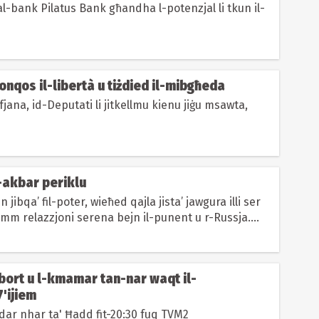
tal-bank Pilatus Bank għandha l-potenzjal li tkun il-
Tonqos il-libertà u tiżdied il-mibgħeda
fjana, id-Deputati li jitkellmu kienu jiġu msawta,
L-akbar periklu
jibqa’ fil-poter, wieħed qajla jista’ jawgura illi ser
mm relazzjoni serena bejn il-punent u r-Russja....
abort u l-kmamar tan-nar waqt il-
'ijiem
ndar nhar ta' Ħadd fit-20:30 fuq TVM2