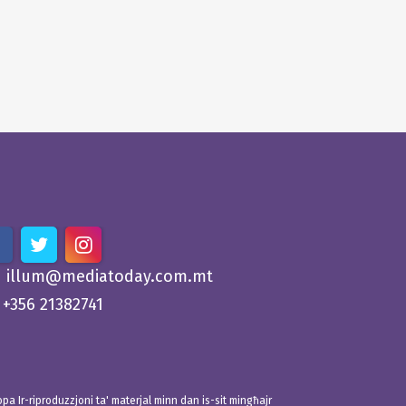
illum@mediatoday.com.mt
+356 21382741
 Ir-riproduzzjoni ta' materjal minn dan is-sit mingħajr