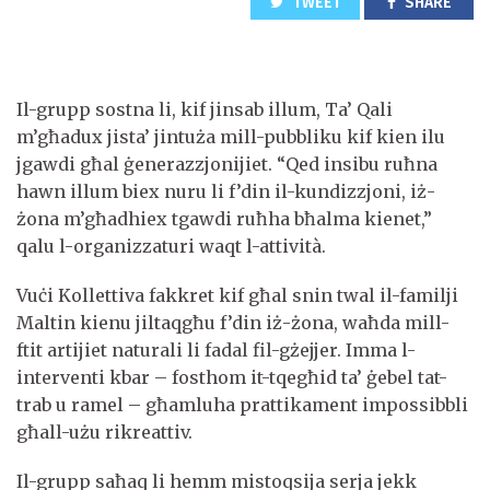
TWEET
SHARE
Il-grupp sostna li, kif jinsab illum, Ta’ Qali
m’għadux jista’ jintuża mill-pubbliku kif kien ilu
jgawdi għal ġenerazzjonijiet. “Qed insibu ruħna
hawn illum biex nuru li f’din il-kundizzjoni, iż-
żona m’għadhiex tgawdi ruħha bħalma kienet,”
qalu l-organizzaturi waqt l-attività.
Vuċi Kollettiva fakkret kif għal snin twal il-familji
Maltin kienu jiltaqgħu f’din iż-żona, waħda mill-
ftit artijiet naturali li fadal fil-gżejjer. Imma l-
interventi kbar – fosthom it-tqegħid ta’ ġebel tat-
trab u ramel – għamluha prattikament impossibbli
għall-użu rikreattiv.
Il-grupp saħaq li hemm mistoqsija serja jekk