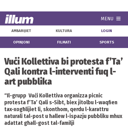
MENU
Navi
AĦBARIJIET
KULTURA
LOGIN
OPINJONI
FILMATI
SPORTS
Vuċi Kollettiva bi protesta f’Ta’
Qali kontra l-interventi fuq l-
art pubblika
“Il-grupp Vuċi Kollettiva organizza picnic
protesta f’Ta’ Qali s-Sibt, biex jitolbu l-waqfien
tax-xogħlijiet li, skonthom, qerdu l-karattru
naturali tal-post u ħallew l-ispazju pubbliku mhux
adattat għall-gost tal-familji