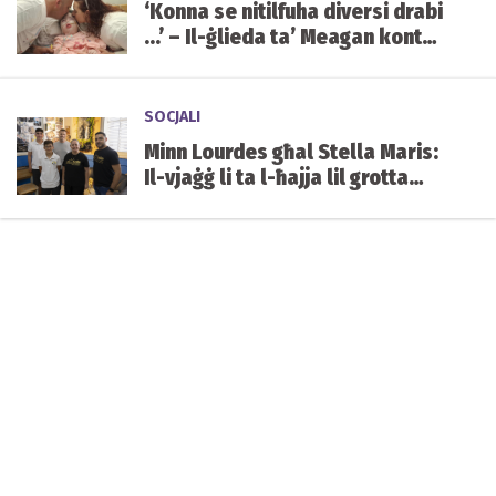
‘Konna se nitilfuha diversi drabi
...’ – Il-ġlieda ta’ Meagan kontra
kundizzjoni ġenetika ultrarari
SOCJALI
Minn Lourdes għal Stella Maris:
Il-vjaġġ li ta l-ħajja lil grotta
mibnija mill-istudenti