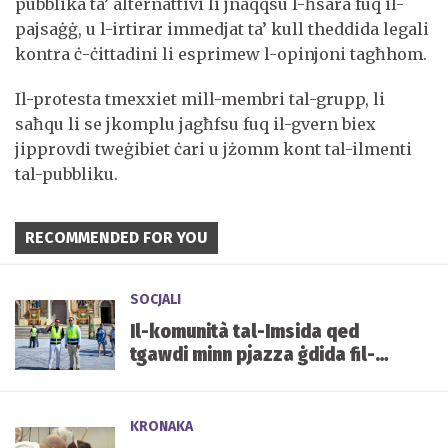
pubblika ta’ alternattivi li jnaqqsu l-ħsara fuq il-
pajsaġġ, u l-irtirar immedjat ta’ kull theddida legali
kontra ċ-ċittadini li esprimew l-opinjoni tagħhom.
Il-protesta tmexxiet mill-membri tal-grupp, li
saħqu li se jkomplu jagħfsu fuq il-gvern biex
jipprovdi tweġibiet ċari u jżomm kont tal-ilmenti
tal-pubbliku.
RECOMMENDED FOR YOU
SOCJALI
Il-komunità tal-Imsida qed
tgawdi minn pjazza ġdida fil-
qalba tal-lokalità
KRONAKA