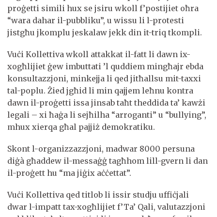
proġetti simili hux se jsiru wkoll f’postijiet oħra
“wara dahar il-pubbliku”, u wissu li l-protesti
jistgħu jkomplu jeskalaw jekk din it-triq tkompli.
Vuċi Kollettiva wkoll attakkat il-fatt li dawn ix-
xogħlijiet ġew imbuttati ’l quddiem mingħajr ebda
konsultazzjoni, minkejja li qed jitħallsu mit-taxxi
tal-poplu. Żied jgħid li min qajjem leħnu kontra
dawn il-proġetti issa jinsab taħt theddida ta’ kawżi
legali – xi ħaġa li sejħilha “arroganti” u “bullying”,
mhux xierqa għal pajjiż demokratiku.
Skont l-organizzazzjoni, madwar 8000 persuna
diġà għaddew il-messaġġ tagħhom lill-gvern li dan
il-proġett hu “ma jiġix aċċettat”.
Vuċi Kollettiva qed titlob li issir studju uffiċjali
dwar l-impatt tax-xogħlijiet f’Ta’ Qali, valutazzjoni