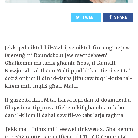
TWEET
SHARE
Jekk qed nikteb bil-Malti, se nikteb fire engine jew
fajerenġin? Roundabout jew rawndebawt?
Għalkemm ma tantx għamlu ħoss, il-Kunsill
Nazzjonali tal-Ilsien Malti ppubblika t-tieni sett ta’
deċiżjonijiet li din id-darba jiffukaw fuq il-kitba tal-
kliem mill-Ingliż għall-Malti.
Il-gazzetta ILLUM tat ħarsa lejn dan id-dokument u
fil-qasir se tipprova tfiehem kif għandna niktbu
dan il-kliem li daħal sew fil-vokabularju tagħna.
Jekk ma tifhimx mill-ewwel tinkwetax. Għalkemm
id-deċiżjonijiet saru uffiċjali fil-11 ta’ Diċembru ta’