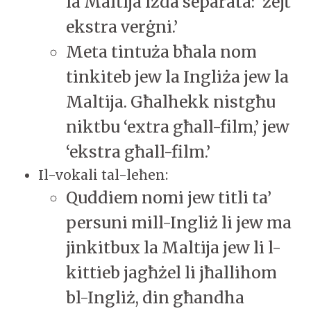
la Maltija iżda separata: ‘żejt
ekstra verġni.’
Meta tintuża bħala nom
tinkiteb jew la Ingliża jew la
Maltija. Għalhekk nistgħu
niktbu ‘extra għall-film,’ jew
‘ekstra għall-film.’
Il-vokali tal-leħen:
Quddiem nomi jew titli ta’
persuni mill-Ingliż li jew ma
jinkitbux la Maltija jew li l-
kittieb jagħżel li jħallihom
bl-Ingliż, din għandha