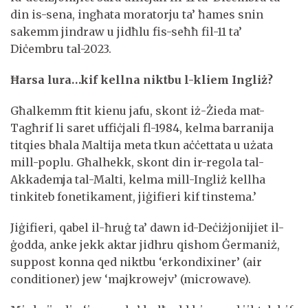
din is-sena, ingħata moratorju ta’ ħames snin
sakemm jindraw u jidħlu fis-seħħ fil-11 ta’
Diċembru tal-2023.
Ħarsa lura…kif kellna niktbu l-kliem Ingliż?
Għalkemm ftit kienu jafu, skont iż-Żieda mat-
Tagħrif li saret uffiċjali fl-1984, kelma barranija
titqies bħala Maltija meta tkun aċċettata u użata
mill-poplu. Għalhekk, skont din ir-regola tal-
Akkademja tal-Malti, kelma mill-Ingliż kellha
tinkiteb fonetikament, jiġifieri kif tinstema.’
Jiġifieri, qabel il-ħruġ ta’ dawn id-Deċiżjonijiet il-
ġodda, anke jekk aktar jidhru qishom Ġermaniż,
suppost konna qed niktbu ‘erkondixiner’ (air
conditioner) jew ‘majkrowejv’ (microwave).