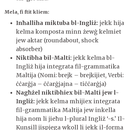
Mela, fi ftit kliem:
Inħalliha miktuba bl-Ingliż:
jekk hija
kelma komposta minn żewġ kelmiet
jew aktar (roundabout, shock
absorber)
Niktibha bil-
Malti:
jekk kelma bl-
Ingliż hija integrata fil-grammatika
Maltija (Nomi: brejk – brejkijiet, Verbi:
ċċarġja – ċċarġjajna – tiċċarġja)
Nagħżel niktibhiex bil-
Malti jew l-
Ingliż:
jekk kelma mhijiex integrata
fil-grammatika Maltija jew inkella
hija nom li jieħu l-plural Ingliż ‘-s.’ Il-
Kunsill jispjega wkoll li jekk il-forma