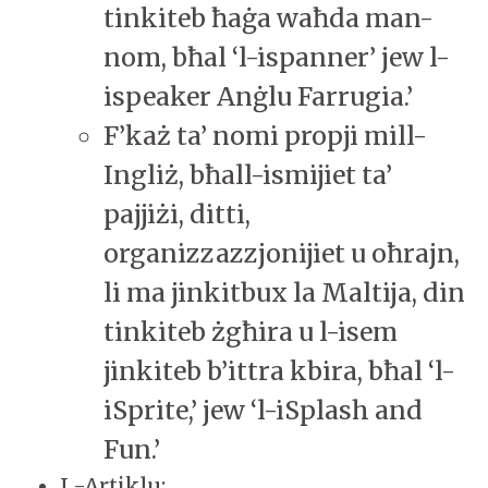
tinkiteb ħaġa waħda man-
nom, bħal ‘l-ispanner’ jew l-
ispeaker Anġlu Farrugia.’
F’każ ta’ nomi propji mill-
Ingliż, bħall-ismijiet ta’
pajjiżi, ditti,
organizzazzjonijiet u oħrajn,
li ma jinkitbux la Maltija, din
tinkiteb żgħira u l-isem
jinkiteb b’ittra kbira, bħal ‘l-
iSprite,’ jew ‘l-iSplash and
Fun.’
L-Artiklu: