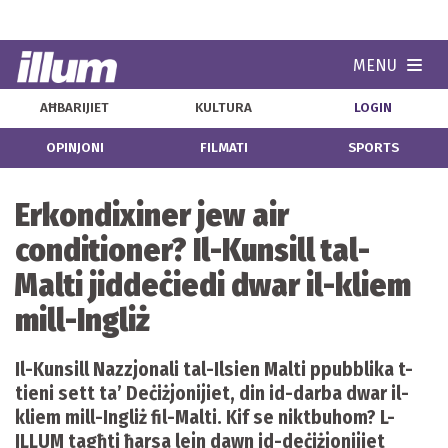
MENU
Navi
AĦBARIJIET
KULTURA
LOGIN
OPINJONI
FILMATI
SPORTS
Erkondixiner jew air
conditioner? Il-Kunsill tal-
Malti jiddeċiedi dwar il-kliem
mill-Ingliż
Il-Kunsill Nazzjonali tal-Ilsien Malti ppubblika t-
tieni sett ta’ Deċiżjonijiet, din id-darba dwar il-
kliem mill-Ingliż fil-Malti. Kif se niktbuhom? L-
ILLUM tagħti ħarsa lejn dawn id-deċiżjonijiet