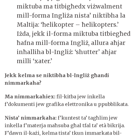
miktuba ma titbigħedx viżwalment
mill-forma Ingliża nista’ niktibha la
Maltija: ‘ħelikopter – ħelikopters.’
Iżda, jekk il-forma miktuba titbiegħed
ħafna mill-forma Ingliż, allura aħjar
inħalliha bl-Ingliż: ‘shutter’ aħjar
milli ‘xater.’
Jekk kelma se niktibha bl-Ingliż għandi
nimmarkaha?
Ma nimmarkahiex:
fil-kitba jew inkella
f’dokumenti jew grafika elettronika u ppubblikata.
Nista’ nimmarkaha:
f’kuntest ta’ tagħlim jew
inkella f’materja maħsuba għal tfal ta’ età bikrija.
F’dawn il-każi, kelma tista’ tkun immarkata bil-