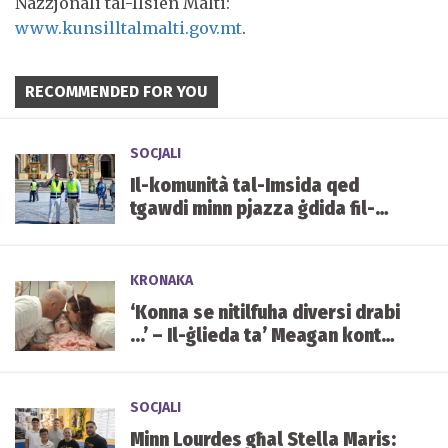
Nazzjonali tal-Ilsien Malti:
www.kunsilltalmalti.gov.mt
.
RECOMMENDED FOR YOU
SOCJALI
Il-komunità tal-Imsida qed
tgawdi minn pjazza ġdida fil-
qalba tal-lokalità
KRONAKA
‘Konna se nitilfuha diversi drabi
...’ – Il-ġlieda ta’ Meagan kontra
kundizzjoni ġenetika ultrarari
SOCJALI
Minn Lourdes għal Stella Maris: