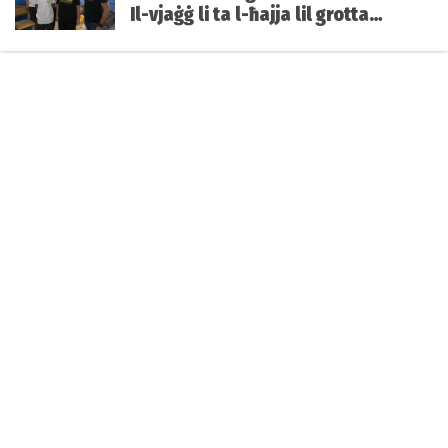
Il-vjaġġ li ta l-ħajja lil grotta
mibnija mill-istudenti