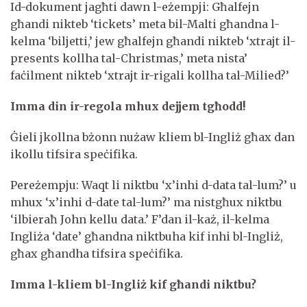
Id-dokument jagħti dawn l-eżempji: Għalfejn
għandi nikteb ‘tickets’ meta bil-Malti għandna l-
kelma ‘biljetti,’ jew għalfejn għandi nikteb ‘xtrajt il-
presents kollha tal-Christmas,’ meta nista’
faċilment nikteb ‘xtrajt ir-rigali kollha tal-Milied?’
Imma din ir-regola mhux dejjem tgħodd!
Ġieli jkollna bżonn nużaw kliem bl-Ingliż għax dan
ikollu tifsira speċifika.
Pereżempju: Waqt li niktbu ‘x’inhi d-data tal-lum?’ u
mhux ‘x’inhi d-date tal-lum?’ ma nistgħux niktbu
‘ilbieraħ John kellu data.’ F’dan il-każ, il-kelma
Ingliża ‘date’ għandna niktbuha kif inhi bl-Ingliż,
għax għandha tifsira speċifika.
Imma l-kliem bl-Ingliż kif għandi niktbu?