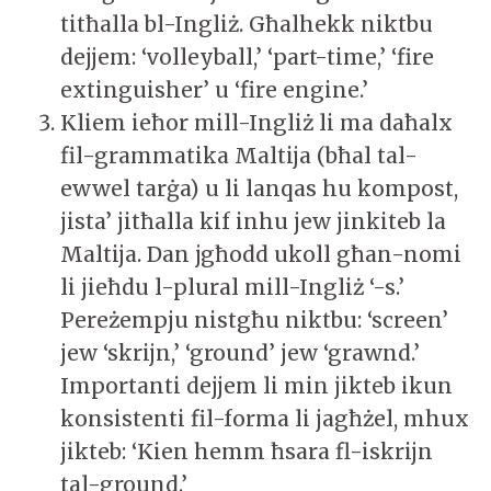
titħalla bl-Ingliż. Għalhekk niktbu
dejjem: ‘volleyball,’ ‘part-time,’ ‘fire
extinguisher’ u ‘fire engine.’
Kliem ieħor mill-Ingliż li ma daħalx
fil-grammatika Maltija (bħal tal-
ewwel tarġa) u li lanqas hu kompost,
jista’ jitħalla kif inhu jew jinkiteb la
Maltija. Dan jgħodd ukoll għan-nomi
li jieħdu l-plural mill-Ingliż ‘-s.’
Pereżempju nistgħu niktbu: ‘screen’
jew ‘skrijn,’ ‘ground’ jew ‘grawnd.’
Importanti dejjem li min jikteb ikun
konsistenti fil-forma li jagħżel, mhux
jikteb: ‘Kien hemm ħsara fl-iskrijn
tal-ground.’