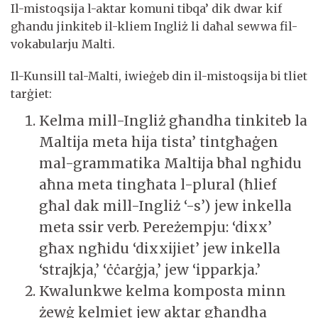
Il-mistoqsija l-aktar komuni tibqa’ dik dwar kif
għandu jinkiteb il-kliem Ingliż li daħal sewwa fil-
vokabularju Malti.
Il-Kunsill tal-Malti, iwieġeb din il-mistoqsija bi tliet
tarġiet:
Kelma mill-Ingliż għandha tinkiteb la
Maltija meta hija tista’ tintgħaġen
mal-grammatika Maltija bħal ngħidu
aħna meta tingħata l-plural (ħlief
għal dak mill-Ingliż ‘-s’) jew inkella
meta ssir verb. Pereżempju: ‘dixx’
għax ngħidu ‘dixxijiet’ jew inkella
‘strajkja,’ ‘ċċarġja,’ jew ‘ipparkja.’
Kwalunkwe kelma komposta minn
żewġ kelmiet jew aktar għandha