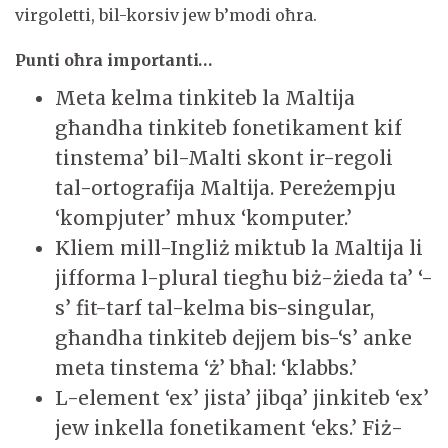
virgoletti, bil-korsiv jew b’modi oħra.
Punti oħra importanti…
Meta kelma tinkiteb la Maltija
għandha tinkiteb fonetikament kif
tinstema’ bil-Malti skont ir-regoli
tal-ortografija Maltija. Pereżempju
‘kompjuter’ mhux ‘komputer.’
Kliem mill-Ingliż miktub la Maltija li
jifforma l-plural tiegħu biż-żieda ta’ ‘-
s’ fit-tarf tal-kelma bis-singular,
għandha tinkiteb dejjem bis-‘s’ anke
meta tinstema ‘ż’ bħal: ‘klabbs.’
L-element ‘ex’ jista’ jibqa’ jinkiteb ‘ex’
jew inkella fonetikament ‘eks.’ Fiż-