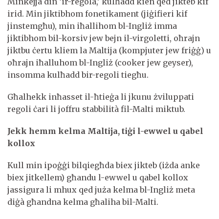
Minkejja din ‘ir-regola,’ kulħadd kien qed jikteb kif
irid. Min jiktibhom fonetikament (jiġifieri kif
jinstemgħu), min iħallihom bl-Ingliż imma
jiktibhom bil-korsiv jew bejn il-virgoletti, oħrajn
jiktbu ċertu kliem la Maltija (kompjuter jew friġġ) u
oħrajn iħalluhom bl-Ingliż (cooker jew geyser),
insomma kulħadd bir-regoli tiegħu.
Għalhekk inħasset il-ħtieġa li jkunu żviluppati
regoli ċari li joffru stabbilità fil-Malti miktub.
Jekk hemm kelma Maltija, tiġi l-ewwel u qabel
kollox
Kull min ipoġġi bilqiegħda biex jikteb (iżda anke
biex jitkellem) għandu l-ewwel u qabel kollox
jassigura li mhux qed juża kelma bl-Ingliż meta
diġà għandna kelma għaliha bil-Malti.