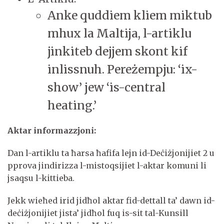
Anke quddiem kliem miktub
mhux la Maltija, l-artiklu
jinkiteb dejjem skont kif
inlissnuh. Pereżempju: ‘ix-
show’ jew ‘is-central
heating.’
Aktar informazzjoni:
Dan l-artiklu ta ħarsa ħafifa lejn id-Deċiżjonijiet 2 u
pprova jindirizza l-mistoqsijiet l-aktar komuni li
jsaqsu l-kittieba.
Jekk wieħed irid jidħol aktar fid-dettall ta’ dawn id-
deċiżjonijiet jista’ jidħol fuq is-sit tal-Kunsill