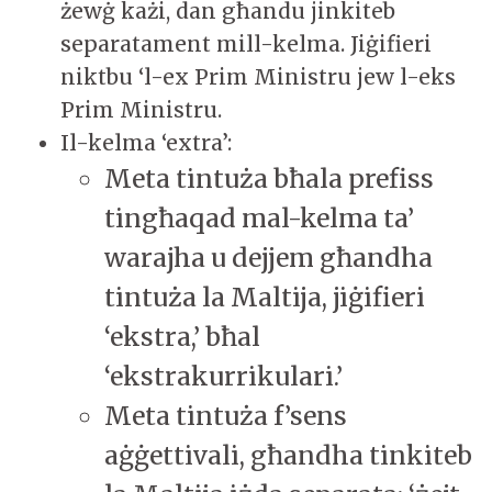
żewġ każi, dan għandu jinkiteb
separatament mill-kelma. Jiġifieri
niktbu ‘l-ex Prim Ministru jew l-eks
Prim Ministru.
Il-kelma ‘extra’:
Meta tintuża bħala prefiss
tingħaqad mal-kelma ta’
warajha u dejjem għandha
tintuża la Maltija, jiġifieri
‘ekstra,’ bħal
‘ekstrakurrikulari.’
Meta tintuża f’sens
aġġettivali, għandha tinkiteb