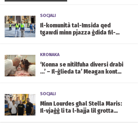
SOCJALI
Il-komunità tal-Imsida qed
tgawdi minn pjazza ġdida fil-
qalba tal-lokalità
KRONAKA
‘Konna se nitilfuha diversi drabi
...’ – Il-ġlieda ta’ Meagan kontra
kundizzjoni ġenetika ultrarari
SOCJALI
Minn Lourdes għal Stella Maris:
Il-vjaġġ li ta l-ħajja lil grotta
mibnija mill-istudenti