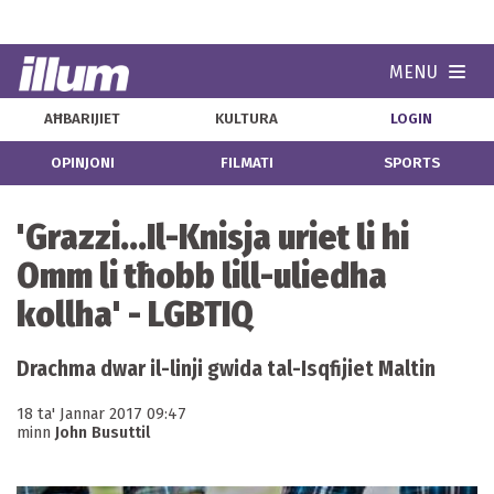
MENU
Navi
AĦBARIJIET
KULTURA
LOGIN
OPINJONI
FILMATI
SPORTS
'Grazzi...Il-Knisja uriet li hi
Omm li tħobb lill-uliedha
kollha' - LGBTIQ
Drachma dwar il-linji gwida tal-Isqfijiet Maltin
18 ta' Jannar 2017 09:47
minn
John Busuttil