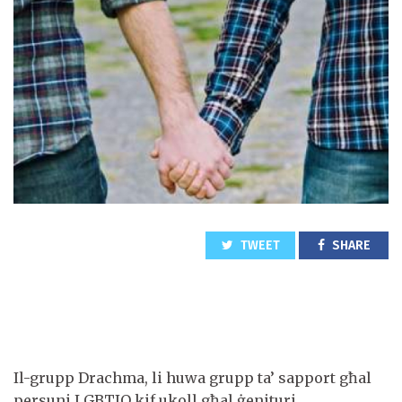
TWEET
SHARE
Il-grupp Drachma, li huwa grupp ta’ sapport għal
persuni LGBTIQ kif ukoll għal ġenituri