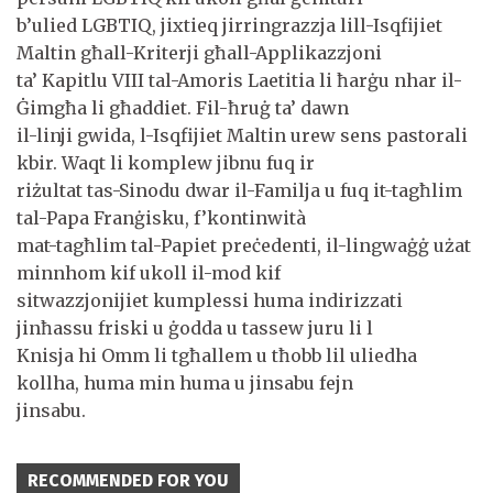
b’ulied LGBTIQ, jixtieq jirringrazzja lill-Isqfijiet
Maltin għall-Kriterji għall-Applikazzjoni
ta’ Kapitlu VIII tal-Amoris Laetitia li ħarġu nhar il-
Ġimgħa li għaddiet. Fil-ħruġ ta’ dawn
il-linji gwida, l-Isqfijiet Maltin urew sens pastorali
kbir. Waqt li komplew jibnu fuq ir
riżultat tas-Sinodu dwar il-Familja u fuq it-tagħlim
tal-Papa Franġisku, f’kontinwità
mat-tagħlim tal-Papiet preċedenti, il-lingwaġġ użat
minnhom kif ukoll il-mod kif
sitwazzjonijiet kumplessi huma indirizzati
jinħassu friski u ġodda u tassew juru li l
Knisja hi Omm li tgħallem u tħobb lil uliedha
kollha, huma min huma u jinsabu fejn
jinsabu.
RECOMMENDED FOR YOU