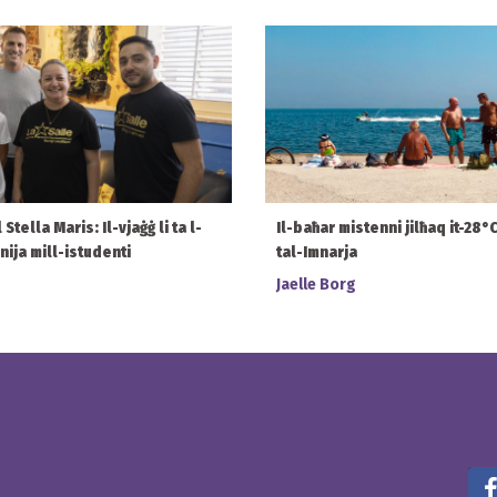
tella Maris: Il-vjaġġ li ta l-
Il-baħar mistenni jilħaq it-28
bnija mill-istudenti
tal-Imnarja
Jaelle Borg