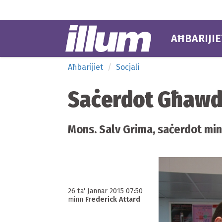
AĦBARIJIE
Aħbarijiet
Socjali
Saċerdot Għawdx
Mons. Salv Grima, saċerdot mi
26 ta' Jannar 2015 07:50
minn
Frederick Attard