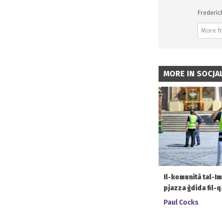
Frederic
More f
MORE IN SOCJAL
Il-komunità tal-I
pjazza ġdida fil-q
Paul Cocks