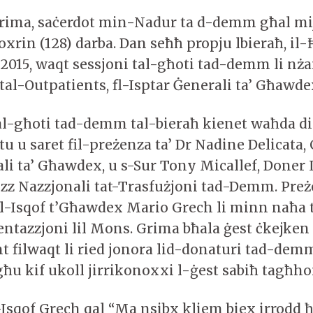
rima, saċerdot min-Nadur ta d-demm għal mi
oxrin (128) darba. Dan seħħ propju lbieraħ, il
r 2015, waqt sessjoni tal-għoti tad-demm li n
tal-Outpatients, fl-Isptar Ġenerali ta’ Għawde
tal-għoti tad-demm tal-bieraħ kienet waħda di
u u saret fil-preżenza ta’ Dr Nadine Delicata, 
li ta’ Għawdex, u s-Sur Tony Micallef, Doner L
izz Nazzjonali tat-Trasfużjoni tad-Demm. Pre
-Isqof t’Għawdex Mario Grech li minn naħa 
ntazzjoni lil Mons. Grima bħala ġest ċkejken 
 filwaqt li ried jonora lid-donaturi tad-demm
għu kif ukoll jirrikonoxxi l-ġest sabiħ tagħh
Isqof Grech qal “Ma nsibx kliem biex irrodd ħ