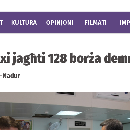
T
KULTURA
OPINJONI
FILMATI
IMP
i jagħti 128 borża de
n-Nadur