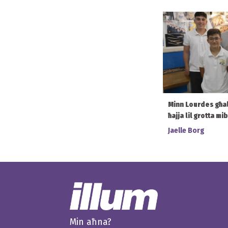
Minn Lourdes għal S
ħajja lil grotta mi
Jaelle Borg
Min aħna?