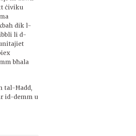
t ċiviku
uma
ixbah dik l-
bbli li d-
nitajiet
biex
demm bħala
m tal-Ħadd,
bar id-demm u