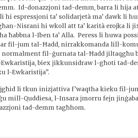
demm. Id-donazzjoni tad-demm, barra li hija at
li hi espressjoni ta’ solidarjetà ma’ dawk li h
għan-Nisrani hi wkoll att ta’ karità erojka li j
ha ħabbna l-Iben ta’ Alla. Peress li huwa possi
r fil-jum tal-Ħadd, nirrakkomanda lill-komu
li normalment fil-ġurnata tal-Ħadd jiltaqgħu 
l-Ewkaristija, biex jikkunsidraw l-għoti tad-
u l-Ewkaristija”.
għid li tkun inizjattiva f’waqtha kieku fil-ju
rġu mill-Quddiesa, l-Insara jmorru fejn jinġa
azzjoni tad-demm tagħhom.