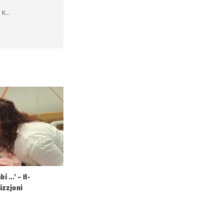
K...
 ...’ – Il-
izzjoni