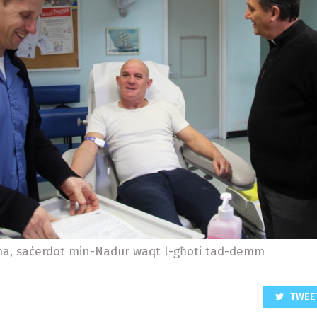
ma, saċerdot min-Nadur waqt l-għoti tad-demm
TWEE