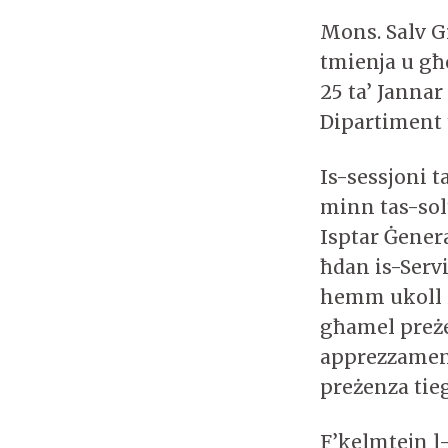
Mons. Salv G
tmienja u għ
25 ta’ Janna
Dipartiment 
Is-sessjoni 
minn tas-solt
Isptar Ġenera
ħdan is-Serv
hemm ukoll l
għamel preże
apprezzament
preżenza tie
F’kelmtejn l-