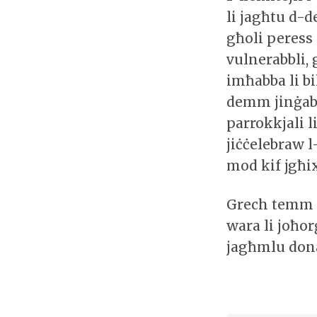
li jagħtu d-
għoli peress 
vulnerabbli, 
imħabba li bi
demm jinġaba
parrokkjali 
jiċċelebraw 
mod kif jgħix
Grech temm j
wara li joħo
jagħmlu don