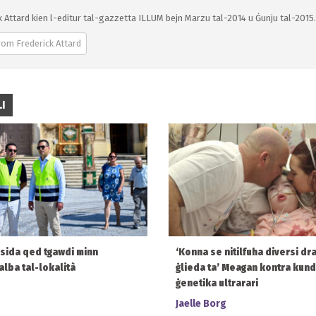
k Attard kien l-editur tal-gazzetta ILLUM bejn Marzu tal-2014 u Ġunju tal-2015. 
rom Frederick Attard
I
msida qed tgawdi minn
‘Konna se nitilfuha diversi drabi
alba tal-lokalità
ġlieda ta’ Meagan kontra kund
ġenetika ultrarari
Jaelle Borg