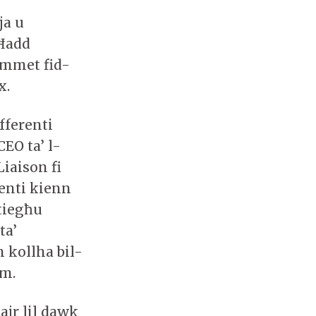
ja u
-Ħadd
żammet fid-
x.
fferenti
CEO ta’ l-
iaison fi
żenti kienn
tiegħu
ta’
 kollha bil-
om.
ajr lil dawk