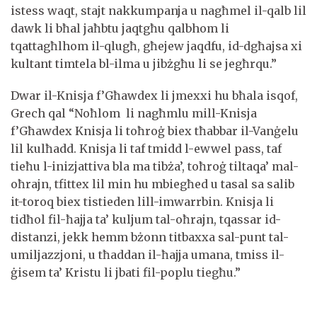
istess waqt, stajt nakkumpanja u nagħmel il-qalb lil
dawk li bħal jaħbtu jaqtgħu qalbhom li
tqattagħlhom il-qlugħ, għejew jaqdfu, id-dgħajsa xi
kultant timtela bl-ilma u jibżgħu li se jegħrqu.”
Dwar il-Knisja f’Għawdex li jmexxi hu bħala isqof,
Grech qal “Noħlom li nagħmlu mill-Knisja
f’Għawdex Knisja li toħroġ biex tħabbar il-Vanġelu
lil kulħadd. Knisja li taf tmidd l-ewwel pass, taf
tieħu l-inizjattiva bla ma tibża’, toħroġ tiltaqa’ mal-
oħrajn, tfittex lil min hu mbiegħed u tasal sa salib
it-toroq biex tistieden lill-imwarrbin. Knisja li
tidħol fil-ħajja ta’ kuljum tal-oħrajn, tqassar id-
distanzi, jekk hemm bżonn titbaxxa sal-punt tal-
umiljazzjoni, u tħaddan il-ħajja umana, tmiss il-
ġisem ta’ Kristu li jbati fil-poplu tiegħu.”