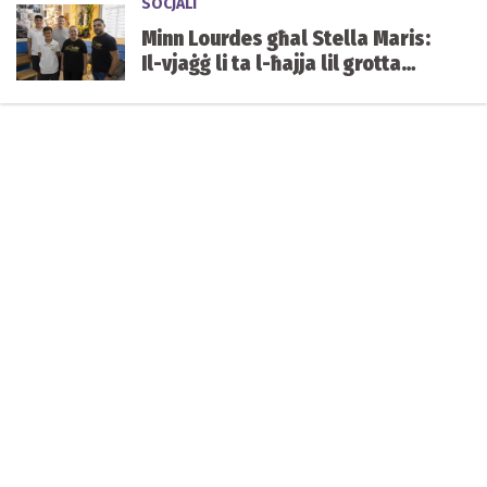
SOCJALI
Minn Lourdes għal Stella Maris:
Il-vjaġġ li ta l-ħajja lil grotta
mibnija mill-istudenti