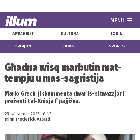
MENU
Navi
AĦBARIJIET
KULTURA
LOGIN
OPINJONI
FILMATI
SPORTS
Għadna wisq marbutin mat-
tempju u mas-sagristija
Mario Grech jikkummenta dwar is-sitwazzjoni
preżenti tal-Knisja f’pajjiżna.
25 ta' Jannar 2015 16:45
minn
Frederick Attard