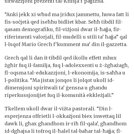
sitwazzjoni preżenti tal-Knisja f’pajjiżna.
“Anki jekk xi wħud ma jridux jammettu, huwa fatt li
fis-soċjetà qed iseħħu bidliet kbar. Seħħ tibdil fil-
qasam demografiku, fil-viżjoni dwar il-ħajja, fir-
riferimenti valorjali, fil-mudelli u stili ta’ ħajja” qal
l-Isqof Mario Grech f’kumment ma’ din il-gazzetta.
Grech qal li dan it-tibdil qed ikollu effett mhux
żgħir fuq il-familja, fuq l-adolexxenti u ż-żgħażagħ,
fl-oqsma tal-edukazzjoni, l-ekonomija, is-saħħa u
l-politika. “Ma jistax jonqos li jolqot ukoll id-
dimensjoni spiritwali ta’ ġensna u għandu
riperkussjonijiet fuq il-komunità ekkleżjali.”
Tkellem ukoll dwar il-viżta pastorali. “Din l-
esperjenza offrietli l-okkażjoni biex inwettaq lil
dawk li, għax għandhom ir-riħ fil-qala’, għandhom
id-dgħajsa li tofroq il-ħalel tal-baħar tal-ħajja; fl-