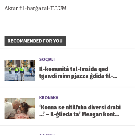
Aktar fil-ħarġa tal-ILLUM
RECOMMENDED FOR YOU
SOCJALI
Il-komunità tal-Imsida qed
tgawdi minn pjazza ġdida fil-
qalba tal-lokalità
KRONAKA
‘Konna se nitilfuha diversi drabi
...’ – Il-ġlieda ta’ Meagan kontra
kundizzjoni ġenetika ultrarari