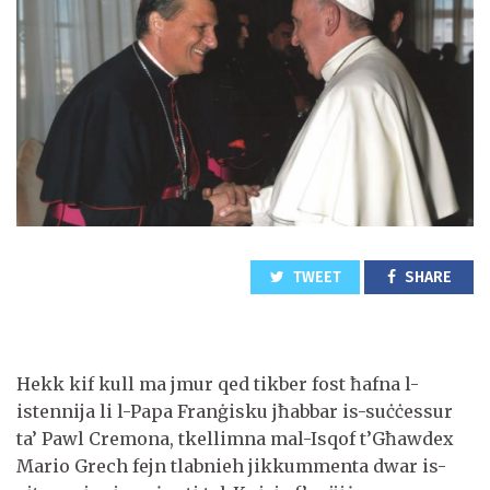
TWEET
SHARE
Hekk kif kull ma jmur qed tikber fost ħafna l-
istennija li l-Papa Franġisku jħabbar is-suċċessur
ta’ Pawl Cremona, tkellimna mal-Isqof t’Għawdex
Mario Grech fejn tlabnieh jikkummenta dwar is-