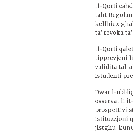
Il-Qorti ċaħd
taħt Regolame
kellhiex għal
ta’ revoka ta’
Il-Qorti qale
tipprevjeni l
validità tal-
istudenti pr
Dwar l-obbligu
osservat li i
prospettivi s
istituzzjoni 
jistgħu jkunu