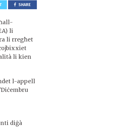
T
SHARE
ħall-
A) li
ra li rregħet
rojbixxiet
lità li kien
ħdet l-appell
f’Diċembru
enti diġà