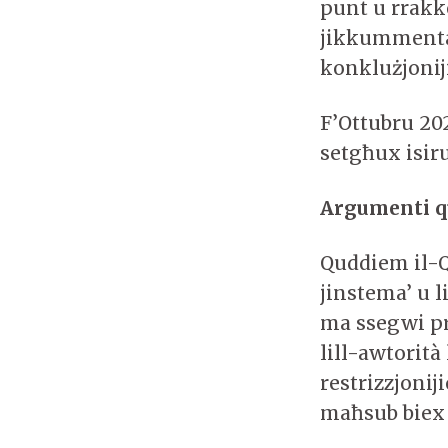
punt u rrakk
jikkummenta 
konklużjoniji
F’Ottubru 20
setgħux isiru
Argumenti q
Quddiem il-Qo
jinstema’ u 
ma ssegwi pro
lill-awtorità
restrizzjonij
maħsub biex 