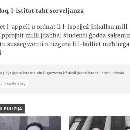
uq, l-istitut taħt sorveljanza
et l-appell u ordnat li l-ispejjeż jitħallsu mil
u pprojbit milli jdaħħal studenti ġodda sake
tu sussegwenti u tiżgura li l-bidliet meħtieġ
.
rg hija ġurnalista ma' din il-gazzetta kif ukoll ġurnalista tal-qorti u tinsab ...
rom Jaelle Borg
U PULIZIJA