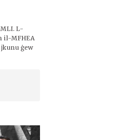
l-MLI. L-
mm il-MFHEA
a jkunu ġew