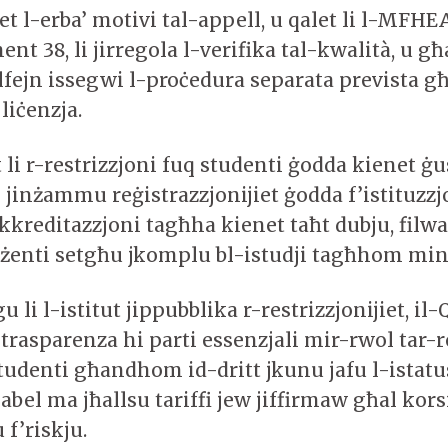
et l-erba’ motivi tal-appell, u qalet li l-MFHE
nt 38, li jirregola l-verifika tal-kwalità, u 
fejn issegwi l-proċedura separata prevista għ
 liċenzja.
t li r-restrizzjoni fuq studenti ġodda kienet ġu
i jinżammu reġistrazzjonijiet ġodda f’istituzzjo
akkreditazzjoni tagħha kienet taħt dubju, filwaq
eżenti setgħu jkomplu bl-istudji tagħhom ming
 li l-istitut jippubblika r-restrizzjonijiet, il-
t-trasparenza hi parti essenzjali mir-rwol tar-r
tudenti għandhom id-dritt jkunu jafu l-istatus
qabel ma jħallsu tariffi jew jiffirmaw għal korsi
 f’riskju.