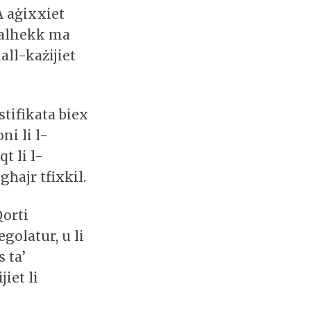
A aġixxiet
għalhekk ma
all-każijiet
stifikata biex
ni li l-
t li l-
ħajr tfixkil.
Qorti
egolatur, u li
 ta’
jiet li