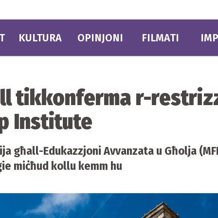
T
KULTURA
OPINJONI
FILMATI
IMP
ll tikkonferma r-restrizz
 Institute
ltija għall-Edukazzjoni Avvanzata u Għolja (MF
l ġie miċħud kollu kemm hu