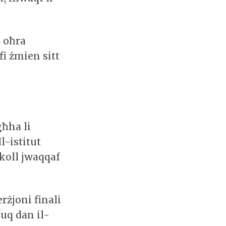
8 oħra
fi żmien sitt
għha li
l-istitut
ukoll jwaqqaf
rżjoni finali
fuq dan il-