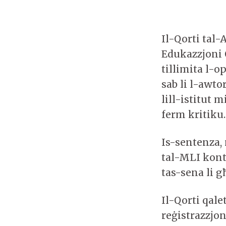
Il-Qorti tal
Edukazzjoni 
tillimita l-o
sab li l-awt
lill-istitut 
ferm kritiku.
Is-sentenza,
tal-MLI kont
tas-sena li g
Il-Qorti qale
reġistrazzjoni