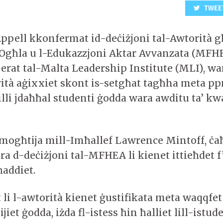
TWEE
-Appell kkonfermat id-deċiżjoni tal-Awtorità g
Ogħla u l-Edukazzjoni Aktar Avvanzata (MFHE
perat tal-Malta Leadership Institute (MLI), wa
orità aġixxiet skont is-setgħat tagħha meta pp
milli jdaħħal studenti ġodda wara awditu ta’ kwa
 mogħtija mill-Imħallef Lawrence Mintoff, ċa
ra d-deċiżjoni tal-MFHEA li kienet ittieħdet 
ħaddiet.
t li l-awtorità kienet ġustifikata meta waqqfet
jiet ġodda, iżda fl-istess ħin ħalliet lill-istud