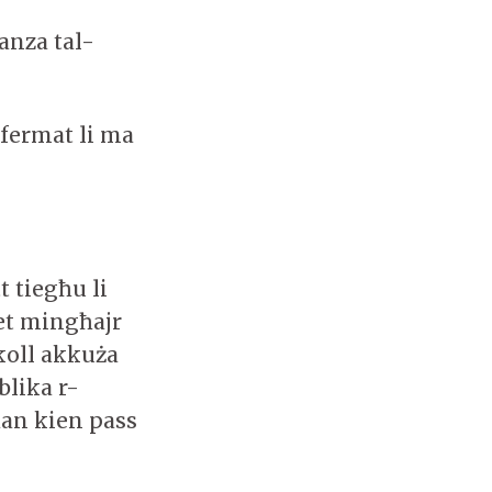
anza tal-
nfermat li ma
t tiegħu li
iet mingħajr
ukoll akkuża
blika r-
 dan kien pass