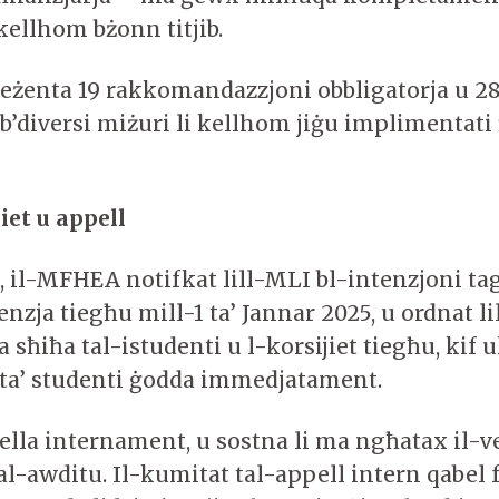
kellhom bżonn titjib.
reżenta 19 rakkomandazzjoni obbligatorja u 2
 b’diversi miżuri li kellhom jiġu implimentati 
iet u appell
, il-MFHEA notifkat lill-MLI bl-intenzjoni ta
ċenzja tiegħu mill-1 ta’ Jannar 2025, u ordnat lil
ta sħiħa tal-istudenti u l-korsijiet tiegħu, kif 
i ta’ studenti ġodda immedjatament.
ella internament, u sostna li ma ngħatax il-ve
al-awditu. Il-kumitat tal-appell intern qabel 