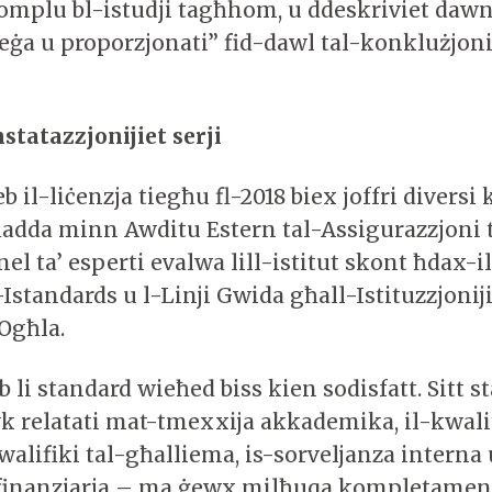
jkomplu bl-istudji tagħhom, u ddeskriviet dawn
eġa u proporzjonati” fid-dawl tal-konklużjonij
statazzjonijiet serji
b il-liċenzja tiegħu fl-2018 biex joffri diversi 
ħadda minn Awditu Estern tal-Assigurazzjoni 
anel ta’ esperti evalwa lill-istitut skont ħdax-il
standards u l-Linji Gwida għall-Istituzzjoniji
Ogħla.
b li standard wieħed biss kien sodisfatt. Sitt 
 relatati mat-tmexxija akkademika, il-kwalit
walifiki tal-għalliema, is-sorveljanza interna 
finanzjarja – ma ġewx milħuqa kompletament,