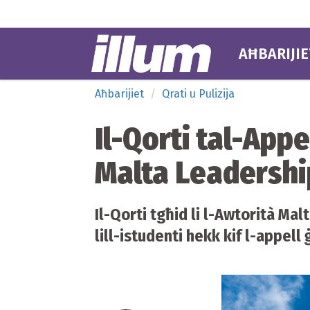
AĦBARIJIE
Aħbarijiet
Qrati u Pulizija
Il-Qorti tal-Appe
Malta Leadership
Il-Qorti tgħid li l-Awtorità Ma
lill-istudenti hekk kif l-appel