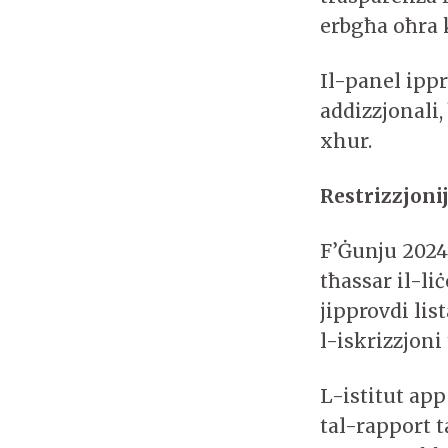
erbgħa oħra 
Il-panel ipp
addizzjonali,
xhur.
Restrizzjonij
F’Ġunju 2024
tħassar il-li
jipprovdi lis
l-iskrizzjon
L-istitut app
tal-rapport t