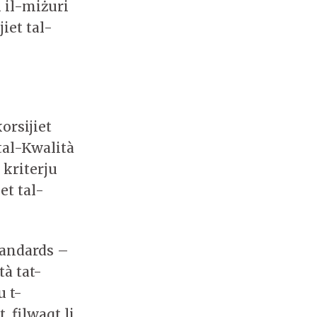
 il-miżuri
iet tal-
korsijiet
tal-Kwalità
 kriterju
et tal-
standards –
à tat-
u t-
 filwaqt li