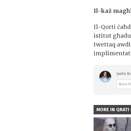
Il-każ magħl
Il-Qorti ċaħd
istitut għad
twettaq awdi
implimentati
Jaelle Bo
More f
MORE IN QRATI 