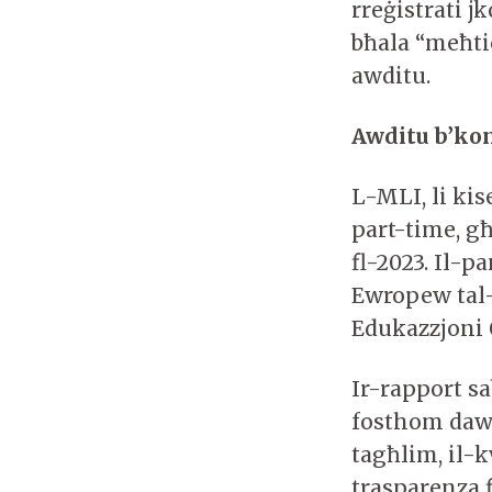
rreġistrati 
bħala “meħti
awditu.
Awditu b’kon
L-MLI, li kise
part-time, g
fl-2023. Il-p
Ewropew tal-I
Edukazzjoni 
Ir-rapport sa
fosthom dawk
tagħlim, il-k
trasparenza 