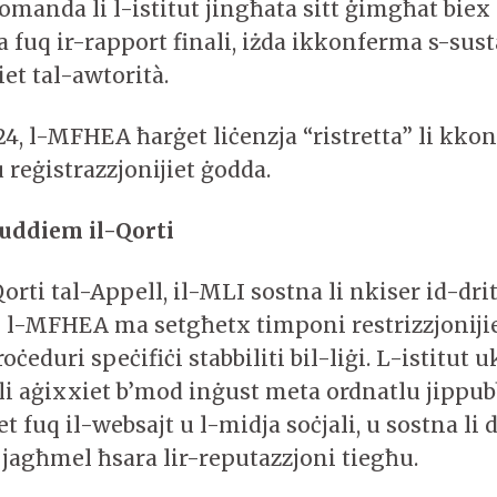
omanda li l-istitut jingħata sitt ġimgħat biex
fuq ir-rapport finali, iżda ikkonferma s-sust
et tal-awtorità.
24, l-MFHEA ħarġet liċenzja “ristretta” li kko
 reġistrazzjonijiet ġodda.
uddiem il-Qorti
rti tal-Appell, il-MLI sostna li nkiser id-drit
li l-MFHEA ma setgħetx timponi restrizzjonij
ċeduri speċifiċi stabbiliti bil-liġi. L-istitut 
 li aġixxiet b’mod inġust meta ordnatlu jippub
iet fuq il-websajt u l-midja soċjali, u sostna li
jagħmel ħsara lir-reputazzjoni tiegħu.