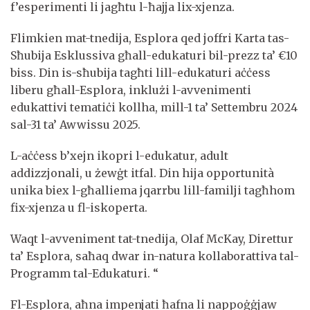
f’esperimenti li jagħtu l-ħajja lix-xjenza.
Flimkien mat-tnedija, Esplora qed joffri Karta tas-
Sħubija Esklussiva għall-edukaturi bil-prezz ta’ €10
biss. Din is-sħubija tagħti lill-edukaturi aċċess
liberu għall-Esplora, inklużi l-avvenimenti
edukattivi tematiċi kollha, mill-1 ta’ Settembru 2024
sal-31 ta’ Awwissu 2025.
L-aċċess b’xejn ikopri l-edukatur, adult
addizzjonali, u żewġt itfal. Din hija opportunità
unika biex l-għalliema jqarrbu lill-familji tagħhom
fix-xjenza u fl-iskoperta.
Waqt l-avveniment tat-tnedija, Olaf McKay, Direttur
ta’ Esplora, saħaq dwar in-natura kollaborattiva tal-
Programm tal-Edukaturi. “
Fl-Esplora, aħna impenjati ħafna li nappoġġjaw