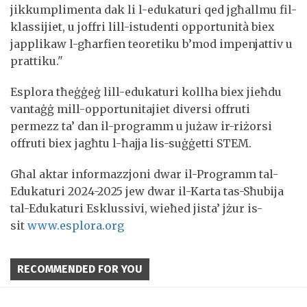
jikkumplimenta dak li l-edukaturi qed jgħallmu fil-
klassijiet, u joffri lill-istudenti opportunità biex
japplikaw l-għarfien teoretiku b’mod impenjattiv u
prattiku."
Esplora tħeġġeġ lill-edukaturi kollha biex jieħdu
vantaġġ mill-opportunitajiet diversi offruti
permezz ta’ dan il-programm u jużaw ir-riżorsi
offruti biex jagħtu l-ħajja lis-suġġetti STEM.
Għal aktar informazzjoni dwar il-Programm tal-
Edukaturi 2024-2025 jew dwar il-Karta tas-Sħubija
tal-Edukaturi Esklussivi, wieħed jista’ jżur is-
sit
www.esplora.org
RECOMMENDED FOR YOU