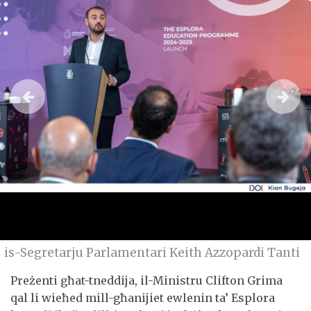
is-Segretarju Parlamentari Keith Azzopardi Tanti
Preżenti għat-tneddija, il-Ministru Clifton Grima
qal li wieħed mill-għanijiet ewlenin ta’ Esplora