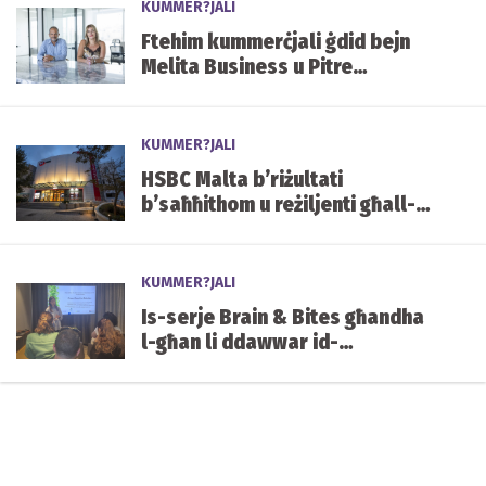
KUMMER?JALI
Ftehim kummerċjali ġdid bejn
Melita Business u Pitre
Bathrooms
KUMMER?JALI
HSBC Malta b’riżultati
b’saħħithom u reżiljenti għall-
ewwel nofs tas-sena, sostnuti
minn Kapital u Likwidità sod
KUMMER?JALI
Is-serje Brain & Bites għandha
l-għan li ddawwar id-
diskussjonijiet dwar l-
innovazzjoni f’azzjoni