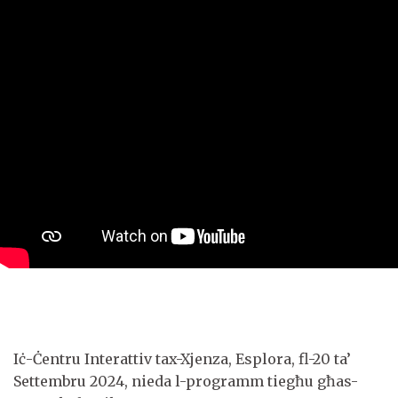
Iċ-Ċentru Interattiv tax-Xjenza, Esplora, fl-20 ta’
Settembru 2024, nieda l-programm tiegħu għas-