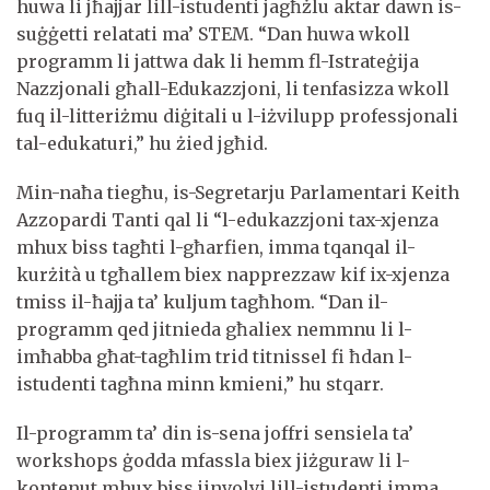
huwa li jħajjar lill-istudenti jagħżlu aktar dawn is-
suġġetti relatati ma’ STEM. “Dan huwa wkoll
programm li jattwa dak li hemm fl-Istrateġija
Nazzjonali għall-Edukazzjoni, li tenfasizza wkoll
fuq il-litteriżmu diġitali u l-iżvilupp professjonali
tal-edukaturi,” hu żied jgħid.
Min-naħa tiegħu, is-Segretarju Parlamentari Keith
Azzopardi Tanti qal li “l-edukazzjoni tax-xjenza
mhux biss tagħti l-għarfien, imma tqanqal il-
kurżità u tgħallem biex napprezzaw kif ix-xjenza
tmiss il-ħajja ta’ kuljum tagħhom. “Dan il-
programm qed jitnieda għaliex nemmnu li l-
imħabba għat-tagħlim trid titnissel fi ħdan l-
istudenti tagħna minn kmieni,” hu stqarr.
Il-programm ta’ din is-sena joffri sensiela ta’
workshops ġodda mfassla biex jiżguraw li l-
kontenut mhux biss jinvolvi lill-istudenti imma