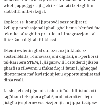
wkoll jappoġġja u jtejjeb ir-riżultati tat-tagħlim
stabbiliti mill-iskejjel.
Esplora se jkompli jipprovdi sessjonijiet ta’
żvilupp professjonali għall-għalliema, b’enfasi fuq
teknika ta’ tagħlim prattiku u l-integrazzjoni tal-
litteriżmu diġitali fil-klassi.
It-temi ewlenin għal din is-sena jinkludu s-
sostenibbiltà, l-innovazzjoni diġitali, u l-perkorsi
tal-karriera STEM, li jiżguraw li l-istudenti jiksbu
għarfien rilevanti u ffukat fuq il-futur li jgħaqqad
direttament ma’ kwistjonijiet u opportunitajiet tad-
dinja reali.
L-iskejjel qed jiġu mistiedna jieħdu lill-istudenti
tagħhom fl-Esplora għal żjarat interattivi, fejn
jistgħu jesploraw esebizzjonijiet u jipparteċipaw