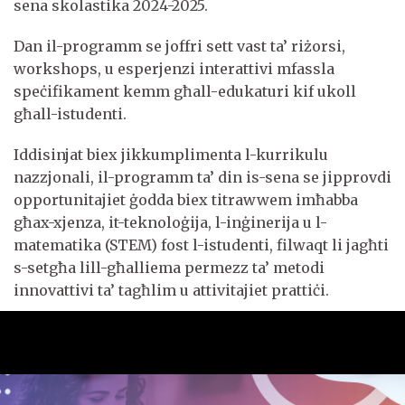
sena skolastika 2024-2025.
Dan il-programm se joffri sett vast ta’ riżorsi,
workshops, u esperjenzi interattivi mfassla
speċifikament kemm għall-edukaturi kif ukoll
għall-istudenti.
Iddisinjat biex jikkumplimenta l-kurrikulu
nazzjonali, il-programm ta’ din is-sena se jipprovdi
opportunitajiet ġodda biex titrawwem imħabba
għax-xjenza, it-teknoloġija, l-inġinerija u l-
matematika (STEM) fost l-istudenti, filwaqt li jagħti
s-setgħa lill-għalliema permezz ta’ metodi
innovattivi ta’ tagħlim u attivitajiet prattiċi.