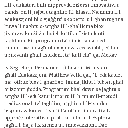
lill-edukaturi billi nipprovdu riżorsi innovattivi u
hands-on li jtejbu t-tagħlim fil-klassi. Nemmnu li l-
edukazzjoni hija vjaġġ ta’ skoperta, u l-għan tagħna
huwa li nagħtu s-setgħa lill-għalliema biex
jispiraw kurżità u ħsieb kritiku fl-istudenti
tagħhom. Bil-programm ta’ din is-sena, qed
nimmiraw li nagħmlu x-xjenza aċċessibbli, eċitanti
u rilevanti għall-istudenti ta’ kull età”, qal McKay.
Is-Segretarju Permanenti fi ħdan il-Ministeru
għall-Edukazzjoni, Matthew Vella qal, “L-edukaturi
ma joffrux biss l-għarfien, imma jiftħu l-bibien għal
orizzonti ġodda. Programmi bħal dawn se jagħtu s-
setgħa lill-edukaturi jmorru lil hinn mill-metodi
tradizzjonali ta’ tagħlim, u jgħinu lill-istudenti
jesploraw kunċetti varji f’ambjent interattiv. L-
approċċ interattiv u prattiku li toffri l-Esplora
jagħti l-ħajja lix-xjenza u l-innovazzjoni. Dan