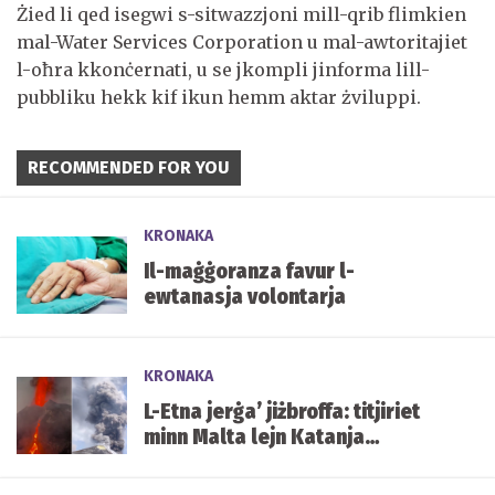
Żied li qed isegwi s-sitwazzjoni mill-qrib flimkien
mal-Water Services Corporation u mal-awtoritajiet
l-oħra kkonċernati, u se jkompli jinforma lill-
pubbliku hekk kif ikun hemm aktar żviluppi.
RECOMMENDED FOR YOU
KRONAKA
Il-maġġoranza favur l-
ewtanasja volontarja
KRONAKA
L-Etna jerġa’ jiżbroffa: titjiriet
minn Malta lejn Katanja
affettwati mill-irmied