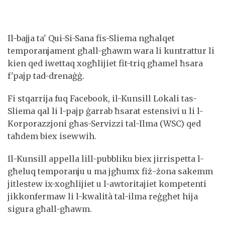
Il-bajja ta' Qui-Si-Sana fis-Sliema ngħalqet
temporanjament għall-għawm wara li kuntrattur li
kien qed iwettaq xogħlijiet fit-triq għamel ħsara
f'pajp tad-drenaġġ.
Fi stqarrija fuq Facebook, il-Kunsill Lokali tas-
Sliema qal li l-pajp ġarrab ħsarat estensivi u li l-
Korporazzjoni għas-Servizzi tal-Ilma (WSC) qed
taħdem biex isewwih.
Il-Kunsill appella lill-pubbliku biex jirrispetta l-
għeluq temporanju u ma jgħumx fiż-żona sakemm
jitlestew ix-xogħlijiet u l-awtoritajiet kompetenti
jikkonfermaw li l-kwalità tal-ilma reġgħet hija
sigura għall-għawm.