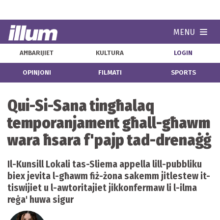
MENU
Navi
AĦBARIJIET
KULTURA
LOGIN
OPINJONI
FILMATI
SPORTS
Qui-Si-Sana tingħalaq
temporanjament għall-għawm
wara ħsara f'pajp tad-drenaġġ
Il-Kunsill Lokali tas-Sliema appella lill-pubbliku
biex jevita l-għawm fiż-żona sakemm jitlestew it-
tiswijiet u l-awtoritajiet jikkonfermaw li l-ilma
reġa' huwa sigur