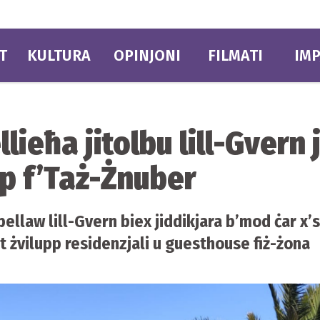
T
KULTURA
OPINJONI
FILMATI
IMP
lieħa jitolbu lill-Gvern 
pp f’Taż-Żnuber
llaw lill-Gvern biex jiddikjara b’mod ċar x’se
t żvilupp residenzjali u guesthouse fiż-żona