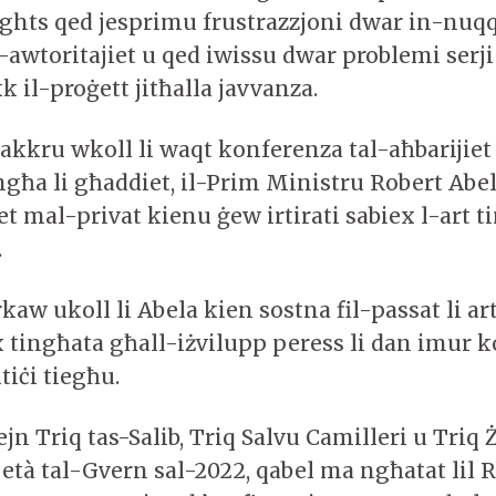
ghts qed jesprimu frustrazzjoni dwar in-nuqq
-awtoritajiet u qed iwissu dwar problemi serji 
k il-proġett jitħalla javvanza.
fakkru wkoll li waqt konferenza tal-aħbarijiet
għa li għaddiet, il-Prim Ministru Robert Abela
et mal-privat kienu ġew irtirati sabiex l-art t
.
aw ukoll li Abela kien sostna fil-passat li ar
tingħata għall-iżvilupp peress li dan imur k
tiċi tiegħu.
bejn Triq tas-Salib, Triq Salvu Camilleri u Triq
jetà tal-Gvern sal-2022, qabel ma ngħatat lil 