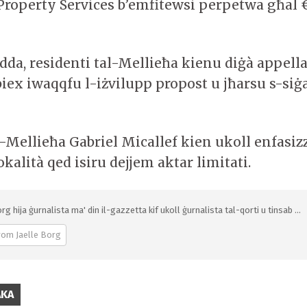
 Property Services b’emfitewsi perpetwa għal €
adda, residenti tal-Mellieħa kienu diġà appella
biex iwaqqfu l-iżvilupp propost u jħarsu s-siġa
-Mellieħa Gabriel Micallef kien ukoll enfasizza
okalità qed isiru dejjem aktar limitati.
rg hija ġurnalista ma' din il-gazzetta kif ukoll ġurnalista tal-qorti u tinsab ...
rom Jaelle Borg
AKA