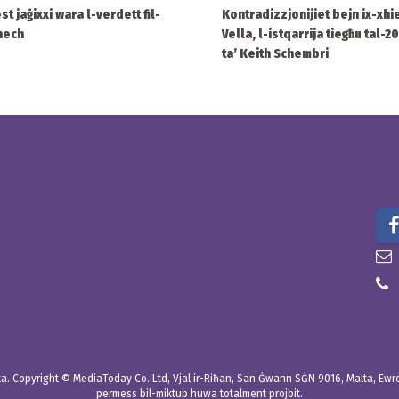
st jaġixxi wara l-verdett fil-
Kontradizzjonijiet bejn ix-xhi
enech
Vella, l-istqarrija tiegħu tal-
ta’ Keith Schembri
. Copyright © MediaToday Co. Ltd, Vjal ir-Riħan, San Ġwann SĠN 9016, Malta, Ewropa
permess bil-miktub huwa totalment projbit.