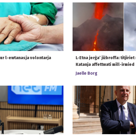
ur l-ewtanasja volontarja
L-Etna jerġa’ jiżbroffa: titjirie
Katanja affettwati mill-irmied
Jaelle Borg