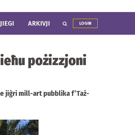
JIEGI
ARKIVJI
LOGIN
jieħu pożizzjoni
 jiġri mill-art pubblika f’Taż-