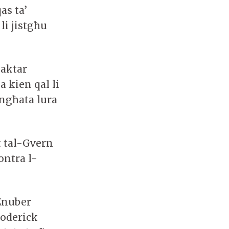
as ta’
li jistgħu
 aktar
 kien qal li
ingħata lura
t tal-Gvern
ontra l-
 Żnuber
Roderick