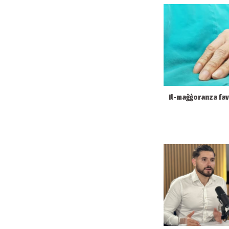
Il-maġġoranza fav