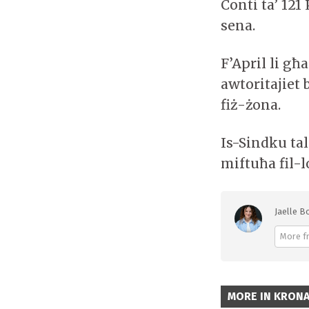
Conti ta’ 121
sena.
F’April li għ
awtoritajiet 
fiż-żona.
Is-Sindku tal
miftuħa fil-l
Jaelle Bo
More f
MORE IN KRON