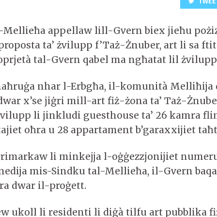
TWEE
l-Mellieħa appellaw lill-Gvern biex jieħu pożi
proposta ta’ żvilupp f’Taż-Żnuber, art li sa fti
oprjetà tal-Gvern qabel ma ngħatat lil żvilupp
 maħruġa nhar l-Erbgħa, il-komunità Melliħija
dwar x’se jiġri mill-art fiż-żona ta’ Taż-Żnube
żvilupp li jinkludi guesthouse ta’ 26 kamra f
itajiet oħra u 28 appartament b’garaxxijiet taħt 
 rrimarkaw li minkejja l-oġġezzjonijiet numer
nedija mis-Sindku tal-Mellieħa, il-Gvern baq
ra dwar il-proġett.
ukoll li residenti li diġà tilfu art pubblika f