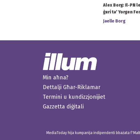
Alex Borg: Il-PN le
ġuri ta’ Yorgen F
Jaelle Borg
Min aħna?
Dettalji Għar-Riklamar
Termini u kundizzjonijiet
Gazzetta diġitali
MediaToday hija kumpanija indipendenti bbażata f'Malta