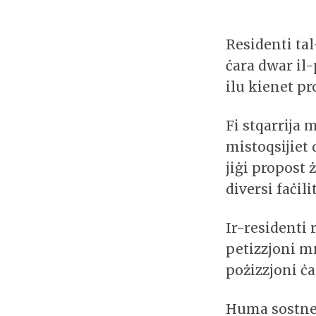
Residenti ta
ċara dwar il-
ilu kienet pr
Fi stqarrija
mistoqsijiet 
jiġi propost 
diversi faċil
Ir-residenti
petizzjoni m
pożizzjoni ċa
Huma sostnew 