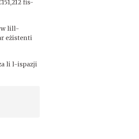
151,212 fis-
w lill-
r eżistenti
 li l-ispazji