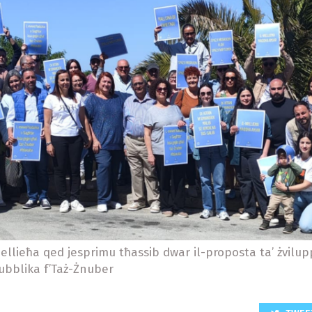
ellieħa qed jesprimu tħassib dwar il-proposta ta’ żvilupp
ubblika f’Taż-Żnuber