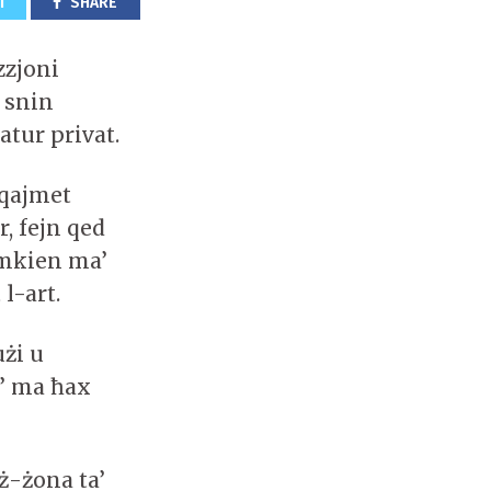
T
SHARE
zzjoni
t snin
atur privat.
 qajmet
r, fejn qed
limkien ma’
l-art.
użi u
a’ ma ħax
iż-żona ta’