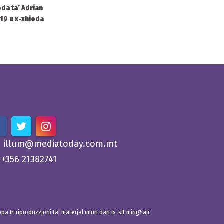
eda ta’ Adrian
2019 u x-xhieda
illum@mediatoday.com.mt
+356 21382741
 Ir-riproduzzjoni ta' materjal minn dan is-sit mingħajr