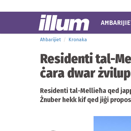
AĦBARIJIE
Aħbarijiet
Kronaka
Residenti tal-Mel
ċara dwar żvilu
Residenti tal-Mellieħa qed jappe
Żnuber hekk kif qed jiġi propos