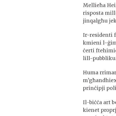
Mellieħa Hei
risposta mill
jinqalgħu jek
Ir-residenti 
kmieni l-ġim
ċerti ftehimi
lill-pubbliku
Huma rrimark
m’għandhiex 
prinċipji poli
Il-biċċa art 
kienet propr