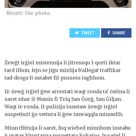
Ritratt: File photo.
TWEET
SHARE
Żewġt irġiel mistennija li jitressqu l-qorti iktar
tard illum, fejn se jiġu mixlija b'allegat traffikar
tad-droga li nstabet fil-pussess tagħhom.
Iż-żewġ irġiel ġew arrestati waqt ronda ta' rutina li
saret nhar il-Ħamis fi Triq San Ġorġ, San Ġiljan.
Waqt ir-ronda, il-pulizija innutaw żewġt irġiel
suspettużi ġo vettura li ġew imwaqqfa minnufih.
Minn tfittxija li saret, fuq wieħed minnhom instabu
6 qratas b’sustanza suspettata kokaina. Ir-raġel li