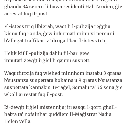
għandu 34 sena u li huwa residenti Ħal Tarxien, ġie
arrestat fuq il-post.
Fl-istess triq ilbieraħ, waqt li l-pulizija reġgħu
kienu fuq ronda, ġew infurmati minn xi persuni
b’allegat traffikar ta’ droga f’bar fl-istess triq.
Hekk kif il-pulizija daħlu fil-bar, ġew
innutati żewġt irġiel li qajmu suspett.
Waqt tfittxija fuq wieħed minnhom instabu 3 qratas
b’sustanza suspettata kokaina u 9 qratas b’sustanza
suspettata kannabis. Ir-raġel, Somalu ta’ 36 sena ġie
wkoll arrestat fuq il-post.
Iż-żewġt irġiel mistennija jitressqu l-qorti għall-
ħabta ta’ nofsinhar quddiem il-Maġistrat Nadia
Helen Vella.