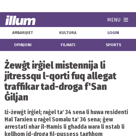
MENU
Navi
AĦBARIJIET
KULTURA
LOGIN
OPINJONI
FILMATI
SPORTS
Żewġt irġiel mistennija li
jitressqu l-qorti fuq allegat
traffikar tad-droga f'San
Ġiljan
Iż-żewġt irġiel; raġel ta' 34 sena li huwa residenti
Ħal Tarxien u raġel Somalu ta' 36 sena; ġew
arrestati nhar il-Ħamis li għadda wara li nstab li
kellhom id-droga fil-pussess tagħhom