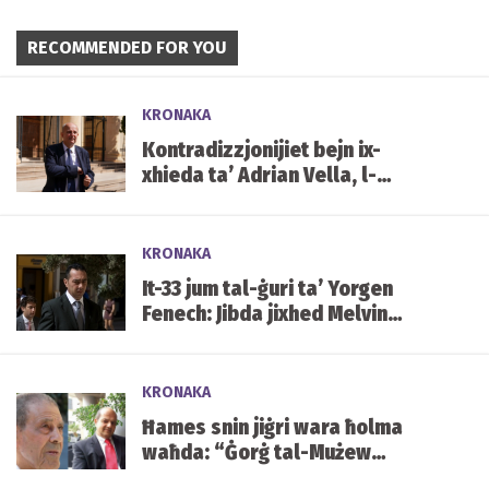
RECOMMENDED FOR YOU
KRONAKA
Kontradizzjonijiet bejn ix-
xhieda ta’ Adrian Vella, l-
istqarrija tiegħu tal-2019 u x-
xhieda ta’ Keith Schembri
KRONAKA
It-33 jum tal-ġuri ta’ Yorgen
Fenech: Jibda jixhed Melvin
Theuma
KRONAKA
Ħames snin jiġri wara ħolma
waħda: “Ġorġ tal-Mużew
jixraqlu bust f’Mater Dei”