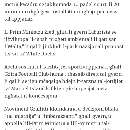
metru kwadru se jakkomoda 30 padel court, li 20
minnhom diġà ġew installati mingħajr permess
tal-ippjanar.
Il-Prim Ministru żied jgħid li gvern Laburista se
jiżviluppa “l-isbaħ proġett ambjentali li qatt sar
f’Malta,” li qal li jinkludi l-park nazzjonali propost
fis-sit ta’ White Rocks.
Abela sostna li l-faċilitajiet sportivi ppjanati għall-
Gżira Football Club huma t-tħassib dirett tal-gvern,
li qal li se jiġu mċaqalqa ħdejn it-tarzna tal-jottijiet
ta’ Manoel Island kif kien ġie impenjat meta
ngħatat il-konċessjoni.
Moviment Graffitti kkundanna d-deċiżjoni bħala
“tal-mistħija” u “imbarazzanti” għall-gvern, u
appella lill-Prim Ministru u lill-Ministru tal-