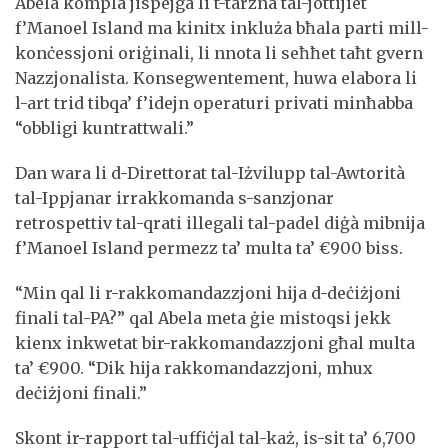
Abela kompla jispejga li t-tarzna tal-jottijiet
f’Manoel Island ma kinitx inkluża bħala parti mill-
konċessjoni oriġinali, li nnota li seħħet taħt gvern
Nazzjonalista. Konsegwentement, huwa elabora li
l-art trid tibqa’ f’idejn operaturi privati ​​minħabba
“obbligi kuntrattwali.”
Dan wara li d-Direttorat tal-Iżvilupp tal-Awtorità
tal-Ippjanar irrakkomanda s-sanzjonar
retrospettiv tal-qrati illegali tal-padel diġà mibnija
f’Manoel Island permezz ta’ multa ta’ €900 biss.
“Min qal li r-rakkomandazzjoni hija d-deċiżjoni
finali tal-PA?” qal Abela meta ġie mistoqsi jekk
kienx inkwetat bir-rakkomandazzjoni għal multa
ta’ €900. “Dik hija rakkomandazzjoni, mhux
deċiżjoni finali.”
Skont ir-rapport tal-uffiċjal tal-każ, is-sit ta’ 6,700