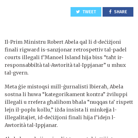
TWEET
SHARE
Il-Prim Ministru Robert Abela qal li d-deċiżjoni
finali rigward is-sanzjonar retrospettiv tal-padel
courts illegali f’Manoel Island hija biss “taħt ir-
responsabbiltà tal-Awtorità tal-Ippjanar” u mhux
tal-gvern.
Meta ġie mistoqsi mill-ġurnalisti lbieraħ, Abela
sostna li huwa “kategorikament kontra” żviluppi
illegali u rrefera għalihom bħala “nuqqas ta’ rispett
lejn il-poplu kollu,” iżda insista li minkejja l-
illegalitajiet, id-deċiżjoni finali hija f’idejn l-
Awtorità tal-Ippjanar.