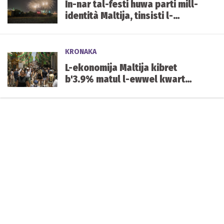
In-nar tal-festi huwa parti mill-
identità Maltija, tinsisti l-
Għaqda tal-Piroteknika
KRONAKA
L-ekonomija Maltija kibret
b'3.9% matul l-ewwel kwart
tal-2026