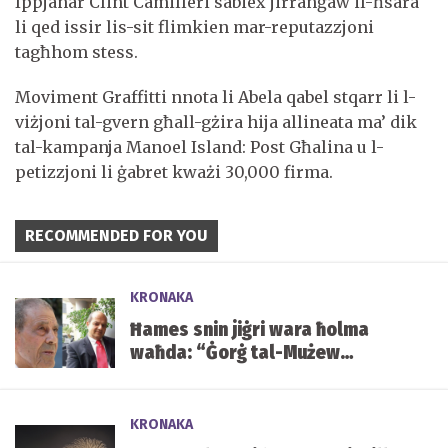
Ippjanar Clint Camilleri sabiex jirranġaw il-ħsara
li qed issir lis-sit flimkien mar-reputazzjoni
tagħhom stess.
Moviment Graffitti nnota li Abela qabel stqarr li l-
viżjoni tal-gvern għall-gżira hija allineata ma’ dik
tal-kampanja Manoel Island: Post Għalina u l-
petizzjoni li ġabret kważi 30,000 firma.
RECOMMENDED FOR YOU
KRONAKA
Ħames snin jiġri wara ħolma
waħda: “Ġorġ tal-Mużew
jixraqlu bust f’Mater Dei”
KRONAKA