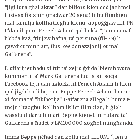
“jiġi lura għal aktar” dan bilfors kien qed jagħmel
l-istess fis-snin (madwar 20 sena) li hu flimkien
mal-familja kollha tiegħu kienu jappoġġjaw lill-PN.
F’dan il-punt Fenech Adami qal hekk; “jien ma naf
b’ebda każ, ftit jew ħafna, ta’ persuna (fil-PN) li
gawdiet minn art, flus jew donazzjonijiet ma’
Gaffarena”.
L-affarijiet ħadu xi ftit ta’ xejra ġdida lbieraħ wara
kummenti ta’ Mark Gaffarena fuq is-sit soċjali
Facebook fejn dan akkuża lil Fenech Adami li kien
qed jigdeb u li bejnu u Beppe Fenech Adami hemm
xi forma ta’ “ħbiberija”. Gaffarena allega li huma t-
tnejn iltaqgħu, kellhom ikliet flimkien, li ġieli
wasslu d-dar u li mart Beppe kienet in-nutara ta’
Gaffarena u ħadet b’LM100,000 xogħol mingħandu.
Imma Beppe jiċħad dan kollu mal-ILLUM. “Jien u