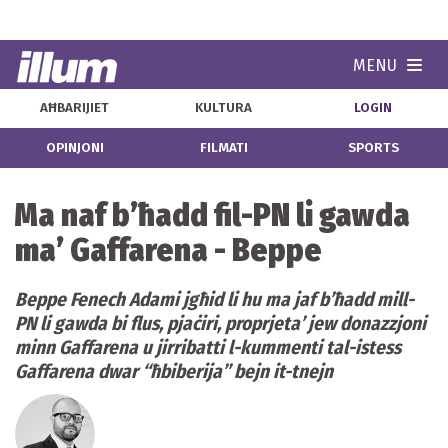
MENU
Navi
AĦBARIJIET
KULTURA
LOGIN
OPINJONI
FILMATI
SPORTS
Ma naf b’ħadd fil-PN li gawda
ma’ Gaffarena - Beppe
Beppe Fenech Adami jgħid li hu ma jaf b’ħadd mill-
PN li gawda bi flus, pjaċiri, proprjeta’ jew donazzjoni
minn Gaffarena u jirribatti l-kummenti tal-istess
Gaffarena dwar “ħbiberija” bejn it-tnejn