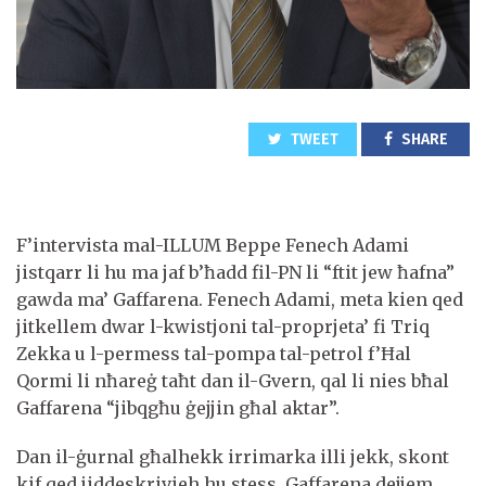
TWEET
SHARE
F’intervista mal-ILLUM Beppe Fenech Adami
jistqarr li hu ma jaf b’ħadd fil-PN li “ftit jew ħafna”
gawda ma’ Gaffarena. Fenech Adami, meta kien qed
jitkellem dwar l-kwistjoni tal-proprjeta’ fi Triq
Zekka u l-permess tal-pompa tal-petrol f’Ħal
Qormi li nħareġ taħt dan il-Gvern, qal li nies bħal
Gaffarena “jibqgħu ġejjin għal aktar”.
Dan il-ġurnal għalhekk irrimarka illi jekk, skont
kif qed jiddeskrivieh hu stess, Gaffarena dejjem