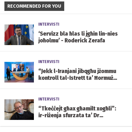
RECOMMENDED FOR YOU
INTERVISTI
‘Servizz bla ħlas li jgħin lin-nies
joħolmu’ - Roderick Zerafa
INTERVISTI
“Jekk l-Iranjani jibqgħu jżommu
kontroll tal-Istrett ta’ Ħormuż u
ma jkunx hemm bidla fir-reġim,
il-gwerra tista’ddum iżjed”
INTERVISTI
“Tkeċċejt għax għamilt xogħli”:
ir-riżenja sfurzata ta’ Dr
Anthony Abela Medici minn
Kummissarju tal-Għaqdiet