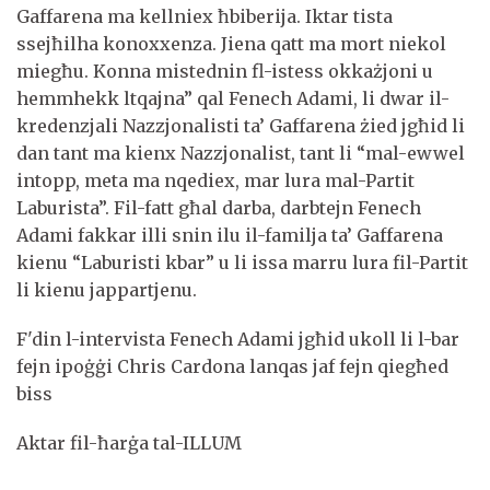
Gaffarena ma kellniex ħbiberija. Iktar tista
ssejħilha konoxxenza. Jiena qatt ma mort niekol
miegħu. Konna mistednin fl-istess okkażjoni u
hemmhekk ltqajna” qal Fenech Adami, li dwar il-
kredenzjali Nazzjonalisti ta’ Gaffarena żied jgħid li
dan tant ma kienx Nazzjonalist, tant li “mal-ewwel
intopp, meta ma nqediex, mar lura mal-Partit
Laburista”. Fil-fatt għal darba, darbtejn Fenech
Adami fakkar illi snin ilu il-familja ta’ Gaffarena
kienu “Laburisti kbar” u li issa marru lura fil-Partit
li kienu jappartjenu.
F'din l-intervista Fenech Adami jgħid ukoll li l-bar
fejn ipoġġi Chris Cardona lanqas jaf fejn qiegħed
biss
Aktar fil-ħarġa tal-ILLUM