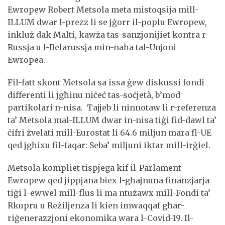
Ewropew Robert Metsola meta mistoqsija mill-
ILLUM dwar l-prezz li se jġorr il-poplu Ewropew,
inkluż dak Malti, kawża tas-sanzjonijiet kontra r-
Russja u l-Belarussja min-naħa tal-Unjoni
Ewropea.
Fil-fatt skont Metsola sa issa ġew diskussi fondi
differenti li jgħinu niċeċ tas-soċjetà, b’mod
partikolari n-nisa. Tajjeb li ninnotaw li r-referenza
ta’ Metsola mal-ILLUM dwar in-nisa tiġi fid-dawl ta’
ċifri żvelati mill-Eurostat li 64.6 miljun mara fl-UE
qed jgħixu fil-faqar: Seba’ miljuni iktar mill-irġiel.
Metsola kompliet tispjega kif il-Parlament
Ewropew qed jippjana biex l-għajnuna finanzjarja
tiġi l-ewwel mill-flus li ma ntużawx mill-Fondi ta’
Rkupru u Reżiljenza li kien imwaqqaf għar-
riġenerazzjoni ekonomika wara l-Covid-19. Il-