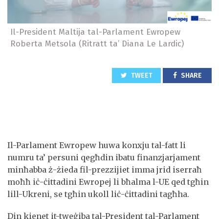
Il-President Maltija tal-Parlament Ewropew
Roberta Metsola (Ritratt ta’ Diana Le Lardic)
TWEET
SHARE
Il-Parlament Ewropew huwa konxju tal-fatt li
numru ta’ persuni qegħdin ibatu finanzjarjament
minħabba ż-żieda fil-prezzijiet imma jrid iserraħ
moħħ iċ-ċittadini Ewropej li bħalma l-UE qed tgħin
lill-Ukreni, se tgħin ukoll liċ-ċittadini tagħha.
Din kienet it-tweġiba tal-President tal-Parlament