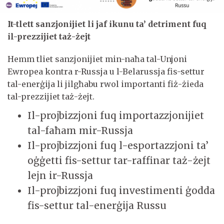
It-tlett sanzjonijiet li jaf ikunu ta’ detriment fuq
il-prezzijiet taż-żejt
Hemm tliet sanzjonijiet min-naħa tal-Unjoni
Ewropea kontra r-Russja u l-Belarussja fis-settur
tal-enerġija li jilgħabu rwol importanti fiż-żieda
tal-prezzijiet taż-żejt.
Il-projbizzjoni fuq importazzjonijiet
tal-faħam mir-Russja
Il-projbizzjoni fuq l-esportazzjoni ta’
oġġetti fis-settur tar-raffinar taż-żejt
lejn ir-Russja
Il-projbizzjoni fuq investimenti ġodda
fis-settur tal-enerġija Russu