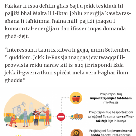
Fakkar li issa deħlin għas-Sajf u jekk teskludi lil
pajjiżi bħal Malta li l-iktar jeħlu enerġija kawża tas-
sħana li taħkimna, ħafna mill-pajjiżi jnaqsu l-
konsum tal-enerġija u dan ifisser inqas domanda
għaż-żejt.
“Interessanti tkun ix-xitwa li ġejja, minn Settembru
‘l quddiem. Jekk ir-Russja tnaqqas jew twaqqaf il-
provvista rridu naraw kif is-suq jirrispondi iżda
jekk il-gwerra tkun spiċċat mela vera l-agħar ikun
għadda.”