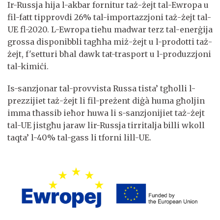
Ir-Russja hija l-akbar fornitur taż-żejt tal-Ewropa u
fil-fatt tipprovdi 26% tal-importazzjoni taż-żejt tal-
UE fl-2020. L-Ewropa tieħu madwar terz tal-enerġija
grossa disponibbli tagħha miż-żejt u l-prodotti taż-
żejt, f'setturi bħal dawk tat-trasport u l-produzzjoni
tal-kimiċi.
Is-sanzjonar tal-provvista Russa tista’ tgħolli l-
prezzijiet taż-żejt li fil-preżent diġà huma għoljin
imma tħassib ieħor huwa li s-sanzjonijiet taż-żejt
tal-UE jistgħu jaraw lir-Russja tirritalja billi wkoll
taqta’ l-40% tal-gass li tforni lill-UE.