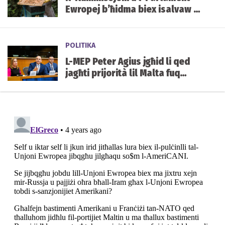
Ewropej b’ħidma biex isalvaw l-
apikultura Griega
POLITIKA
L-MEP Peter Agius jgħid li qed
jagħti prijorità lil Malta fuq
kwistjonijiet ġeopolitiċi