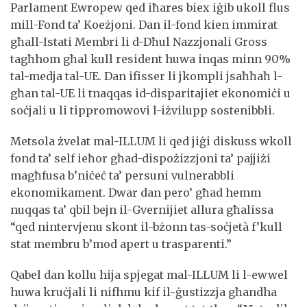
Parlament Ewropew qed iħares biex iġib ukoll flus
mill-Fond ta’ Koeżjoni. Dan il-fond kien immirat
għall-Istati Membri li d-Dħul Nazzjonali Gross
tagħhom għal kull resident huwa inqas minn 90%
tal-medja tal-UE. Dan ifisser li jkompli jsaħħaħ l-
għan tal-UE li tnaqqas id-disparitajiet ekonomiċi u
soċjali u li tippromowovi l-iżvilupp sostenibbli.
Metsola żvelat mal-ILLUM li qed jiġi diskuss wkoll
fond ta’ self ieħor għad-dispożizzjoni ta’ pajjiżi
magħfusa b’niċeċ ta’ persuni vulnerabbli
ekonomikament. Dwar dan pero’ għad hemm
nuqqas ta’ qbil bejn il-Gvernijiet allura għalissa
“qed nintervjenu skont il-bżonn tas-soċjetà f’kull
stat membru b’mod apert u trasparenti.”
Qabel dan kollu hija spjegat mal-ILLUM li l-ewwel
huwa kruċjali li nifhmu kif il-ġustizzja għandha