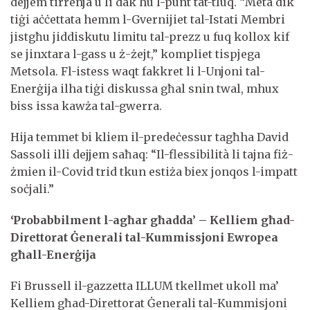
dejjem tirrenja u li dak hu l-punt tat-tluq. “Meta dik
tiġi aċċettata hemm l-Gvernijiet tal-Istati Membri
jistgħu jiddiskutu limitu tal-prezz u fuq kollox kif
se jinxtara l-gass u ż-żejt,” kompliet tispjega
Metsola. Fl-istess waqt fakkret li l-Unjoni tal-
Enerġija ilha tiġi diskussa għal snin twal, mhux
biss issa kawża tal-gwerra.
Hija temmet bi kliem il-predeċessur tagħha David
Sassoli illi dejjem saħaq: “Il-flessibilità li tajna fiż-
żmien il-Covid trid tkun estiża biex jonqos l-impatt
soċjali.”
‘Probabbilment l-agħar għadda’ – Kelliem għad-
Direttorat Ġenerali tal-Kummissjoni Ewropea
għall-Enerġija
Fi Brussell il-gazzetta ILLUM tkellmet ukoll ma’
Kelliem għad-Direttorat Ġenerali tal-Kummisjoni