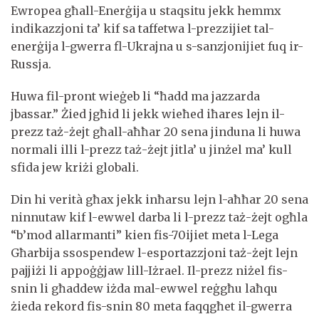
Ewropea għall-Enerġija u staqsitu jekk hemmx
indikazzjoni ta’ kif sa taffetwa l-prezzijiet tal-
enerġija l-gwerra fl-Ukrajna u s-sanzjonijiet fuq ir-
Russja.
Huwa fil-pront wieġeb li “ħadd ma jazzarda
jbassar.” Żied jgħid li jekk wieħed iħares lejn il-
prezz taż-żejt għall-aħħar 20 sena jinduna li huwa
normali illi l-prezz taż-żejt jitla’ u jinżel ma’ kull
sfida jew kriżi globali.
Din hi verità għax jekk inħarsu lejn l-aħħar 20 sena
ninnutaw kif l-ewwel darba li l-prezz taż-żejt ogħla
“b’mod allarmanti” kien fis-70ijiet meta l-Lega
Għarbija ssospendew l-esportazzjoni taż-żejt lejn
pajjiżi li appoġġjaw lill-Iżrael. Il-prezz niżel fis-
snin li għaddew iżda mal-ewwel reġgħu laħqu
żieda rekord fis-snin 80 meta faqqgħet il-gwerra