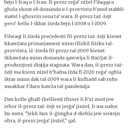
bejn l-Iraq u l-Iran. Il-prezz reġa’ niżel f’daqqa u
għola skont id-domanda u l-provvista b’mod stabbli
matul l-għoxrin sena ta’ wara. Il-prezz taż-żejt
pero’ kellu l-ikbar żieda bejn l-2008 u l-2009.
Filwaqt li żieda preċedenti fil-prezz taż-żejt kienet
kkawżata primarjament minn tfixkil fiżiku tal-
provvista, iż-żieda fil-prezz tal-2009 kienet
ikkawżata minn domanda qawwija li ffaċċjat il-
produzzjoni dinjija staġnata. Wara dan, il-prezz taż-
żejt ma kienx niżel b’ħafna iżda fl-2020 reġa’ ogħla
iktar minn dak tal-2009 wara li kulħadd sab ruħu
msakkar f’daru kawża tal-pandemija.
Dan kollu għall-(kelliem) ifisser li b’xi mod jew
ieħor il-prezz taż-żejt se jerġa’ jinżel, li ma nafux
hu meta. “Jekk hux il-ġimgħa d-dieħla jew sentejn
oħra, il-prezz jerġa’ jinżel,” qal.