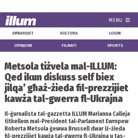
MENU
Navi
AĦBARIJIET
KULTURA
LOGIN
OPINJONI
FILMATI
SPORTS
​Metsola tiżvela mal-ILLUM:
Qed ikun diskuss self biex
jilqa’ għaż-żieda fil-prezzijiet
kawża tal-gwerra fl-Ukrajna
Il-ġurnalista tal-gazzetta ILLUM Marianna Calleja
titkellem mal-President tal-Parlament Ewropew
Roberta Metsola ġewwa Brussell dwar iż-żieda
fil-prezzijiet kawża tal-gwerra fl-Ukrajna u tas-