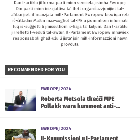
Dan l-artiklu jifforma parti minn sensiela jisimha Ewropej.
Din parti minn inizzjattiva ta' tlett organiżazzjonijiet tal-
aħbarijiet, iffinanzjata mill-Parlament Ewropew biex iqarreb
iċ-ċittadini Maltin max-xogħol tal-PE u jżommhom infurmati
fuq is-suġġetti li jmissulhom il-ħajja ta' kuljum. Dan l-artiklu
jirrefletti l-veduti tal-awtur. Il-Parlament Ewropew mhuwiex
responsabbli għall-użu li jista' jsir mill-informazzjoni hawn
provduta.
RECOMMENDED FOR YOU
EWROPEJ 2024
Roberta Metsola tkeċċi MPE
Pollakk wara kumment anti-
Semitiku waqt mument ta’
silenzju għall-vittmi tal-
Olokawst
EWROPEJ 2024
Il-Kummissjoni u l-Parlament