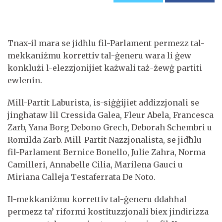
Tnax-il mara se jidħlu fil-Parlament permezz tal-
mekkaniżmu korrettiv tal-ġeneru wara li ġew
konklużi l-elezzjonijiet każwali taż-żewġ partiti
ewlenin.
Mill-Partit Laburista, is-siġġijiet addizzjonali se
jingħataw lil Cressida Galea, Fleur Abela, Francesca
Zarb, Yana Borg Debono Grech, Deborah Schembri u
Romilda Zarb. Mill-Partit Nazzjonalista, se jidħlu
fil-Parlament Bernice Bonello, Julie Zahra, Norma
Camilleri, Annabelle Cilia, Marilena Gauci u
Miriana Calleja Testaferrata De Noto.
Il-mekkaniżmu korrettiv tal-ġeneru ddaħħal
permezz ta’ riformi kostituzzjonali biex jindirizza