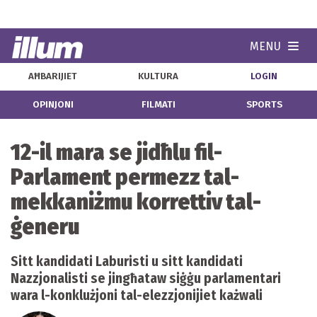
MENU
Navi
AĦBARIJIET
KULTURA
LOGIN
OPINJONI
FILMATI
SPORTS
12-il mara se jidħlu fil-
Parlament permezz tal-
mekkaniżmu korrettiv tal-
ġeneru
Sitt kandidati Laburisti u sitt kandidati
Nazzjonalisti se jingħataw siġġu parlamentari
wara l-konklużjoni tal-elezzjonijiet każwali