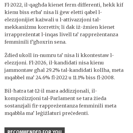
Fl-2022, il-qagħda kienet ferm differenti, hekk kif
kienu biss erba’ nisa li ġew eletti qabel l-
elezzjonijiet każwali u l-attivazzjoni tal-
mekkaniżmu korrettiv, li dak iż-żmien kienet
irrappreżentat l-inqas livell ta’ rappreżentanza
femminili f’għoxrin sena.
Żdied ukoll in-numru ta’ nisa li kkontestaw l-
elezzjoni. Fl-2026, il-kandidati nisa kienu
jammontaw għal 29.2% tal-kandidati kollha, meta
mqabbel ma’ 24.6% fl-2022 u 11.1% biss fl-2008.
Bil-ħatra tat-12-il mara addizzjonali, il-
kompożizzjoni tal-Parlament se tara żieda
sostanzjali fir-rappreżentanza femminili meta
mqabbla ma’ leġiżlaturi preċedenti.
RECOMMENDED FOR YOU