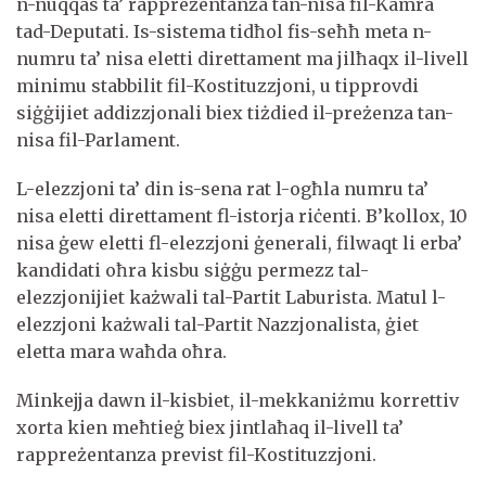
n-nuqqas ta’ rappreżentanza tan-nisa fil-Kamra
tad-Deputati. Is-sistema tidħol fis-seħħ meta n-
numru ta’ nisa eletti direttament ma jilħaqx il-livell
minimu stabbilit fil-Kostituzzjoni, u tipprovdi
siġġijiet addizzjonali biex tiżdied il-preżenza tan-
nisa fil-Parlament.
L-elezzjoni ta’ din is-sena rat l-ogħla numru ta’
nisa eletti direttament fl-istorja riċenti. B’kollox, 10
nisa ġew eletti fl-elezzjoni ġenerali, filwaqt li erba’
kandidati oħra kisbu siġġu permezz tal-
elezzjonijiet każwali tal-Partit Laburista. Matul l-
elezzjoni każwali tal-Partit Nazzjonalista, ġiet
eletta mara waħda oħra.
Minkejja dawn il-kisbiet, il-mekkaniżmu korrettiv
xorta kien meħtieġ biex jintlaħaq il-livell ta’
rappreżentanza previst fil-Kostituzzjoni.