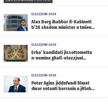
ELEZZJONI 2026
Alex Borg iħabbar il-Kabinett
b’28 shadow minister u tmien
kelliema
ELEZZJONI 2026
Erba’ kandidati jissottomettu
n-nomina għall-elezzjoni
każwali tas-siġġu vakanti ta’
Carmelo Abela
ELEZZJONI 2026
Peter Agius jiddefendi filmat
dwar votanti barranin u jitlob
aktar skrutinju fuq in-
naturalizzazzjoni