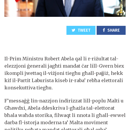
TWEET
SHARE
Il-Prim Ministru Robert Abela qal li r-riżultat tal-
elezzjoni ġenerali jagħti mandat ċar lill-Gvern biex
ikompli jwettaq il-viżjoni tiegħu għall-pajjiż, hekk
kif il-Partit Laburista kiseb ir-raba’ rebħa elettorali
konsekuttiva tiegħu.
F’messaġġ lin-nazzjon indirizzat lill-poplu Malti u
Għawdxi, Abela ddeskriva l-għażla tal-elettorat
bħala waħda storika, filwaqt li nnota li għall-ewwel
darba fl-istorja moderna ta’ Malta moviment
politiku ngħata mandat elettorali għal erba’