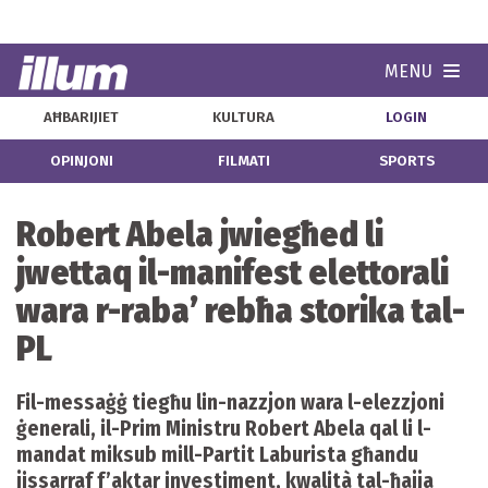
MENU
Navi
AĦBARIJIET
KULTURA
LOGIN
OPINJONI
FILMATI
SPORTS
Robert Abela jwiegħed li
jwettaq il-manifest elettorali
wara r-raba’ rebħa storika tal-
PL
Fil-messaġġ tiegħu lin-nazzjon wara l-elezzjoni
ġenerali, il-Prim Ministru Robert Abela qal li l-
mandat miksub mill-Partit Laburista għandu
jissarraf f’aktar investiment, kwalità tal-ħajja