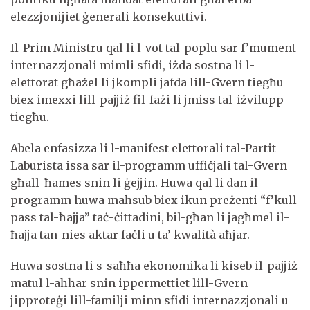
elezzjonijiet ġenerali konsekuttivi.
Il-Prim Ministru qal li l-vot tal-poplu sar f’mument
internazzjonali mimli sfidi, iżda sostna li l-
elettorat għażel li jkompli jafda lill-Gvern tiegħu
biex imexxi lill-pajjiż fil-fażi li jmiss tal-iżvilupp
tiegħu.
Abela enfasizza li l-manifest elettorali tal-Partit
Laburista issa sar il-programm uffiċjali tal-Gvern
għall-ħames snin li ġejjin. Huwa qal li dan il-
programm huwa maħsub biex ikun preżenti “f’kull
pass tal-ħajja” taċ-ċittadini, bil-għan li jagħmel il-
ħajja tan-nies aktar faċli u ta’ kwalità aħjar.
Huwa sostna li s-saħħa ekonomika li kiseb il-pajjiż
matul l-aħħar snin ippermettiet lill-Gvern
jipproteġi lill-familji minn sfidi internazzjonali u