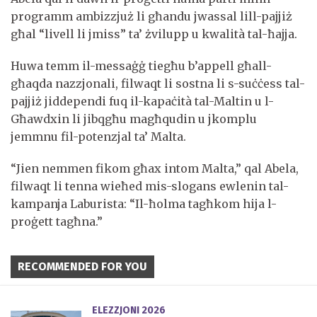
programm ambizzjuż li għandu jwassal lill-pajjiż
għal “livell li jmiss” ta’ żvilupp u kwalità tal-ħajja.
Huwa temm il-messaġġ tiegħu b’appell għall-
għaqda nazzjonali, filwaqt li sostna li s-suċċess tal-
pajjiż jiddependi fuq il-kapaċità tal-Maltin u l-
Għawdxin li jibqgħu magħqudin u jkomplu
jemmnu fil-potenzjal ta’ Malta.
“Jien nemmen fikom għax intom Malta,” qal Abela,
filwaqt li tenna wieħed mis-slogans ewlenin tal-
kampanja Laburista: “Il-ħolma tagħkom hija l-
proġett tagħna.”
RECOMMENDED FOR YOU
ELEZZJONI 2026