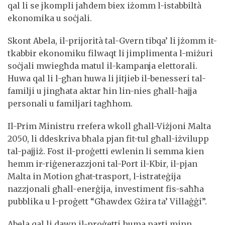
qal li se jkompli jaħdem biex iżomm l-istabbiltà
ekonomika u soċjali.
Skont Abela, il-prijorità tal-Gvern tibqa’ li jżomm it-
tkabbir ekonomiku filwaqt li jimplimenta l-miżuri
soċjali mwiegħda matul il-kampanja elettorali.
Huwa qal li l-għan huwa li jitjieb il-benesseri tal-
familji u jingħata aktar ħin lin-nies għall-ħajja
personali u familjari tagħhom.
Il-Prim Ministru rrefera wkoll għall-Viżjoni Malta
2050, li ddeskriva bħala pjan fit-tul għall-iżvilupp
tal-pajjiż. Fost il-proġetti ewlenin li semma kien
hemm ir-riġenerazzjoni tal-Port il-Kbir, il-pjan
Malta in Motion għat-trasport, l-istrateġija
nazzjonali għall-enerġija, investiment fis-saħħa
pubblika u l-proġett “Għawdex Gżira ta’ Villaġġi”.
Abela qal li dawn il-proġetti huma parti minn