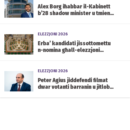
Alex Borg iħabbar il-Kabinett
b’28 shadow minister u tmien
kelliema
ELEZZJONI 2026
Erba’ kandidati jissottomettu
n-nomina għall-elezzjoni
każwali tas-siġġu vakanti ta’
Carmelo Abela
ELEZZJONI 2026
Peter Agius jiddefendi filmat
dwar votanti barranin u jitlob
aktar skrutinju fuq in-
naturalizzazzjoni