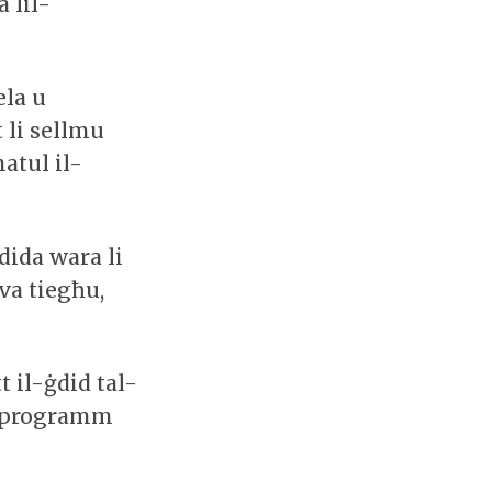
 lil-
la u
 li sellmu
atul il-
ġdida wara li
iva tiegħu,
t il-ġdid tal-
il-programm