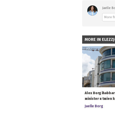
Jaelle Bo
More f
MORE IN ELEZZJ
Alex Borg iħabbar
minister u tmien 
Jaelle Borg