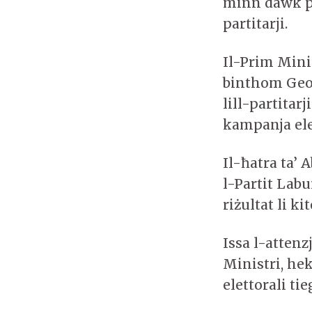
minn dawk pre
partitarji.
Il-Prim Min
binthom Geor
lill-partita
kampanja ele
Il-ħatra ta’ 
l-Partit Labu
riżultat li ki
Issa l-attenz
Ministri, hek
elettorali ti