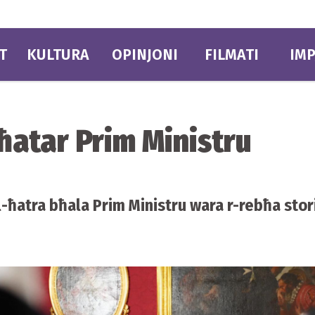
T
KULTURA
OPINJONI
FILMATI
IMP
ħatar Prim Ministru
ħatra bħala Prim Ministru wara r-rebħa storik