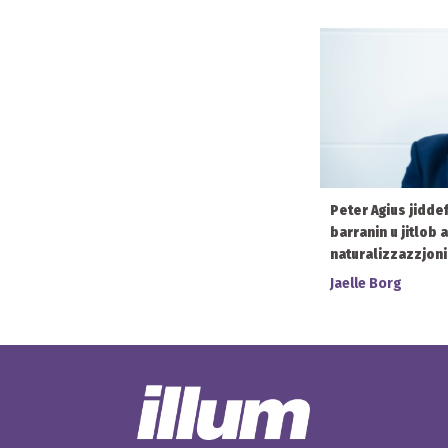
Peter Agius jiddef
barranin u jitlob a
naturalizzazzjoni
Jaelle Borg