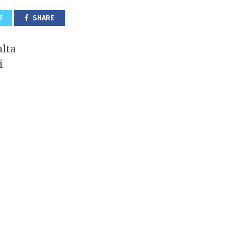
T
SHARE
alta
i