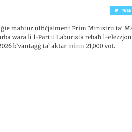
TWEE
 ġie maħtur uffiċjalment Prim Ministru ta’ M
arba wara li l-Partit Laburista rebaħ l-elezzjon
2026 b’vantaġġ ta’ aktar minn 21,000 vot.