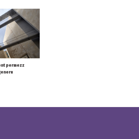
ment permezz
-ġeneru