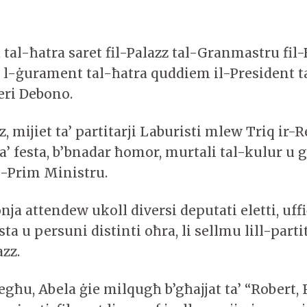
tal-ħatra saret fil-Palazz tal-Granmastru fil-B
a l-ġurament tal-ħatra quddiem il-President t
ri Debono.
z, mijiet ta’ partitarji Laburisti mlew Triq ir-
a’ festa, b’bnadar ħomor, murtali tal-kulur u għ
-Prim Ministru.
a attendew ukoll diversi deputati eletti, uffiċ
sta u persuni distinti oħra, li sellmu lill-parti
azz.
għu, Abela ġie milqugħ b’għajjat ta’ “Robert,