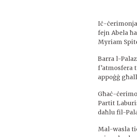
Iċ-ċerimonja 
fejn Abela ħ
Myriam Spite
Barra l-Palaz
f’atmosfera t
appoġġ għall
Għaċ-ċerimonj
Partit Laburi
daħlu fil-Pal
Mal-wasla tie