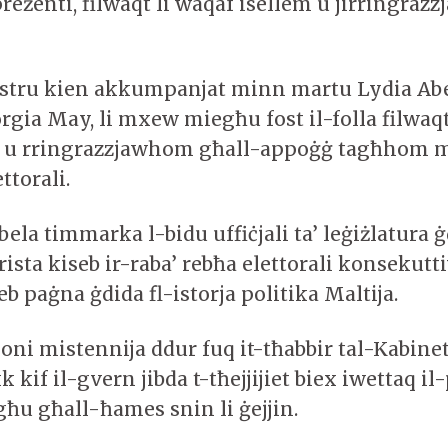
żenti, filwaqt li waqaf isellem u jirringrazzja
istru kien akkumpanjat minn martu Lydia Abe
gia May, li mxew miegħu fost il-folla filwaqt
rji u rringrazzjawhom għall-appoġġ tagħhom m
ttorali.
Abela timmarka l-bidu uffiċjali ta’ leġiżlatura 
rista kiseb ir-raba’ rebħa elettorali konsekutt
teb paġna ġdida fl-istorja politika Maltija.
joni mistennija ddur fuq it-tħabbir tal-Kabinet
k kif il-gvern jibda t-tħejjijiet biex iwettaq 
egħu għall-ħames snin li ġejjin.