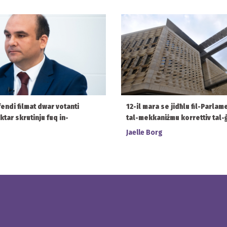
endi filmat dwar votanti
12-il mara se jidħlu fil-Parla
ktar skrutinju fuq in-
tal-mekkaniżmu korrettiv tal
Jaelle Borg