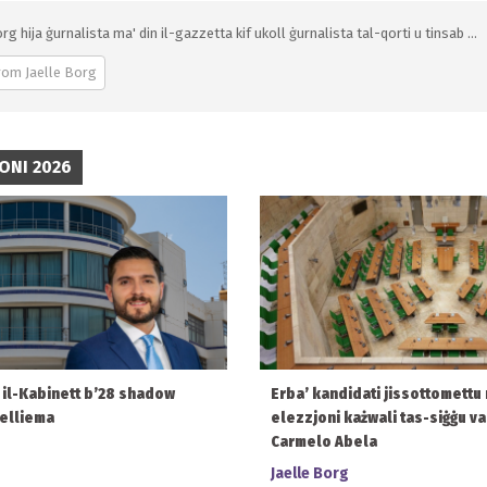
rg hija ġurnalista ma' din il-gazzetta kif ukoll ġurnalista tal-qorti u tinsab ...
rom Jaelle Borg
ONI 2026
 il-Kabinett b’28 shadow
Erba’ kandidati jissottomettu
kelliema
elezzjoni każwali tas-siġġu va
Carmelo Abela
Jaelle Borg