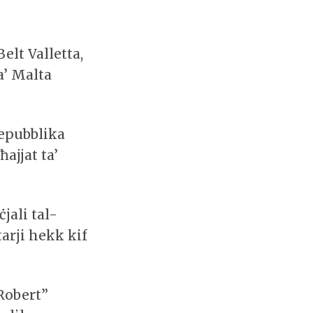
elt Valletta,
a’ Malta
Repubblika
ajjat ta’
jali tal-
tarji hekk kif
 Robert”