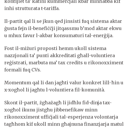
kontijiet ta’ katini kummerċjali kbar minħabba kif
inhi strutturata t-tariffa.
Il-partit qal li se jkun qed jinsisti fuq sistema aktar
ġusta fejn il-benefiċċji jitqassmu b’mod aktar ekwu
u mhux favur l-akbar konsumaturi tal-enerġija.
Fost il-miżuri proposti hemm ukoll sistema
nazzjonali ta’ punti akkreditati għall-voluntiera
reġistrati, marbuta ma’ tax credits u rikonoxximent
formali fuq CVs.
Momentum qal li dan jagħti valur konkret lill-ħin u
x-xogħol li jagħtu l-voluntiera fil-komunità.
Skont il-partit, żgħażagħ li jidħlu fid-dinja tax-
xogħol ikunu jistgħu jibbenefikaw minn
rikonoxximent uffiċjali tal-esperjenza volontarja
tagħhom kif ukoll minn għajnuna finanzjarja matul