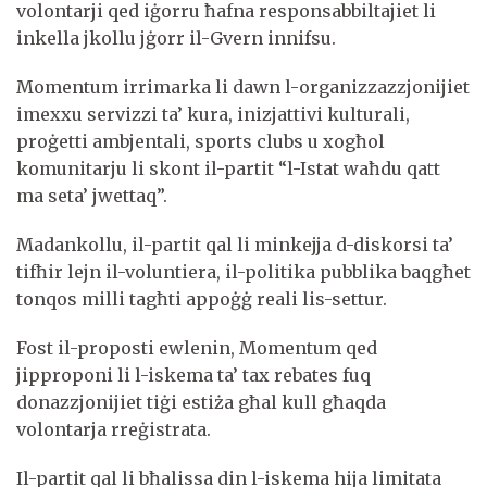
volontarji qed iġorru ħafna responsabbiltajiet li
inkella jkollu jġorr il-Gvern innifsu.
Momentum irrimarka li dawn l-organizzazzjonijiet
imexxu servizzi ta’ kura, inizjattivi kulturali,
proġetti ambjentali, sports clubs u xogħol
komunitarju li skont il-partit “l-Istat waħdu qatt
ma seta’ jwettaq”.
Madankollu, il-partit qal li minkejja d-diskorsi ta’
tifħir lejn il-voluntiera, il-politika pubblika baqgħet
tonqos milli tagħti appoġġ reali lis-settur.
Fost il-proposti ewlenin, Momentum qed
jipproponi li l-iskema ta’ tax rebates fuq
donazzjonijiet tiġi estiża għal kull għaqda
volontarja rreġistrata.
Il-partit qal li bħalissa din l-iskema hija limitata