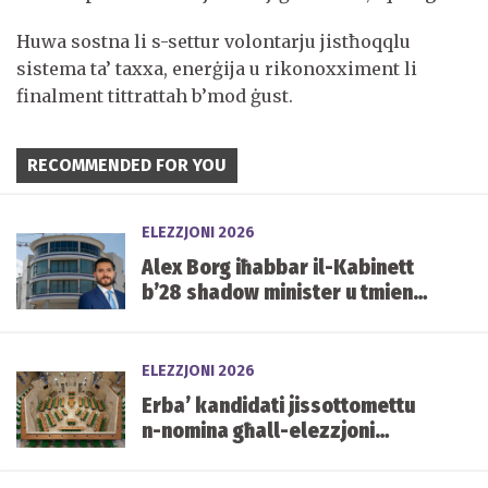
Huwa sostna li s-settur volontarju jistħoqqlu
sistema ta’ taxxa, enerġija u rikonoxximent li
finalment tittrattah b’mod ġust.
RECOMMENDED FOR YOU
ELEZZJONI 2026
Alex Borg iħabbar il-Kabinett
b’28 shadow minister u tmien
kelliema
ELEZZJONI 2026
Erba’ kandidati jissottomettu
n-nomina għall-elezzjoni
każwali tas-siġġu vakanti ta’
Carmelo Abela