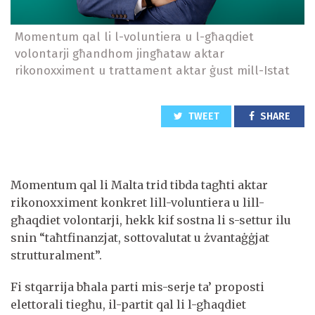
Momentum qal li l-voluntiera u l-għaqdiet
volontarji għandhom jingħataw aktar
rikonoxximent u trattament aktar ġust mill-Istat
TWEET
SHARE
Momentum qal li Malta trid tibda tagħti aktar
rikonoxximent konkret lill-voluntiera u lill-
għaqdiet volontarji, hekk kif sostna li s-settur ilu
snin “taħtfinanzjat, sottovalutat u żvantaġġjat
strutturalment”.
Fi stqarrija bħala parti mis-serje ta’ proposti
elettorali tiegħu, il-partit qal li l-għaqdiet