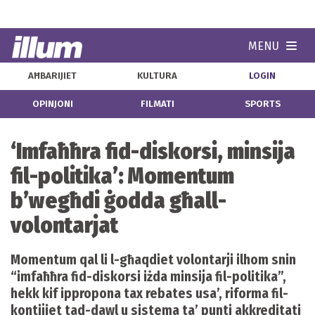
MENU
Navi
AĦBARIJIET
KULTURA
LOGIN
OPINJONI
FILMATI
SPORTS
‘Imfaħħra fid-diskorsi, minsija
fil-politika’: Momentum
b’wegħdi ġodda għall-
volontarjat
Momentum qal li l-għaqdiet volontarji ilhom snin
“imfaħħra fid-diskorsi iżda minsija fil-politika”,
hekk kif ippropona tax rebates usa’, riforma fil-
kontijiet tad-dawl u sistema ta’ punti akkreditati