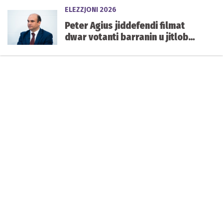
ELEZZJONI 2026
Peter Agius jiddefendi filmat
dwar votanti barranin u jitlob
aktar skrutinju fuq in-
naturalizzazzjoni