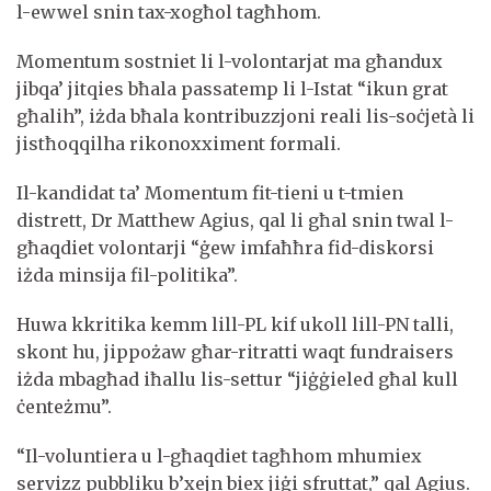
l-ewwel snin tax-xogħol tagħhom.
Momentum sostniet li l-volontarjat ma għandux
jibqa’ jitqies bħala passatemp li l-Istat “ikun grat
għalih”, iżda bħala kontribuzzjoni reali lis-soċjetà li
jistħoqqilha rikonoxximent formali.
Il-kandidat ta’ Momentum fit-tieni u t-tmien
distrett, Dr Matthew Agius, qal li għal snin twal l-
għaqdiet volontarji “ġew imfaħħra fid-diskorsi
iżda minsija fil-politika”.
Huwa kkritika kemm lill-PL kif ukoll lill-PN talli,
skont hu, jippożaw għar-ritratti waqt fundraisers
iżda mbagħad iħallu lis-settur “jiġġieled għal kull
ċenteżmu”.
“Il-voluntiera u l-għaqdiet tagħhom mhumiex
servizz pubbliku b’xejn biex jiġi sfruttat,” qal Agius.