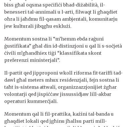
biss għal oqsma speċifiċi bħad-diżabilità, il-
benesseri tal-annimali u l-arti, filwaqt li għaqdiet
oħra li jaħdmu fil-qasam ambjentali, komunitarju
jew kulturali jibqgħu esklużi.
Momentum sostna li “m’hemm ebda raġuni
ġustifikata” għal din id-distinzjoni u qal li s-soċjetà
ċivili m’għandhiex tiġi “klassifikata skont
preferenzi ministerjali”.
Il-partit qed jipproponi wkoll riforma fit-tariffi tad-
dawl għal meters mhux residenzjali, fejn sostna li
taħt is-sistema attwali, organizzazzjonijiet żgħar
volontarji qed jispiċċaw jissussidjaw lill-akbar
operaturi kummerċjali.
Momentum qal li fil-prattika, każini tal-banda u
għaqdiet lokali qed jgħinu jħallsu parti mill-